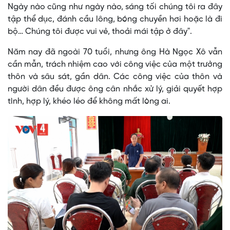
Ngày nào cũng như ngày nào, sáng tối chúng tôi ra đây
tập thể dục, đánh cầu lông, bóng chuyền hơi hoặc là đi
bộ… Chúng tôi được vui vẻ, thoải mái tập ở đây".
Năm nay đã ngoài 70 tuổi, nhưng ông Hà Ngọc Xô vẫn
cần mẫn, trách nhiệm cao với công việc của một trưởng
thôn và sâu sát, gần dân. Các công việc của thôn và
người dân đều được ông cân nhắc xử lý, giải quyết hợp
tình, hợp lý, khéo léo để không mất lòng ai.