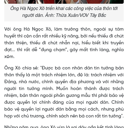
Ông Hà Ngọc Xô triển khai các công việc của thôn tới
người dân. Ảnh: Thừa Xuân/VOV Tây Bắc
Với ông Hà Ngọc Xô, làm trưởng thôn, ngoài sự tâm
huyết thì còn cần rất nhiều kỹ năng, bởi nếu thiếu đi chút
thân thiện, thiếu đi chút nhẫn nại, hiểu biết khi truyền
đạt... thì rất dễ “đụng chạm”, gây mất tình làng, nghĩa
xóm.
Ông Xô chia sẻ: "Được bà con nhân dân tin tưởng bản
thân thấy là một trách nhiệm lớn, đó là: trách nhiệm với
Đảng, nhà nước, chính quyền địa phương và với những
người tin tưởng mình. Muốn hoàn thành được trách
nhiệm, bản thân ngoài phần gương mẫu thì phải bảo vệ
được quyền lợi chính đáng của mọi người dân. Chính
bảo vệ quyền lợi người dân bằng mọi cách, nhưng phù
hợp với chủ trương, chính sách nên bà con rất tin tưởng".
Những năm qua, ông Xô vừa là sợi dây gắn kết tình làng