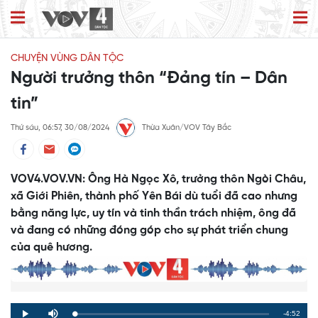
CHUYỆN VÙNG DÂN TỘC
Người trưởng thôn “Đảng tín – Dân
tin”
Thứ sáu, 06:57, 30/08/2024
Thừa Xuân/VOV Tây Bắc
VOV4.VOV.VN: Ông Hà Ngọc Xô, trưởng thôn Ngòi Châu,
xã Giới Phiên, thành phố Yên Bái dù tuổi đã cao nhưng
bằng năng lực, uy tín và tinh thần trách nhiệm, ông đã
và đang có những đóng góp cho sự phát triển chung
của quê hương.
Remaining
-4:52
Loaded
:
Progress
:
Play
Mute