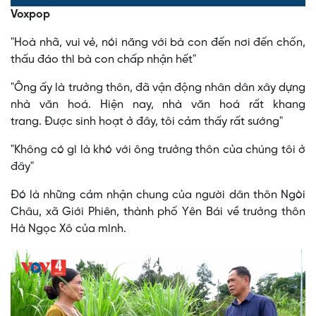
0%
0%
Voxpop
Time
"Hoà nhã, vui vẻ, nói năng với bà con đến nơi đến chốn,
thấu đáo thì bà con chấp nhận hết"
"Ông ấy là trưởng thôn, đã vận động nhân dân xây dựng
nhà văn hoá. Hiện nay, nhà văn hoá rất khang
trang. Được sinh hoạt ở đây, tôi cảm thấy rất sướng"
"Không có gì là khó với ông trưởng thôn của chúng tôi ở
đây"
Đó là những cảm nhận chung của người dân thôn Ngòi
Châu, xã Giới Phiên, thành phố Yên Bái về trưởng thôn
Hà Ngọc Xô của mình.