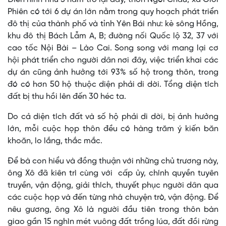
Phiên có tới 6 dự án lớn nằm trong quy hoạch phát triển
đô thị của thành phố và tỉnh Yên Bái như: kè sông Hồng,
khu đô thị Bách Lẫm A, B; đường nối Quốc lộ 32, 37 với
cao tốc Nội Bài – Lào Cai. Song song với mang lại cơ
hội phát triển cho người dân nơi đây, việc triển khai các
dự án cũng ảnh hưởng tới 93% số hộ trong thôn, trong
đó có hơn 50 hộ thuộc diện phải di dời. Tổng diện tích
đất bị thu hồi lên đến 30 héc ta.
Do cả diện tích đất và số hộ phải di dời, bị ảnh hưởng
lớn, mỗi cuộc họp thôn đều có hàng trăm ý kiến băn
khoăn, lo lắng, thắc mắc.
Để bà con hiểu và đồng thuận với những chủ trương này,
ông Xô đã kiên trì cùng với cấp ủy, chính quyền tuyên
truyền, vận động, giải thích, thuyết phục người dân qua
các cuộc họp và đến từng nhà chuyện trò, vận động. Để
nêu gương, ông Xô là người đầu tiên trong thôn bàn
giao gần 15 nghìn mét vuông đất trồng lúa, đất đồi rừng