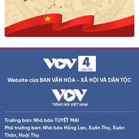
Website của BAN VĂN HÓA - XÃ HỘI VÀ DÂN TỘC
Trưởng ban: Nhà báo TUYẾT MAI
Phó trưởng ban: Nhà báo Hồng Lan, Xuân Thọ, Xuân
Thân, Hoài Thu