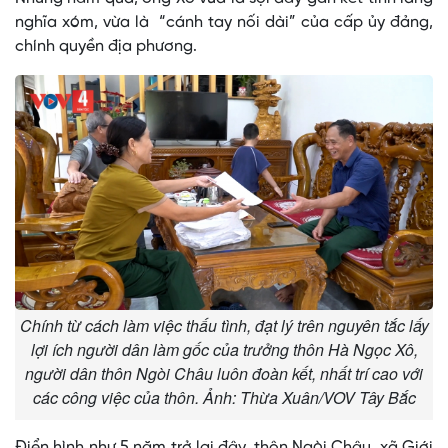
nghĩa xóm, vừa là “cánh tay nối dài” của cấp ủy đảng,
chính quyền địa phương.
Chính từ cách làm việc thấu tình, đạt lý trên nguyên tắc lấy
lợi ích người dân làm gốc của trưởng thôn Hà Ngọc Xô,
người dân thôn Ngòi Châu luôn đoàn kết, nhất trí cao với
các công việc của thôn. Ảnh: Thừa Xuân/VOV Tây Bắc
Điển hình như 5 năm trở lại đây, thôn Ngòi Châu, xã Giới