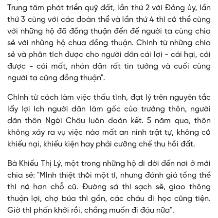
Trung tâm phát triển quỹ đất, lần thứ 2 với Đảng ủy, lần
thứ 3 cùng với các đoàn thể và lần thứ 4 thì có thể cùng
với những hộ đã đồng thuận đến để người ta cùng chia
sẻ với những hộ chưa đồng thuận. Chính từ những chia
sẻ và phân tích được cho người dân cái lợi - cái hại, cái
được - cái mất, nhân dân rất tin tưởng và cuối cùng
người ta cũng đồng thuận".
Chính từ cách làm việc thấu tình, đạt lý trên nguyên tắc
lấy lợi ích người dân làm gốc của trưởng thôn, người
dân thôn Ngòi Châu luôn đoàn kết. 5 năm qua, thôn
không xảy ra vụ việc nào mất an ninh trật tự, không có
khiếu nại, khiếu kiện hay phải cưỡng chế thu hồi đất.
Bà Khiếu Thị Lý, một trong những hộ di dời đến nơi ở mới
chia sẻ: "Mình thiệt thòi một tí, nhưng đánh giá tổng thể
thì nó hơn chỗ cũ. Đường sá thì sạch sẽ, giao thông
thuận lợi, chợ búa thì gần, các cháu đi học cũng tiện.
Giờ thì phấn khởi rồi, chẳng muốn đi đâu nữa".