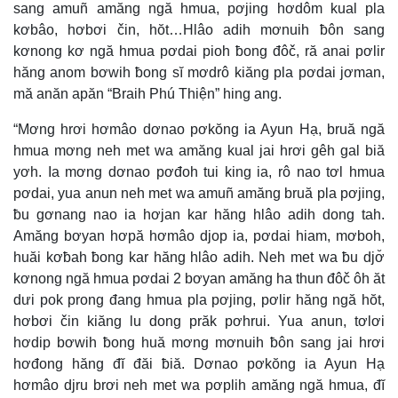
sang amuñ amăng ngă hmua, pơjing hơdôm kual pla
kơbâo, hơbơi čin, hŏt…Hlâo adih mơnuih ƀôn sang
kơnong kơ ngă hmua pơdai pioh ƀong đôč, ră anai pơlir
hăng anom bơwih ƀong sĭ mơdrô kiăng pla pơdai jơman,
mă anăn apăn “Braih Phú Thiện” hing ang.
“Mơng hrơi hơmâo dơnao pơkŏng ia Ayun Hạ, bruă ngă
hmua mơng neh met wa amăng kual jai hrơi gêh gal biă
yơh. Ia mơng dơnao pơđoh tui king ia, rô nao tơl hmua
pơdai, yua anun neh met wa amuñ amăng bruă pla pơjing,
ƀu gơnang nao ia hơjan kar hăng hlâo adih dong tah.
Amăng bơyan hơpă hơmâo djop ia, pơdai hiam, mơboh,
huăi kơƀah ƀong kar hăng hlâo adih. Neh met wa ƀu djơ̆
kơnong ngă hmua pơdai 2 bơyan amăng ha thun đôč ôh ăt
dưi pok prong đang hmua pla pơjing, pơlir hăng ngă hŏt,
hơbơi čin kiăng lu dong prăk pơhrui. Yua anun, tơlơi
hơdip bơwih ƀong huă mơng mơnuih ƀôn sang jai hrơi
hơđong hăng đĭ đăi ƀiă. Dơnao pơkŏng ia Ayun Hạ
hơmâo djru brơi neh met wa pơplih amăng ngă hmua, đĭ