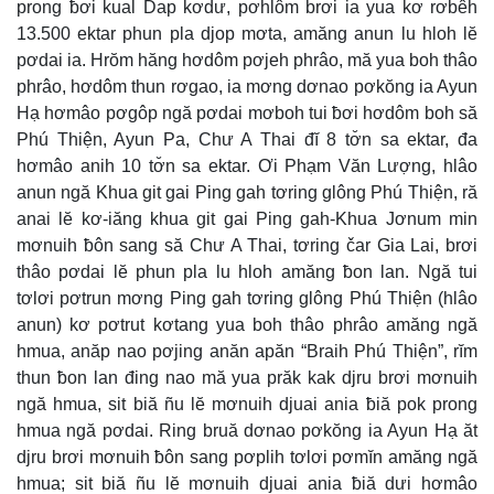
prong ƀơi kual Dap kơdư, pơhlôm brơi ia yua kơ rơbêh
13.500 ektar phun pla djop mơta, amăng anun lu hloh lĕ
pơdai ia. Hrŏm hăng hơdôm pơjeh phrâo, mă yua boh thâo
phrâo, hơdôm thun rơgao, ia mơng dơnao pơkŏng ia Ayun
Hạ hơmâo pơgôp ngă pơdai mơboh tui ƀơi hơdôm boh să
Phú Thiện, Ayun Pa, Chư A Thai đĭ 8 tơ̆n sa ektar, đa
hơmâo anih 10 tơ̆n sa ektar. Ơi Phạm Văn Lượng, hlâo
anun ngă Khua git gai Ping gah tơring glông Phú Thiện, ră
anai lĕ kơ-iăng khua git gai Ping gah-Khua Jơnum min
mơnuih ƀôn sang să Chư A Thai, tơring čar Gia Lai, brơi
thâo pơdai lĕ phun pla lu hloh amăng ƀon lan. Ngă tui
tơlơi pơtrun mơng Ping gah tơring glông Phú Thiện (hlâo
anun) kơ pơtrut kơtang yua boh thâo phrâo amăng ngă
hmua, anăp nao pơjing anăn apăn “Braih Phú Thiện”, rĭm
thun ƀon lan đing nao mă yua prăk kak djru brơi mơnuih
ngă hmua, sit biă ñu lĕ mơnuih djuai ania ƀiă pok prong
hmua ngă pơdai. Ring bruă dơnao pơkŏng ia Ayun Hạ ăt
djru brơi mơnuih ƀôn sang pơplih tơlơi pơmĭn amăng ngă
hmua; sit biă ñu lĕ mơnuih djuai ania ƀiă dưi hơmâo