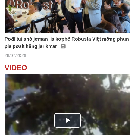
Pơđĭ tui anŏ jơman ia kơphê Robusta Việt mơ̆ng phun
pla pơsit hăng jar kmar
28/07/2026
VIDEO
P