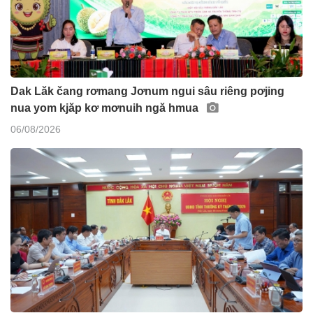
Dak Lăk čang rơmang Jơnum ngui sâu riêng pơjing
nua yom kjăp kơ mơnuih ngă hmua
06/08/2026