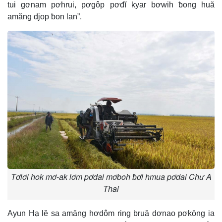
tui gơnam pơhrui, pơgôp pơđĭ kyar bơwih ƀong huă
amăng djop ƀon lan”.
Tơlơi hok mơ-ak lơm pơdai mơboh ƀơi hmua pơdai Chư A
Thai
Ayun Hạ lĕ sa amăng hơdôm ring bruă dơnao pơkŏng ia