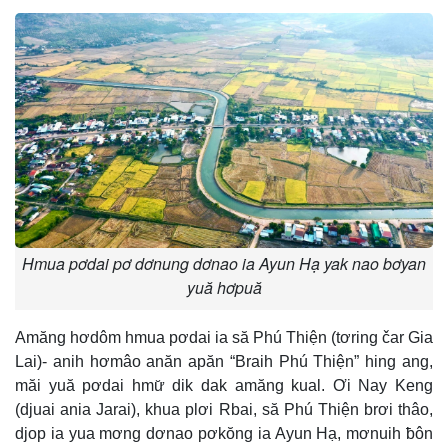
Hmua pơdai pơ dơnung dơnao ia Ayun Hạ yak nao bơyan
yuă hơpuă
Amăng hơdôm hmua pơdai ia să Phú Thiện (tơring čar Gia
Lai)- anih hơmâo anăn apăn “Braih Phú Thiện” hing ang,
măi yuă pơdai hmư̆ dik dak amăng kual. Ơi Nay Keng
(djuai ania Jarai), khua plơi Rbai, să Phú Thiện brơi thâo,
djop ia yua mơng dơnao pơkŏng ia Ayun Hạ, mơnuih ƀôn