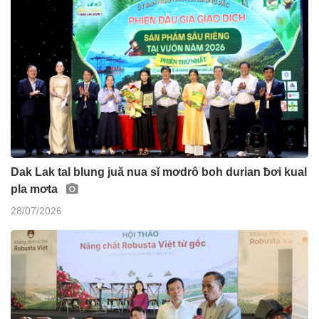
Dak Lak tal blung juă nua sĭ mơdrô boh durian ƀơi kual
pla mơta
28/07/2026