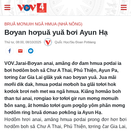
BRUĂ MƠNUIH NGĂ HMUA (NHÀ NÔNG)
Bơyan hơpuă yuă ƀơi Ayun Hạ
Thứ tư, 08:00, 08/10/2025
Quốc Học/Siu Đoan Pơblang
VOV.Jarai-Bơyan anai, amăng đơ đam hmua pơdai ia
ƀơi hơdôm boh să Chư A Thai, Phú Thiện, Ayun Pa,
tơring čar Gia Lai glăk yak nao bơyan yuă. Jua măi
mơñi dik dak, hmua pơdai mơboh ba glăi tơlơi hok
kơdok brơi neh met wa ngă hmua. Kiăng hơmâo boh
than tui anai, rơngiao kơ tơlơi gir run mơng mơnuih
ƀôn sang, ăt hơmâo tơlơi gum pơgôp yôm phăn mơng
hơdôm ring bruă dơnao pơkŏng ia Ayun Hạ.
Hơdôm hrơi anai, amăng hmua pơdai prong đơr hơr ƀơi
hơdôm boh să Chư A Thai, Phú Thiện, tơring čar Gia Lai,