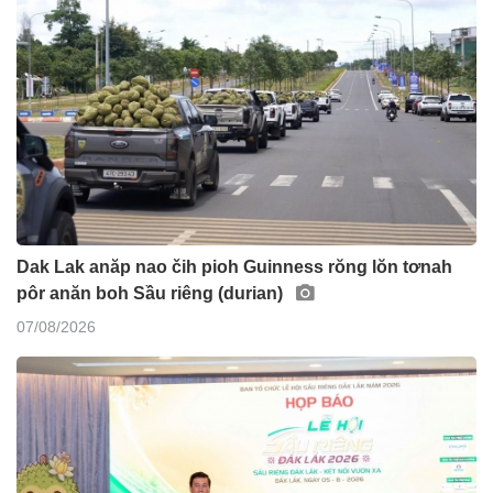
Dak Lak anăp nao čih pioh Guinness rŏng lŏn tơnah
pôr anăn boh Sầu riêng (durian)
07/08/2026