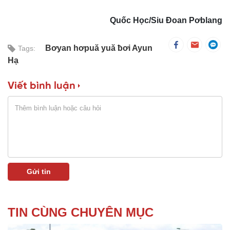
Quốc Học/Siu Đoan Pơblang
Bơyan hơpuă yuă ƀơi Ayun
Tags:
Hạ
Viết bình luận
TIN CÙNG CHUYÊN MỤC