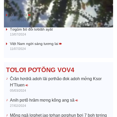
l
Klêi mtă mtăn kơ jih jang
a
Ŏ buôi krô
29/07/2024
y
Tơgŭm ƀô đô̆i tơblăh ayăt
13/07/2024
V
Việt Nam ngời sáng tương lai
11/07/2024
i
d
TƠLƠI PƠTŎNG VOV4
e
Črăn hơdră adoh lăi pơthâo đok adoh mơ̆ng Ksor
H'Tluen
o
05/03/2024
Anih pơtô hrăm mơng kông ang să
27/02/2024
Mông ngă lơphet jao tơhan pơphun ƀơi 7 boh tơring