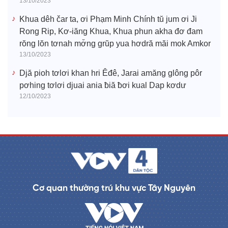
13/10/2023
Khua dêh čar ta, ơi Phạm Minh Chính tŭ jum ơi Ji
Rong Rip, Kơ-iăng Khua, Khua phun akha đơ đam
rŏng lŏn tơnah mơ̆ng grŭp yua hơdră măi mok Amkor
13/10/2023
Djă pioh tơlơi khan hri Êđê, Jarai amăng glông pôr
pơhing tơlơi djuai ania ƀiă ƀơi kual Dap kơdư
12/10/2023
Cơ quan thường trú khu vực Tây Nguyên