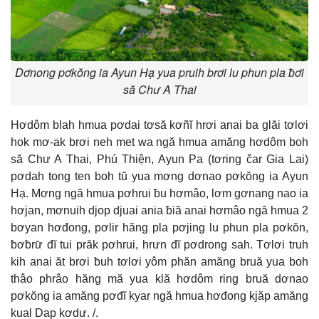
Dơnong pơkŏng ia Ayun Hạ yua pruih brơi lu phun pla ƀơi
să Chư A Thai
Hơdôm blah hmua pơdai tơsă kơñĭ hrơi anai ba glăi tơlơi
hok mơ-ak brơi neh met wa ngă hmua amăng hơdôm boh
să Chư A Thai, Phú Thiện, Ayun Pa (tơring čar Gia Lai)
pơdah tong ten boh tŭ yua mơng dơnao pơkŏng ia Ayun
Hạ. Mơng ngă hmua pơhrui ƀu hơmâo, lơm gơnang nao ia
hơjan, mơnuih djop djuai ania ƀiă anai hơmâo ngă hmua 2
bơyan hơđong, pơlir hăng pla pơjing lu phun pla pơkŏn,
ƀơƀrư̆ đĭ tui prăk pơhrui, hrưn đĭ pơdrong sah. Tơlơi truh
kih anai ăt brơi ƀuh tơlơi yôm phăn amăng bruă yua boh
thâo phrâo hăng mă yua klă hơdôm ring bruă dơnao
pơkŏng ia amăng pơđĭ kyar ngă hmua hơđong kjăp amăng
kual Dap kơdư. /.