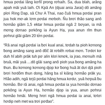
hmua pơdai lăng kơñĭ prong rơhaih. Sa, dua blah, arăng
apah măi yuă laih. Ơi Kpă An (djuai ania Jarai) dŏ amăng
plơi Ring Dap, să Chư A Thai, nao čuă hmua pơdai pran
jua hok mơ-ak lơm pơdai mơboh. Ñu brơi thâo sang anŏ
hơmâo giăm 1,5 ektar hmua pơdai ngă 2 bơyan, ia mă
mơng dơnao pơkŏng ia Ayun Hạ, yua anun rĭm thun
pơhrui glăi giăm 20 tơ̆n pơdai.
“Ră anai ngă pơdai ia ƀơi kual anai, tơdah ta pioh kơnong
ƀong amăng sang anŏ đôč ăt rơbêh rơbai mơn. Tơdơi kơ
duh hĭ abih prăk tuh pơ alin klơi kmơk, ia jrao, mơnuih mă
bruă, măi yuă …dŏ glăi sang anŏ pioh yua ƀong amăng ha
thun. Ƀu kơnong kơnong djop kơ ƀong huă ăt dưi djă pioh
brơi hơdôm thun dong, hăng ba sĭ kiăng hơmâo prăk yu.
Hlâo adih, ngă tơjŭ pơdai hăng hmua kơdư, yuă hơpuă ƀu
hơmâo. Bơ ră anai, ngă hmua pơdai ia yua hơmâo dơnao
pơkŏng ia Ayun Hạ, hơmâo djop ia yua, anun pơhrui
hơmâo hmăi. Mơng hrơi ngă hmua pơdai ia anai, tơlơi
hơdip neh met wa trơi pơđao”.