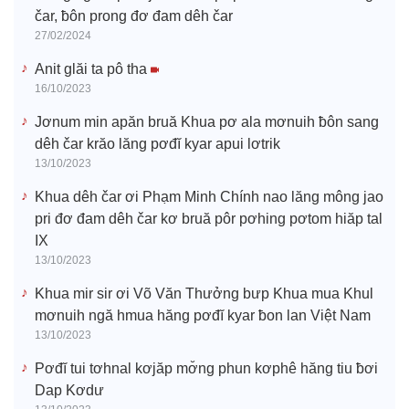
čar, ƀôn prong đơ đam dêh čar
27/02/2024
Anit glăi ta pô tha
16/10/2023
Jơnum min apăn bruă Khua pơ ala mơnuih ƀôn sang
dêh čar krăo lăng pơđĭ kyar apui lơtrik
13/10/2023
Khua dêh čar ơi Phạm Minh Chính nao lăng mông jao
pri đơ đam dêh čar kơ bruă pôr pơhing pơtom hiăp tal
IX
13/10/2023
Khua mir sir ơi Võ Văn Thưởng bưp Khua mua Khul
mơnuih ngă hmua hăng pơđĭ kyar ƀon lan Việt Nam
13/10/2023
Pơđĭ tui tơhnal kơjăp mơ̆ng phun kơphê hăng tiu ƀơi
Dap Kơdư