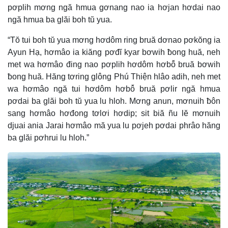
pơplih mơng ngă hmua gơnang nao ia hơjan hơdai nao
ngă hmua ba glăi boh tŭ yua.
“Tŏ tui boh tŭ yua mơng hơdôm ring bruă dơnao pơkŏng ia
Ayun Hạ, hơmâo ia kiăng pơđĭ kyar bơwih ƀong huă, neh
met wa hơmâo đing nao pơplih hơdôm hơbô̆ bruă bơwih
ƀong huă. Hăng tơring glông Phú Thiện hlâo adih, neh met
wa hơmâo ngă tui hơdôm hơbô̆ bruă pơlir ngă hmua
pơdai ba glăi boh tŭ yua lu hloh. Mơng anun, mơnuih ƀôn
sang hơmâo hơđong tơlơi hơdip; sit biă ñu lĕ mơnuih
djuai ania Jarai hơmâo mă yua lu pơjeh pơdai phrâo hăng
ba glăi pơhrui lu hloh.”