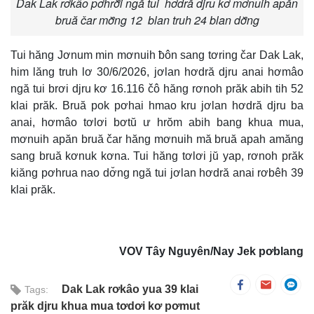
Dak Lak rơkâo pơhrơ̆i ngă tui hơdră djru kơ mơnuih apăn
bruă čar mơ̆ng 12 blan truh 24 blan dơ̆ng
Tui hăng Jơnum min mơnuih ƀôn sang tơring čar Dak Lak,
him lăng truh lơ 30/6/2026, jơlan hơdră djru anai hơmâo
ngă tui brơi djru kơ 16.116 čô hăng rơnoh prăk abih tih 52
klai prăk. Bruă pok pơhai hmao kru jơlan hơdră djru ba
anai, hơmâo tơlơi bơtŭ ư hrŏm abih bang khua mua,
mơnuih apăn bruă čar hăng mơnuih mă bruă apah amăng
sang bruă kơnuk kơna. Tui hăng tơlơi jŭ yap, rơnoh prăk
kiăng pơhrua nao dơ̆ng ngă tui jơlan hơdră anai rơbêh 39
klai prăk.
VOV Tây Nguyên/Nay Jek pơblang
Dak Lak rơkâo yua 39 klai
Tags:
prăk djru khua mua tơdơi kơ pơmut