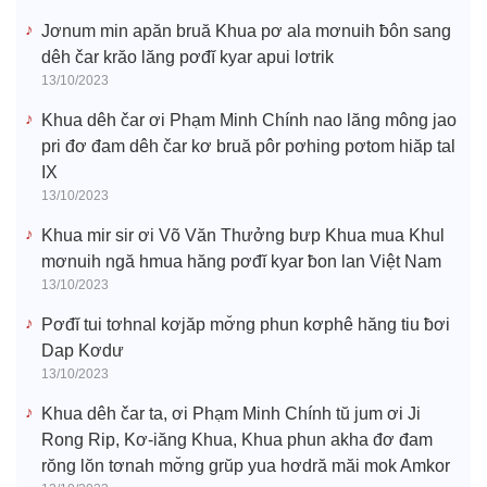
Jơnum min apăn bruă Khua pơ ala mơnuih ƀôn sang
dêh čar krăo lăng pơđĭ kyar apui lơtrik
13/10/2023
Khua dêh čar ơi Phạm Minh Chính nao lăng mông jao
pri đơ đam dêh čar kơ bruă pôr pơhing pơtom hiăp tal
IX
13/10/2023
Khua mir sir ơi Võ Văn Thưởng bưp Khua mua Khul
mơnuih ngă hmua hăng pơđĭ kyar ƀon lan Việt Nam
13/10/2023
Pơđĭ tui tơhnal kơjăp mơ̆ng phun kơphê hăng tiu ƀơi
Dap Kơdư
13/10/2023
Khua dêh čar ta, ơi Phạm Minh Chính tŭ jum ơi Ji
Rong Rip, Kơ-iăng Khua, Khua phun akha đơ đam
rŏng lŏn tơnah mơ̆ng grŭp yua hơdră măi mok Amkor