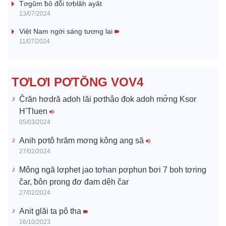
y
Tơgŭm ƀô đô̆i tơblăh ayăt
13/07/2024
V
Việt Nam ngời sáng tương lai
11/07/2024
i
d
TƠLƠI PƠTŎNG VOV4
e
Črăn hơdră adoh lăi pơthâo đok adoh mơ̆ng Ksor
H'Tluen
o
05/03/2024
Anih pơtô hrăm mơng kông ang să
27/02/2024
Mông ngă lơphet jao tơhan pơphun ƀơi 7 boh tơring
čar, ƀôn prong đơ đam dêh čar
27/02/2024
Anit glăi ta pô tha
16/10/2023