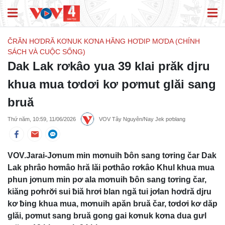
ČRĂN HƠDRĂ KƠNUK KƠNA HĂNG HƠDIP MƠDA (CHÍNH
SÁCH VÀ CUỘC SỐNG)
Dak Lak rơkâo yua 39 klai prăk djru
khua mua tơdơi kơ pơmut glăi sang
bruă
Thứ năm, 10:59, 11/06/2026
VOV Tây Nguyên/Nay Jek pơblang
VOV.Jarai-Jơnum min mơnuih ƀôn sang tơring čar Dak
Lak phrâo hơmâo hră lăi pơthâo rơkâo Khul khua mua
phun jơnum min pơ ala mơnuih ƀôn sang tơring čar,
kiăng pơhrơ̆i sui ƀiă hrơi blan ngă tui jơlan hơdră djru
kơ ƀing khua mua, mơnuih apăn bruă čar, tơdơi kơ dăp
glăi, pơmut sang bruă gong gai kơnuk kơna dua gưl