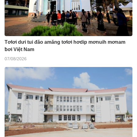
Tơlơi dưi tui đăo amăng tơlơi hơdip mơnuih mơnam
ƀơi Việt Nam
07/08/2026