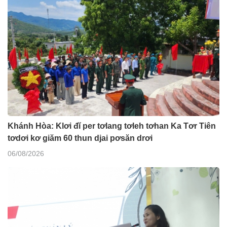
Khánh Hòa: Klơi đĭ per tơlang tơleh tơhan Ka Tơr Tiên
tơdơi kơ giăm 60 thun djai pơsăn drơi
06/08/2026