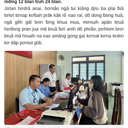
mơ̆ng 12 blan truh 24 blan.
Jơlan hơdră anai, hơmâo ngă tui kiăng djru ba plai ƀiă
tơlơi tơnap kơƀah prăk kăk rô nao rai, dŏ dong ƀong huă,
ngă gêh găl brơi ƀing khua mua, mơnuih apăn bruă
hơđong pran jua mă bruă ƀơi anih dŏ phrâo, pơhlom brơi
bruă mă hruaih na nao amăng gong gai kơnuk kơna tơdơi
kơ dăp pơmut glăi.