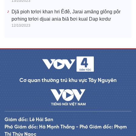
13/10/2023
Djă pioh tơlơi khan hri Êđê, Jarai amăng glông pôr
pơhing tơlơi djuai ania ƀiă ƀơi kual Dap kơdư
12/10/2023
Cơ quan thường trú khu vực Tây Nguyên
Giám đốc: Lê Hải Sơn
Phó Giám đốc: Hà Mạnh Thắng - Phó Giám đốc: Phạm
Thị Thúy Ngọc