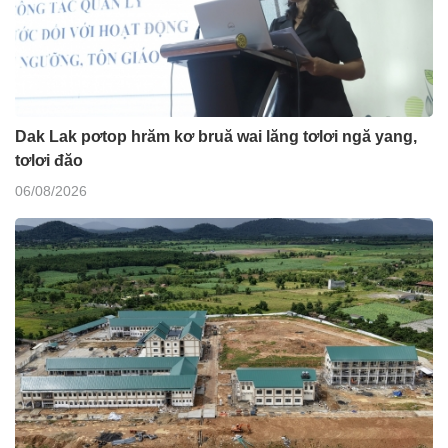
Dak Lak pơtop hrăm kơ bruă wai lăng tơlơi ngă yang,
tơlơi đăo
06/08/2026