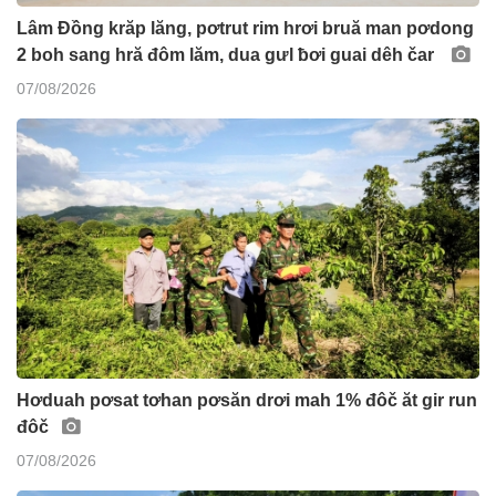
Lâm Đồng krăp lăng, pơtrut rim hrơi bruă man pơdong
2 boh sang hră đôm lăm, dua gưl ƀơi guai dêh čar
07/08/2026
Hơduah pơsat tơhan pơsăn drơi mah 1% đôč ăt gir run
đôč
07/08/2026