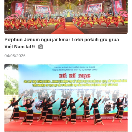
Pơphun Jơnum ngui jar kmar Tơlơi pơtaih gru grua
Việt Nam tal 9
04/08/2026