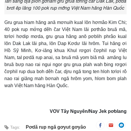
lan sang djă pioh gơnam gru grua tơring čar Dak Lak, pơdă
brơi ĕp lăng 100 pok rup mơ̆ng Việt Nam hăng Hàn Quốc
Gru grua hiam hăng ană mơnuih kual lŏn hơmâo Kim Chi;
40 pok rup mơ̆ng dêh čar Việt Nam lăi pơthâo bruă mă,
tơlơi hơdip mơda, gru grua hăng anŏ pơblih phrâo kual
lŏn Dak Lak lăi pha, lŏn Dap Kơdư lăi hrŏm. Tui hăng ơi
Hồ Sỹ Minh, Kơ-iăng khua Khul rơgơi čơphil rup Việt
Nam, tal pơdă rup anai, sa bruă mă yom biă mă amăng lu
bruă bưp nao rai ngui ngor gru grua plah wah ƀing rơgơi
čơphil rup dua boh dêh čar, djru ngă tong ten hloh tơlơi rô
nao rai giăng mah bơnah ngă hrŏm yom, hlom bom plah
wah Việt Nam hăng Hàn Quốc.
VOV Tây Nguyên/Nay Jek pơblang
Pơdă rup ngă gơyut gơyâo
Tags: