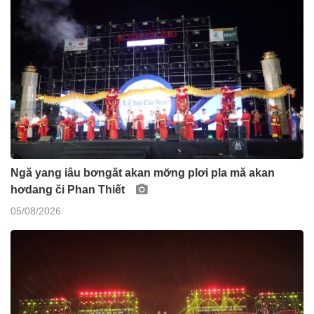
Ngă yang iâu bơngăt akan mơ̆ng plơi pla mă akan
hơdang či Phan Thiết
05/08/2026