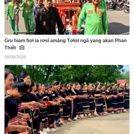
Gru hiam ƀơi ia rơsĭ amăng Tơlơi ngă yang akan Phan
Thiết
08/08/2026