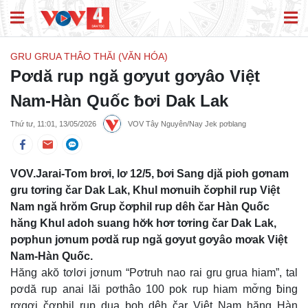
GRU GRUA THÂO THĂI (VĂN HÓA)
Pơdă rup ngă gơyut gơyâo Việt
Nam-Hàn Quốc ƀơi Dak Lak
Thứ tư, 11:01, 13/05/2026
VOV Tây Nguyên/Nay Jek pơblang
VOV.Jarai-Tom brơi, lơ 12/5, ƀơi Sang djă pioh gơnam
gru tơring čar Dak Lak, Khul mơnuih čơphil rup Việt
Nam ngă hrŏm Grup čơphil rup dêh čar Hàn Quốc
hăng Khul adoh suang hơ̆k hơr tơring čar Dak Lak,
pơphun jơnum pơdă rup ngă gơyut gơyâo mơak Việt
Nam-Hàn Quốc.
Hăng akŏ tơlơi jơnum “Pơtruh nao rai gru grua hiam”, tal
pơdă rup anai lăi pơthâo 100 pok rup hiam mơ̆ng ƀing
rơgơi čơphil rup dua boh dêh čar Việt Nam hăng Hàn