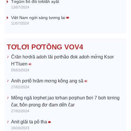
y
Tơgŭm ƀô đô̆i tơblăh ayăt
13/07/2024
V
Việt Nam ngời sáng tương lai
11/07/2024
i
d
TƠLƠI PƠTŎNG VOV4
e
Črăn hơdră adoh lăi pơthâo đok adoh mơ̆ng Ksor
H'Tluen
o
05/03/2024
Anih pơtô hrăm mơng kông ang să
27/02/2024
Mông ngă lơphet jao tơhan pơphun ƀơi 7 boh tơring
čar, ƀôn prong đơ đam dêh čar
27/02/2024
Anit glăi ta pô tha
16/10/2023