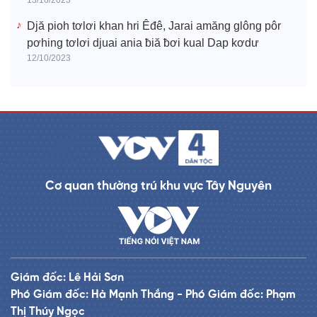
13/10/2023
Djă pioh tơlơi khan hri Êđê, Jarai amăng glông pôr
pơhing tơlơi djuai ania ƀiă ƀơi kual Dap kơdư
12/10/2023
Cơ quan thường trú khu vực Tây Nguyên
Giám đốc: Lê Hải Sơn
Phó Giám đốc: Hà Mạnh Thắng - Phó Giám đốc: Phạm
Thị Thúy Ngọc