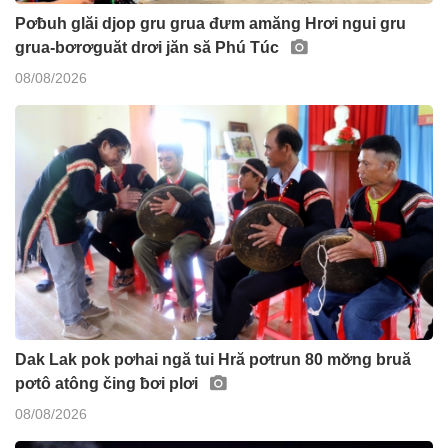
Pơƀuh glăi djop gru grua đưm amăng Hrơi ngui gru
grua-bơrơguăt drơi jăn să Phú Túc
08/08/2026
Dak Lak pok pơhai ngă tui Hră pơtrun 80 mơ̆ng bruă
pơtô atông čing ƀơi plơi
08/08/2026