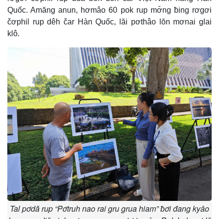
Quốc. Amăng anun, hơmâo 60 pok rup mơ̆ng ƀing rơgơi
čơphil rup dêh čar Hàn Quốc, lăi pơthâo lŏn mơnai glai
klô.
Tal pơdă rup “Pơtruh nao rai gru grua hiam” ƀơi đang kyâo