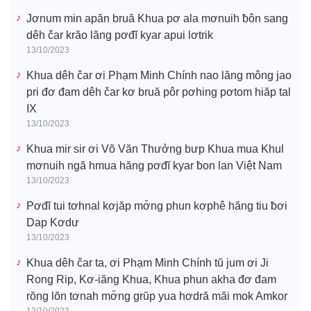
Jơnum min apăn bruă Khua pơ ala mơnuih ƀôn sang
dêh čar krăo lăng pơđĭ kyar apui lơtrik
13/10/2023
Khua dêh čar ơi Phạm Minh Chính nao lăng mông jao
pri đơ đam dêh čar kơ bruă pôr pơhing pơtom hiăp tal
IX
13/10/2023
Khua mir sir ơi Võ Văn Thưởng bưp Khua mua Khul
mơnuih ngă hmua hăng pơđĭ kyar ƀon lan Việt Nam
13/10/2023
Pơđĭ tui tơhnal kơjăp mơ̆ng phun kơphê hăng tiu ƀơi
Dap Kơdư
13/10/2023
Khua dêh čar ta, ơi Phạm Minh Chính tŭ jum ơi Ji
Rong Rip, Kơ-iăng Khua, Khua phun akha đơ đam
rŏng lŏn tơnah mơ̆ng grŭp yua hơdră măi mok Amkor