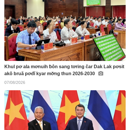
Khul pơ ala mơnuih ƀôn sang tơring čar Dak Lak pơsit
akŏ bruă pơđĭ kyar mơ̆ng thun 2026-2030
07/08/2026