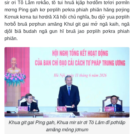
sir ơi Tô Lâm rơkâo, tŏ tui hruă kjăp hơdôm tơlơi pơmĭn
mơng Ping gah kơ pơplih pơkra phiah phiăn hăng pơjing
Kơnuk kơna tui hơdră Xã hội chủ nghĩa, ƀu djơ̆ yua pơplih
hơbô̆ bruă pơphun amăng Khul git gai mơ̆ ngă kaih, ngă
djôl ƀiă ƀudah ngă gun hĭ bruă jao pơplih pơkra phiah
phiăn.
Khua git gai Ping gah, Khua mir sir ơi Tô Lâm đĭ pơhiăp
amăng mông jơnum