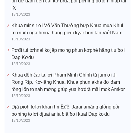
pri đơ đam dêh čar kơ bruă pôr pơhing pơtom hiăp tal
IX
13/10/2023
Khua mir sir ơi Võ Văn Thưởng bưp Khua mua Khul
mơnuih ngă hmua hăng pơđĭ kyar ƀon lan Việt Nam
13/10/2023
Pơđĭ tui tơhnal kơjăp mơ̆ng phun kơphê hăng tiu ƀơi
Dap Kơdư
13/10/2023
Khua dêh čar ta, ơi Phạm Minh Chính tŭ jum ơi Ji
Rong Rip, Kơ-iăng Khua, Khua phun akha đơ đam
rŏng lŏn tơnah mơ̆ng grŭp yua hơdră măi mok Amkor
13/10/2023
Djă pioh tơlơi khan hri Êđê, Jarai amăng glông pôr
pơhing tơlơi djuai ania ƀiă ƀơi kual Dap kơdư
12/10/2023