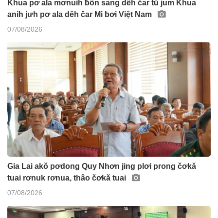
Khua pơ ala mơnuih ƀôn sang dêh čar tŭ jum Khua
anih jưh pơ ala dêh čar Mi ƀơi Việt Nam
07/08/2026
Gia Lai akŏ pơdong Quy Nhơn jing plơi prong čơkă
tuai rơnuk rơnua, thâo čơkă tuai
07/08/2026