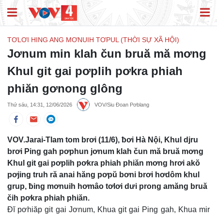
TƠLƠI HING ANG MƠNUIH TƠPUL (THỜI SỰ XÃ HỘI)
Jơnum min klah čun bruă mă mơng
Khul git gai pơplih pơkra phiah
phiăn gơnong glông
Thứ sáu, 14:31, 12/06/2026
VOV/Siu Đoan Pơblang
VOV.Jarai-Tlam tom brơi (11/6), ƀơi Hà Nội, Khul djru
brơi Ping gah pơphun jơnum klah čun mă bruă mơng
Khul git gai pơplih pơkra phiah phiăn mơng hrơi akŏ
pơjing truh ră anai hăng pơpŭ bơni brơi hơdôm khul
grup, ƀing mơnuih hơmâo tơlơi dưi prong amăng bruă
čih pơkra phiah phiăn.
Đĭ pơhiăp git gai Jơnum, Khua git gai Ping gah, Khua mir