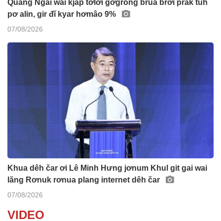
Quảng Ngãi wai kjăp tơlơi gơgrong bruă brơi prăk tuh
pơ alin, gir đĭ kyar hơmâo 9%
07/08/2026
Khua dêh čar ơi Lê Minh Hưng jơnum Khul git gai wai
lăng Rơnuk rơnua plang internet dêh čar
07/08/2026
VIDEO