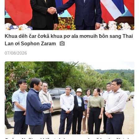
Khua dêh čar čơkă khua pơ ala mơnuih ƀôn sang Thai
Lan ơi Sophon Zaram
07/08/2026