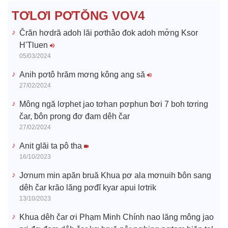
d
TƠLƠI PƠTŎNG VOV4
e
Črăn hơdră adoh lăi pơthâo đok adoh mơ̆ng Ksor
H'Tluen
o
05/03/2024
Anih pơtô hrăm mơng kông ang să
27/02/2024
Mông ngă lơphet jao tơhan pơphun ƀơi 7 boh tơring
čar, ƀôn prong đơ đam dêh čar
27/02/2024
Anit glăi ta pô tha
16/10/2023
Jơnum min apăn bruă Khua pơ ala mơnuih ƀôn sang
dêh čar krăo lăng pơđĭ kyar apui lơtrik
13/10/2023
Khua dêh čar ơi Phạm Minh Chính nao lăng mông jao