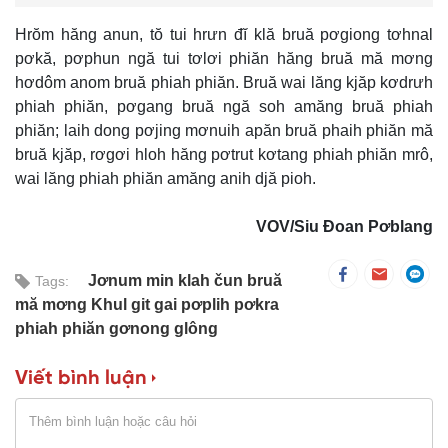
Hrŏm hăng anun, tŏ tui hrưn đĭ klă bruă pơgiong tơhnal
pơkă, pơphun ngă tui tơlơi phiăn hăng bruă mă mơng
hơdôm anom bruă phiah phiăn. Bruă wai lăng kjăp kơdrưh
phiah phiăn, pơgang bruă ngă soh amăng bruă phiah
phiăn; laih dong pơjing mơnuih apăn bruă phaih phiăn mă
bruă kjăp, rơgơi hloh hăng pơtrut kơtang phiah phiăn mrô,
wai lăng phiah phiăn amăng anih djă pioh.
VOV/Siu Đoan Pơblang
Jơnum min klah čun bruă
Tags:
mă mơng Khul git gai pơplih pơkra
phiah phiăn gơnong glông
Viết bình luận