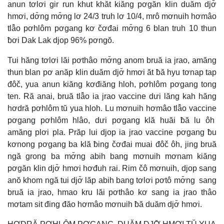
anun tơlơi gir run khut khăt kiăng pơgăn klin duăm djơ̆
hmơi, dơ̆ng mơ̆ng lơ 24/3 truh lơ 10/4, mrô mơnuih hơmâo
tlâ̆o pơhlôm pơgang kơ čơđai mơ̆ng 6 blan truh 10 thun
ƀơi Dak Lak djop 96% pơngŏ.
Tui hăng tơlơi lăi pơthâo mơ̆ng anom bruă ia jrao, amăng
thun blan pơ anăp klin duăm djơ̆ hmơi ăt ƀă hyu tơnap tap
đôč, yua anun kiăng kơđiăng hloh, pơhlôm pơgang tong
ten. Ră anai, bruă tlâ̆o ia jrao vaccine dưi lăng kah hăng
hơdră pơhlôm tŭ yua hloh. Lu mơnuih hơmâo tlâ̆o vaccine
pơgang pơhlôm hlâo, dưi pơgang klă huăi ƀă lu ôh
amăng plơi pla. Prăp lui djop ia jrao vaccine pơgang ƀu
kơnong pơgang ba klă ƀing čơđai muai đôč ôh, jing bruă
ngă grong ba mơ̆ng abih bang mơnuih mơnam kiăng
pơgăn klin djơ̆ hmơi hơđuh rai. Rim čô mơnuih, djop sang
anŏ khom ngă tui djơ̆ lăp abih bang tơlơi pơtô mơ̆ng sang
bruă ia jrao, hmao kru lăi pơthâo kơ sang ia jrao thâo
mơtam sit đing đăo hơmâo mơnuih ƀă duăm djơ̆ hmơi.