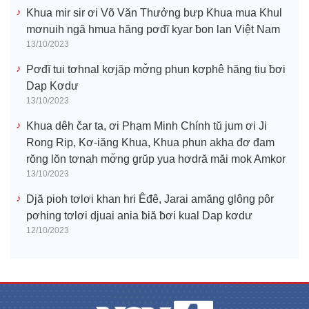
Khua mir sir ơi Võ Văn Thưởng bưp Khua mua Khul
mơnuih ngă hmua hăng pơđĭ kyar ƀon lan Việt Nam
13/10/2023
Pơđĭ tui tơhnal kơjăp mơ̆ng phun kơphê hăng tiu ƀơi
Dap Kơdư
13/10/2023
Khua dêh čar ta, ơi Phạm Minh Chính tŭ jum ơi Ji
Rong Rip, Kơ-iăng Khua, Khua phun akha đơ đam
rŏng lŏn tơnah mơ̆ng grŭp yua hơdră măi mok Amkor
13/10/2023
Djă pioh tơlơi khan hri Êđê, Jarai amăng glông pôr
pơhing tơlơi djuai ania ƀiă ƀơi kual Dap kơdư
12/10/2023