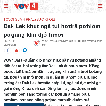
TƠLƠI SUAIH PRAL (SỨC KHỎE)
Dak Lak khut ngă tui hơdră pơhlôm
pơgang klin djơ̆ hmơi
Thứ tư, 14:16,
VOV Tây Nguyên/Nay Jek-Siu H'Prăk pơblang hăng
16/04/2025
pôr
VOV4.Jarai-Duăm djơ̆ hmơi hlăk ƀă hyu kơtang amăng
dêh čar ta, ƀơi tơring čar Dak Lak ăt hnun mơ̆n. Kiăng
pơtrut tañ bruă pơhlôm, pơgang klin anăm brơi kơtang
tui, pơgăn hĭ mrô mơnuih duăm lu, anom bruă ia jrao
tơring čar Dak Lak hơmâo prăp lui, ngă tui djơ̆ tơlơi git
gai mơ̆ng Khua dêh čar, Ding jum ia jrao, Jơnum min
mơnuih ƀôn sang tơring čar pơtrun amăng bruă
pơhlôm, pơgang hăng pơjrao mơnuih duăm ruă.
Ƀơi sang ia jrao prong plơi prong