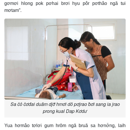
gơmơi hlong pok pơhai brơi hyu pôr pơthâo ngă tui
mơtam”.
Sa čô čơđai duăm djơ̆ hmơi dŏ pơjrao ƀơi sang ia jrao
prong kual Dap Kơdư
Yua hơmâo tơlơi gum hrŏm ngă bruă sa hơnơ̆ng, laih