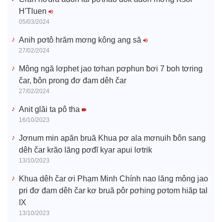
H'Tluen
o
05/03/2024
Anih pơtô hrăm mơng kông ang să
27/02/2024
Mông ngă lơphet jao tơhan pơphun ƀơi 7 boh tơring
čar, ƀôn prong đơ đam dêh čar
27/02/2024
Anit glăi ta pô tha
16/10/2023
Jơnum min apăn bruă Khua pơ ala mơnuih ƀôn sang
dêh čar krăo lăng pơđĭ kyar apui lơtrik
13/10/2023
Khua dêh čar ơi Phạm Minh Chính nao lăng mông jao
pri đơ đam dêh čar kơ bruă pôr pơhing pơtom hiăp tal
IX
13/10/2023