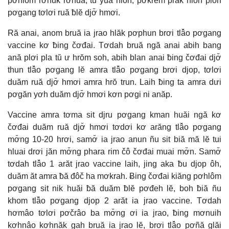
pơhlôm rơnuk rơnua, tŭ yua hloh, pơkrem prăk hloh pioh
pơgang tơlơi ruă ƀlĕ djơ̆ hmơi.
Ră anai, anom bruă ia jrao hlăk pơphun brơi tlâ̆o pơgang
vaccine kơ ƀing čơđai. Tơdah bruă ngă anai abih bang
ană plơi pla tŭ ư hrŏm soh, abih blan anai ƀing čơđai djơ̆
thun tlâ̆o pơgang lĕ amra tlâ̆o pơgang brơi djop, tơlơi
duăm ruă djơ̆ hmơi amra hrŏ trun. Laih ƀing ta amra dưi
pơgăn yơh duăm djơ̆ hmơi kơn pơgi ni anăp.
Vaccine amra tơma sit djru pơgang kman huăi ngă kơ
čơđai duăm ruă djơ̆ hmơi tơdơi kơ arăng tlâ̆o pơgang
mơ̆ng 10-20 hrơi, samơ̆ ia jrao anun ñu sit biă mă lĕ tui
hluai drơi jăn mơ̆ng phara rim čô čơđai muai mơ̆n. Samơ̆
tơdah tlâ̆o 1 arăt jrao vaccine laih, jing aka ƀu djop ôh,
duăm ăt amra ƀă đôč ha mơkrah. Ƀing čơđai kiăng pơhlôm
pơgang sit nik huăi ƀă duăm ƀlĕ pơđeh lĕ, boh ƀiă ñu
khom tlâ̆o pơgang djop 2 arăt ia jrao vaccine. Tơdah
hơmâo tơlơi pơčrâo ba mơ̆ng ơi ia jrao, ƀing mơnuih
kơhnâo kơhnăk gah bruă ia jrao lĕ, brơi tlâ̆o pơñă glăi