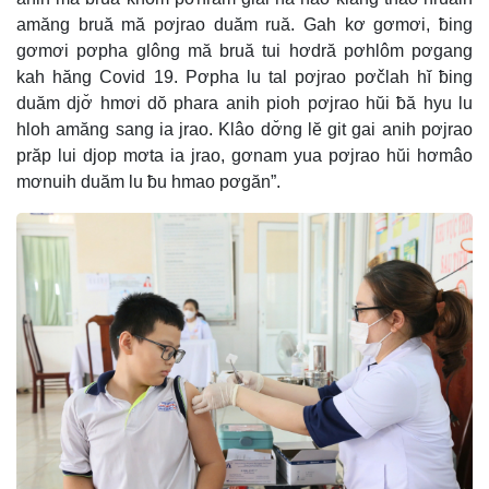
amăng bruă mă pơjrao duăm ruă. Gah kơ gơmơi, ƀing
gơmơi pơpha glông mă bruă tui hơdră pơhlôm pơgang
kah hăng Covid 19. Pơpha lu tal pơjrao pơčlah hĭ ƀing
duăm djơ̆ hmơi dŏ phara anih pioh pơjrao hŭi ƀă hyu lu
hloh amăng sang ia jrao. Klâo dơ̆ng lĕ git gai anih pơjrao
prăp lui djop mơta ia jrao, gơnam yua pơjrao hŭi hơmâo
mơnuih duăm lu ƀu hmao pơgăn”.