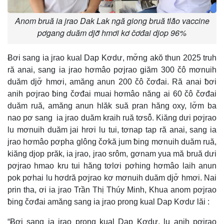
Anom bruă ia jrao Dak Lak ngă giong bruă tlâ̆o vaccine
pơgang duăm djơ̆ hmơi kơ čơđai djop 96%
Ƀơi sang ia jrao kual Dap Kơdư, mơ̆ng akŏ thun 2025 truh
ră anai, sang ia jrao hơmâo pơjrao giăm 300 čô mơnuih
duăm djơ̆ hmơi, amăng anun 200 čô čơđai. Ră anai ƀơi
anih pơjrao ƀing čơđai muai hơmâo năng ai 60 čô čơđai
duăm ruă, amăng anun hlăk suă pran hăng oxy, lơ̆m ba
nao pơ sang ia jrao duăm kraih ruă tơsô̆. Kiăng dưi pơjrao
lu mơnuih duăm jai hrơi lu tui, tơnap tap ră anai, sang ia
jrao hơmâo pơpha glông čơkă jum ƀing mơnuih duăm ruă,
kiăng djop prăk, ia jrao, jrao srôm, gơnam yua mă bruă dưi
pơjrao hmao kru tui hăng tơlơi pơhing hơmâo laih anun
pok pơhai lu hơdră pơjrao kơ mơnuih duăm djơ̆ hmơi. Nai
prin tha, ơi ia jrao Trần Thị Thúy Minh, Khua anom pơjrao
ƀing čơđai amăng sang ia jrao prong kual Dap Kơdư lăi :
“Ƀơi sang ia jrao prong kual Dap Kơdư, lu anih pơjrao