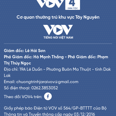
Cơ quan thường trú khu vực Tây Nguyên
Giám đốc: Lê Hải Sơn
Phó Giám đốc: Hà Mạnh Thắng - Phó Giám đốc: Phạm
Thị Thúy Ngọc
Địa chỉ: 19A Lê Duẩn - Phường Buôn Ma Thuột - tỉnh Dak
Lak
Email: chuongtrinhjaraivov@gmail.com
Số điện thoại: 0262.3853052
Theo dõi VOV4 trên:
Giấy phép báo Điện tử VOV số 564/GP-BTTTT của Bộ
Thông tin và Truyền thông cấp ngày 03/12/2016