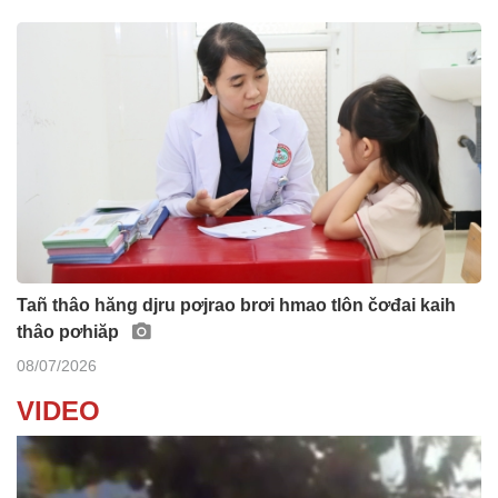
Tañ thâo hăng djru pơjrao brơi hmao tlôn čơđai kaih
thâo pơhiăp
08/07/2026
VIDEO