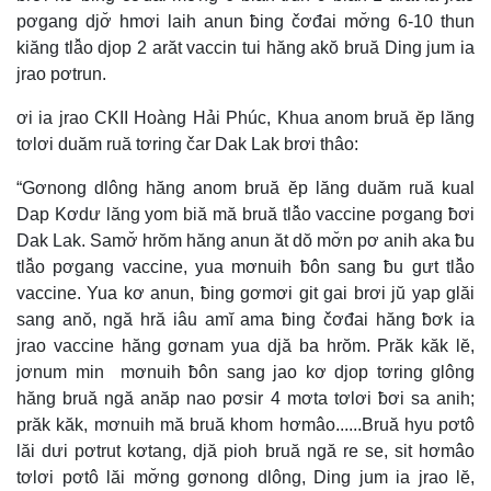
pơgang djơ̆ hmơi laih anun ƀing čơđai mơ̆ng 6-10 thun
kiăng tlâ̆o djop 2 arăt vaccin tui hăng akŏ bruă Ding jum ia
jrao pơtrun.
ơi ia jrao CKII Hoàng Hải Phúc, Khua anom bruă ĕp lăng
tơlơi duăm ruă tơring čar Dak Lak brơi thâo:
“Gơnong dlông hăng anom bruă ĕp lăng duăm ruă kual
Dap Kơdư lăng yom biă mă bruă tlâ̆o vaccine pơgang ƀơi
Dak Lak. Samơ̆ hrŏm hăng anun ăt dŏ mơ̆n pơ anih aka ƀu
tlâ̆o pơgang vaccine, yua mơnuih ƀôn sang ƀu gưt tlâ̆o
vaccine. Yua kơ anun, ƀing gơmơi git gai brơi jŭ yap glăi
sang anŏ, ngă hră iâu amĭ ama ƀing čơđai hăng ƀơk ia
jrao vaccine hăng gơnam yua djă ba hrŏm. Prăk kăk lĕ,
jơnum min mơnuih ƀôn sang jao kơ djop tơring glông
hăng bruă ngă anăp nao pơsir 4 mơta tơlơi ƀơi sa anih;
prăk kăk, mơnuih mă bruă khom hơmâo......Bruă hyu pơtô
lăi dưi pơtrut kơtang, djă pioh bruă ngă re se, sit hơmâo
tơlơi pơtô lăi mơ̆ng gơnong dlông, Ding jum ia jrao lĕ,