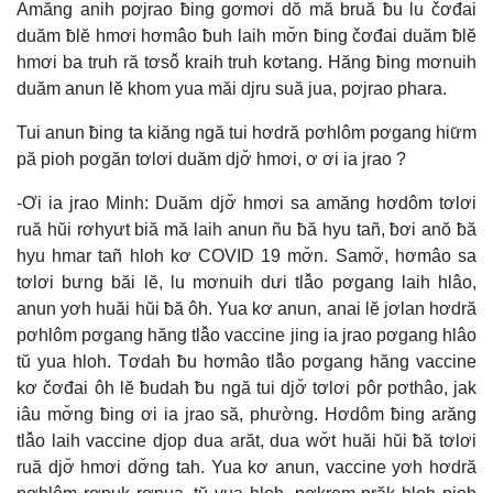
Amăng anih pơjrao ƀing gơmơi dŏ mă bruă ƀu lu čơđai
duăm ƀlĕ hmơi hơmâo ƀuh laih mơ̆n ƀing čơđai duăm ƀlĕ
hmơi ba truh ră tơsô̆ kraih truh kơtang. Hăng ƀing mơnuih
duăm anun lĕ khom yua măi djru suă jua, pơjrao phara.
Tui anun ƀing ta kiăng ngă tui hơdră pơhlôm pơgang hiư̆m
pă pioh pơgăn tơlơi duăm djơ̆ hmơi, ơ ơi ia jrao ?
-Ơi ia jrao Minh: Duăm djơ̆ hmơi sa amăng hơdôm tơlơi
ruă hŭi rơhyưt biă mă laih anun ñu ƀă hyu tañ, ƀơi anŏ ƀă
hyu hmar tañ hloh kơ COVID 19 mơ̆n. Samơ̆, hơmâo sa
tơlơi bưng băi lĕ, lu mơnuih dưi tlâ̆o pơgang laih hlâo,
anun yơh huăi hŭi ƀă ôh. Yua kơ anun, anai lĕ jơlan hơdră
pơhlôm pơgang hăng tlâ̆o vaccine jing ia jrao pơgang hlâo
tŭ yua hloh. Tơdah ƀu hơmâo tlâ̆o pơgang hăng vaccine
kơ čơđai ôh lĕ ƀudah ƀu ngă tui djơ̆ tơlơi pôr pơthâo, jak
iâu mơ̆ng ƀing ơi ia jrao să, phường. Hơdôm ƀing arăng
tlâ̆o laih vaccine djop dua arăt, dua wơ̆t huăi hŭi ƀă tơlơi
ruă djơ̆ hmơi dơ̆ng tah. Yua kơ anun, vaccine yơh hơdră