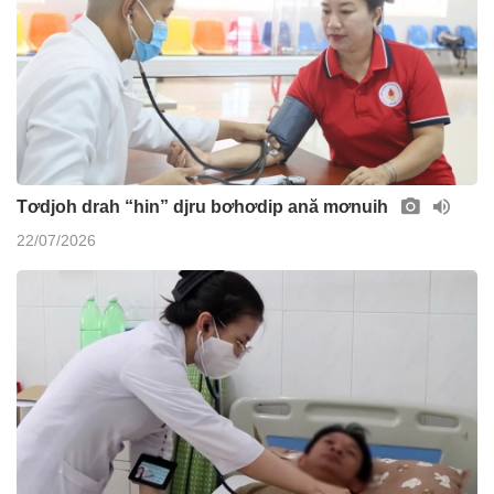
Tơdjoh drah “hin” djru bơhơdip ană mơnuih
22/07/2026