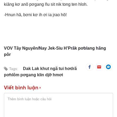
kiăng kơ anŏ pơgang ñu sit nik tong ten hloh.
-Hnun hă, bơni kơ ih ơi ia jrao hŏ!
VOV Tây Nguyên/Nay Jek-Siu H'Prăk pơblang hăng
pôr
Dak Lak khut ngă tui hơdră
Tags:
pơhlôm pơgang klin djơ̆ hmơi
Viết bình luận