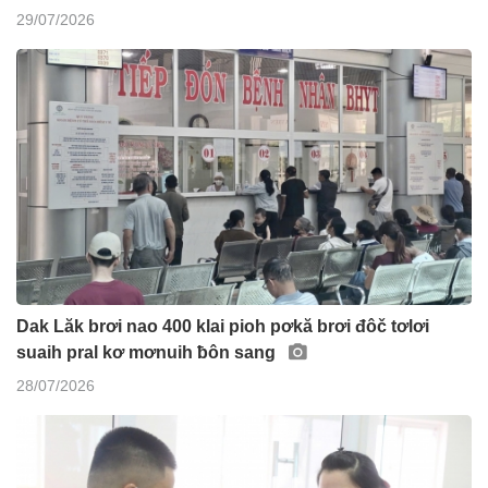
29/07/2026
Dak Lăk brơi nao 400 klai pioh pơkă brơi đôč tơlơi
suaih pral kơ mơnuih ƀôn sang
28/07/2026