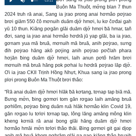
Remaining
-13:11
Loaded
:
Progress
:
Play
Mute
0%
0%
Ƀuôn Ma Thuôt, mơ̆ng blan 7 thun
Time
2024 truh ră anai, Sang ia jrao prong anai hơmâo pơjrao
brơi giăm 550 čô mơnuih duăm djơ̆ hmơi, lu kơ čơđai gah
yŭ 10 thun. Kiăng pơgăn glăi duăm djơ̆ hmơi ƀă hmar, tañ
đơi, sang ia jrao anai hơmâo hơdră jŭ yap glăi, ba ia jrao,
gơnam yua mă bruă, mơnuih mă bruă, anih pơjrao, sưng
đih pơjrao hăng akŏ pơjing anih pơjrao pơčlah phara
hơjăn ƀing duăm djơ̆ hmơi, laih anun pơtô hrăm brơi
mơnuih mă bruă hăng pok pơhai lu hơdră pơjrao lăp djơ̆.
Ơi ia jrao CKII Trịnh Hồng Nhựt, Khua sang ia jrao prong
plơi prong Ƀuôn Ma Thuột brơi thâo:
“Ră anai duăm djơ̆ hmơi hlăk ƀă kơtang, tơnap tap biă mă.
Bưng mơ̆n, ƀing gơmơi tom găn rơgao laih amăng bruă
pơhlôm, pơjrao ƀing duăm ruă hlăk hơmâo klin Covid 19,
găn rơgao lu tơlơi tơnap tap, lông lăng amăng mông klin
kheng kơniă ră anai bong glăi hăng duăm djơ̆ hmơi
hơmâo hmăi mơ̆n tơlơi thâo thăi. Ƀing gơmơi git gai djop
anih mă bruă khom pơhrăm glăi na nao kiăng thâo hruaih