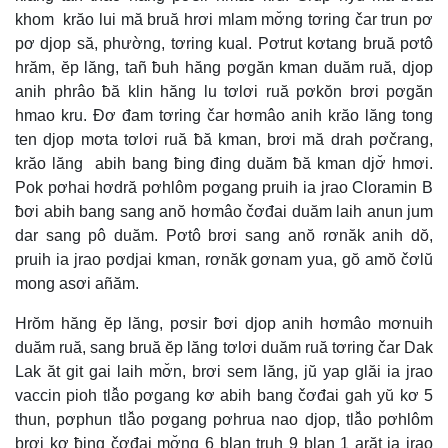
khom krăo lui mă bruă hrơi mlam mơ̆ng tơring čar trun pơ
pơ djop să, phường, tơring kual. Pơtrut kơtang bruă pơtô
hrăm, ĕp lăng, tañ ƀuh hăng pơgăn kman duăm ruă, djop
anih phrâo ƀă klin hăng lu tơlơi ruă pơkŏn brơi pơgăn
hmao kru. Đơ đam tơring čar hơmâo anih krăo lăng tong
ten djop mơta tơlơi ruă ƀă kman, brơi mă drah pơčrang,
krăo lăng abih bang ƀing đing duăm ƀă kman djơ̆ hmơi.
Pok pơhai hơdră pơhlôm pơgang pruih ia jrao Cloramin B
ƀơi abih bang sang anŏ hơmâo čơđai duăm laih anun jum
dar sang pô duăm. Pơtô brơi sang anŏ rơnăk anih dŏ,
pruih ia jrao pơdjai kman, rơnăk gơnam yua, gŏ amŏ čơlŭ
mong asơi añăm.
Hrŏm hăng ĕp lăng, pơsir ƀơi djop anih hơmâo mơnuih
duăm ruă, sang bruă ĕp lăng tơlơi duăm ruă tơring čar Dak
Lak ăt git gai laih mơ̆n, brơi sem lăng, jŭ yap glăi ia jrao
vaccin pioh tlâ̆o pơgang kơ abih bang čơđai gah yŭ kơ 5
thun, pơphun tlâ̆o pơgang pơhrua nao djop, tlâ̆o pơhlôm
brơi kơ ƀing čơđai mơ̆ng 6 blan truh 9 blan 1 arăt ia jrao