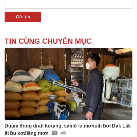
TIN CÙNG CHUYÊN MỤC
Duam đung drah kơtang, samơ̆ lu mơnuih ƀơi Dak Lăk
ăt ƀu kơđiăng mơn