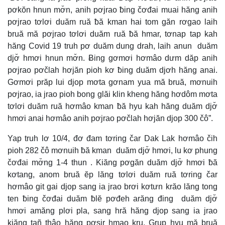
pơkŏn hnun mơ̆n, anih pơjrao ƀing čơđai muai hăng anih
pơjrao tơlơi duăm ruă ƀă kman hai tom găn rơgao laih
bruă mă pơjrao tơlơi duăm ruă ƀă hmar, tơnap tap kah
hăng Covid 19 truh pơ duăm dung drah, laih anun duăm
djơ̆ hmơi hnun mơ̆n. Ƀing gơmơi hơmâo dưm dăp anih
pơjrao pơčlah hơjăn pioh kơ ƀing duăm djơh hăng anai.
Gơmơi prăp lui djop mơta gơnam yua mă bruă, mơnuih
pơjrao, ia jrao pioh bong glăi klin kheng hăng hơdôm mơta
tơlơi duăm ruă hơmâo kman ƀă hyu kah hăng duăm djơ̆
hmơi anai hơmâo anih pơjrao pơčlah hơjăn djop 300 čô”.
Yap truh lơ 10/4, đơ đam tơring čar Dak Lak hơmâo čih
pioh 282 čô mơnuih ƀă kman duăm djơ̆ hmơi, lu kơ phung
čơđai mơ̆ng 1-4 thun . Kiăng pơgăn duăm djơ̆ hmơi ƀă
kơtang, anom bruă ĕp lăng tơlơi duăm ruă tơring čar
hơmâo git gai djop sang ia jrao brơi kơtưn krăo lăng tong
ten ƀing čơđai duăm ƀlĕ pơđeh arăng đing duăm djơ̆
hmơi amăng plơi pla, sang hră hăng djop sang ia jrao
kiăng tañ thâo hăng pơsir hmao kru. Grup hyu mă bruă