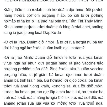
HƠDRĂ PƠHLÔM PƠGANG DUĂM DJƠ̆ HMƠI TŬ YUA
Kiăng thâo hluh rơđah hloh kơ duăm djơ̆ hmơi ƀlĕ pơđeh
hăng hơdră pơhlôm pơgang hlâo, pô čih tơlơi pơhing
hơmâo tơña kơ ơi ia jrao nai prin tha Trần Thị Thúy Minh,
Khua anom pơjrao tơlơi duăm ruă ƀing čơđai anet, amăng
sang ia jrao prong kual Dap Kơdư.
-Ơ ơi ia jrao. Duăm djơ̆ hmơi là tơlơi ruă hơgĕt ñu ƀă tañ
đơi hăng ngă kơ čơđai duăm kraih djai mơtam?
-Ơi ia jrao Minh: Duăm djơ̆ hmơi lĕ tơlơi ruă yua kman
virus ngă ñu anun dưi pơgăn hăng ia jrao vaccine tlâ̆o
pơgang pơhlôm hlâo đôč. Ƀing čơđai aka ƀu tlâ̆o vaccine
pơgang hlâo, sit jĕ giăm ƀă kman djơ̆ hmơi tơlơi duăm
amuñ ba truh kraih biă. Ƀu hơmâo lơi djop čơđai ƀă kman
tơlơi ruă anai hlong kraih, kơnong sa, dua čô đôč mơ̆n,
tơdah ƀu hmao pơjrao djơ̆ lăp amra kraih tui, bơhmutu: ba
truh ruă tơsô̆, ruă amăng tơngia ƀlĕ tek pro, ruă sơ̆l dlô, ruă
amăng jơlan suă jua yua kơ mơ̆ng tơlơi ruă tơsô̆ ngă.