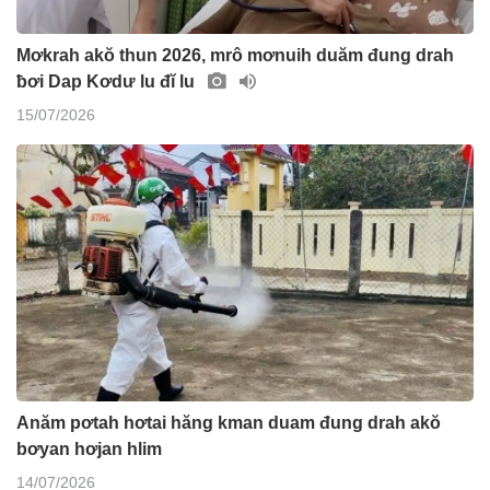
Mơkrah akŏ thun 2026, mrô mơnuih duăm đung drah
ƀơi Dap Kơdư lu đĭ lu
15/07/2026
Anăm pơtah hơtai hăng kman duam đung drah akŏ
bơyan hơjan hlim
14/07/2026