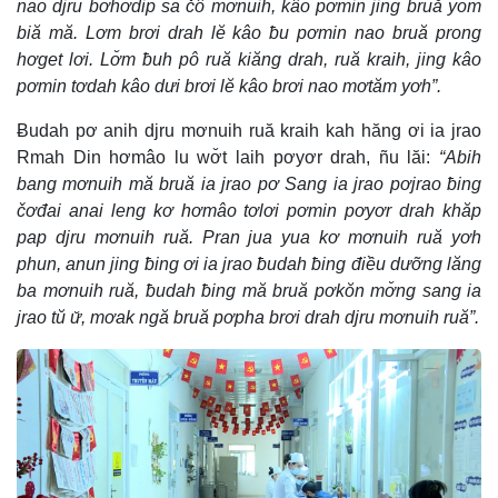
nao djru bơhơdip sa čô mơnuih, kâo pơmin jing bruă yom
biă mă. Lơm brơi drah lĕ kâo ƀu pơmin nao bruă prong
hơget lơi. Lơ̆m ƀuh pô ruă kiăng drah, ruă kraih, jing kâo
pơmin tơdah kâo dưi brơi lĕ kâo brơi nao mơtăm yơh”.
Ƀudah pơ anih djru mơnuih ruă kraih kah hăng ơi ia jrao
Rmah Din hơmâo lu wơ̆t laih pơyơr drah, ñu lăi:
“Abih
bang mơnuih mă bruă ia jrao pơ Sang ia jrao pơjrao ƀing
čơđai anai leng kơ hơmâo tơlơi pơmin pơyơr drah khăp
pap djru mơnuih ruă. Pran jua yua kơ mơnuih ruă yơh
phun, anun jing ƀing ơi ia jrao ƀudah ƀing điều dưỡng lăng
ba mơnuih ruă, ƀudah ƀing mă bruă pơkŏn mơ̆ng sang ia
jrao tŭ ư̆, mơak ngă bruă pơpha brơi drah djru mơnuih ruă”.