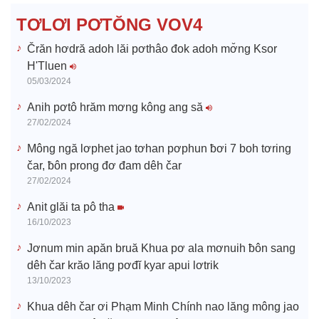
d
TƠLƠI PƠTŎNG VOV4
e
Črăn hơdră adoh lăi pơthâo đok adoh mơ̆ng Ksor
H'Tluen
o
05/03/2024
Anih pơtô hrăm mơng kông ang să
27/02/2024
Mông ngă lơphet jao tơhan pơphun ƀơi 7 boh tơring
čar, ƀôn prong đơ đam dêh čar
27/02/2024
Anit glăi ta pô tha
16/10/2023
Jơnum min apăn bruă Khua pơ ala mơnuih ƀôn sang
dêh čar krăo lăng pơđĭ kyar apui lơtrik
13/10/2023
Khua dêh čar ơi Phạm Minh Chính nao lăng mông jao