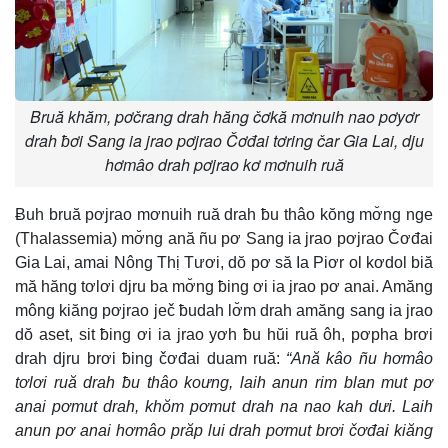
Bruă khăm, pơčrang drah hăng čơkă mơnuih nao pơyơr
drah ƀơi Sang ia jrao pơjrao Čơđai tơring čar Gia Lai, dju
hơmâo drah pơjrao kơ mơnuih ruă
Ƀuh bruă pơjrao mơnuih ruă drah ƀu thâo kŏng mơ̆ng nge
(Thalassemia) mơ̆ng ană ñu pơ Sang ia jrao pơjrao Čơđai
Gia Lai, amai Nông Thị Tươi, dŏ pơ să Ia Piơr ol kơdol biă
mă hăng tơlơi djru ba mơ̆ng ƀing ơi ia jrao pơ anai. Amăng
mông kiăng pơjrao ječ ƀudah lơ̆m drah amăng sang ia jrao
dŏ aset, sit ƀing ơi ia jrao yơh ƀu hŭi ruă ôh, pơpha brơi
drah djru brơi ƀing čơđai duam ruă:
“Ană kâo ñu hơmâo
tơlơi ruă drah ƀu thâo koưng, laih anun rim blan mut pơ
anai pơmut drah, khŏm pơmut drah na nao kah dưi. Laih
anun pơ anai hơmâo prăp lui drah pơmut brơi čơđai kiăng