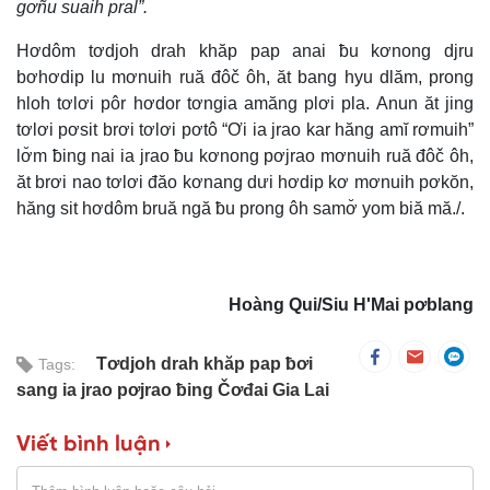
gơñu suaih pral”.
Hơdôm tơdjoh drah khăp pap anai ƀu kơnong djru
bơhơdip lu mơnuih ruă đôč ôh, ăt bang hyu dlăm, prong
hloh tơlơi pôr hơdor tơngia amăng plơi pla. Anun ăt jing
tơlơi pơsit brơi tơlơi pơtô “Ơi ia jrao kar hăng amĭ rơmuih”
lơ̆m ƀing nai ia jrao ƀu kơnong pơjrao mơnuih ruă đôč ôh,
ăt brơi nao tơlơi đăo kơnang dưi hơdip kơ mơnuih pơkŏn,
hăng sit hơdôm bruă ngă ƀu prong ôh samơ̆ yom biă mă./.
Hoàng Qui/Siu H'Mai pơblang
Tơdjoh drah khăp pap ƀơi
Tags:
sang ia jrao pơjrao ƀing Čơđai Gia Lai
Viết bình luận