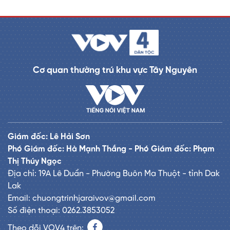
Cơ quan thường trú khu vực Tây Nguyên
Giám đốc: Lê Hải Sơn
Phó Giám đốc: Hà Mạnh Thắng - Phó Giám đốc: Phạm
Thị Thúy Ngọc
Địa chỉ: 19A Lê Duẩn - Phường Buôn Ma Thuột - tỉnh Dak
Lak
Email: chuongtrinhjaraivov@gmail.com
Số điện thoại: 0262.3853052
Theo dõi VOV4 trên: