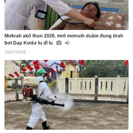
Mơkrah akŏ thun 2026, mrô mơnuih duăm đung drah
ƀơi Dap Kơdư lu đĭ lu
15/07/2026