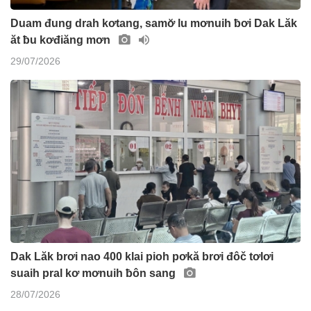
Duam đung drah kơtang, samơ̆ lu mơnuih ƀơi Dak Lăk
ăt ƀu kơđiăng mơn
29/07/2026
Dak Lăk brơi nao 400 klai pioh pơkă brơi đôč tơlơi
suaih pral kơ mơnuih ƀôn sang
28/07/2026