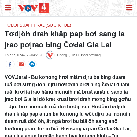
TƠLƠI SUAIH PRAL (SỨC KHỎE)
Tơdjôh drah khăp pap ƀơi sang ia
jrao pơjrao ƀing Čơđai Gia Lai
Thứ tư, 16:44, 22/04/2026
Hoàng Qui/Siu H'Mai pơblang
VOV.Jarai - Ƀu kơnong hrơi mlăm djru ba ƀing duam
ruă ƀơi sưng đoh, djru bơhơdip brơi ƀing čơđai duam
ruă, lu ơi ia jrao hăng mơnuih mă bruă amăng sang ia
jrao ƀơi Gia lai dŏ kret kruai brơi drah mơ̆ng ƀing gơñu
– djru brơi mơnuih ruă dưi hơdip sui. Hơdôm tơdjoh
drah khăp pap anun ƀu kơnong lu wơ̆t djru ba mơnuih
duam ruă đôč ôh, ăt ngă brơi ƀu ƀiă ôh sang anŏ
hơđong pran, hơ-in ƀiă. Ƀơi sang ia jrao Čơđai Gia Lai,
pran jua anun hơmâo bang hyu kơtang hloh – ƀu