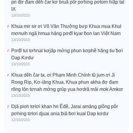
pri đơ đam dêh čar kơ bruă pôr pơhing pơtom hiăp tal
IX
13/10/2023
Khua mir sir ơi Võ Văn Thưởng bưp Khua mua Khul
mơnuih ngă hmua hăng pơđĭ kyar ƀon lan Việt Nam
13/10/2023
Pơđĭ tui tơhnal kơjăp mơ̆ng phun kơphê hăng tiu ƀơi
Dap Kơdư
13/10/2023
Khua dêh čar ta, ơi Phạm Minh Chính tŭ jum ơi Ji
Rong Rip, Kơ-iăng Khua, Khua phun akha đơ đam
rŏng lŏn tơnah mơ̆ng grŭp yua hơdră măi mok Amkor
13/10/2023
Djă pioh tơlơi khan hri Êđê, Jarai amăng glông pôr
pơhing tơlơi djuai ania ƀiă ƀơi kual Dap kơdư
12/10/2023