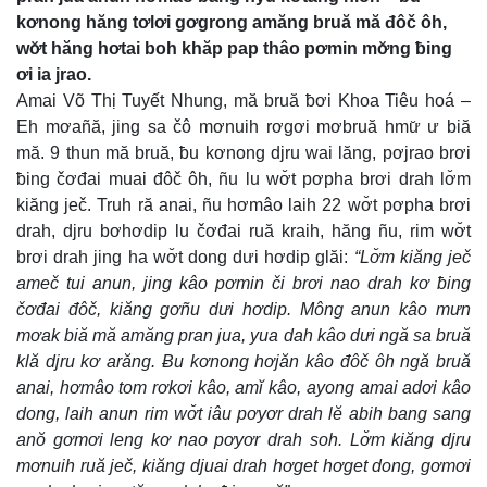
kơnong hăng tơlơi gơgrong amăng bruă mă đôč ôh,
wơ̆t hăng hơtai boh khăp pap thâo pơmin mơ̆ng ƀing
ơi ia jrao.
Amai Võ Thị Tuyết Nhung, mă bruă ƀơi Khoa Tiêu hoá –
Eh mơañă, jing sa čô mơnuih rơgơi mơbruă hmư̆ ư biă
mă. 9 thun mă bruă, ƀu kơnong djru wai lăng, pơjrao brơi
ƀing čơđai muai đôč ôh, ñu lu wơ̆t pơpha brơi drah lơ̆m
kiăng ječ. Truh ră anai, ñu hơmâo laih 22 wơ̆t pơpha brơi
drah, djru bơhơdip lu čơđai ruă kraih, hăng ñu, rim wơ̆t
brơi drah jing ha wơ̆t dong dưi hơdip glăi:
“Lơ̆m kiăng ječ
ameč tui anun, jing kâo pơmin či brơi nao drah kơ ƀing
čơđai đôč, kiăng gơñu dưi hơdip. Mông anun kâo mưn
mơak biă mă amăng pran jua, yua dah kâo dưi ngă sa bruă
klă djru kơ arăng. Ƀu kơnong hơjăn kâo đôč ôh ngă bruă
anai, hơmâo tom rơkơi kâo, amĭ kâo, ayong amai adơi kâo
dong, laih anun rim wơ̆t iâu pơyơr drah lĕ abih bang sang
anŏ gơmơi leng kơ nao pơyơr drah soh. Lơ̆m kiăng djru
mơnuih ruă ječ, kiăng djuai drah hơget hơget dong, gơmơi