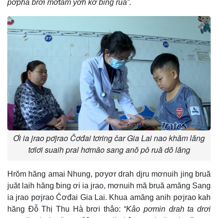
pơpha brơi mơtăm yơh kơ ƀing ruă”.
Ơi ia jrao pơjrao Čơđai tơring čar Gia Lai nao khăm lăng
tơlơi suaih pral hơmâo sang anŏ pô ruă dŏ lăng
Hrŏm hăng amai Nhung, pơyơr drah djru mơnuih jing bruă
juăt laih hăng ƀing ơi ia jrao, mơnuih mă bruă amăng Sang
ia jrao pơjrao Čơđai Gia Lai. Khua amăng anih pơjrao kah
hăng Đỗ Thị Thu Hà brơi thâo:
“Kâo pơmin drah ta drơi