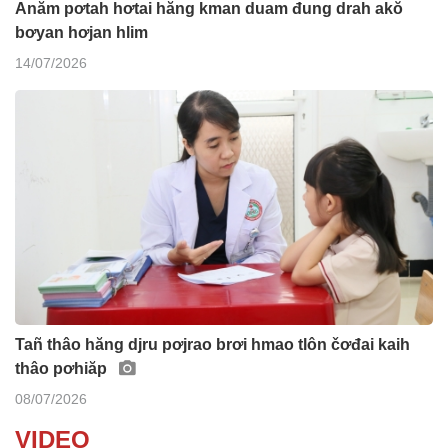
Anăm pơtah hơtai hăng kman duam đung drah akŏ
bơyan hơjan hlim
14/07/2026
Tañ thâo hăng djru pơjrao brơi hmao tlôn čơđai kaih
thâo pơhiăp
08/07/2026
VIDEO