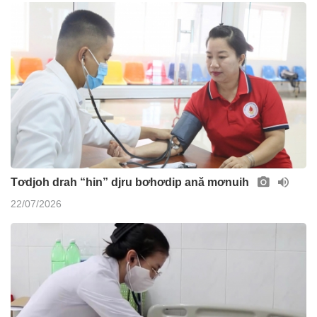
Tơdjoh drah “hin” djru bơhơdip ană mơnuih
22/07/2026