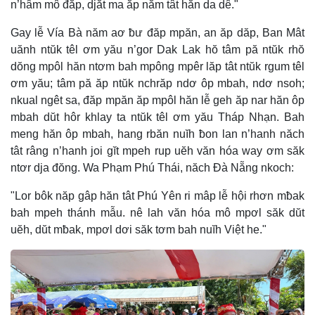
n’hâm mô đăp, djăt ma ăp năm tât hăn da dê."
Gay lễ Vía Bà năm aơ ƀư đăp mpăn, an ăp dăp, Ban Mât
uănh ntŭk têl ơm yău n’gor Dak Lak hŏ tâm pă ntŭk rhŏ
dŏng mpôl hăn ntơm bah mpông mpêr lăp tât ntŭk rgum têl
ơm yău; tâm pă ăp ntŭk nchrăp ndơ ôp mbah, ndơ nsoh;
nkual ngêt sa, đăp mpăn ăp mpôl hăn lễ geh ăp nar hăn ôp
mbah dŭt hôr khlay ta ntŭk têl ơm yău Tháp Nhạn. Bah
meng hăn ôp mbah, hang rbăn nuĭh ƀon lan n’hanh năch
tât râng n’hanh joi gĭt mpeh rup uĕh văn hóa way ơm săk
ntơr dja đŏng. Wa Phạm Phú Thái, năch Đà Nẵng nkoch:
"Lor bôk năp gâp hăn tât Phú Yên ri mâp lễ hội rhơn mƀak
bah mpeh thánh mẫu. nê lah văn hóa mô mpơl săk dŭt
uĕh, dŭt mƀak, mpơl dơi săk tơm bah nuĭh Việt he."