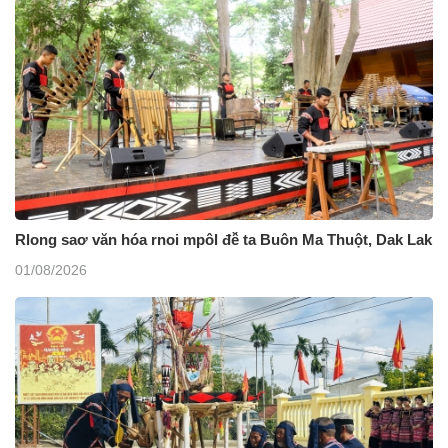
Rlong saơ văn hóa rnoi mpôl đê̆ ta Buôn Ma Thuột, Dak Lak
01/08/2026