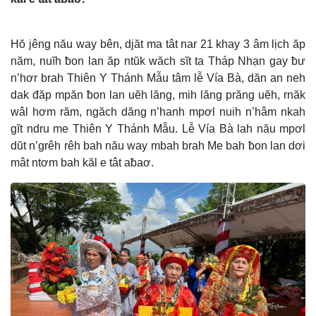
Hŏ jêng nău way bên, djăt ma tât nar 21 khay 3 âm lịch ăp
năm, nuĭh ƀon lan ăp ntŭk wăch sĭt ta Tháp Nhạn gay ƀư
n’hơr brah Thiên Y Thánh Mẫu tâm lễ Vía Bà, dăn an neh
dak đăp mpăn ƀon lan uĕh lăng, mih lăng prăng uĕh, rnăk
wâl hơm răm, ngăch dăng n’hanh mpơl nuih n’hâm nkah
gĭt ndru me Thiên Y Thánh Mẫu. Lễ Vía Bà lah nău mpơl
dŭt n’grêh rêh bah nău way mbah brah Me bah ƀon lan dơi
mât ntơm bah kăl e tât aƀaơ.