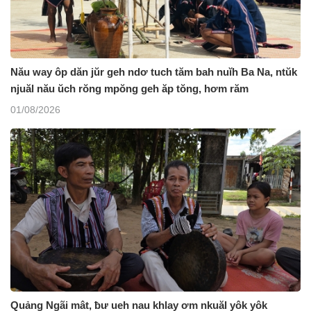
Nău way ôp dăn jŭr geh ndơ tuch tăm bah nuĭh Ba Na, ntŭk
njuăl nău ŭch rŏng mpŏng geh ăp tŏng, hơm răm
01/08/2026
Quảng Ngãi mât, ƀư ueh nau khlay ơm nkuăl yôk yôk