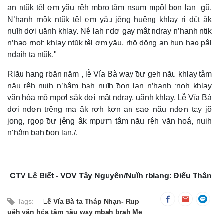
an ntŭk têl ơm yău rêh mbro tâm nsum mpôl ƀon lan gŭ.
N’hanh rnôk ntŭk têl ơm yău jêng huêng khlay ri dŭt âk
nuĭh dơi uănh khlay. Nê lah ndơ gay mât ndray n’hanh ntik
n’hao rnoh khlay ntŭk têl ơm yău, rhŏ dŏng an hun hao pâl
nđaih ta ntŭk."
Rlău hang rbăn năm , lễ Vía Bà way ƀư geh nău khlay tâm
nău rêh nuih n’hâm bah nuĭh ƀon lan n’hanh rnoh khlay
văn hóa mô mpơl săk dơi mât ndray, uănh khlay. Lễ Vía Bà
dơi nđơn trêng ma âk rơh kơn an saơ nău nđơn tay jŏ
jong, rgop ƀư jêng âk mpưm tâm nău rêh văn hoá, nuih
n’hâm bah ƀon lan./.
CTV Lê Biết - VOV Tây Nguyên/Nuĭh rblang: Điểu Thân
Tags:
Lễ Vía Bà ta Tháp Nhạn- Rup
uĕh văn hóa tâm nău way mbah brah Me