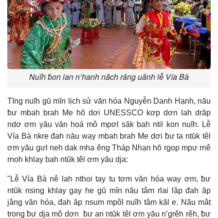
Nuĭh ƀon lan n’hanh năch râng uănh lễ Vía Bà
Tĭng nuĭh gŭ mĭn lịch sử văn hóa Nguyễn Danh Hạnh, nău
ƀư mbah brah Me hŏ dơi UNESSCO kơp dơn lah drăp
ndơ ơm yău văn hoá mô mpơl săk bah ntil kon nuĭh. Lễ
Vía Bà nkre đah nău way mbah brah Me dơi ƀư ta ntŭk têl
ơm yău gưl neh dak mha êng Tháp Nhạn hŏ rgop mpư rnê
rnoh khlay bah ntŭk têl ơm yău dja:
"Lễ Vía Bà nê lah nthoi tay tu tơm văn hóa way ơm, ƀư
ntŭk nsing khlay gay he gŭ mĭn nău tâm rlai lăp đah ăp
jâng văn hóa, đah ăp nsum mpôl nuĭh tâm kăl e. Nău mât
trong ƀư dja mô dơn ƀư an ntŭk têl ơm yău n’grêh rêh, ƀư