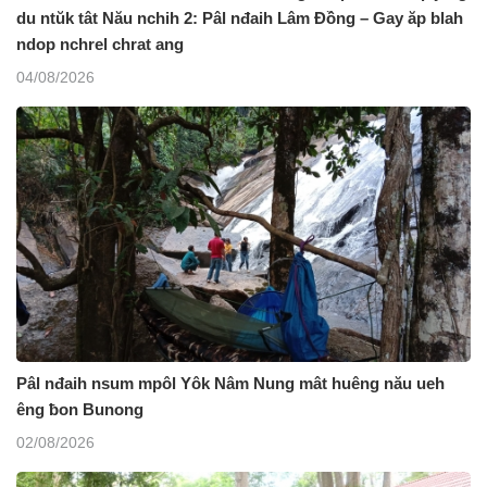
du ntŭk tât Nău nchih 2: Pâl nđaih Lâm Đồng – Gay ăp blah
ndop nchrel chrat ang
04/08/2026
Pâl nđaih nsum mpôl Yôk Nâm Nung mât huêng nău ueh
êng ƀon Bunong
02/08/2026