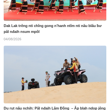
Dak Lak trêng nti chĭng gong n’hanh ntĭm nti nău blău ƀư
pâl nđaih nsum mpôl
04/08/2026
Du rut nău nchih: Pâl nđaih Lâm Đồng – Ăp blah ndop jêng