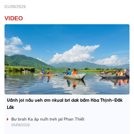
01/08/2026
VIDEO
Uănh joi nău ueh ơm nkual bri dak băm Hòa Thịnh-Đăk
Lăk
Ƀư brah Ka ăp nuĭh treh jal Phan Thiết
05/08/2026