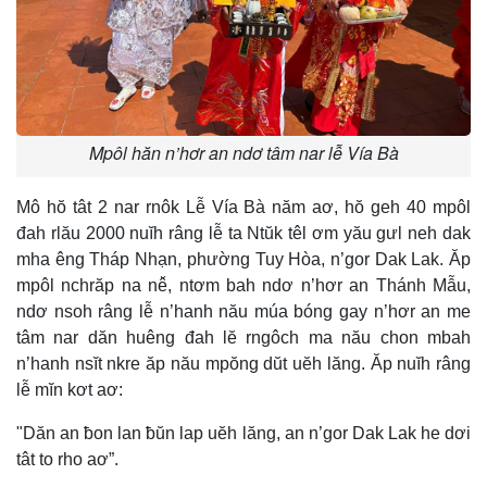
Mpôl hăn n’hơr an ndơ tâm nar lễ Vía Bà
Mô hŏ tât 2 nar rnôk Lễ Vía Bà năm aơ, hŏ geh 40 mpôl
đah rlău 2000 nuĭh râng lễ ta Ntŭk têl ơm yău gưl neh dak
mha êng Tháp Nhạn, phường Tuy Hòa, n’gor Dak Lak. Ăp
mpôl nchrăp na nê̆, ntơm bah ndơ n’hơr an Thánh Mẫu,
ndơ nsoh râng lễ n’hanh nău múa bóng gay n’hơr an me
tâm nar dăn huêng đah lĕ rngôch ma nău chon mbah
n’hanh nsĭt nkre ăp nău mpŏng dŭt uĕh lăng. Ăp nuĭh râng
lễ mĭn kơt aơ:
"Dăn an ƀon lan ƀŭn lap uĕh lăng, an n’gor Dak Lak he dơi
tât to rho aơ”.