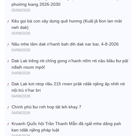
phường lvang 2026-2030
05/08/2026
Kêu gọi bà con xây dựng quê hương (Kuăl jă ƀon lan mât
neh dak)
05/08/2026
Nău mhe tâm dak n'hanh bah dih dak nar bar, 4-8-2026
04/08/2026
Dak Lak trêng nti chĭng gong n’hanh ntĭm nti nău blău ƀư pâl
nđaih nsum mpôl
04/08/2026
Dak Lak kơi ntop rlău 215 rmen prăk rdâk njêng ăp nhih nti
nội trú n’har bri
04/08/2026
Chính phủ ƀư rơh hop tât leh khay 7
04/08/2026
Kruanh Quốc hội Trần Thanh Mẫn đă rgâl mhe dăng pah
kan rdâk njêng pháp luật
04/08/2026