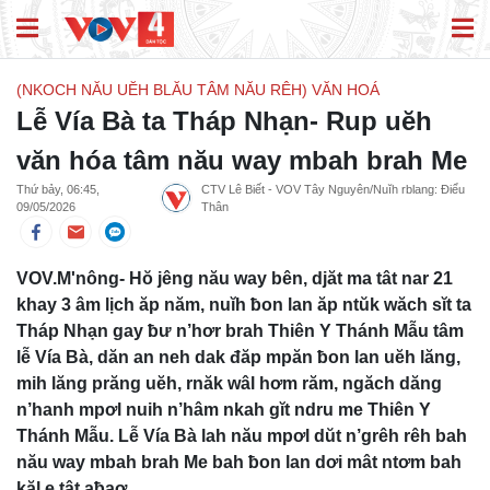
(NKOCH NĂU UĔH BLĂU TÂM NĂU RÊH) VĂN HOÁ
Lễ Vía Bà ta Tháp Nhạn- Rup uĕh
văn hóa tâm nău way mbah brah Me
Thứ bảy, 06:45,
CTV Lê Biết - VOV Tây Nguyên/Nuĭh rblang: Điểu
09/05/2026
Thân
VOV.M'nông- Hŏ jêng nău way bên, djăt ma tât nar 21
khay 3 âm lịch ăp năm, nuĭh ƀon lan ăp ntŭk wăch sĭt ta
Tháp Nhạn gay ƀư n’hơr brah Thiên Y Thánh Mẫu tâm
lễ Vía Bà, dăn an neh dak đăp mpăn ƀon lan uĕh lăng,
mih lăng prăng uĕh, rnăk wâl hơm răm, ngăch dăng
n’hanh mpơl nuih n’hâm nkah gĭt ndru me Thiên Y
Thánh Mẫu. Lễ Vía Bà lah nău mpơl dŭt n’grêh rêh bah
nău way mbah brah Me bah ƀon lan dơi mât ntơm bah
kăl e tât aƀaơ.