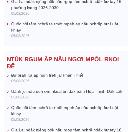
Gia Lai ndâk njêng bôk nău rgop tâm nchră ndâk ƀư tay 16
phường lvang 2026-2030
05/08/2026
Quốc hội tâm nchră ta rmôt mpeh ăp nău nchrăp ƀư Luật
khlay
05/08/2026
NTŬK RGUM ĂP NĂU NGƠI MPÔL RNOI
ĐÊ̆
Ƀư brah Ka ăp nuĭh treh jal Phan Thiết
05/08/2026
Uănh joi nău ueh ơm nkual bri dak băm Hòa Thịnh-Đăk Lăk
05/08/2026
Quốc hội tâm nchră ta rmôt mpeh ăp nău nchrăp ƀư Luật
khlay
05/08/2026
Gia Lai ndâk njêng bôk nău rgop tâm nchră ndâk ƀư tay 16