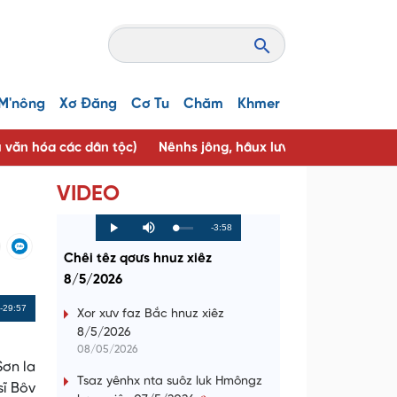
M'nông
Xơ Đăng
Cơ Tu
Chăm
Khmer
u văn hóa các dân tộc)
Nênhs jông, hâux lưv jông ( Người tốt, 
VIDEO
R
-3:58
L
P
P
M
o
r
l
u
a
o
a
t
e
Chêi têz qơưs hnuz xiêz
d
g
y
e
e
r
d
e
8/5/2026
m
:
s
0
s
%
:
a
Remaining
-29:57
0
Xor xưv faz Bắc hnuz xiêz
%
8/5/2026
i
Time
08/05/2026
n
Sơn la
Tsaz yênhx nta suôz luk Hmôngz
sĩ Bôv
i