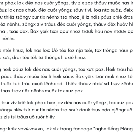
hr phax lok đêx nas cuôr yôngz, tiv zix zos thâuv muôx nas l
âuz lok nas chuô, đêx cuôr yôngz sâuv tivi, loa nta suôz, đeix
ơư thiêz tsôngv cưr tix nênhx tsa nhoz jê iz ndis pâuz chiê đro
 riêz nênhs, zôngx ziv trâus đêx cuôr yôngz, thâuv đêx huôv hl
 ha , tsas đêx. Bax yêik txar qơư nhoz trơưk hâu nov ntơưv q
x nênhs.
têr hnuz, lok nas lox: Uô têx foz nja tsêr, tox trôngz hâur p
 xưz, đror têx têk tsi thôngx li cxiê hnuz.
 heik pâuz lok đêx nas cuôr yôngz, tox xưz poz. Heik trâu h
 pâuz thâuv muôx têx li heik sâuv. Bax yêik txar muk nhoz t
 truôx tuk trâu cxuô lênhx sđ. Thiêz thâuv ntơư sđ tsuv zên
r thax tsav riêz nênhs muôx tox xưz poz.
sưr ziv kriê lok phax txar jav đêx nas cuôr yôngz, tox xưz po
ôngv niêv txir cưr tix nênhx tsa sơưr đơưk tsuv ndo njôngr uô
 zis tsi trâus uô ruôr hiêv.
ngr krêz vov4.vov.vn, lok sik trang fanpage “nghe tiếng Môn