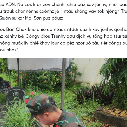
âu ADN. No zos kror zov chênhr chiê paz xav jênhv, nriêr pâ
âu trơưk chor nênhs cxênhz jê li ntâu shông vav tok njôngr. Tr
Quân sự xar Mai Sơn puz pâuz:
s Ban Chox kriê chiê uô ntâuz ntơưr cux li xav jênhv, qênh
hz xênhv bê. Côngv đros Tsênhv qơư dịch vụ tổng hợp tsưr ts
 mông muôx liv chiê khov lơưr co pêz nzor uô tâu tiêr côngz x
 qơư nhoz”.