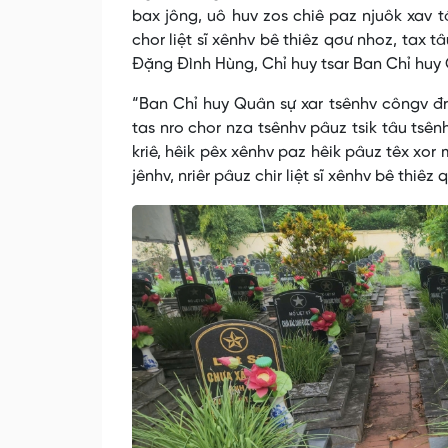
bax jông, uô huv zos chiê paz njuôk xav t
chor liệt sĩ xênhv bê thiêz qơư nhoz, tax t
Đặng Đình Hùng, Chỉ huy tsar Ban Chỉ huy 
“Ban Chỉ huy Quân sự xar tsênhv côngv đro
tas nro chor nza tsênhv pâuz tsik tâu tsên
kriê, hêik pêx xênhv paz hêik pâuz têx xor
jênhv, nriêr pâuz chir liệt sĩ xênhv bê thiêz