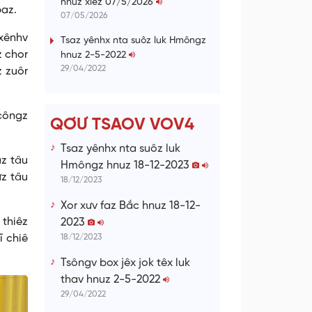
hnuz xiêz 07/5/2026
paz.
n
07/05/2026
g
 xênhv
Tsaz yênhx nta suôz luk Hmôngz
z chor
hnuz 2-5-2022
T
29/04/2022
z zuôr
i
m
 côngz
e
QƠƯ TSAOV VOV4
Tsaz yênhx nta suôz luk
az tâu
Hmôngz hnuz 18-12-2023
ưz tâu
18/12/2023
Xor xưv faz Bắc hnuz 18-12-
 thiêz
2023
ĩ chiê
18/12/2023
Tsôngv box jêx jok têx luk
thav hnuz 2-5-2022
29/04/2022