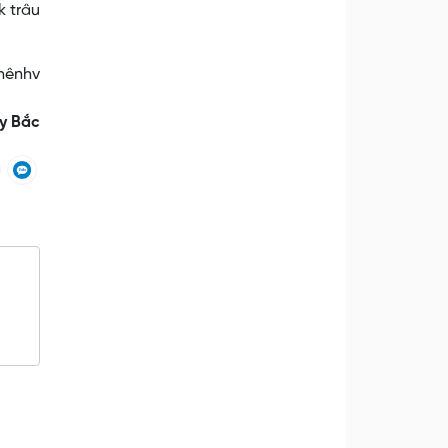
k trâu
nhênhv
y Bắc