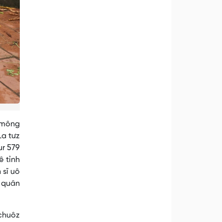
r mông
La tưz
ur 579
ê tỉnh
 sĩ uô
y quân
 chuôz