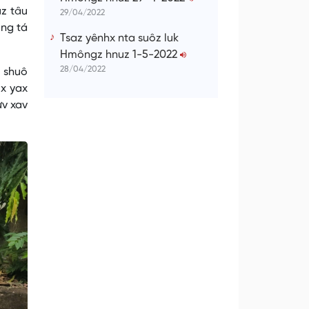
uz tâu
29/04/2022
ung tá
Tsaz yênhx nta suôz luk
Hmôngz hnuz 1-5-2022
28/04/2022
z shuô
ix yax
ưv xav