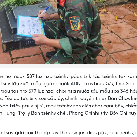
iv no muôx 587 luz nza tsênhv pâuz tsik tâu tsênhz têx xo
tsuv tâu zuôr mẫu njuôk shuôk ADN. Txos hnuz 5/7, tỉnh Sơn 
 trâu tas nro 579 luz nza, chor nza muôz tâu mẫu zos 346 hâ
. Têx co tưz tsik zos cấp ủy, chinhr quyền thiêz Ban Chox kri
 “Ndo txiêx pâux njis”, mak tsênhv zos ciês chor canr bôv, chiến
 Văn Hưng, Trợ lý Ban tsênhv chêi, Phòng Chinhr triv, Bôv Chỉ hu
 tsav qơư cux thôngx ziv thiêz sir jos đros paz, bax nênhs,