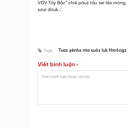
VOV Tây Bắc” chiê pâuz tâu sei têx mông, x
sơưr đơưk./.
Tsaz yênhx nta suôz luk Hmôngz
Tags:
Viết bình luận