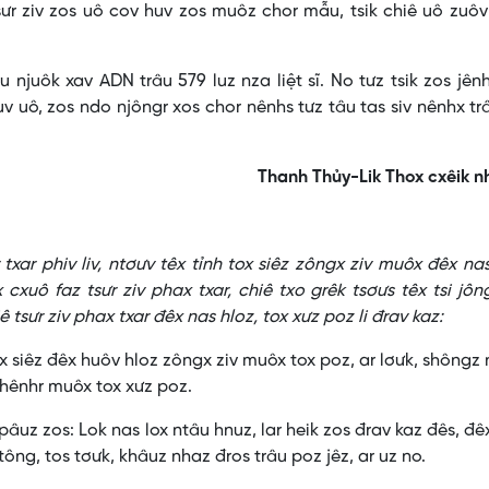
sưr ziv zos uô cov huv zos muôz chor mẫu, tsik chiê uô zuô
 njuôk xav ADN trâu 579 luz nza liệt sĩ. No tưz tsik zos jên
suv uô, zos ndo njôngr xos chor nênhs tưz tâu tas siv nênhx tr
Thanh Thủy-Lik Thox cxêik 
 phiv liv, ntơưv têx tỉnh tox siêz zôngx ziv muôx đêx na
cxuô faz tsưr ziv phax txar, chiê txo grêk tsơưs têx tsi jông
ê tsưr ziv phax txar đêx nas hloz, tox xưz poz li đrav kaz:
ox siêz đêx huôv hloz zôngx ziv muôx tox poz, ar lơưk, shôngz
 khênhr muôx tox xưz poz.
âuz zos: Lok nas lox ntâu hnuz, lar heik zos đrav kaz đês, đê
tông, tos tơưk, khâuz nhaz đros trâu poz jêz, ar uz no.