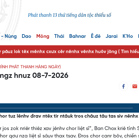
 - Nùng
Dao
Mông
Thái
Bahnar
Ê đê
Jarai
K'Ho
r pâuz lok têx mênhx cxưx cêr nênhx vênhx huôv jông ( Tìm hiể
RÌNH PHÁT THANH HÀNG NGÀY)
ôngz hnuz 08-7-2026
or tuz lênhv đrav ntêx tir ntâuk tros châuz tâu tas siv nênhx
 zok nriêr thiêz xav jênhv chor liệt sĩ”, Ban Chox kriê tỉnh 
or qơư nza liệt sĩ sâuv thax tsav. Đros chor canr bôv, chiến 