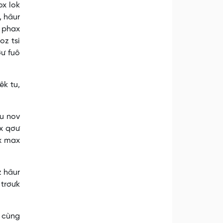
ox lok
, hâur
s phax
oz tsi
ơư fuô
êk tu,
âu nov
êx qơư
hx max
z hâur
 trơưk
g cùng