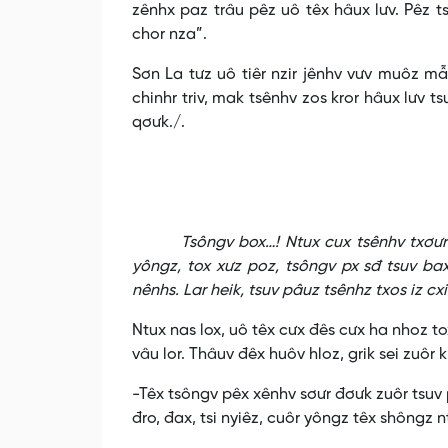
zênhx paz trâu pêz uô têx hâux lưv. Pêz t
chor nza”.
Sơn La tưz uô tiêr nzir jênhv vưv muôz mẫu
chinhr triv, mak tsênhv zos kror hâux lưv t
qơưk./.
Tsôngv box…! Ntux cux tsênhv txơưr txar
yôngz, tox xưz poz, tsôngv px sđ tsuv bax 
nênhs. Lar heik, tsuv pâuz tsênhz txos iz cxi
Ntux nas lox, uô têx cưx đês cưx ha nhoz t
vâu lor. Thâuv đêx huôv hloz, grik sei zuôr
-Têx tsôngv pêx xênhv sơưr đơưk zuôr tsuv p
đro, đax, tsi nyiêz, cuôr yôngz têx shôngz n