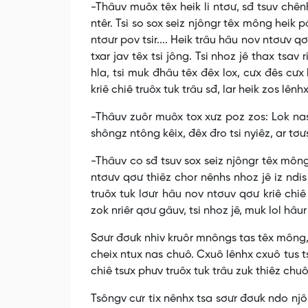
-Thâuv muôx têx heik li ntơư, sđ tsuv chên
ntêr. Tsi so sox seiz njôngr têx mông heik p
ntơưr pov tsir.... Heik trâu hâu nov ntơưv q
txar jav têx tsi jông. Tsi nhoz jê thax tsav
hla, tsi muk đhâu têx đêx lox, cưx đês cưx
kriê chiê truôx tuk trâu sđ, lar heik zos lênh
-Thâuv zuôr muôx tox xưz poz zos: Lok nas n
shôngz ntông kêix, đêx đro tsi nyiêz, ar tơưs
-Thâuv co sđ tsuv sox seiz njôngr têx mông
ntơưv qơư thiêz chor nênhs nhoz jê iz ndis
truôx tuk lơưr hâu nov ntơuv qơư kriê chiê
zok nriêr qơư gâuv, tsi nhoz jê, muk lol hâu
Sơưr đơưk nhiv kruôr mnôngs tas têx mông, t
cheix ntux nas chuô. Cxuô lênhx cxuô tus ts
chiê tsưx phưv truôx tuk trâu zuk thiêz chuôz
Tsôngv cưr tix nênhx tsa sơưr đơưk ndo njô