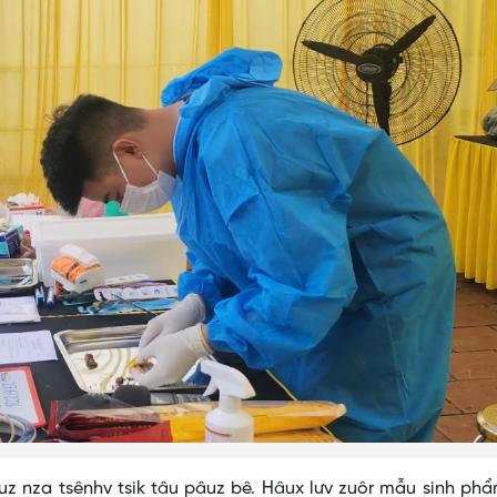
luz nza tsênhv tsik tâu pâuz bê. Hâux lưv zuôr mẫu sinh ph