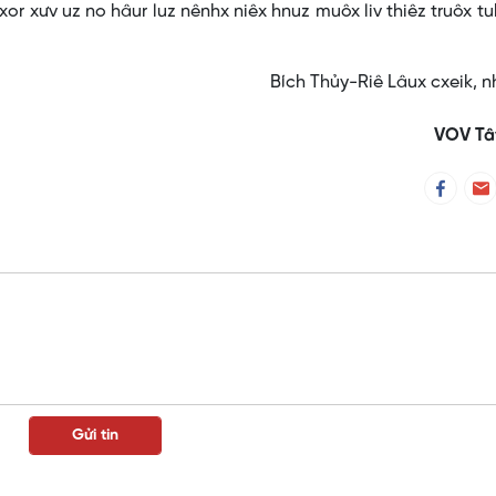
or xưv uz no hâur luz nênhx niêx hnuz muôx liv thiêz truôx tu
Bích Thủy-Riê Lâux cxeik, 
VOV Tâ