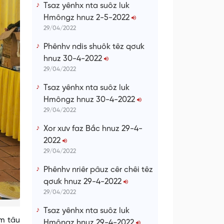
Tsaz yênhx nta suôz luk
Hmôngz hnuz 2-5-2022
29/04/2022
Phênhv ndis shuôk têz qơưk
hnuz 30-4-2022
29/04/2022
Tsaz yênhx nta suôz luk
Hmôngz hnuz 30-4-2022
29/04/2022
Xor xưv faz Bắc hnuz 29-4-
2022
29/04/2022
Phênhv nriêr pâuz cêr chêi têz
qơưk hnuz 29-4-2022
29/04/2022
Tsaz yênhx nta suôz luk
ẩm tâu
Hmôngz hnuz 29-4-2022