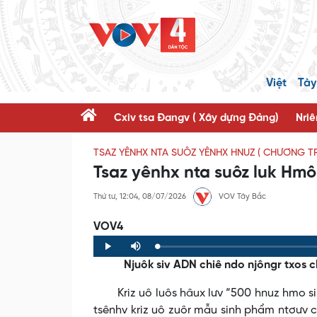
Việt
Tày
Cxiv tsa Đangv ( Xây dựng Đảng)
Nriê
TSAZ YÊNHX NTA SUÔZ YÊNHX HNUZ ( CHƯƠNG T
Tsaz yênhx nta suôz luk Hm
Thứ tư, 12:04, 08/07/2026
VOV Tây Bắc
VOV4
Loaded
:
Progress
:
Play
Mute
0%
0%
Njuôk siv ADN chiê ndo njôngr txos ch
Kriz uô luôs hâux lưv “500 hnuz hmo sir jos
tsênhv kriz uô zuôr mẫu sinh phẩm ntơưv ch