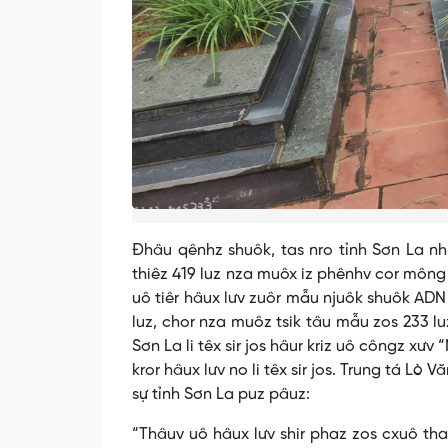
Đhâu qênhz shuôk, tas nro tỉnh Sơn La nh
thiêz 419 luz nza muôx iz phênhv cor mông 
uô tiêr hâux lưv zuôr mẫu njuôk shuôk ADN
luz, chor nza muôz tsik tâu mẫu zos 233 luz
Sơn La li têx sir jos hâur kriz uô côngz xưv
kror hâux lưv no li têx sir jos. Trung tá Lò
sự tỉnh Sơn La puz pâuz:
“Thâuv uô hâux lưv shir phaz zos cxuô thax