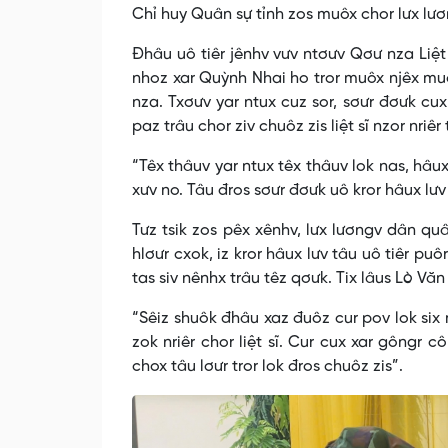
Chỉ huy Quân sự tỉnh zos muôx chor lưx lươ
Đhâu uô tiêr jênhv vưv ntơưv Qơư nza Liệt
nhoz xar Quỳnh Nhai ho tror muôx njêx muôs
nza. Txơưv yar ntux cuz sor, sơưr đơưk cux 
paz trâu chor ziv chuôz zis liệt sĩ nzor nriê
“Têx thâuv yar ntux têx thâuv lok nas, hâux 
xưv no. Tâu đros sơưr đơưk uô kror hâux lưv
Tưz tsik zos pêx xênhv, lưx lươngv dân quâ
hlơưr cxok, iz kror hâux lưv tâu uô tiêr pu
tas siv nênhx trâu têz qơưk. Tix lâus Lò Vă
“Sêiz shuôk đhâu xaz đuôz cur pov lok six n
zok nriêr chor liệt sĩ. Cur cux xar gôngr cô
chox tâu lơưr tror lok đros chuôz zis”.