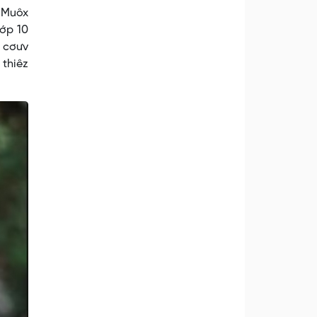
. Muôx
lớp 10
z cơưv
 thiêz