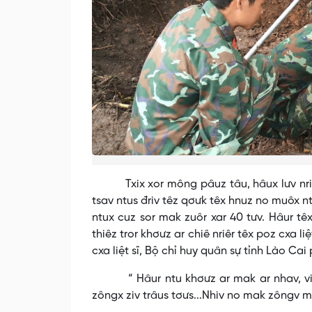
Txix xor mông pâuz tâu, hâux lưv nriêr zo
tsav ntus đriv têz qơưk têx hnuz no muôx ntâu
ntux cuz sor mak zuôr xar 40 tưv. Hâur têx
thiêz tror khơưz ar chiê nriêr têx poz cxa l
cxa liệt sĩ, Bộ chỉ huy quân sự tỉnh Lào Cai
“ Hâur ntu khơưz ar mak ar nhav, viv li
zôngx ziv trâus tơưs...Nhiv no mak zôngv me