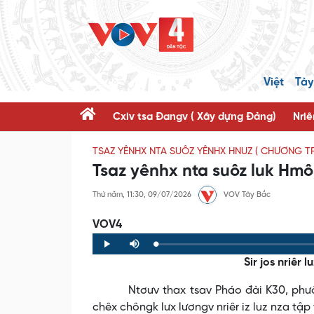
Việt
Tày
Cxiv tsa Đangv ( Xây dựng Đảng)
Nriê
TSAZ YÊNHX NTA SUÔZ YÊNHX HNUZ ( CHƯƠNG T
Tsaz yênhx nta suôz luk Hm
Thứ năm, 11:30, 09/07/2026
VOV Tây Bắc
VOV4
Loaded
:
Progress
:
Play
Mute
0%
0%
Sir jos nriêr
Ntơưv thax tsav Pháo đài K30, phường Là
chêx chôngk lưx lươngv nriêr iz luz nza tập t