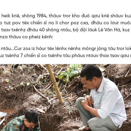
 kriê, shông 1984, thâuv tror kho đuô qơư kriê shâuv kuz
o tưz pov têx chiến sĩ no li chor poz cxa, đhâu co lơưr muô
ư tsav txênhz đhâu 40 shông ntâu, bộ đội lâuk Lê Văn Hà, kuz
 nza thâuv co pheiz kênh:
u...Cur zos iz hâur têx lênhx nênhs môngr jông tâu tror lok 
uz tsênhz 7 chiến sĩ co tsênhv tâu phâus ntơưv thax tsav qơư 