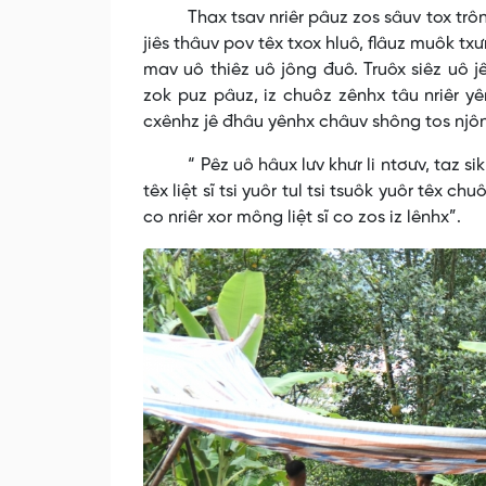
Thax tsav nriêr pâuz zos sâuv tox trôngz a
jiês thâuv pov têx txox hluô, flâuz muôk txư
mav uô thiêz uô jông đuô. Truôx siêz uô j
zok puz pâuz, iz chuôz zênhx tâu nriêr yên
cxênhz jê đhâu yênhx châuv shông tos njôn
“ Pêz uô hâux lưv khưr li ntơưv, taz sik th
têx liệt sĩ tsi yuôr tul tsi tsuôk yuôr têx ch
co nriêr xor mông liệt sĩ co zos iz lênhx”.