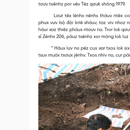
tơưv txênhz por vêv Têz qơưk shông 1979.
Lơưr têx lênhx nênhs thâuv ntêx co heik
phưx vưv bộ đội kriê shâuv, taz viv nhoz n
hâur xaz thiêz phâus ntơưv no. Tror lok qơ
sĩ Zênhx 206, pâuz tsênhz xor mông lok luz
“ Hâux lưv no pêz cux xar txos lok six ntâ
tsuv muôx txơưx jênhv. Txos nhiv no, cur pâ