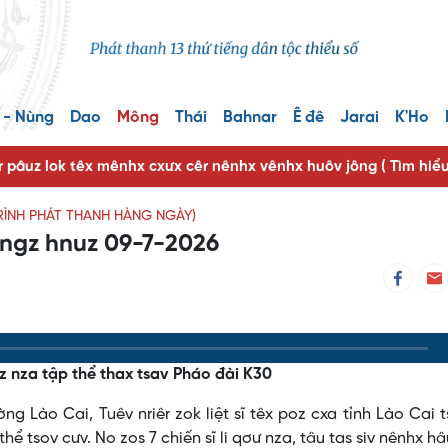
 - Nùng
Dao
Mông
Thái
Bahnar
Ê đê
Jarai
K'Ho
r pâuz lok têx mênhx cxưx cêr nênhx vênhx huôv jông ( Tìm hiể
RÌNH PHÁT THANH HÀNG NGÀY)
ôngz hnuz 09-7-2026
 luz nza tập thể thax tsav Pháo đài K30
o Cai, Tuêv nriêr zok liệt sĩ têx poz cxa tỉnh Lào Cai t
hể tsov cưv. No zos 7 chiến sĩ li qơư nza, tâu tas siv nênhx hâu