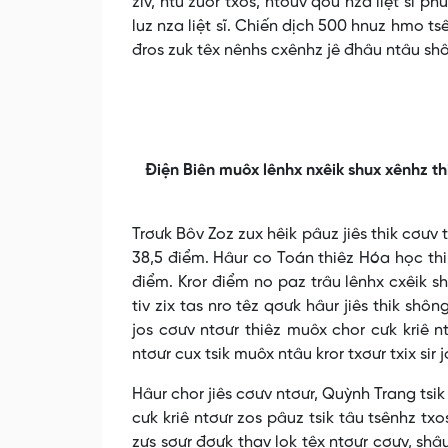
ziv, ntu zuôr txos, ntơưv qơư nza liệt sĩ p
luz nza liệt sĩ. Chiến dịch 500 hnuz hmo tsên
đros zuk têx nênhs cxênhz jê đhâu ntâu shô
Điện Biên muôx lênhx nxêik shux xênhz thi
Trơưk Bôv Zoz zux hêik pâuz jiês thik cơưv
38,5 điểm. Hâur co Toán thiêz Hóa học thik
điểm. Kror điểm no paz trâu lênhx cxêik sh
tiv zix tas nro têz qơưk hâur jiês thik shô
jos cơưv ntơưr thiêz muôx chor cưk kriê nt
ntơưr cux tsik muôx ntâu kror txơưr txix sir
Hâur chor jiês cơưv ntơưr, Quỳnh Trang tsik 
cưk kriê ntơưr zos pâuz tsik tâu tsênhz txo
zưs sơưr đơưk thav lok têx ntơưr cơưv, shâu