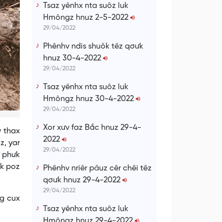
Tsaz yênhx nta suôz luk
Hmôngz hnuz 2-5-2022
29/04/2022
Phênhv ndis shuôk têz qơưk
hnuz 30-4-2022
29/04/2022
Tsaz yênhx nta suôz luk
Hmôngz hnuz 30-4-2022
29/04/2022
Xor xưv faz Bắc hnuz 29-4-
v thax
2022
z, yar
29/04/2022
u phưk
ok poz
Phênhv nriêr pâuz cêr chêi têz
qơưk hnuz 29-4-2022
29/04/2022
g cux
Tsaz yênhx nta suôz luk
Hmôngz hnuz 29-4-2022