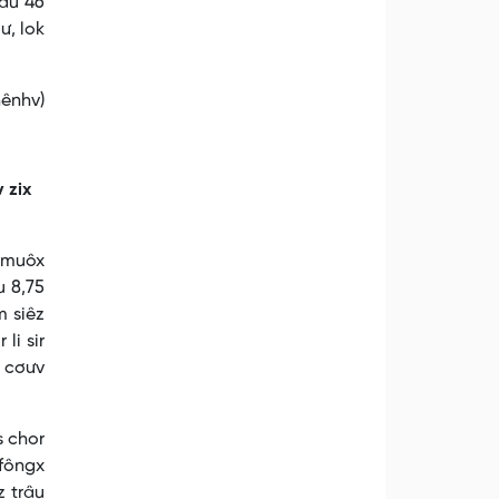
râu 46
ư, lok
hênhv)
 zix
u muôx
u 8,75
m siêz
li sir
v cơưv
s chor
xfôngx
z trâu