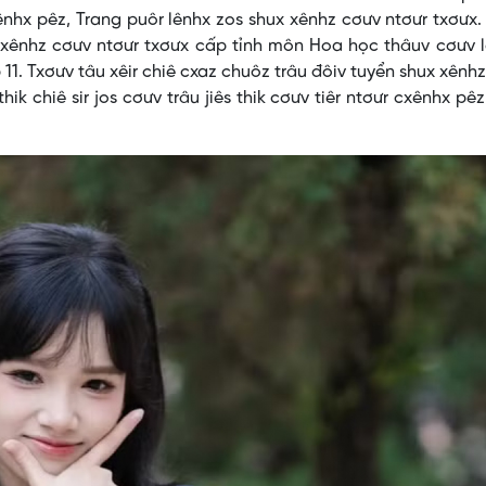
ênhx pêz, Trang puôr lênhx zos shux xênhz cơưv ntơưr txơưx
 shux xênhz cơưv ntơưr txơưx cấp tỉnh môn Hoa học thâuv cơưv 
p 11. Txơưv tâu xêir chiê cxaz chuôz trâu đôiv tuyển shux xênh
ik chiê sir jos cơưv trâu jiês thik cơưv tiêr ntơưr cxênhx pêz