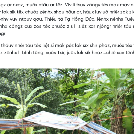
r nxaz, muôx ntâu ar têz. Viv li tsuv zôngv tês max mav nri
r lok sik têx chuôz zênhx shơư hâur ar, hâux lưv uô nriêr zok z
ênhv vưv ntơưv qơư, Thiếu tá Tạ Hồng Đức, lênhx nênhs Tuêv
hx côngz cux zos têx chuôz zis li siêz xar njôngr nriêr tâu
gr:
âuv nriêr tâu têx liệt sĩ mak pêz lok six shir phaz, muôx têx
uôz zênhx li bình tông, vuôv txir, juôs lok sik hnaz...chiê xav tên