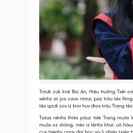
Trơưk cưk kriê Bùi An, Hiệu trưởng Tsêr
xênhz sir jos cơưv ntơưr, paz trâu têx fông
têz qơưk zos iz kror huv đros trâu Trang têx
Tsơưs nênhs thiêx pâuz tiêk Trang muôx lu
muôx oz shông, niêv iz lênhx khưr, uô hâux 
cux tsênhv cơưv đại học viv li nhiêx txiêx 