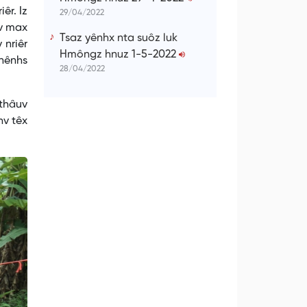
êr. Iz
29/04/2022
iv max
Tsaz yênhx nta suôz luk
 nriêr
Hmôngz hnuz 1-5-2022
 nênhs
28/04/2022
 thâuv
hv têx