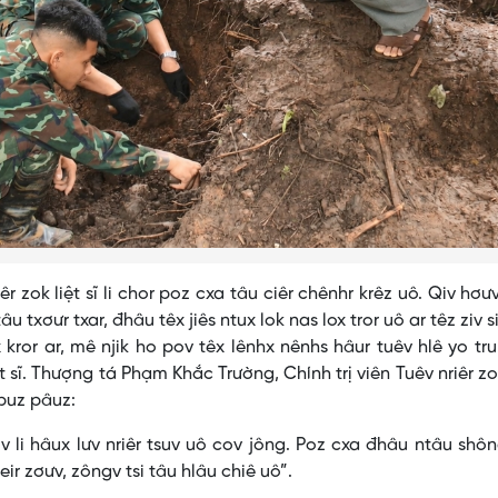
k liệt sĩ li chor poz cxa tâu ciêr chênhr krêz uô. Qiv hơư
 txơưr txar, đhâu têx jiês ntux lok nas lox tror uô ar têz ziv si
 kror ar, mê njik ho pov têx lênhx nênhs hâur tuêv hlê yo tr
iệt sĩ. Thượng tá Phạm Khắc Trường, Chính trị viên Tuêv nriêr z
 puz pâuz:
 hâux lưv nriêr tsuv uô cov jông. Poz cxa đhâu ntâu shôn
ir zơưv, zôngv tsi tâu hlâu chiê uô”.