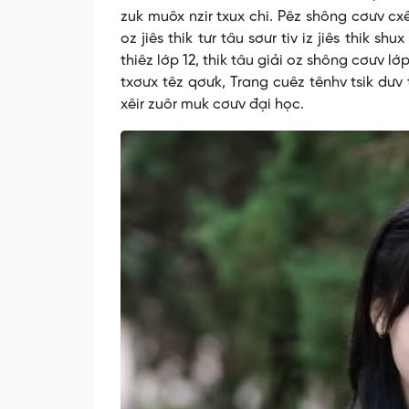
zuk muôx nzir txux chi. Pêz shông cơưv cx
oz jiês thik tưr tâu sơưr tiv iz jiês thik
thiêz lớp 12, thik tâu giải oz shông cơưv lớ
txơưx têz qơưk, Trang cuêz tênhv tsik dưv th
xêir zuôr muk cơưv đại học.