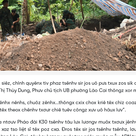
z, chính quyênx tiv phaz tsênhv sir jos uô pưs txux zos sik
 Thị Thùy Dung, Phưv chủ tịch UB phường Lào Cai thôngz xor 
 nênhs, chuôz zênhx...thôngx cxix chox kriê têx chiz coa
 têx theox chênhv txơưr chiê tuêv côngz xưv uô hâux lưv”.
ntơưv Pháo đài K30 tsênhv tâu lưx lươngv muôx txơưx jênh
xaz tso liệt sĩ têx poz cxa. Đros têx sir jos tsênhv tsênhz, lơư