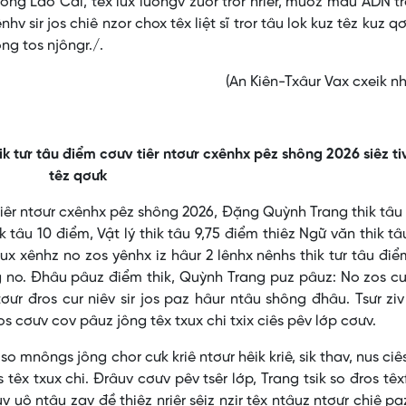
hường Lào Cai, têx lưx lươngv zuôr tror nriêr, muôz mẫu ADN t
hv sir jos chiê nzor chox têx liệt sĩ tror tâu lok kuz têz kuz qơ
ng tos njôngr./.
(An Kiên-Txâur Vax cxeik n
k tưr tâu điểm cơưv tiêr ntơưr cxênhx pêz shông 2026 siêz tiv
têz qơưk
 tiêr ntơưr cxênhx pêz shông 2026, Đặng Quỳnh Trang thik tâ
 tâu 10 điểm, Vật lý thik tâu 9,75 điểm thiêz Ngữ văn thik tâ
ux xênhz no zos yênhx iz hâur 2 lênhx nênhs thik tưr tâu điể
ng no. Đhâu pâuz điểm thik, Quỳnh Trang puz pâuz: No zos cur 
ơưr đros cur niêv sir jos paz hâur ntâu shông đhâu. Tsưr zi
 jos cơưv cov pâuz jông têx txux chi txix ciês pêv lớp cơưv.
so mnôngs jông chor cưk kriê ntơưr hêik kriê, sik thav, nus ciê
s têx txux chi. Đrâuv cơưv pêv tsêr lớp, Trang tsik so đros tê
v uô ntâu zav đề thiêz nriêr sêiz nzir têx ntâuz ntơưr chiê pa