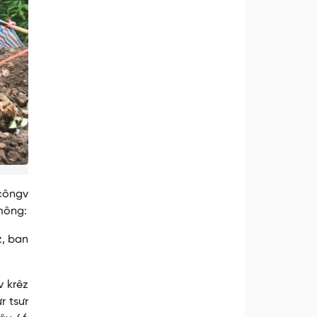
 côngv
mông:
z, ban
v krêz
r tsưr