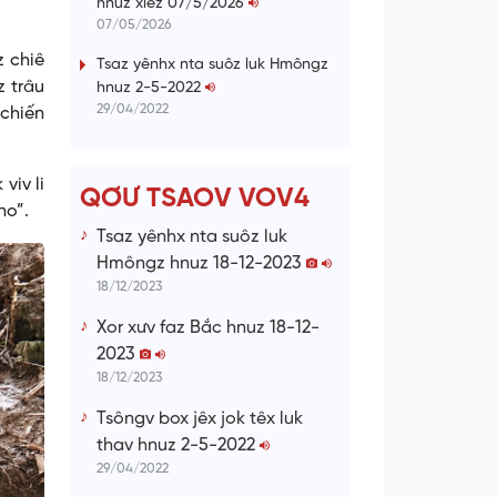
hnuz xiêz 07/5/2026
n
07/05/2026
g
 chiê
Tsaz yênhx nta suôz luk Hmôngz
z trâu
hnuz 2-5-2022
T
29/04/2022
 chiến
i
m
viv li
e
QƠƯ TSAOV VOV4
no”.
Tsaz yênhx nta suôz luk
Hmôngz hnuz 18-12-2023
18/12/2023
Xor xưv faz Bắc hnuz 18-12-
2023
18/12/2023
Tsôngv box jêx jok têx luk
thav hnuz 2-5-2022
29/04/2022