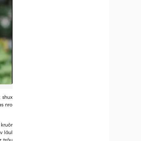
x shux
as nro
 kruôr
v lâul
z trâu