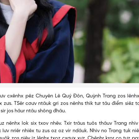
 cơưv cxênhx pêz Chuyên Lê Quý Đôn, Quỳnh Trang zos lênh
x zưs. TSêr cơưv ntâuk gri zos nênhs thik tưr tâu điểm siêz t
 sir jos hâur ntâu shông đhâu.
z nênhx lok six txov nhêv. Txir trâus tuôs thâuv Trang nhiv
lưv nriêr nhiêx tu zus oz oz vir ndâuk. Nhiv no Trang tuk niê
tsuôk zos niêv iz lênhx txoz cxơưx xưz. Chênhr kror co tưz pa