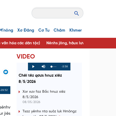
M'nông
Xơ Đăng
Cơ Tu
Chăm
Khmer
u văn hóa các dân tộc)
Nênhs jông, hâux lưv jông ( Người tốt, 
VIDEO
R
-3:58
L
P
P
M
o
r
l
u
a
o
a
t
e
Chêi têz qơưs hnuz xiêz
d
g
y
e
e
r
d
e
8/5/2026
m
:
s
0
s
%
:
a
Remaining
-29:52
0
Xor xưv faz Bắc hnuz xiêz
%
8/5/2026
i
Time
08/05/2026
n
sênhv
Tsaz yênhx nta suôz luk Hmôngz
r jiês
i