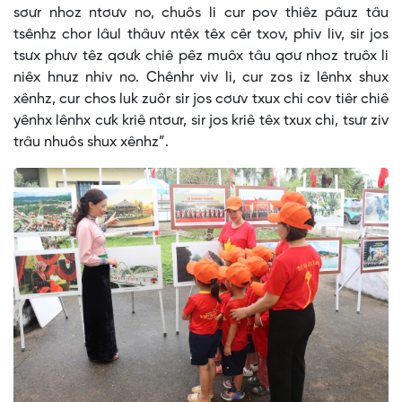
sơưr nhoz ntơưv no, chuôs li cur pov thiêz pâuz tâu
tsênhz chor lâul thâuv ntêx têx cêr txov, phiv liv, sir jos
tsưx phưv têz qơưk chiê pêz muôx tâu qơư nhoz truôx li
niêx hnuz nhiv no. Chênhr viv li, cur zos iz lênhx shux
xênhz, cur chos luk zuôr sir jos cơưv txux chi cov tiêr chiê
yênhx lênhx cưk kriê ntơưr, sir jos kriê têx txux chi, tsưr ziv
trâu nhuôs shux xênhz”.