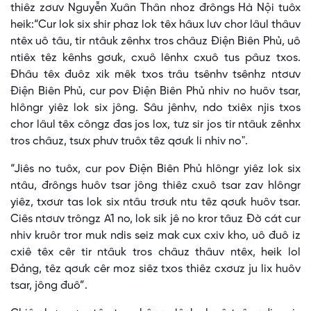
thiêz zơưv Nguyễn Xuân Thân nhoz đrôngs Hà Nội tuôx
heik:“Cur lok six shir phaz lok têx hâux lưv chor lâul thâuv
ntêx uô tâu, tir ntâuk zênhx tros châuz Điện Biên Phủ, uô
ntiêx têz kênhs gơưk, cxuô lênhx cxuô tus pâuz txos.
Đhâu têx đuôz xik mêk txos trâu tsênhv tsênhz ntơưv
Điện Biên Phủ, cur pov Điện Biên Phủ nhiv no huôv tsar,
hlôngr yiêz lok six jông. Sâu jênhv, ndo txiêx njis txos
chor lâul têx côngz đas jos lox, tưz sir jos tir ntâuk zênhx
tros châuz, tsưx phưv truôx têz qơưk li nhiv no".
“Jiês no tuôx, cur pov Điện Biên Phủ hlôngr yiêz lok six
ntâu, đrôngs huôv tsar jông thiêz cxuô tsar zav hlôngr
yiêz, txơưr tas lok six ntâu trơưk ntu têz qơưk huôv tsar.
Ciês ntơưv trôngz A1 no, lok sik jê no kror tâuz Đờ cát cur
nhiv kruôr tror muk ndis seiz mak cux cxiv kho, uô đuô iz
cxiê têx cêr tir ntâuk tros châuz thâuv ntêx, heik lol
Đảng, têz qơưk cêr moz siêz txos thiêz cxơưz ju lix huôv
tsar, jông đuô”.