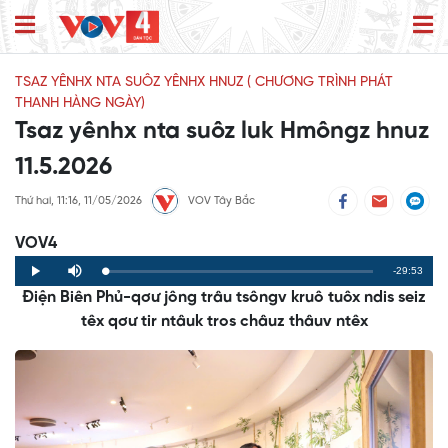
TSAZ YÊNHX NTA SUÔZ YÊNHX HNUZ ( CHƯƠNG TRÌNH PHÁT
THANH HÀNG NGÀY)
Tsaz yênhx nta suôz luk Hmôngz hnuz
11.5.2026
Thứ hai, 11:16, 11/05/2026
VOV Tây Bắc
VOV4
Remaining
-29:53
Loaded
:
Progress
:
Play
Mute
0%
0%
Điện Biên Phủ-qơư jông trâu tsôngv kruô tuôx ndis seiz
Time
têx qơư tir ntâuk tros châuz thâuv ntêx