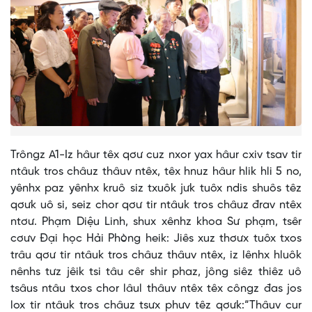
Trôngz A1-Iz hâur têx qơư cuz nxor yax hâur cxiv tsav tir
ntâuk tros châuz thâuv ntêx, têx hnuz hâur hlik hli 5 no,
yênhx paz yênhx kruô siz txuôk jưk tuôx ndis shuôs têz
qơưk uô si, seiz chor qơư tir ntâuk tros châuz đrav ntêx
ntơư. Phạm Diệu Linh, shux xênhz khoa Sư phạm, tsêr
cơưv Đại học Hải Phòng heik: Jiês xuz thơưx tuôx txos
trâu qơư tir ntâuk tros châuz thâuv ntêx, iz lênhx hluôk
nênhs tưz jêik tsi tâu cêr shir phaz, jông siêz thiêz uô
tsâus ntâu txos chor lâul thâuv ntêx têx côngz đas jos
lox tir ntâuk tros châuz tsưx phưv têz qơưk:“Thâuv cur