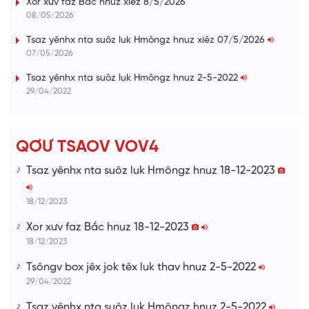
Xor xưv faz Bắc hnuz xiêz 8/5/2026
0
s
%
:
a
08/05/2026
0
%
i
Tsaz yênhx nta suôz luk Hmôngz hnuz xiêz 07/5/2026
07/05/2026
n
i
Tsaz yênhx nta suôz luk Hmôngz hnuz 2-5-2022
29/04/2022
n
g
T
QƠƯ TSAOV VOV4
i
Tsaz yênhx nta suôz luk Hmôngz hnuz 18-12-2023
m
e
18/12/2023
Xor xưv faz Bắc hnuz 18-12-2023
18/12/2023
Tsôngv box jêx jok têx luk thav hnuz 2-5-2022
29/04/2022
Tsaz yênhx nta suôz luk Hmôngz hnuz 2-5-2022