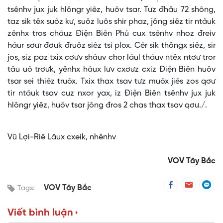
tsênhv jux juk hlôngr yiêz, huôv tsar. Tưz đhâu 72 shông,
taz sik têx suôz kư, suôz luôs shir phaz, jông siêz tir ntâuk
zênhx tros châuz Điện Biên Phủ cux tsênhv nhoz đreiv
hâur sơưr đơưk đruôz siêz tsi plox. Cêr sik thôngx siêz, sir
jos, siz paz txix cơưv shâuv chor lâul thâuv ntêx ntơư tror
tâu uô trơưk, yênhx hâux lưv cxơưz cxiz Điện Biên huôv
tsar sei thiêz truôx. Txix thax tsav tưz muôx jiês zos qơư
tir ntâuk tsav cuz nxor yax, iz Điện Biên tsênhv jux juk
hlôngr yiêz, huôv tsar jông đros 2 chas thax tsav qơư./.
Vũ Lợi-Riê Lâux cxeik, nhênhv
VOV Tây Bắc
VOV Tây Bắc
Tags:
Viết bình luận