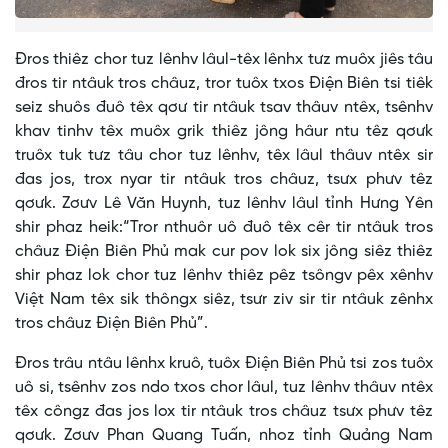
Đros thiêz chor tuz lênhv lâul-têx lênhx tưz muôx jiês tâu
đros tir ntâuk tros châuz, tror tuôx txos Điện Biên tsi tiêk
seiz shuôs đuô têx qơư tir ntâuk tsav thâuv ntêx, tsênhv
khav tinhv têx muôx grik thiêz jông hâur ntu têz qơưk
truôx tuk tưz tâu chor tuz lênhv, têx lâul thâuv ntêx sir
đas jos, trox nyar tir ntâuk tros châuz, tsưx phưv têz
qơưk. Zơưv Lê Văn Huynh, tuz lênhv lâul tỉnh Hưng Yên
shir phaz heik:“Tror nthuôr uô đuô têx cêr tir ntâuk tros
châuz Điện Biên Phủ mak cur pov lok six jông siêz thiêz
shir phaz lok chor tuz lênhv thiêz pêz tsôngv pêx xênhv
Việt Nam têx sik thôngx siêz, tsưr ziv sir tir ntâuk zênhx
tros châuz Điện Biên Phủ”.
Đros trâu ntâu lênhx kruô, tuôx Điện Biên Phủ tsi zos tuôx
uô si, tsênhv zos ndo txos chor lâul, tuz lênhv thâuv ntêx
têx côngz đas jos lox tir ntâuk tros châuz tsưx phưv têz
qơưk. Zơưv Phan Quang Tuấn, nhoz tỉnh Quảng Nam