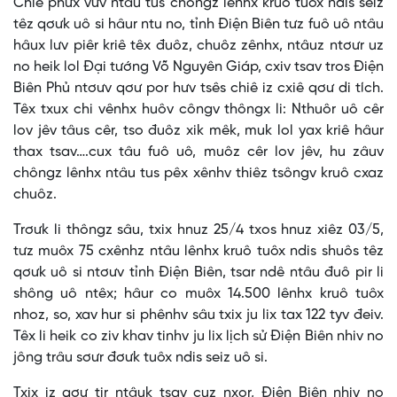
Chiê phưx vưv ntâu tus chôngz lênhx kruô tuôx ndis seiz
têz qơưk uô si hâur ntu no, tỉnh Điện Biên tưz fuô uô ntâu
hâux lưv piêr kriê têx đuôz, chuôz zênhx, ntâuz ntơưr uz
no heik lol Đại tướng Võ Nguyên Giáp, cxiv tsav tros Điện
Biên Phủ ntơưv qơư por hưv tsês chiê iz cxiê qơư di tích.
Têx txux chi vênhx huôv côngv thôngx li: Nthuôr uô cêr
lov jêv tâus cêr, tso đuôz xik mêk, muk lol yax kriê hâur
thax tsav….cux tâu fuô uô, muôz cêr lov jêv, hu zâuv
chôngz lênhx ntâu tus pêx xênhv thiêz tsôngv kruô cxaz
chuôz.
Trơưk li thôngz sâu, txix hnuz 25/4 txos hnuz xiêz 03/5,
tưz muôx 75 cxênhz ntâu lênhx kruô tuôx ndis shuôs têz
qơưk uô si ntơưv tỉnh Điện Biên, tsar ndê ntâu đuô pir li
shông uô ntêx; hâur co muôx 14.500 lênhx kruô tuôx
nhoz, so, xav hur si phênhv sâu txix ju lix tax 122 tyv đeiv.
Têx li heik co ziv khav tinhv ju lix lịch sử Điện Biên nhiv no
jông trâu sơưr đơưk tuôx ndis seiz uô si.
Txix iz qơư tir ntâuk tsav cuz nxor, Điện Biên nhiv no