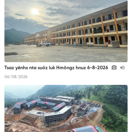
Tsaz yênhx nta suôz luk Hmôngz hnuz 6-8-2026
06/08/2026