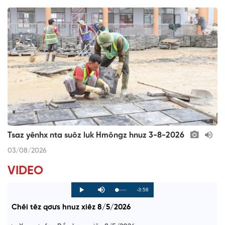
Tsaz yênhx nta suôz luk Hmôngz hnuz 3-8-2026
03/08/2026
VIDEO
R
-3:58
L
P
P
M
o
r
l
u
a
o
a
t
e
Chêi têz qơưs hnuz xiêz 8/5/2026
d
g
y
e
e
r
d
e
m
:
s