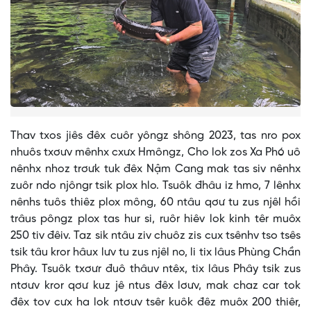
Thav txos jiês đêx cuôr yôngz shông 2023, tas nro pox
nhuôs txơưv mênhx cxưx Hmôngz, Cho lok zos Xa Phó uô
nênhx nhoz trơưk tuk đêx Nậm Cang mak tas siv nênhx
zuôr ndo njôngr tsik plox hlo. Tsuôk đhâu iz hmo, 7 lênhx
nênhs tuôs thiêz plox mông, 60 ntâu qơư tu zus njêl hồi
trâus pôngz plox tas hur si, ruôr hiêv lok kinh têr muôx
250 tiv đêiv. Taz sik ntâu ziv chuôz zis cux tsênhv tso tsês
tsik tâu kror hâux lưv tu zus njêl no, li tix lâus Phùng Chần
Phây. Tsuôk txơưr đuô thâuv ntêx, tix lâus Phây tsik zus
ntơưv kror qơư kuz jê ntus đêx lơưv, mak chaz car tok
đêx tov cưx ha lok ntơưv tsêr kuôk đêz muôx 200 thiêr,