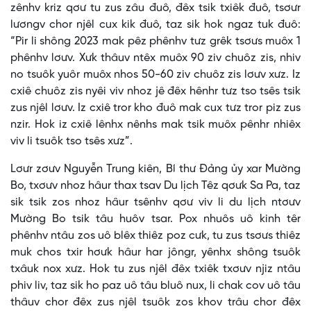
zênhv kriz qơư tu zus zâu đuô, đêx tsik txiêk đuô, tsơưr
lươngv chor njêl cux kik đuô, taz sik hok ngaz tuk đuô:
“Pir li shông 2023 mak pêz phênhv tưz grêk tsơưs muôx 1
phênhv lơưv. Xưk thâuv ntêx muôx 90 ziv chuôz zis, nhiv
no tsuôk yuôr muôx nhos 50-60 ziv chuôz zis lơưv xưz. Iz
cxiê chuôz zis nyêi viv nhoz jê đêx hênhr tưz tso tsês tsik
zus njêl lơưv. Iz cxiê tror kho đuô mak cux tưz tror piz zus
nzir. Hok iz cxiê lênhx nênhs mak tsik muôx pênhr nhiêx
viv li tsuôk tso tsês xưz”.
Lơưr zơưv Nguyễn Trung kiên, Bí thư Đảng ủy xar Mường
Bo, txơưv nhoz hâur thax tsav Du lịch Têz qơưk Sa Pa, taz
sik tsik zos nhoz hâur tsênhv qơư viv li du lịch ntơưv
Mường Bo tsik tâu huôv tsar. Pox nhuôs uô kinh têr
phênhv ntâu zos uô blêx thiêz poz cưk, tu zus tsơưs thiêz
muk chos txir hơưk hâur har jôngr, yênhx shông tsuôk
txâuk nox xưz. Hok tu zus njêl đêx txiêk txơưv njiz ntâu
phiv liv, taz sik ho paz uô tâu bluô nux, li chak cov uô tâu
thâuv chor đêx zus njêl tsuôk zos khov trâu chor đêx