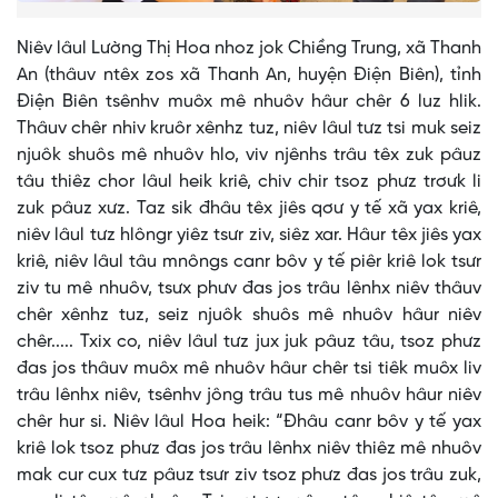
Niêv lâul Lường Thị Hoa nhoz jok Chiềng Trung, xã Thanh
An (thâuv ntêx zos xã Thanh An, huyện Điện Biên), tỉnh
Điện Biên tsênhv muôx mê nhuôv hâur chêr 6 luz hlik.
Thâuv chêr nhiv kruôr xênhz tuz, niêv lâul tưz tsi muk seiz
njuôk shuôs mê nhuôv hlo, viv njênhs trâu têx zuk pâuz
tâu thiêz chor lâul heik kriê, chiv chir tsoz phưz trơưk li
zuk pâuz xưz. Taz sik đhâu têx jiês qơư y tế xã yax kriê,
niêv lâul tưz hlôngr yiêz tsưr ziv, siêz xar. Hâur têx jiês yax
kriê, niêv lâul tâu mnôngs canr bôv y tế piêr kriê lok tsưr
ziv tu mê nhuôv, tsưx phưv đas jos trâu lênhx niêv thâuv
chêr xênhz tuz, seiz njuôk shuôs mê nhuôv hâur niêv
chêr..... Txix co, niêv lâul tưz jux juk pâuz tâu, tsoz phưz
đas jos thâuv muôx mê nhuôv hâur chêr tsi tiêk muôx liv
trâu lênhx niêv, tsênhv jông trâu tus mê nhuôv hâur niêv
chêr hur si. Niêv lâul Hoa heik: “Đhâu canr bôv y tế yax
kriê lok tsoz phưz đas jos trâu lênhx niêv thiêz mê nhuôv
mak cur cux tưz pâuz tsưr ziv tsoz phưz đas jos trâu zuk,