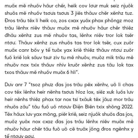
muôx mê nhuôv hâur chêr, heik cov lơưr muk seiz njuôk
shuôs mê nhuôv tsơưs tsơưs 3 jiês thâuv chêr xênhz tuz.
Đros trâu têx li heik co, zos cxax yuôx phax phôngz moz
trâu lênhx niêv thâuv muôx mê nhuôv hâur chêr thiêz
đhâu xênhz zus mê nhuôv tas, lênhx niêv tror lok tsêr
ntơư. Thâuv xênhz zus nhuôs tas tror lok tsêr, cux zuôr
muôx canr bôv y tế tuôx yax kriê thiêz thâuv ntơư zuôr
fuô kriê lok sâuv tsưr ziv tu mê nhuôv, muôz mik trâu mê
nhuôv nox txix thâuv nhiv kruôr xênhz zus tâu lok tax
txos thâuv mê nhuôv muôx 6 hli”.
Dưv anr 7 “tsoz phưz đas jos trâu pêx xênhv, uô li chas
cov têx lênhx heir nênhs tsơưs hloz lox, siêz xưk luôs lưv
heir nênhs thiêz phax tar nox tsi txâuk têx jâuz mor trâu
nhuôs zâu” tâu fuô uô ntơưv Điện Biên txix shông 2022.
Têx hâux lưv yax mông, piêr kriê, seiz njuôk shuôs đas jos,
muôz yuôx nox cxaz đas jos trâu lênhx niêv muôx mê
nhuôv hâur chêr tâu fuô uô cê truôx jông đros ngênhx y
tế ntơưv qơư.