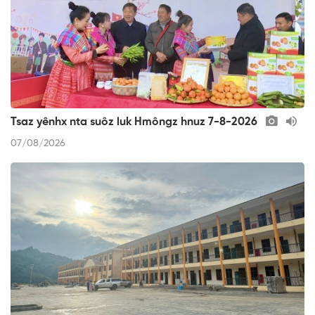
Tsaz yênhx nta suôz luk Hmôngz hnuz 7-8-2026
07/08/2026