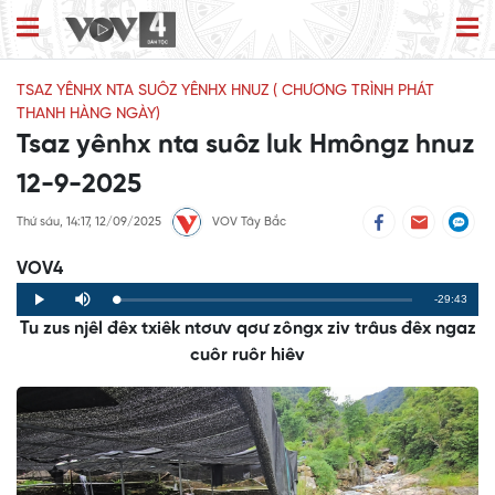
TSAZ YÊNHX NTA SUÔZ YÊNHX HNUZ ( CHƯƠNG TRÌNH PHÁT
THANH HÀNG NGÀY)
Tsaz yênhx nta suôz luk Hmôngz hnuz
12-9-2025
Thứ sáu, 14:17, 12/09/2025
VOV Tây Bắc
VOV4
Remaining
-29:43
Loaded
:
Progress
:
Play
Mute
0%
0%
Tu zus njêl đêx txiêk ntơưv qơư zôngx ziv trâus đêx ngaz
Time
cuôr ruôr hiêv