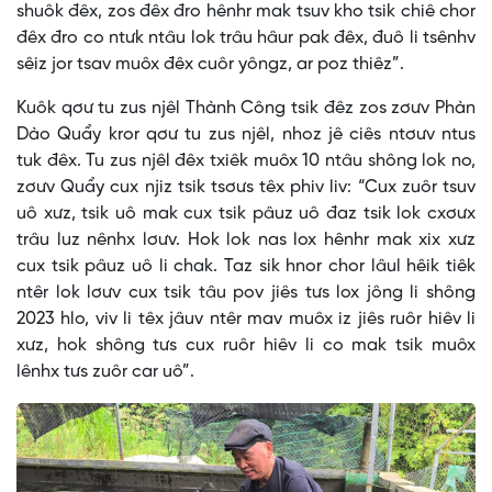
shuôk đêx, zos đêx đro hênhr mak tsuv kho tsik chiê chor
đêx đro co ntưk ntâu lok trâu hâur pak đêx, đuô li tsênhv
sêiz jor tsav muôx đêx cuôr yôngz, ar poz thiêz”.
Kuôk qơư tu zus njêl Thành Công tsik đêz zos zơưv Phàn
Dào Quẩy kror qơư tu zus njêl, nhoz jê ciês ntơưv ntus
tuk đêx. Tu zus njêl đêx txiêk muôx 10 ntâu shông lok no,
zơưv Quẩy cux njiz tsik tsơưs têx phiv liv: “Cux zuôr tsuv
uô xưz, tsik uô mak cux tsik pâuz uô đaz tsik lok cxơưx
trâu luz nênhx lơưv. Hok lok nas lox hênhr mak xix xưz
cux tsik pâuz uô li chak. Taz sik hnor chor lâul hêik tiêk
ntêr lok lơưv cux tsik tâu pov jiês tưs lox jông li shông
2023 hlo, viv li têx jâuv ntêr mav muôx iz jiês ruôr hiêv li
xưz, hok shông tưs cux ruôr hiêv li co mak tsik muôx
lênhx tưs zuôr car uô”.