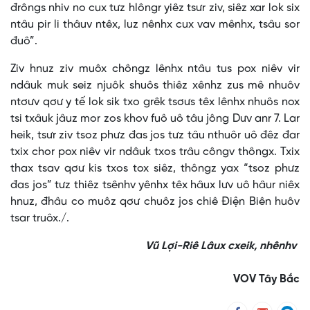
đrôngs nhiv no cux tưz hlôngr yiêz tsưr ziv, siêz xar lok six
ntâu pir li thâuv ntêx, luz nênhx cux vav mênhx, tsâu sor
đuô”.
Ziv hnuz ziv muôx chôngz lênhx ntâu tus pox niêv vir
ndâuk muk seiz njuôk shuôs thiêz xênhz zus mê nhuôv
ntơưv qơư y tế lok sik txo grêk tsơưs têx lênhx nhuôs nox
tsi txâuk jâuz mor zos khov fuô uô tâu jông Dưv anr 7. Lar
heik, tsưr ziv tsoz phưz đas jos tưz tâu nthuôr uô đêz đar
txix chor pox niêv vir ndâuk txos trâu côngv thôngx. Txix
thax tsav qơư kis txos tox siêz, thôngz yax “tsoz phưz
đas jos” tưz thiêz tsênhv yênhx têx hâux lưv uô hâur niêx
hnuz, đhâu co muôz qơư chuôz jos chiê Điện Biên huôv
tsar truôx./.
Vũ Lợi-Riê Lâux cxeik, nhênhv
VOV Tây Bắc