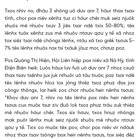
Txos nhiv no, đhâu 3 shông uô dưv anr 7, hâur thax tsav
tỉnh, chor pox niêv xênhz tuz ci hâur chêr muk seiz njuôk
shuôs mê nhuôv txưv 3 jiês tsar ndê txix 50-80%; têx
lênhx tuôx xênhz zus mê nhuôv ntơưv qơư y tế xã nhoz
tox siêz tsar ndê chôngz lênhx, ntâu xã txo grêk tsơưs 5-
7% têx lênhx nhuôs nox tsi txâuk jâuz mor, chơưz poz.
Pos Quàng Thị Hiện, Hội Liên hiệp pox niêv xã Nà Hỳ, tỉnh
Điện Biên heik: Luôs hâux lưv fuô uô dưv anr 7 nhoz cxuô
thax tsav tsênhv jux juk nthuôr uô tâu truôx; paz tsar ndê
têx lênhx nhuôv hloz lox jông thiêz tsoz phưz đas jos
côngv thôngx, lar heik zos chor nhuôs heir nênhs tsơưs:
“Khov dưv anr 7, nhiv no têx lênhx pox niêv heir nênhs
tsơưs cux muôx tsưr ziv đuô lok tsoz phưz trâu zuk thiêz
mê nhuôv hâur chêr. Txos six hơưv, txos hnuz nhôngs
mak puôr lênhx muk seiz njuôk shuôs mê nhuôv ntơưv
qơư y tế. Txix co muôx têx pov, chor pox niêv vir ndâuk
nhoz thax tsav tsôngv box heir nênhs tsơưs, tox siêz đêz