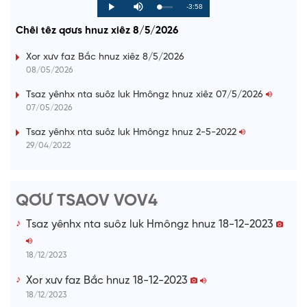
R
-3:58
L
P
P
M
o
r
l
u
a
o
a
t
e
Chêi têz qơưs hnuz xiêz 8/5/2026
d
g
y
e
e
r
d
e
m
:
s
Xor xưv faz Bắc hnuz xiêz 8/5/2026
0
s
%
:
a
08/05/2026
0
%
i
Tsaz yênhx nta suôz luk Hmôngz hnuz xiêz 07/5/2026
07/05/2026
n
i
Tsaz yênhx nta suôz luk Hmôngz hnuz 2-5-2022
29/04/2022
n
g
T
QƠƯ TSAOV VOV4
i
Tsaz yênhx nta suôz luk Hmôngz hnuz 18-12-2023
m
e
18/12/2023
Xor xưv faz Bắc hnuz 18-12-2023
18/12/2023