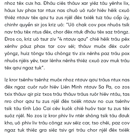
nhoz têx cưx ha. Đhâu ciês thâuv xar yiêz tâu yênhx lix,
hâux lưv phax tar ntux nas chuô uô ruôr hiêv hêik cxuô
thiêz ntơưv têx qơư tu zus njêl đêx txiêk tưz tâu cấp ủy,
chinhr quyền sir jos kriz uô: “Uô chak cov pox nhuôs tsik
nav trâu têx ntus đêx, chor đêx ntưk đhâu têx saz trôngz.
Đros co, kriz uô tsưr ziv “4 ntơưv qơư” chiê hêik trâu pêx
xênhv pâuz phax tar cov sêi; thâuv muôx đêx cuôr
yôngz, huiz tôngv tâu chôngz tiv zix nênhs paz trâu pox
nhuôs njêis yêv, txar lênhx nênhs thiêz cxuô zav muk trâu
têx qơư ngaz tuk”.
Iz kror tsênhv tsênhz muôx nhoz ntơưv qơư trâus ntux nas
đêx ngaz cuôr ruôr hiêv Liên Minh ntơưv Sa Pa, co zos
txix thâuv qir piz txos trâu thâuv trâus ruôr hiêv ntâu, tas
nro chor qơư tu zus njêl đêx txiêk ntơưv no cux tsênhv
tsik tâu tỉnh Lào Cai cêv kuôk chiê huôv tsar tu zus têx
suôz njêl. No zos iz kror phiv liv ntêr shông tsik tâu đơưk
kho, uô phiv liv trâu côngz xưv sêiz car, tso chêi, paz cov
ngaz tuk thiêz gra siêz tsiv gri trâu chor njêl đêx txiêk