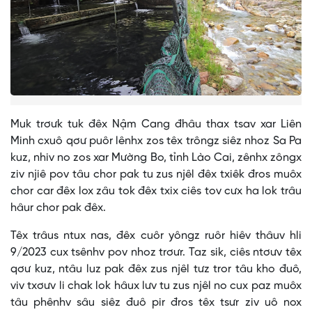
Muk trơưk tuk đêx Nậm Cang đhâu thax tsav xar Liên
Minh cxuô qơư puôr lênhx zos têx trôngz siêz nhoz Sa Pa
kuz, nhiv no zos xar Mường Bo, tỉnh Lào Cai, zênhx zôngx
ziv njiê pov tâu chor pak tu zus njêl đêx txiêk đros muôx
chor car đêx lox zâu tok đêx txix ciês tov cưx ha lok trâu
hâur chor pak đêx.
Têx trâus ntux nas, đêx cuôr yôngz ruôr hiêv thâuv hli
9/2023 cux tsênhv pov nhoz trơưr. Taz sik, ciês ntơưv têx
qơư kuz, ntâu luz pak đêx zus njêl tưz tror tâu kho đuô,
viv txơưv li chak lok hâux lưv tu zus njêl no cux paz muôx
tâu phênhv sâu siêz đuô pir đros têx tsưr ziv uô nox