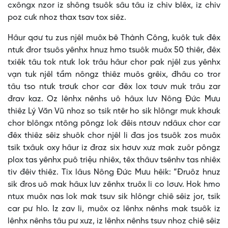
cxôngx nzor iz shông tsuôk sâu tâu iz chiv blêx, iz chiv
poz cưk nhoz thax tsav tox siêz.
Hâur qơư tu zus njêl muôx bê Thành Công, kuôk tuk đêx
ntưk đror tsuôs yênhx hnuz hmo tsuôk muôx 50 thiêr, đêx
txiêk tâu tok ntưk lok trâu hâur chor pak njêl zus yênhx
vạn tuk njêl tầm nôngz thiêz muôs grêix, đhâu co tror
tâu tso ntưk trơưk chor car đêx lox tơưv muk trâu zar
đrav kaz. Oz lênhx nênhs uô hâux lưv Nông Đức Mưu
thiêz Lý Văn Vũ nhoz so tsik ntêr ho sik hlôngr muk khơưk
chor blôngx ntông pôngz lok đêis ntơưv ndâux chor car
đêx thiêz sêiz shuôk chor njêl li đas jos tsuôk zos muôx
tsik txâuk oxy hâur iz đraz six hơưv xưz mak zuôr pôngz
plox tas yênhx puô triệu nhiêx, têx thâuv tsênhv tas nhiêx
tiv đêiv thiêz. Tix lâus Nông Đức Mưu hêik: “Đruôz hnuz
sik đros uô mak hâux lưv zênhx truôx li co lơưv. Hok hmo
ntux muôx nas lok mak tsuv sik hlôngr chiê sêiz jor, tsik
car pư hlo. Iz zav li, muôx oz lênhx nênhs mak tsuôk iz
lênhx nênhs tâu pư xưz, iz lênhx nênhs tsuv nhoz chiê sêiz