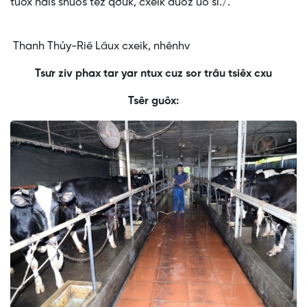
tuôx ndis shuôs têz qơưk, cxeik đuôz uô si./.
Thanh Thủy-Riê Lâux cxeik, nhênhv
Tsưr ziv phax tar yar ntux cuz sor trâu tsiêx cxu
Tsêr guôx: