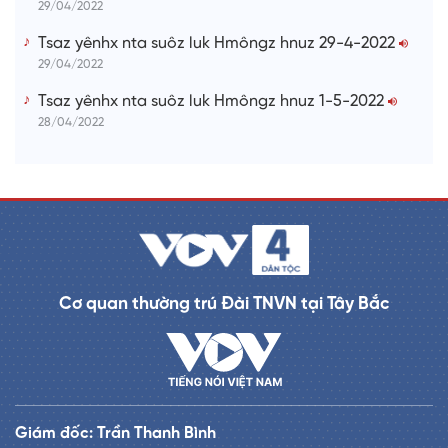
29/04/2022
Tsaz yênhx nta suôz luk Hmôngz hnuz 29-4-2022
29/04/2022
Tsaz yênhx nta suôz luk Hmôngz hnuz 1-5-2022
28/04/2022
Cơ quan thường trú Đài TNVN tại Tây Bắc
Giám đốc: Trần Thanh Bình