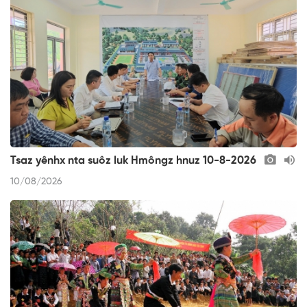
Tsaz yênhx nta suôz luk Hmôngz hnuz 10-8-2026
10/08/2026