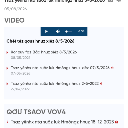
Tsaz yênhx nta suôz luk Hmôngz hnuz 5-8-2026
05/08/2026
VIDEO
R
-3:58
L
P
P
M
o
r
l
u
a
o
a
t
e
Chêi têz qơưs hnuz xiêz 8/5/2026
d
g
y
e
e
r
d
e
m
:
s
Xor xưv faz Bắc hnuz xiêz 8/5/2026
0
s
%
:
a
08/05/2026
0
%
i
Tsaz yênhx nta suôz luk Hmôngz hnuz xiêz 07/5/2026
07/05/2026
n
i
Tsaz yênhx nta suôz luk Hmôngz hnuz 2-5-2022
29/04/2022
n
g
T
QƠƯ TSAOV VOV4
i
Tsaz yênhx nta suôz luk Hmôngz hnuz 18-12-2023
m