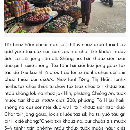
Têx hnuz hâur cheix ntux sor, thâuv nhoz cxuô thax tsav
qơư yar ntux cuz sor, cux zos ntu chor txir khơưz ntơưv
Sơn La siêr jông sâu đê. Shông no, txir khơưz siêr nzor
đuô pir li cxiê shông. Têx tâur txir siêr liêz jông gâux tưz
tâu đê txix kaz hli 4 đros trâu lênhx nênhs chos cêr shir
phaz thiêz cêr cxơưx. Niêv lâul Tòng Thị Hiền, lênhx
nênhs tưz chos thiêz tu đreiv têx tsoz chos txir khơưz tâu
ntâu shông lok no nhoz jok Hìn, phường Chiềng An, tuôx
muôs txir khơưz ntơưv ciêz 308, phường Tô Hiệu heik,
shông no cuz sor ntêr đuô viv li txir khơưz siêr nzor đuô.
Chor txir jông gâux, lox siz luôs taz sik ho tsi yuô tâu gri
pir li cxiê shông:“Cheix txir khơưz no, cur chuôz zis muôx
3-4 tênhr txir, phênhv ntâu thâux tuôx muôs hâur ciêz