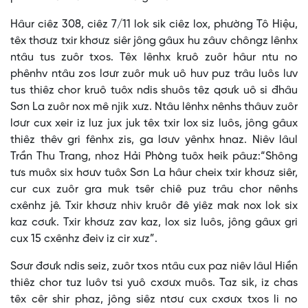
Hâur ciêz 308, ciêz 7/11 lok sik ciêz lox, phường Tô Hiệu,
têx thơưz txir khơưz siêr jông gâux hu zâuv chôngz lênhx
ntâu tus zuôr txos. Têx lênhx kruô zuôr hâur ntu no
phênhv ntâu zos lơưr zuôr muk uô huv puz trâu luôs lưv
tus thiêz chor kruô tuôx ndis shuôs têz qơưk uô si đhâu
Sơn La zuôr nox mê njik xưz. Ntâu lênhx nênhs thâuv zuôr
lơưr cux xeir iz luz jux juk têx txir lox siz luôs, jông gâux
thiêz thêv gri fênhx zis, ga lơưv yênhx hnaz. Niêv lâul
Trần Thu Trang, nhoz Hải Phòng tuôx heik pâuz:“Shông
tưs muôx six hơưv tuôx Sơn La hâur cheix txir khơưz siêr,
cur cux zuôr gra muk tsêr chiê puz trâu chor nênhs
cxênhz jê. Txir khơưz nhiv kruôr đê yiêz mak nox lok six
kaz cơưk. Txir khơưz zav kaz, lox siz luôs, jông gâux gri
cux 15 cxênhz đeiv iz cir xưz”.
Sơưr đơưk ndis seiz, zuôr txos ntâu cux paz niêv lâul Hiền
thiêz chor tuz luôv tsi yuô cxơưx muôs. Taz sik, iz chas
têx cêr shir phaz, jông siêz ntơư cux cxơưx txos li no