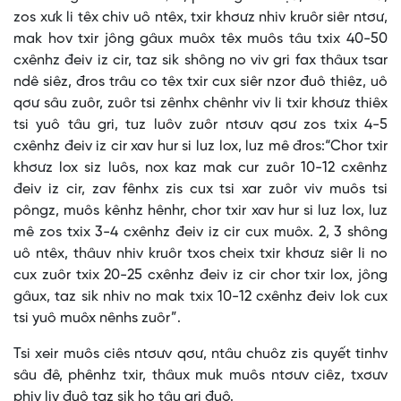
zos xưk li têx chiv uô ntêx, txir khơưz nhiv kruôr siêr ntơư,
mak hov txir jông gâux muôx têx muôs tâu txix 40-50
cxênhz đeiv iz cir, taz sik shông no viv gri fax thâux tsar
ndê siêz, đros trâu co têx txir cux siêr nzor đuô thiêz, uô
qơư sâu zuôr, zuôr tsi zênhx chênhr viv li txir khơưz thiêx
tsi yuô tâu gri, tuz luôv zuôr ntơưv qơư zos txix 4-5
cxênhz đeiv iz cir xav hur si luz lox, luz mê đros:“Chor txir
khơưz lox siz luôs, nox kaz mak cur zuôr 10-12 cxênhz
đeiv iz cir, zav fênhx zis cux tsi xar zuôr viv muôs tsi
pôngz, muôs kênhz hênhr, chor txir xav hur si luz lox, luz
mê zos txix 3-4 cxênhz đeiv iz cir cux muôx. 2, 3 shông
uô ntêx, thâuv nhiv kruôr txos cheix txir khơưz siêr li no
cux zuôr txix 20-25 cxênhz đeiv iz cir chor txir lox, jông
gâux, taz sik nhiv no mak txix 10-12 cxênhz đeiv lok cux
tsi yuô muôx nênhs zuôr”.
Tsi xeir muôs ciês ntơưv qơư, ntâu chuôz zis quyết tinhv
sâu đê, phênhz txir, thâux muk muôs ntơưv ciêz, txơưv
phiv liv đuô taz sik ho tâu gri đuô.