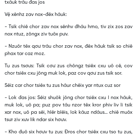
txâuk trâu đas jos
Vệ xênhz zav nox-đêx hâuk:
- Tsik chiê chor zav nox sênhv đhâu hmo, tiv zix zos zav
nox ntuz, zôngx ziv tuôx pưv.
- Nzuôr têx qơư trâu chor zav nox, đêx hâuk tsik so chiê
phax tar caz moz.
Tu zus tsơưs: Tsik cơư zus chôngz tsiêx cxu uô cê, cov
chor tsiêx cxu jông muk lok, paz cov qơư zus tsik sor.
Sêiz car chor tsiêx tu zus hâur chêix yar ntux cuz sor
- Lok đas jos: Sêiz shuôk jông chor tsiêx cxu l nox hâuk,
muk lok, uô pa; puz pov tâu nzor têx kror phiv liv li tsik
xar nox, uô pa sêi, hlêr blêis, lok kâuz ndâus… chiê muôx
tsưr ziv xưv lik ndar six hơưv.
- Kho đuô six hơưv tu zus: Đros chor tsiêx cxu tso tu zus,