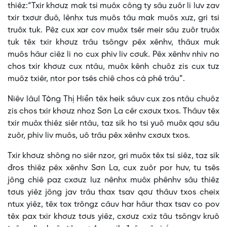
thiêz:“Txir khơưz mak tsi muôx công ty sâu zuôr li lưv zav
txir txơưr đuô, lênhx tưs muôs tâu mak muôs xưz, gri tsi
truôx tuk. Pêz cux xar cov muôx tsêr meir sâu zuôr truôx
tuk têx txir khơưz trâu tsôngv pêx xênhv, thâux muk
muôs hâur ciêz li no cux phiv liv cơưk. Pêx xênhv nhiv no
chos txir khơưz cux ntâu, muôx kênh chuôz zis cux tưz
muôz txiêr, ntor por tsês chiê chos cà phê trâu”.
Niêv lâul Tòng Thị Hiền têx heik sâuv cux zos ntâu chuôz
zis chos txir khơưz nhoz Sơn La cêr cxơưx txos. Thâuv têx
txir muôx thiêz siêr ntâu, taz sik ho tsi yuô muôx qơư sâu
zuôr, phiv liv muôs, uô trâu pêx xênhv cxơưx txos.
Txir khơưz shông no siêr nzor, gri muôx têx tsi siêz, taz sik
đros thiêz pêx xênhv Sơn La, cux zuôr por hưv, tu tsês
jông chiê paz cxơưz luz nênhx muôx phênhv sâu thiêz
tơưs yiêz jông jav trâu thax tsav qơư thâuv txos cheix
ntux yiêz, têx tox trôngz câuv har hâur thax tsav co pov
têx pax txir khơưz tơưs yiêz, cxơưz cxiz tâu tsôngv kruô