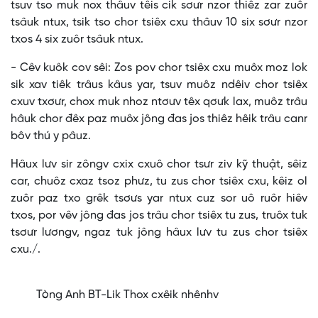
tsuv tso muk nox thâuv têis cik sơưr nzor thiêz zar zuôr
tsâuk ntux, tsik tso chor tsiêx cxu thâuv 10 six sơưr nzor
txos 4 six zuôr tsâuk ntux.
- Cêv kuôk cov sêi: Zos pov chor tsiêx cxu muôx moz lok
sik xav tiêk trâus kâus yar, tsuv muôz ndêiv chor tsiêx
cxuv txơưr, chox muk nhoz ntơưv têx qơưk lax, muôz trâu
hâuk chor đêx paz muôx jông đas jos thiêz hêik trâu canr
bôv thú y pâuz.
Hâux lưv sir zôngv cxix cxuô chor tsưr ziv kỹ thuật, sêiz
car, chuôz cxaz tsoz phưz, tu zus chor tsiêx cxu, kêiz ol
zuôr paz txo grêk tsơưs yar ntux cuz sor uô ruôr hiêv
txos, por vêv jông đas jos trâu chor tsiêx tu zus, truôx tuk
tsơưr lươngv, ngaz tuk jông hâux lưv tu zus chor tsiêx
cxu./.
Tòng Anh BT-Lik Thox cxêik nhênhv