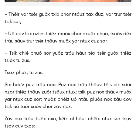
- Thêir vor tsêr guôx txix chor ntâuz tax đuz, vor trur tsêr
tsik sor;
- Uô cov lax nzies thiêz muôx chor nxuôx chuô, tsuôs đêx
trâu sâuv trur tsêr thâuv muôx yar ntux cuz sor.
- Tsik chiê chuô sor yuôz trâu hâur têx tsêr guôx thiêz
tsiêx tu zus.
Tsoz phưz, tu zus:
Six hơưv puz trâu nox: Puz nox trâu thâuv têis cik sơưr
nzor thiêz thâuv zuôr tsâux ntux; tsik puz nox thâuv muôx
yar ntux cuz sor; muôz phêiz uô ntâu pluôs nox zâu cov
tsik uô tuôr xuôv chor zav nox.
Zav nox trâu tsiêx cxu, kêiz ol hâur chêix ntux sor tsuv
tsov cưv txos: