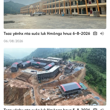
Tsaz yênhx nta suôz luk Hmôngz hnuz 6-8-2026
06/08/2026