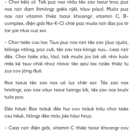
- Chor kêiz ol: Tsik puz nox ntâu têx zav tsơưr tros; puz
nox nzir đạm (hmôngr grêix njêl, tâuv pâur). Muôz puz
nox nzir vitamin thiêz tsơưr khoangr: vitamin C, B-
complex, điện giải Na-K-Cl chiê paz muôx nzir đas jos tir
tar yar ntux cuz sor.
- Chor tsiêx cxu lox: Tsuv puz nox nzir têx zav jâuz njuôz,
blôngx ntông, poz cưk, têx zav txix kôngz nuv… cxaz nzir
đêx. Chor tsiêx zâu, lâul, tsik muôx jos lok sik nhiv kuôr
ntês kê tsuv chiê nhoz ntơưv têx qơư lax nziês thiêz tu
zus cov jông đuô.
Nox tsơưs têx zav nox uô luz chêr sor: Têx zav nox
hmôngr, zav nox vâuv tsơưr lươngv kik, têx zav nox kruôr
tuôx pưv.
Đêx hâuk: Bax txâuk đêx hur cov txâuk trâu chor tsiêx
cxu hêuk, hlôngr đêx ntâu jiês hâur hnuz.
- Cxaz nzir điện giải, vitamin C thiêz tsơưr khoangr cov