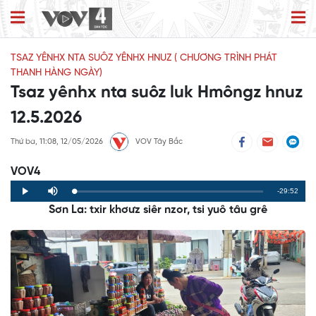
TSAZ YÊNHX NTA SUÔZ YÊNHX HNUZ ( CHƯƠNG TRÌNH PHÁT
THANH HÀNG NGÀY)
Tsaz yênhx nta suôz luk Hmôngz hnuz
12.5.2026
Thứ ba, 11:08, 12/05/2026
VOV Tây Bắc
VOV4
Remaining
-29:52
Loaded
:
Progress
:
Play
Mute
0%
0%
Sơn La: txir khơưz siêr nzor, tsi yuô tâu grê
Time