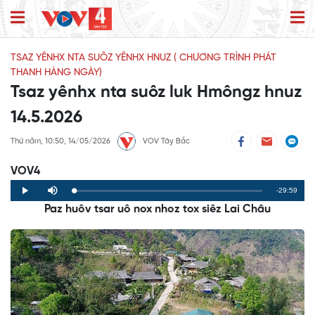
TSAZ YÊNHX NTA SUÔZ YÊNHX HNUZ ( CHƯƠNG TRÌNH PHÁT
THANH HÀNG NGÀY)
Tsaz yênhx nta suôz luk Hmôngz hnuz
14.5.2026
Thứ năm, 10:50, 14/05/2026
VOV Tây Bắc
VOV4
Remaining
-29:59
Loaded
:
Progress
:
Play
Mute
0%
0%
Paz huôv tsar uô nox nhoz tox siêz Lai Châu
Time