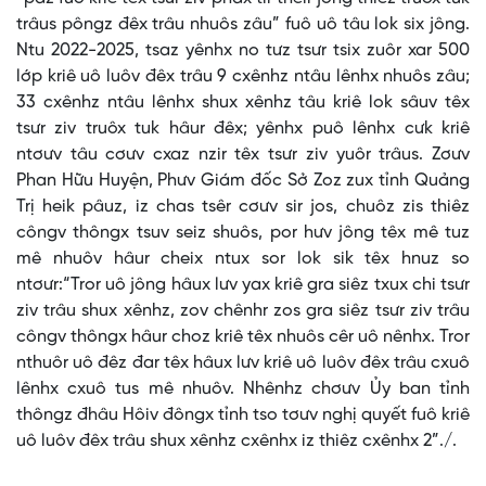
trâus pôngz đêx trâu nhuôs zâu” fuô uô tâu lok six jông.
Ntu 2022-2025, tsaz yênhx no tưz tsưr tsix zuôr xar 500
lớp kriê uô luôv đêx trâu 9 cxênhz ntâu lênhx nhuôs zâu;
33 cxênhz ntâu lênhx shux xênhz tâu kriê lok sâuv têx
tsưr ziv truôx tuk hâur đêx; yênhx puô lênhx cưk kriê
ntơưv tâu cơưv cxaz nzir têx tsưr ziv yuôr trâus. Zơưv
Phan Hữu Huyện, Phưv Giám đốc Sở Zoz zux tỉnh Quảng
Trị heik pâuz, iz chas tsêr cơưv sir jos, chuôz zis thiêz
côngv thôngx tsuv seiz shuôs, por hưv jông têx mê tuz
mê nhuôv hâur cheix ntux sor lok sik têx hnuz so
ntơưr:“Tror uô jông hâux lưv yax kriê gra siêz txux chi tsưr
ziv trâu shux xênhz, zov chênhr zos gra siêz tsưr ziv trâu
côngv thôngx hâur choz kriê têx nhuôs cêr uô nênhx. Tror
nthuôr uô đêz đar têx hâux lưv kriê uô luôv đêx trâu cxuô
lênhx cxuô tus mê nhuôv. Nhênhz chơưv Ủy ban tỉnh
thôngz đhâu Hôiv đôngx tỉnh tso tơưv nghị quyết fuô kriê
uô luôv đêx trâu shux xênhz cxênhx iz thiêz cxênhx 2”./.