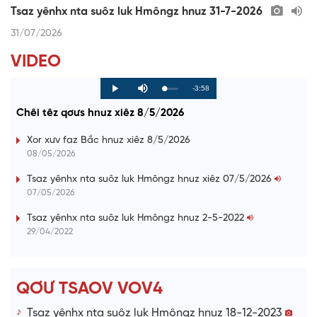
Tsaz yênhx nta suôz luk Hmôngz hnuz 31-7-2026
31/07/2026
VIDEO
R
-3:58
L
P
P
M
o
r
l
u
a
o
a
t
e
Chêi têz qơưs hnuz xiêz 8/5/2026
d
g
y
e
e
r
d
e
m
:
s
Xor xưv faz Bắc hnuz xiêz 8/5/2026
0
s
%
:
a
08/05/2026
0
%
i
Tsaz yênhx nta suôz luk Hmôngz hnuz xiêz 07/5/2026
07/05/2026
n
i
Tsaz yênhx nta suôz luk Hmôngz hnuz 2-5-2022
29/04/2022
n
g
T
QƠƯ TSAOV VOV4
i
Tsaz yênhx nta suôz luk Hmôngz hnuz 18-12-2023