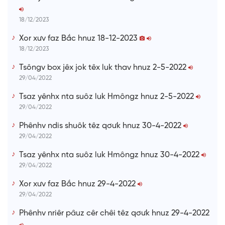
m
e
18/12/2023
Xor xưv faz Bắc hnuz 18-12-2023
18/12/2023
Tsôngv box jêx jok têx luk thav hnuz 2-5-2022
29/04/2022
Tsaz yênhx nta suôz luk Hmôngz hnuz 2-5-2022
29/04/2022
Phênhv ndis shuôk têz qơưk hnuz 30-4-2022
29/04/2022
Tsaz yênhx nta suôz luk Hmôngz hnuz 30-4-2022
29/04/2022
Xor xưv faz Bắc hnuz 29-4-2022
29/04/2022
Phênhv nriêr pâuz cêr chêi têz qơưk hnuz 29-4-2022