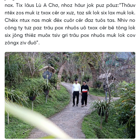
nox. Tix lâus Lù A Chơ, nhoz hâur jok puz pâuz:“Thâuv
ntêx zos muk iz txox cêr ar xưz, taz sik lok six lax muk lok.
Chêix ntux nas mak đêx cuôr cêr đaz tuôs tas. Nhiv no
công ty tưz paz trâu pox nhuôs uô txox cêr bê tông lok
six jông thiêz muôx tsiv gri trâu pox nhuôs muk lok cov
zôngx ziv đuô”.