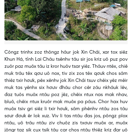
Côngz trinhx zoz thôngz hâur jok Xin Chải, xar tox siêz
Khun Há, tỉnh Lai Châu tsênhv tâu sir jos kriz uô puz pov
zuôr paz muôx tâu iz kror huôv tsar yiêz. Thâuv ntêx, chiê
muk trâu têx qơư uô nox, tiv zix zos têx qơưk chos sâm
thiêz txir hơưk, pêx xênhv jok Xin Chải tsuv chêix yêz mêir
muk tas yênhx six hơưv đhâu chor cêr zâu nkhâuk lêv,
đaz tuôs muôx ntâu poz jêz, chêix ntux nas mak nhav,
bluô, chêix ntux kruôr mak muôx pa pâus. Chor hax huv
muôx tsiv gri siêz li txir hơưk, sâm phênhv ntâu zos tâu
sơưr đơưk êr lok xưz. Viv li tas ntâu đas jos, pôngz plox
ntâu, uô trâu ntâu ziv chuôz zis txơưv muôx ar, muôx
jôngr taz sik cux tsik tâu car chos ntâu thiêz kriz đar uô