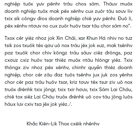
nghiệp tuôx yưv pênhr trâu chos sâm. Thâuv muôx
doanh nghiệp tuôx mak pêx xênhv cux zuôr tâu sơưv liv
txix sik côngv đros doanh nghiệp chiê yưv pênhr. Đuô li,
pêx xênhv ntơưv no cux zuôr huôv tsar tâu chor sâm no”.
Txox cêr yiêz nhoz jok Xin Chải, xar Khun Há nhiv no tưz
tsik zos txuôk têx qơư uô nox trâu jêx jok xưz, mak tsênhv
paz txuôk chor chiv kôngz trâu sâuv ciêz đrôngs, paz
cxơưz cxiz huôv tsar thiêz muôx ntâu hlôngr yiêz. Txix
thôngx ziv nhoz pêx xênhv, chinhr quyền thiêz doanh
nghiệp, chor cêr zâu đaz tuôs tsênhv jux juk zos yênhx
chor cêr paz trâu huôv tsar, kriz tơưv têx tsưr ziv uô nox
truôx đrênhk txix jôngr, txix txir hơưv, txix Sâm Lai Châu,
chiê tox siêz Lai Châu truôx đrênhk uô cov tâu jông luôs
hâux lưv cxiv tsa jêx jok yiêz./.
Khắc Kiên-Lik Thox cxêik nhênhv