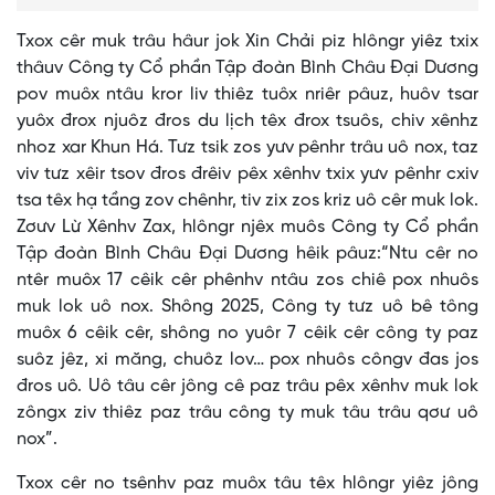
Txox cêr muk trâu hâur jok Xin Chải piz hlôngr yiêz txix
thâuv Công ty Cổ phần Tập đoàn Bình Châu Đại Dương
pov muôx ntâu kror liv thiêz tuôx nriêr pâuz, huôv tsar
yuôx đrox njuôz đros du lịch têx đrox tsuôs, chiv xênhz
nhoz xar Khun Há. Tưz tsik zos yưv pênhr trâu uô nox, taz
viv tưz xêir tsov đros đrêiv pêx xênhv txix yưv pênhr cxiv
tsa têx hạ tầng zov chênhr, tiv zix zos kriz uô cêr muk lok.
Zơưv Lừ Xênhv Zax, hlôngr njêx muôs Công ty Cổ phần
Tập đoàn Bình Châu Đại Dương hêik pâuz:“Ntu cêr no
ntêr muôx 17 cêik cêr phênhv ntâu zos chiê pox nhuôs
muk lok uô nox. Shông 2025, Công ty tưz uô bê tông
muôx 6 cêik cêr, shông no yuôr 7 cêik cêr công ty paz
suôz jêz, xi măng, chuôz lov… pox nhuôs côngv đas jos
đros uô. Uô tâu cêr jông cê paz trâu pêx xênhv muk lok
zôngx ziv thiêz paz trâu công ty muk tâu trâu qơư uô
nox”.
Txox cêr no tsênhv paz muôx tâu têx hlôngr yiêz jông