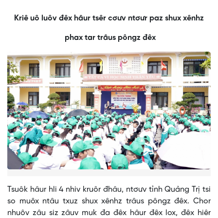
Kriê uô luôv đêx hâur tsêr cơưv ntơưr paz shux xênhz
phax tar trâus pôngz đêx
Tsuôk hâur hli 4 nhiv kruôr đhâu, ntơưv tỉnh Quảng Trị tsi
so muôx ntâu txuz shux xênhz trâus pôngz đêx. Chor
nhuôv zâu siz zâuv muk đa đêx hâur đêx lox, đêx hiêr