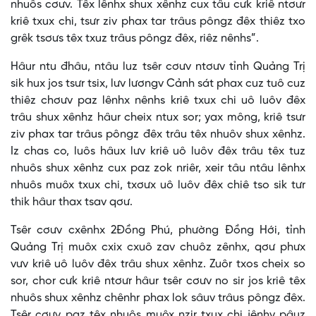
nhuôs cơưv. Têx lênhx shux xênhz cux tâu cưk kriê ntơưr
kriê txux chi, tsưr ziv phax tar trâus pôngz đêx thiêz txo
grêk tsơưs têx txuz trâus pôngz đêx, riêz nênhs”.
Hâur ntu đhâu, ntâu luz tsêr cơưv ntơưv tỉnh Quảng Trị
sik hux jos tsưr tsix, lưv lươngv Cảnh sát phax cuz tuô cuz
thiêz chơưv paz lênhx nênhs kriê txux chi uô luôv đêx
trâu shux xênhz hâur cheix ntux sor; yax mông, kriê tsưr
ziv phax tar trâus pôngz đêx trâu têx nhuôv shux xênhz.
Iz chas co, luôs hâux lưv kriê uô luôv đêx trâu têx tuz
nhuôs shux xênhz cux paz zok nriêr, xeir tâu ntâu lênhx
nhuôs muôx txux chi, txơưx uô luôv đêx chiê tso sik tưr
thik hâur thax tsav qơư.
Tsêr cơưv cxênhx 2Đồng Phú, phường Đồng Hới, tỉnh
Quảng Trị muôx cxix cxuô zav chuôz zênhx, qơư phưx
vưv kriê uô luôv đêx trâu shux xênhz. Zuôr txos cheix so
sor, chor cưk kriê ntơưr hâur tsêr cơưv no sir jos kriê têx
nhuôs shux xênhz chênhr phax lok sâuv trâus pôngz đêx.
Tsêr cơưv paz têx nhuôs muôx nzir txux chi jênhv pâuz