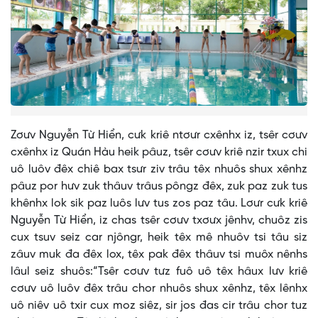
Zơưv Nguyễn Từ Hiển, cưk kriê ntơưr cxênhx iz, tsêr cơưv
cxênhx iz Quán Hàu heik pâuz, tsêr cơưv kriê nzir txux chi
uô luôv đêx chiê bax tsưr ziv trâu têx nhuôs shux xênhz
pâuz por hưv zuk thâuv trâus pôngz đêx, zuk paz zuk tus
khênhx lok sik paz luôs lưv tus zos paz tâu. Lơưr cưk kriê
Nguyễn Từ Hiển, iz chas tsêr cơưv txơưx jênhv, chuôz zis
cux tsuv seiz car njôngr, heik têx mê nhuôv tsi tâu siz
zâuv muk đa đêx lox, têx pak đêx thâuv tsi muôx nênhs
lâul seiz shuôs:“Tsêr cơưv tưz fuô uô têx hâux lưv kriê
cơưv uô luôv đêx trâu chor nhuôs shux xênhz, têx lênhx
uô niêv uô txir cux moz siêz, sir jos đas cir trâu chor tuz