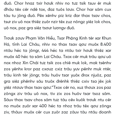
đuô. Chor hnaz txir hơưk nhiv no tưz tsik tsuv êr muk
đhâu têx cêr ndê tox, đaz tuôs lơưv. Chor har sâm cux
tâu tu jông đuô. Pêx xênhv piz kriz đar thax tsav chos,
tsưr ziv uô nox thiêz zuôr nzir têx zuz nôngz yiêz lok chos,
uô nox, paz gra siêz tsơưr lươngv đuô.
Trơưk zơưv Phạm Văn Hiểu, Tsar Phòng Kinh têr xar Khun
Há, tỉnh Lai Châu, nhiv no thax tsav qơư muôx 8.400
ntâu héc ta jôngr, 444 héc ta ntâu txir hơưk thiêz xar
muôx 40 héc ta sâm Lai Châu. Txox cêr muk trâu qơư uô
nox nhoz Xin Chải tưz tsik zos chiê muk lok, mak tsênhv
zos yênhx kror paz cxơưz cxiz trâu yưv pênhr muk ntêr,
trâu kinh têr jôngr, trâu huôv tsar yuôx đrox njuôz, paz
gra siêz phênhv sâu truôx đrênhk thiêz cxiv tsa jêx jok
yiêz ntơưv thax tsav qơư:“Txox cêr no, xuz thơưx zos paz
zôngx ziv trâu uô nox, tiv zix zos huôv tsar tsoz sâm.
Sâuv thax tsav chos sâm tưz tâu cêv kuôk trơưk ntu cêr
no muôx zuôr xar 400 héc ta nhoz trâu têx qơư zôngx
ziv, thâuv muôx cêr cux zuôr zaz zâuv tâu ntâu doanh