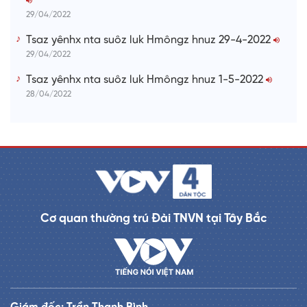
29/04/2022
Tsaz yênhx nta suôz luk Hmôngz hnuz 29-4-2022
29/04/2022
Tsaz yênhx nta suôz luk Hmôngz hnuz 1-5-2022
28/04/2022
Cơ quan thường trú Đài TNVN tại Tây Bắc