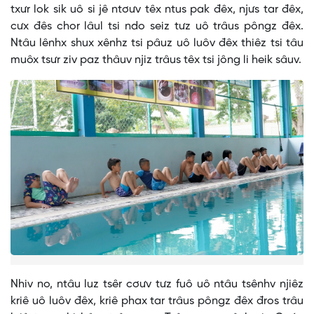
txưr lok sik uô si jê ntơưv têx ntus pak đêx, njưs tar đêx,
cưx đês chor lâul tsi ndo seiz tưz uô trâus pôngz đêx.
Ntâu lênhx shux xênhz tsi pâuz uô luôv đêx thiêz tsi tâu
muôx tsưr ziv paz thâuv njiz trâus têx tsi jông li heik sâuv.
Nhiv no, ntâu luz tsêr cơưv tưz fuô uô ntâu tsênhv njiêz
kriê uô luôv đêx, kriê phax tar trâus pôngz đêx đros trâu