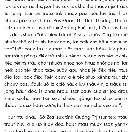
lok têx riêz nênhs, por hưv zuk tus khênhx thâuv njiz trâus
tsi jông, tsưr ziv truôx tuk thâuv paz luôs lưv tus thiêz
chơưv paz xuz thơưx. Pos Đoàn Thị Tình Thương, Thơưx
seiz car tsêr cơưv cxênhx 2 Đồng Phú heik, tsêr cơưv hux
jos đros shux xênhz niêv txir chiê seiz shuôs jông têx mê
nhuôv thâuv tas six hơưv cơưv, lar heik zos hâur cheix so
sor:“Tsêr cơưv lok six moz siêz txos luôs hâux lưv phax
tar trâus pôngz đêx trâu shux xênhz, viv no zos têx lok six
riêz nênhs trâu chor nhuôs nhoz hov hnuz nhôngs no, lar
heik zos têx thax tsav, suôv qơư nhoz jê đêx hiêr, ntus
đêx lox, pak đêx. Tsêr cơưv kriê têx shux xênhz tsưr ziv
chơưv paz, đơưk uô iz cxiê hâux lưv thâuv njiz trâus tsi
jông hâur đêx. Iz chas ntơư, tsêr cơưv cux sir jos đros
shux xênhz niêv txir seiz shuôs njôngr têx shux xênhz
thâuv tas six hơưv cơưv, lar heik zos hâur cheix so sor”.
Hâur ntu đhâu, Sở Zoz zux tỉnh Quảng Trị tsưr tsix ntâu
trâur nuv kriê uô luôv đêx, hâur ntơư muôx tsaz yênhx
“paz fuô kriê têx tsưr ziv phax tir thêir jông thiêz truôx tuk