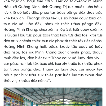
kriê txux chi hâur tsêr cơưv. Tsêr cơưv cxênhx iz Quán
Hàu, xã Quảng Ninh, tỉnh Quảng Trị tưz muôz luôs hâux
lưv kriê uô luôv đêx, phax tar trâus pôngz đêx đros trâu
kriê txux chi. Thôngz đhâu têx luz six hơưv cơuv txux chi
tsưr ziv uô luôv đêx, phax tir thêir trâus pôngz đêx,
Hoàng Minh Khang, shux xênhz lớp 5B, tsêr cơưv cxênhx
iz Quán Hàu tưz pâuz txos thax tsav tưs đêx toz, kror tưs
đêx ntưk chênhr thiêz tsưr ziv phax tir thêir têx riêz nênhs.
Hoàng Minh Khang heik pâuz, txơưv tâu cơưv uô luôv
đêx nzor, taz sik Minh Khang zuôr chênhr phax, thâuv
muk đêx lox, đêx hiêr txưr:“Khov cơưv uô luôv đêx viv li
cur pâuz nzir lok têx txux chi, tsưr ziv truôx tuk thiêz phax
tar trâus pôngz đêx. Thâuv uô luôv đêx, cur muôx têx
pâuz por hưv trâu zuk thiêz paz luôs lưv tus txơưr đuô
thâuv njiz trâus riêz nênhs”.