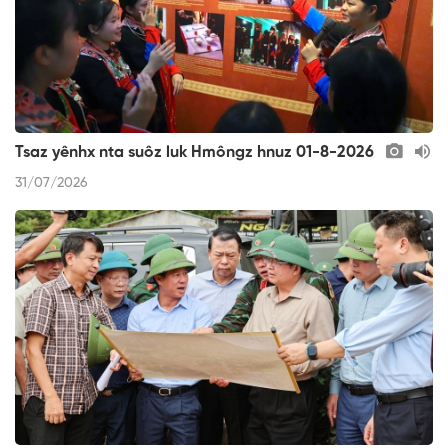
Tsaz yênhx nta suôz luk Hmôngz hnuz 01-8-2026
31/07/2026