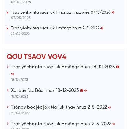
a
08/05/2026
0
%
i
Tsaz yênhx nta suôz luk Hmôngz hnuz xiêz 07/5/2026
07/05/2026
n
i
Tsaz yênhx nta suôz luk Hmôngz hnuz 2-5-2022
29/04/2022
n
g
T
QƠƯ TSAOV VOV4
i
Tsaz yênhx nta suôz luk Hmôngz hnuz 18-12-2023
m
e
18/12/2023
Xor xưv faz Bắc hnuz 18-12-2023
18/12/2023
Tsôngv box jêx jok têx luk thav hnuz 2-5-2022
29/04/2022
Tsaz yênhx nta suôz luk Hmôngz hnuz 2-5-2022