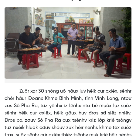
Zuôr xar 30 shông uô hâux lưv hêik cưr cxiêx, sênhr
chêr hâur Đoanx Khme Bình Minh, tỉnh Vĩnh Long, ntơư
zos Sô Pha Ra, tưz yênhx iz lênhx nto bê muôx luz suôz
sênhr hêik cưr cxiêx, hêik gâux huv đros sđ siêz nhiêv.
Đros co, zơưv Sô Pha Ra cux tsênhv kriz lớp kriê tsôngv
tuz nxêik hluôk cơưv shâuv zuk hêir nênhs khme têx suôz
trax, suôz sênhr cưr cxiêx thiêz tsênhv muk kriê hêir nênhs