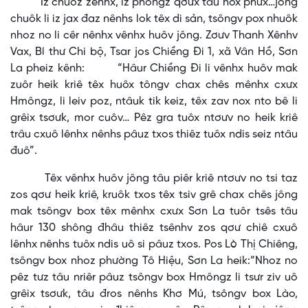
Iz chuôz zênhx, iz phongz qơưx tâu hôx phưx…jông
chuôk li iz jax đaz nênhs lok têx di sản, tsôngv pox nhuôk
nhoz no li cêr nênhx vênhx huôv jông. Zơưv Thanh Xênhv
Vax, Bí thư Chi bộ, Tsar jos Chiềng Đi 1, xã Vân Hồ, Sơn
La pheiz kênh: “Hâur Chiềng Đi li vênhx huôv mak
zuôr heik kriê têx huôx tôngv chax chês mênhx cxưx
Hmôngz, li leiv poz, ntâuk tik keiz, têx zav nox nto bê li
grêix tsơưk, mor cuôv… Pêz gra tuôx ntơưv no heik kriê
trâu cxuô lênhx nênhs pâuz txos thiêz tuôx ndis seiz ntâu
đuô”.
Têx vênhx huôv jông tâu piêr kriê ntơưv no tsi taz
zos qơư heik kriê, kruôk txos têx tsiv grê chax chês jông
mak tsôngv box têx mênhx cxưx Sơn La tuôr tsês tâu
hâur 130 shông đhâu thiêz tsênhv zos qơư chiê cxuô
lênhx nênhs tuôx ndis uô si pâuz txos. Pos Lò Thị Chiêng,
tsôngv box nhoz phường Tô Hiệu, Sơn La heik:“Nhoz no
pêz tưz tâu nriêr pâuz tsôngv box Hmôngz li tsưr ziv uô
grêix tsơưk, tâu đros nênhs Khơ Mú, tsôngv box Lào,