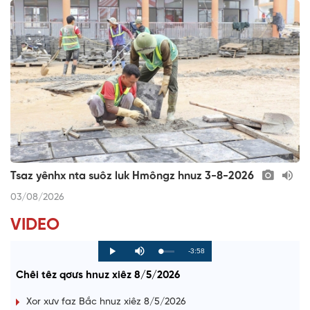
Tsaz yênhx nta suôz luk Hmôngz hnuz 3-8-2026
03/08/2026
VIDEO
R
-3:58
L
P
P
M
o
r
l
u
a
o
a
t
e
Chêi têz qơưs hnuz xiêz 8/5/2026
d
g
y
e
e
r
d
e
m
:
s
Xor xưv faz Bắc hnuz xiêz 8/5/2026
0
s
%
: