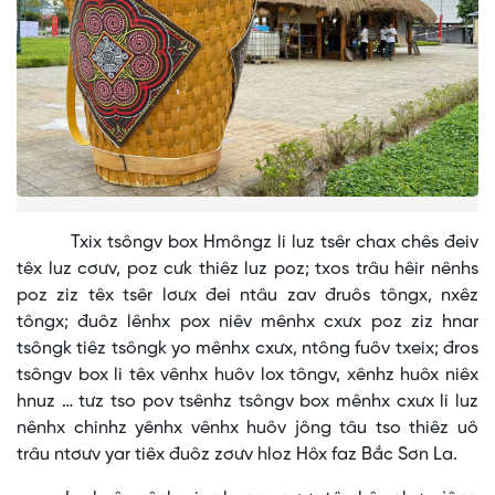
Txix tsôngv box Hmôngz li luz tsêr chax chês đeiv
têx luz cơưv, poz cưk thiêz luz poz; txos trâu hêir nênhs
poz ziz têx tsêr lơưx đei ntâu zav đruôs tôngx, nxêz
tôngx; đuôz lênhx pox niêv mênhx cxưx poz ziz hnar
tsôngk tiêz tsôngk yo mênhx cxưx, ntông fuôv txeix; đros
tsôngv box li têx vênhx huôv lox tôngv, xênhz huôx niêx
hnuz … tưz tso pov tsênhz tsôngv box mênhx cxưx li luz
nênhx chinhz yênhx vênhx huôv jông tâu tso thiêz uô
trâu ntơưv yar tiêx đuôz zơưv hloz Hôx faz Bắc Sơn La.