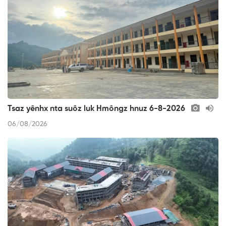
Tsaz yênhx nta suôz luk Hmôngz hnuz 6-8-2026
06/08/2026