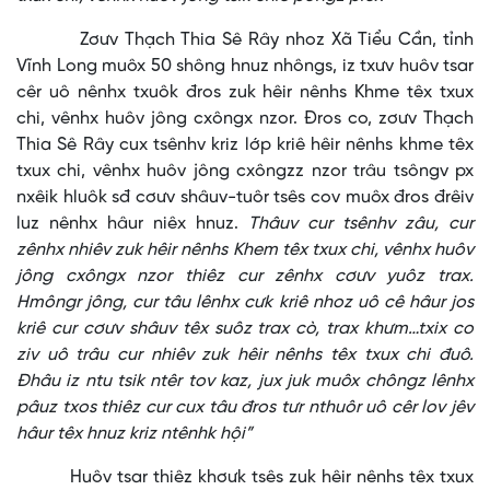
Zơưv Thạch Thia Sê Rây nhoz Xã Tiểu Cần, tỉnh
Vĩnh Long muôx 50 shông hnuz nhôngs, iz txưv huôv tsar
cêr uô nênhx txuôk đros zuk hêir nênhs Khme têx txux
chi, vênhx huôv jông cxôngx nzor. Đros co, zơưv Thạch
Thia Sê Rây cux tsênhv kriz lớp kriê hêir nênhs khme têx
txux chi, vênhx huôv jông cxôngzz nzor trâu tsôngv px
nxêik hluôk sđ cơưv shâuv-tuôr tsês cov muôx đros đrêiv
luz nênhx hâur niêx hnuz.
Thâuv cur tsênhv zâu, cur
zênhx nhiêv zuk hêir nênhs Khem têx txux chi, vênhx huôv
jông cxôngx nzor thiêz cur zênhx cơưv yuôz trax.
Hmôngr jông, cur tâu lênhx cưk kriê nhoz uô cê hâur jos
kriê cur cơưv shâuv têx suôz trax cò, trax khưm…txix co
ziv uô trâu cur nhiêv zuk hêir nênhs têx txux chi đuô.
Đhâu iz ntu tsik ntêr tov kaz, jux juk muôx chôngz lênhx
pâuz txos thiêz cur cux tâu đros tưr nthuôr uô cêr lov jêv
hâur têx hnuz kriz ntênhk hội”
Huôv tsar thiêz khơưk tsês zuk hêir nênhs têx txux