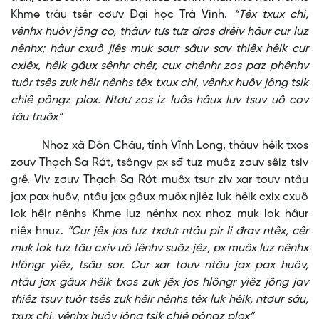
Khme trâu tsêr cơưv Đại học Trà Vinh.
“Têx txux chi,
vênhx huôv jông co, thâuv tưs tưz đros đrêiv hâur cur luz
nênhx; hâur cxuô jiês muk sơưr sâuv sav thiêx hêik cưr
cxiêx, hêik gâux sênhr chêr, cux chênhr zos paz phênhv
tuôr tsês zuk hêir nênhs têx txux chi, vênhx huôv jông tsik
chiê pôngz plox. Ntơư zos iz luôs hâux lưv tsuv uô cov
tâu truôx”
Nhoz xã Đôn Châu, tỉnh Vĩnh Long, thâuv hêik txos
zơưv Thạch Sa Rót, tsôngv px sđ tưz muôz zơưv sêiz tsiv
grê. Viv zơưv Thạch Sa Rót muôx tsưr ziv xar tơưv ntâu
jax pax huôv, ntâu jax gâux muôx njiêz luk hêik cxix cxuô
lok hêir nênhs Khme luz nênhx nox nhoz muk lok hâur
niêx hnuz.
“Cur jêx jos tưz txơưr ntâu pir li đrav ntêx, cêr
muk lok tưz tâu cxiv uô lênhv suôz jêz, px muôx luz nênhx
hlôngr yiêz, tsâu sor. Cur xar tơưv ntâu jax pax huôv,
ntâu jax gâux hêik txos zuk jêx jos hlôngr yiêz jông jav
thiêz tsuv tuôr tsês zuk hêir nênhs têx luk hêik, ntơưr sâu,
txux chi, vênhx huôv jông tsik chiê pôngz plox”