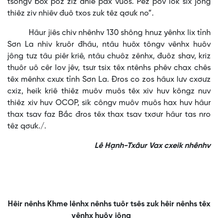
tsôngv box poz ziz đhiê pax vuôs. Pêz pov lok six jông
thiêz ziv nhiêv đuô txos zuk têz qơưk no”.
Hâur jiês chiv nhênhv 130 shông hnuz yênhx lix tỉnh
Sơn La nhiv kruôr đhâu, ntâu huôx tôngv vênhx huôv
jông tưz tâu piêr kriê, ntâu chuôz zênhx, đuôz shav, kriz
thuôr uô cêr lov jêv, tsưr tsix têx ntênhs phêv chax chês
têx mênhx cxưx tỉnh Sơn La. Đros co zos hâux lưv cxơưz
cxiz, heik kriê thiêz muôv muôs têx xiv huv kôngz nuv
thiêz xiv huv OCOP, sik côngv muôv muôs hax huv hâur
thax tsav faz Bắc đros têx thax tsav txơưr hâur tas nro
têz qơưk./.
Lê Hạnh-Txâur Vax cxeik nhênhv
Hêir nênhs Khme lênhx nênhs tuôr tsês zuk hêir nênhs têx
vênhx huôv jông