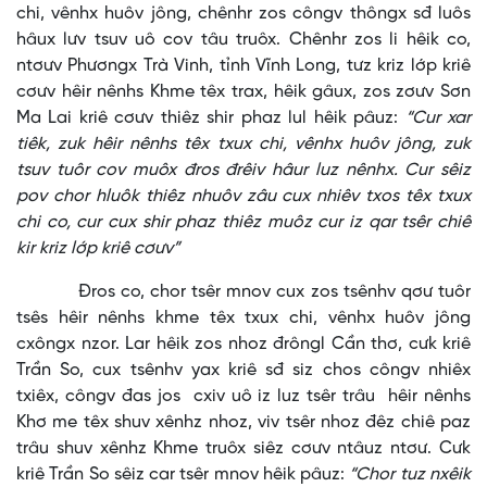
chi, vênhx huôv jông, chênhr zos côngv thôngx sđ luôs
hâux lưv tsuv uô cov tâu truôx. Chênhr zos li hêik co,
ntơưv Phươngx Trà Vinh, tỉnh Vĩnh Long, tưz kriz lớp kriê
cơưv hêir nênhs Khme têx trax, hêik gâux, zos zơưv Sơn
Ma Lai kriê cơưv thiêz shir phaz lul hêik pâuz:
“Cur xar
tiêk, zuk hêir nênhs têx txux chi, vênhx huôv jông, zuk
tsuv tuôr cov muôx đros đrêiv hâur luz nênhx. Cur sêiz
pov chor hluôk thiêz nhuôv zâu cux nhiêv txos têx txux
chi co, cur cux shir phaz thiêz muôz cur iz qar tsêr chiê
kir kriz lớp kriê cơưv”
Đros co, chor tsêr mnov cux zos tsênhv qơư tuôr
tsês hêir nênhs khme têx txux chi, vênhx huôv jông
cxôngx nzor. Lar hêik zos nhoz đrôngl Cần thơ, cưk kriê
Trần So, cux tsênhv yax kriê sđ siz chos côngv nhiêx
txiêx, côngv đas jos cxiv uô iz luz tsêr trâu hêir nênhs
Khơ me têx shuv xênhz nhoz, viv tsêr nhoz đêz chiê paz
trâu shuv xênhz Khme truôx siêz cơưv ntâuz ntơư. Cưk
kriê Trần So sêiz car tsêr mnov hêik pâuz:
“Chor tuz nxêik