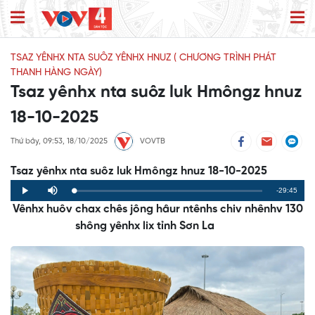
TSAZ YÊNHX NTA SUÔZ YÊNHX HNUZ ( CHƯƠNG TRÌNH PHÁT
THANH HÀNG NGÀY)
Tsaz yênhx nta suôz luk Hmôngz hnuz
18-10-2025
Thứ bảy, 09:53, 18/10/2025
VOVTB
Tsaz yênhx nta suôz luk Hmôngz hnuz 18-10-2025
Remaining
-29:45
Loaded
:
Progress
:
Play
Mute
0%
0%
Vênhx huôv chax chês jông hâur ntênhs chiv nhênhv 130
Time
shông yênhx lix tỉnh Sơn La