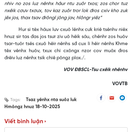
nhiv no zos luz nênhx hâur ntu zuôr txos; zos chor tuz
nxêik cơưv txơưx, tov kaz zuôr tror lok đros cxiv kho zuk
jêx jos, thax tsav đrôngl jông jav, hlôngr yiêz”
Hur si têx hâux lưv cxuô lênhx cưk kriê tsênhv niêx
hnuz sir tas đas jos tsưr ziv uô hêik sâu, chênhr zos huôv
tsar-tuôr tsês cxuô hêir nênhs sđ cux li hêir nênhs Khme
têx vênhx huôv, txux chi cxôngx nzor cov muôx đros
đrêiv luz nênhx tsik chiê pôngz plox./.
VOV ĐBSCL-Tsu cxêik nhênhv
VOVTB
Tsaz yênhx nta suôz luk
Tags:
Hmôngz hnuz 18-10-2025
Viết bình luận