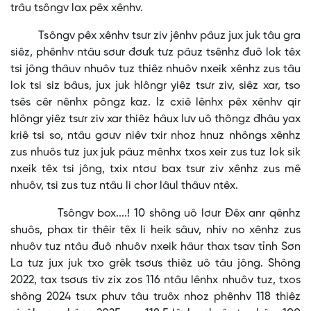
trâu tsôngv lax pêx xênhv.
Tsôngv pêx xênhv tsưr ziv jênhv pâuz jux juk tâu gra
siêz, phênhv ntâu sơưr đơưk tưz pâuz tsênhz đuô lok têx
tsi jông thâuv nhuôv tuz thiêz nhuôv nxeik xênhz zus tâu
lok tsi siz bâus, jux juk hlôngr yiêz tsưr ziv, siêz xar, tso
tsês cêr nênhx pôngz kaz. Iz cxiê lênhx pêx xênhv qir
hlôngr yiêz tsưr ziv xar thiêz hâux lưv uô thôngz đhâu yax
kriê tsi so, ntâu gơưv niêv txir nhoz hnuz nhôngs xênhz
zus nhuôs tưz jux juk pâuz mênhx txos xeir zus tuz lok sik
nxeik têx tsi jông, txix ntơư bax tsưr ziv xênhz zus mê
nhuôv, tsi zus tuz ntâu li chor lâul thâuv ntêx.
Tsôngv box....! 10 shông uô lơưr Đêx anr qênhz
shuôs, phax tir thêir têx li heik sâuv, nhiv no xênhz zus
nhuôv tuz ntâu đuô nhuôv nxeik hâur thax tsav tỉnh Sơn
La tưz jux juk txo grêk tsơưs thiêz uô tâu jông. Shông
2022, tax tsơưs tiv zix zos 116 ntâu lênhx nhuôv tuz, txos
shông 2024 tsưx phưv tâu truôx nhoz phênhv 118 thiêz