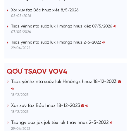
e
r
d
e
m
:
s
Xor xưv faz Bắc hnuz xiêz 8/5/2026
0
s
%
:
a
08/05/2026
0
%
i
Tsaz yênhx nta suôz luk Hmôngz hnuz xiêz 07/5/2026
07/05/2026
n
i
Tsaz yênhx nta suôz luk Hmôngz hnuz 2-5-2022
29/04/2022
n
g
T
QƠƯ TSAOV VOV4
i
Tsaz yênhx nta suôz luk Hmôngz hnuz 18-12-2023
m
e
18/12/2023
Xor xưv faz Bắc hnuz 18-12-2023
18/12/2023
Tsôngv box jêx jok têx luk thav hnuz 2-5-2022
29/04/2022