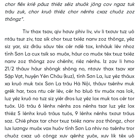
chor fiêx kriê pâuz thiêz sêiz shuôk jông cov ngaz tuk
trâu zuk, chor kruô thiêz chor nênhs cxaz chuôz zoz
thôngz”.
Tiv thax tsav, qiv hơưv phiv liv, viv li txơưv tưz uô
ntâu tsưr ziv, taz sik chor txuz txiêz nanv zoz thôngz, yêz
siz yar, siz đrâu sâuv têx cêr ndê tox, knhâuk lêv nhoz
tỉnh Sơn La cux tsik so muôx, hâur co muôx têx txuz txiêz
nanv zoz thôngz zov chênhr, riêz nênhs. Iz zav li hmo
21/2 thâuv hâur shôngk shông no, ntơưv thax tsav xar
Sặp Vạt, huyện Yên Châu (kuz), tỉnh Sơn La, luz yêz thâux
xa kruô muk txix Sơn La trâu Hà Nội, thâuv tsênhv muk
grêk har, txos ntu cêr lêv, cêr ho bluô tiv muôx nas lok,
luz yêz kruô no tưz siz yiêr đros luz yêz lox muk tos cêr tor
tuôx. Uô trâu 6 lênhx nênhs zos nênhs tsar luz yêz lox
thiêz 5 lênhx kruô trâus tuôs, 9 lênhx nênhs txơưr trâus
saz. Chiê phax tar chor txuz txiêz nanv zoz thôngz, chor
lưx lươngv muôx vax huôv tỉnh Sơn La nhiv no tsênhv tror
chuôz cxaz uô côngz xưv qênhz yuôx, xưv lik têx uô