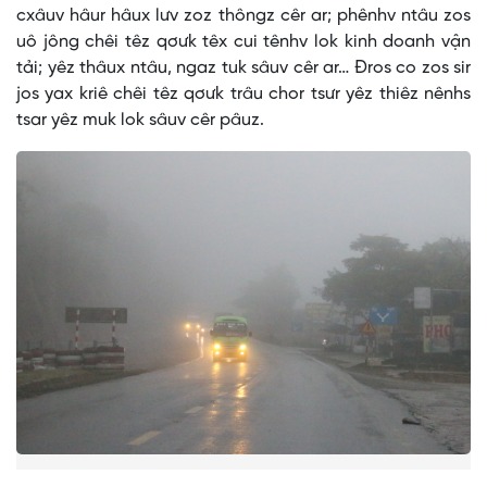
cxâuv hâur hâux lưv zoz thôngz cêr ar; phênhv ntâu zos
uô jông chêi têz qơưk têx cui tênhv lok kinh doanh vận
tải; yêz thâux ntâu, ngaz tuk sâuv cêr ar… Đros co zos sir
jos yax kriê chêi têz qơưk trâu chor tsưr yêz thiêz nênhs
tsar yêz muk lok sâuv cêr pâuz.