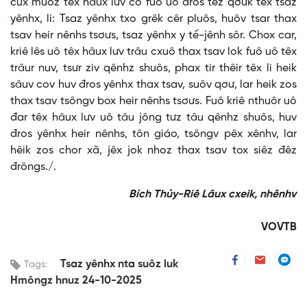
cux muôz têx hâux lưv co fuô uô đros têz qơưk têx tsaz
yênhx, li: Tsaz yênhx txo grêk cêr pluôs, huôv tsar thax
tsav heir nênhs tsơưs, tsaz yênhx y tế-jênh sôr. Chox car,
kriê lês uô têx hâux lưv trâu cxuô thax tsav lok fuô uô têx
trâur nuv, tsưr ziv qênhz shuôs, phax tir thêir têx li heik
sâuv cov huv đros yênhx thax tsav, suôv qơư, lar heik zos
thax tsav tsôngv box heir nênhs tsơưs. Fuô kriê nthuôr uô
đar têx hâux lưv uô tâu jông tưz tâu qênhz shuôs, huv
đros yênhx heir nênhs, tôn giáo, tsôngv pêx xênhv, lar
hêik zos chor xã, jêx jok nhoz thax tsav tox siêz đêz
đrôngs./.
Bích Thủy-Riê Lâux cxeik, nhênhv
VOVTB
Tsaz yênhx nta suôz luk
Tags:
Hmôngz hnuz 24-10-2025