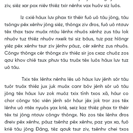
ziv, siêz xar pox niêv thiêz txir nênhx vax huôv siz luôs.
Iz cxiê hâux lưv phax tir thêir fuô uô tâu jông, tâu
tsôngv pêx xênhv jông siêz, thôngx ziv đros, fuô uô ntơưv
têx thax tsav muôx ntâu lênhx nhuôs xênhz zus tâu lok
nhuôv tuz thiêz nhuôv nxeik tsi siz bâus, tưz paz hlôngr
yiêz pêx xênhv tsưr ziv jênhv pâuz, cêr xênhz zus nhuôs.
Côngv thôngx cêr thôngx ziv thiêz sir jos cxaz chuôz zos
qơư khov chiê tsưx phưv tâu truôx têx luôs hâux lưv tưz
uô tâu.
Txix têx lênhx nênhs lês uô hâux lưv jênh sôr tâu
tuôr truôx thiêz jux juk muôx canr bôv jênh sôr uô tâu
jông têx hâux lưv zok muôz txix tỉnh txos xã, hâur co
chor côngv tác viên jênh sôr hâur jêx jok tror zos têx
lênhx uô ntêx nyuôs yax kriê, seiz kaz thiêz phax tir thêir
têx tsi jông ntơưv côngv thôngx. No zos têx lênhx đros
đreiv pêx xênhv, pâuz tsênhz pêx xênhv, paz yax xa, fuô
kriê tâu jông Đảng, têz qơưk tsưr ziv, tsênhv chei txos