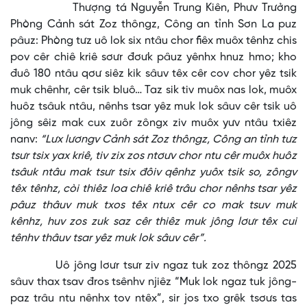
Thượng tá Nguyễn Trung Kiên, Phưv Trưởng
Phòng Cảnh sát Zoz thôngz, Công an tỉnh Sơn La puz
pâuz: Phòng tưz uô lok six ntâu chor fiêx muôx tênhz chis
pov cêr chiê kriê sơưr đơưk pâuz yênhx hnuz hmo; kho
đuô 180 ntâu qơư siêz kik sâuv têx cêr cov chor yêz tsik
muk chênhr, cêr tsik bluô… Taz sik tiv muôx nas lok, muôx
huôz tsâuk ntâu, nênhs tsar yêz muk lok sâuv cêr tsik uô
jông sêiz mak cux zuôr zôngx ziv muôx yưv ntâu txiêz
nanv:
“Lưx lươngv Cảnh sát Zoz thôngz, Công an tỉnh tưz
tsưr tsix yax kriê, tiv zix zos ntơưv chor ntu cêr muôx huôz
tsâuk ntâu mak tsưr tsix đôiv qênhz yuôx tsik so, zôngv
têx tênhz, còi thiêz loa chiê kriê trâu chor nênhs tsar yêz
pâuz thâuv muk txos têx ntux cêr co mak tsuv muk
kênhz, huv zos zuk saz cêr thiêz muk jông lơưr têx cui
tênhv thâuv tsar yêz muk lok sâuv cêr”.
Uô jông lơưr tsưr ziv ngaz tuk zoz thôngz 2025
sâuv thax tsav đros tsênhv njiêz “Muk lok ngaz tuk jông-
paz trâu ntu nênhx tov ntêx”, sir jos txo grêk tsơưs tas