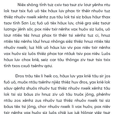
Niêx shông tỉnh tưz cxiv tsa tsưr ziv lơưr yênhx ntu
lok tsưr tsix fuô uô têx hâux lưv phax tir thêir nhuôv tuz
thiêz nhuôv nxeik xênhz zus tâu lok tsi siz bâus hâur thax
tsav tỉnh Sơn La; fuô uô têx hâux lưv, chiê gra siêz tsơưr
lươngv jênh sôr, pox niêv txir nênhx vax huôv siz luôs, uô
lơưr ntiêx têz hnuz phax tir thêir tsi xênhz tuz ci, hnuz
ntiêx têz nênhs lâul hnuz nhôngs siêz thiêz hnuz ntiêx têz
nhuôv nxeik; luz hlik uô hâux lưv viv pox niêv txir nênhx
vax huôv siz luôs thiêz phax tar ntâuk tsiv pox niêv. Luôs
hâux lưv chox kriê, seiz car tâu thôngx ziv tsưr tsix txix
tỉnh txos cxuô tsênhv qơư.
Đros trâu têx li heik co, hâux lưv yax kriê tâu sir jos
fuô uô, muôx ntâu tsênhv njiêz thiêz huv đros, yax kriê lok
sâuv qênhz shuôs nhuôv tuz thiêz nhuôv nxeik xênhz tâu
lok tsi siz bâus ziv hnuz ziv uô tâu truôx jông, phênhv
ntâu zos xênhz zus nhuôv tuz thiêz nhuôv nxeik tsi siz
bâus têx tsi jông, chor nhuôv nxeik li vax huôv, pox niêv
txir nênhx vax huôv siz luôs chiê jux juk hlôngr yiêz tsưr