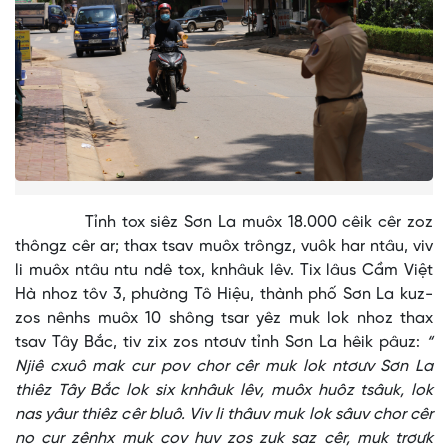
Tỉnh tox siêz Sơn La muôx 18.000 cêik cêr zoz
thôngz cêr ar; thax tsav muôx trôngz, vuôk har ntâu, viv
li muôx ntâu ntu ndê tox, knhâuk lêv. Tix lâus Cầm Việt
Hà nhoz tôv 3, phường Tô Hiệu, thành phố Sơn La kuz-
zos nênhs muôx 10 shông tsar yêz muk lok nhoz thax
tsav Tây Bắc, tiv zix zos ntơưv tỉnh Sơn La hêik pâuz:
“
Njiê cxuô mak cur pov chor cêr muk lok ntơưv Sơn La
thiêz Tây Bắc lok six knhâuk lêv, muôx huôz tsâuk, lok
nas yâur thiêz cêr bluô. Viv li thâuv muk lok sâuv chor cêr
no cur zênhx muk cov huv zos zuk saz cêr, muk trơưk