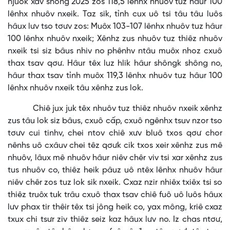
njuôk xav shông 2025 zos 118,5 lênhx nhuôv tuz hâur 100
lênhx nhuôv nxeik. Taz sik, tỉnh cux uô tsi tâu tâu luôs
hâux lưv tso tơưv zos: Muôx 103-107 lênhx nhuôv tuz hâur
100 lênhx nhuôv nxeik; Xênhz zus nhuôv tuz thiêz nhuôv
nxeik tsi siz bâus nhiv no phênhv ntâu muôx nhoz cxuô
thax tsav qơư. Hâur têx luz hlik hâur shôngk shông no,
hâur thax tsav tỉnh muôx 119,3 lênhx nhuôv tuz hâur 100
lênhx nhuôv nxeik tâu xênhz zus lok.
Chiê jux juk têx nhuôv tuz thiêz nhuôv nxeik xênhz
zus tâu lok siz bâus, cxuô cấp, cxuô ngênhx tsuv nzor tso
tơưv cui tinhv, chei ntov chiê xưv bluô txos qơư chor
nênhs uô cxâuv chei têz qơưk cik txos xeir xênhz zus mê
nhuôv, lâux mê nhuôv hâur niêv chêr viv tsi xar xênhz zus
tus nhuôv co, thiêz heik pâuz uô ntêx lênhx nhuôv hâur
niêv chêr zos tuz lok sik nxeik. Cxaz nzir nhiêx txiêx tsi so
thiêz truôx tuk trâu cxuô thax tsav chiê fuô uô luôs hâux
lưv phax tir thêir têx tsi jông heik co, yax mông, kriê cxaz
txux chi tsưr ziv thiêz seiz kaz hâux lưv no. Iz chas ntơư,