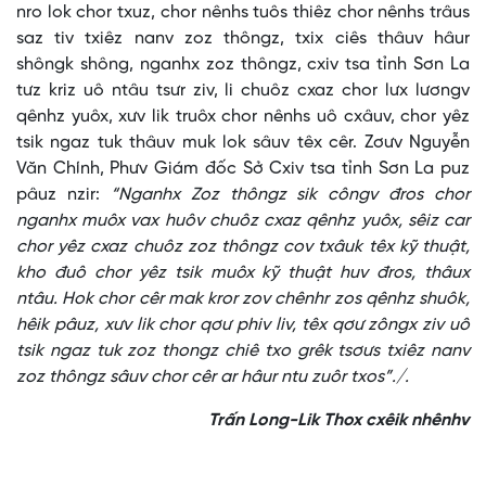
nro lok chor txuz, chor nênhs tuôs thiêz chor nênhs trâus
saz tiv txiêz nanv zoz thôngz, txix ciês thâuv hâur
shôngk shông, nganhx zoz thôngz, cxiv tsa tỉnh Sơn La
tưz kriz uô ntâu tsưr ziv, li chuôz cxaz chor lưx lươngv
qênhz yuôx, xưv lik truôx chor nênhs uô cxâuv, chor yêz
tsik ngaz tuk thâuv muk lok sâuv têx cêr. Zơưv Nguyễn
Văn Chính, Phưv Giám đốc Sở Cxiv tsa tỉnh Sơn La puz
pâuz nzir:
“Nganhx Zoz thôngz sik côngv đros chor
nganhx muôx vax huôv chuôz cxaz qênhz yuôx, sêiz car
chor yêz cxaz chuôz zoz thôngz cov txâuk têx kỹ thuật,
kho đuô chor yêz tsik muôx kỹ thuật huv đros, thâux
ntâu. Hok chor cêr mak kror zov chênhr zos qênhz shuôk,
hêik pâuz, xưv lik chor qơư phiv liv, têx qơư zôngx ziv uô
tsik ngaz tuk zoz thongz chiê txo grêk tsơưs txiêz nanv
zoz thôngz sâuv chor cêr ar hâur ntu zuôr txos”./.
Trấn Long-Lik Thox cxêik nhênhv