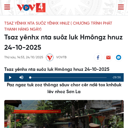
TSAZ YÊNHX NTA SUÔZ YÊNHX HNUZ ( CHƯƠNG TRÌNH PHÁT
THANH HÀNG NGÀY)
Tsaz yênhx nta suôz luk Hmôngz hnuz
24-10-2025
Thứ sáu, 14:53, 24/10/2025
VOVTB
Tsaz yênhx nta suôz luk Hmôngz hnuz 24-10-2025
Remaining
-29:56
Loaded
:
Progress
:
Play
Mute
0%
0%
Paz ngaz tuk zoz thôngz sâuv chor cêr ndê tox knhâuk
Time
lêv nhoz Sơn La