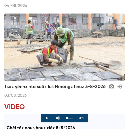
04/08/2026
Tsaz yênhx nta suôz luk Hmôngz hnuz 3-8-2026
03/08/2026
VIDEO
R
-3:58
L
P
P
M
o
r
l
u
a
o
a
t
e
Chêi têz qơưs hnuz xiêz 8/5/2026
d
g
y
e