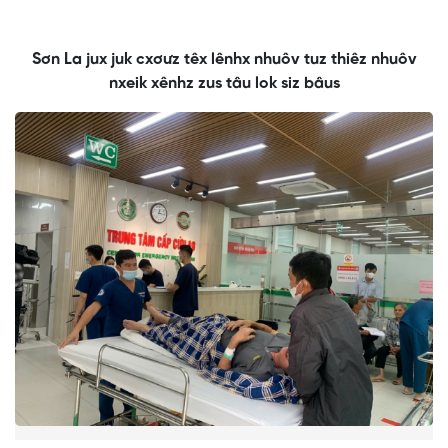
Sơn La jux juk cxơưz têx lênhx nhuôv tuz thiêz nhuôv
nxeik xênhz zus tâu lok siz bâus