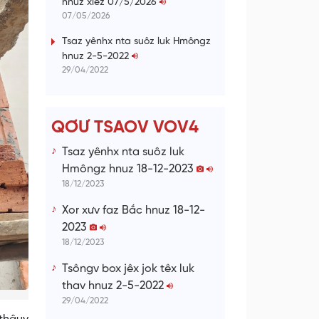
hnuz xiêz 07/5/2026
n
07/05/2026
g
Tsaz yênhx nta suôz luk Hmôngz
hnuz 2-5-2022
T
29/04/2022
i
m
e
QƠƯ TSAOV VOV4
Tsaz yênhx nta suôz luk
Hmôngz hnuz 18-12-2023
18/12/2023
Xor xưv faz Bắc hnuz 18-12-
2023
18/12/2023
Tsôngv box jêx jok têx luk
thav hnuz 2-5-2022
29/04/2022