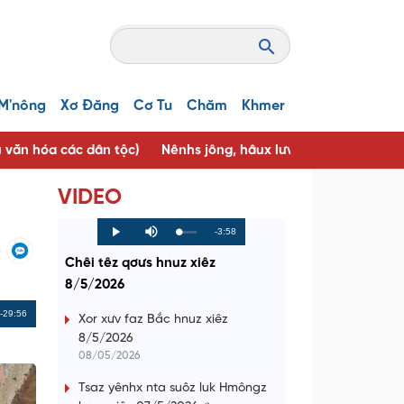
M'nông
Xơ Đăng
Cơ Tu
Chăm
Khmer
u văn hóa các dân tộc)
Nênhs jông, hâux lưv jông ( Người tốt, 
VIDEO
R
-3:58
L
P
P
M
o
r
l
u
a
o
a
t
e
Chêi têz qơưs hnuz xiêz
d
g
y
e
e
r
d
e
8/5/2026
m
:
s
0
s
%
:
a
Remaining
-29:56
0
Xor xưv faz Bắc hnuz xiêz
%
8/5/2026
i
Time
08/05/2026
n
Tsaz yênhx nta suôz luk Hmôngz
i