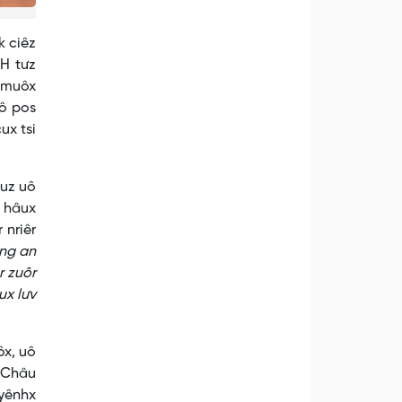
k ciêz
 H tưz
z muôx
uô pos
ux tsi
âuz uô
v hâux
 nriêr
ông an
r zuôr
ux lưv
ôx, uô
i Châu
 yênhx