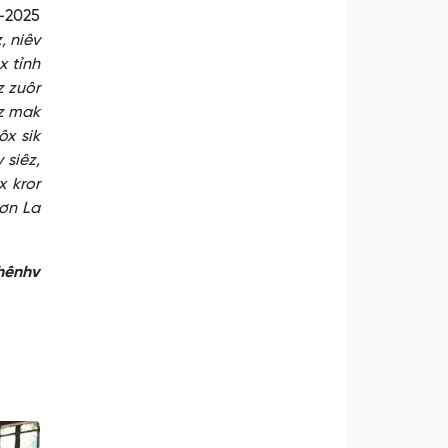
0-2025
, niêv
x tỉnh
z zuôr
êz mak
ôx sik
 siêz,
x kror
Sơn La
nhênhv