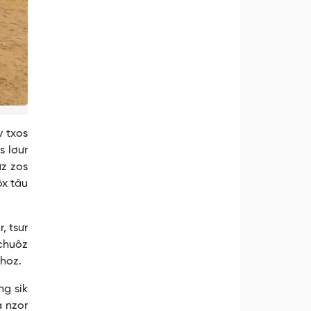
 txos
s lơưr
ưz zos
ôx tâu
, tsưr
 chuôz
nhoz.
g sik
a nzor