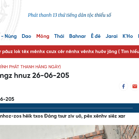
 - Nùng
Dao
Mông
Thái
Bahnar
Ê đê
Jarai
K'Ho
r pâuz lok têx mênhx cxưx cêr nênhx vênhx huôv jông ( Tìm hiể
RÌNH PHÁT THANH HÀNG NGÀY)
ôngz hnuz 26-06-205
06-205
nhoz-zos hêik txos Đảng tsưr ziv uô, pêx xênhv siêz xar