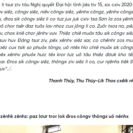
i tsưr ziv tâu Nghị quyết Đại hội tỉnh jiês tiv 15, six cxiv 202
v siêz, côngv siêz, niêv côngv siêz, yênhx côngz, yênhx côngz
ros sik côngv siêz li co tưz jux juk cxiv tsa Sơn la zos yênh
ô chor tsêr đaz tuôs lav nhoz cux jông li co. Zuôr txos no, pê
ov, chox kriê chor jênhv vưv. Thiêz chiê muôx tâu sik côngv si
suv huv Đảng tsưr ziv, pêx xênhv siêz xar, co chênhr zos mu
êz cux tsik so phuôx tôngv, uô ntêx hlo chiê muôx sik côngv
êx xênhv phuôx huiz têx kror tưz uô tâu thiêz đơưk kho tê
ar. Đros sik côngv siêz, thôngx ziv siêz li co, cur njênhs tiêk 
ưv”./.
Thanh Thủy, Thu Thùy-Lik Thox cxêik 
 zênhk zênhz: paz lơưr tror lok đros côngv thôngx uô nênhx