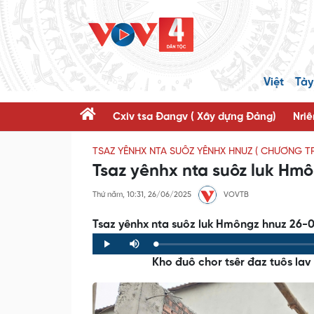
Việt
Tày
Cxiv tsa Đangv ( Xây dựng Đảng)
Nriê
TSAZ YÊNHX NTA SUÔZ YÊNHX HNUZ ( CHƯƠNG T
Tsaz yênhx nta suôz luk Hm
Thứ năm, 10:31, 26/06/2025
VOVTB
Tsaz yênhx nta suôz luk Hmôngz hnuz 26-
Loaded
:
Progress
:
Play
Mute
0%
0%
Kho đuô chor tsêr đaz tuôs lav 