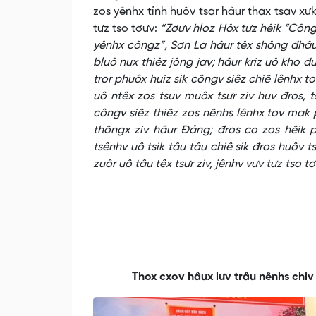
zos yênhx tỉnh huôv tsar hâur thax tsav xưk l
tưz tso tơưv:
“Zơưv hloz Hôx tưz hêik “Công
yênhx côngz”, Sơn La hâur têx shông đhâu, đ
bluô nux thiêz jông jav; hâur kriz uô kho đu
tror phuôx huiz sik côngv siêz chiê lênhx t
uô ntêx zos tsuv muôx tsưr ziv huv đros, t
côngv siêz thiêz zos nênhs lênhx tov mak p
thôngx ziv hâur Đảng; đros co zos hêik p
tsênhv uô tsik tâu tâu chiê sik đros huôv ts
zuôr uô tâu têx tsưr ziv, jênhv vưv tưz tso tơ
Thox cxov hâux lưv trâu nênhs chiv