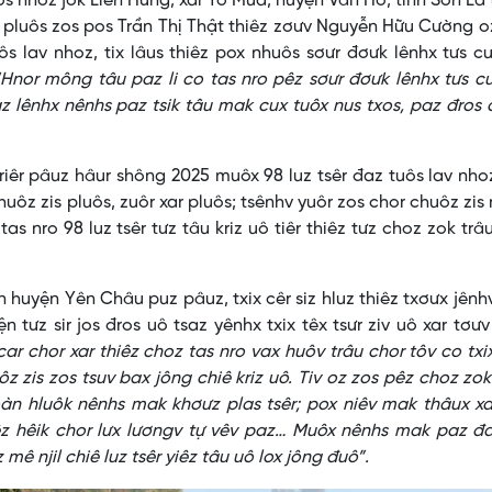
oz jok Liên Hưng, xar Tô Múa, huyện Vân Hồ, tỉnh Sơn La 
 pluôs zos pos Trần Thị Thật thiêz zơưv Nguyễn Hữu Cường o
s lav nhoz, tix lâus thiêz pox nhuôs sơưr đơưk lênhx tưs cu
“Hnor mông tâu paz li co tas nro pêz sơưr đơưk lênhx tưs cu
gz lênhx nênhs paz tsik tâu mak cux tuôx nus txos, paz đros
pâuz hâur shông 2025 muôx 98 luz tsêr đaz tuôs lav nhoz
huôz zis pluôs, zuôr xar pluôs; tsênhv yuôr zos chor chuôz zis
s nro 98 luz tsêr tưz tâu kriz uô tiêr thiêz tưz choz zok trâ
n Yên Châu puz pâuz, txix cêr siz hluz thiêz txơưx jênhv
 tưz sir jos đros uô tsaz yênhx txix têx tsưr ziv uô xar tơưv
ar chor xar thiêz choz tas nro vax huôv trâu chor tôv co txix
ôz zis zos tsuv bax jông chiê kriz uô. Tiv oz zos pêz choz zo
i Đoàn hluôk nênhs mak khơưz plas tsêr; pox niêv mak thâux x
z hêik chor lưx lươngv tự vêv paz… Muôx nênhs mak paz đa
ê njil chiê luz tsêr yiêz tâu uô lox jông đuô”.