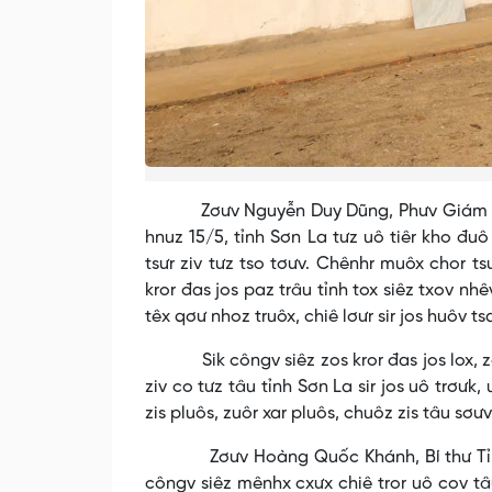
Zơưv Nguyễn Duy Dũng, Phưv Giám đốc S
hnuz 15/5, tỉnh Sơn La tưz uô tiêr kho đuô
tsưr ziv tưz tso tơưv. Chênhr muôx chor ts
kror đas jos paz trâu tỉnh tox siêz txov nh
têx qơư nhoz truôx, chiê lơưr sir jos huôv ts
Sik côngv siêz zos kror đas jos lox, zos k
ziv co tưz tâu tỉnh Sơn La sir jos uô trơưk,
zis pluôs, zuôr xar pluôs, chuôz zis tâu sơư
Zơưv Hoàng Quốc Khánh, Bí thư Tỉnh ủy 
côngv siêz mênhx cxưx chiê tror uô cov tâu