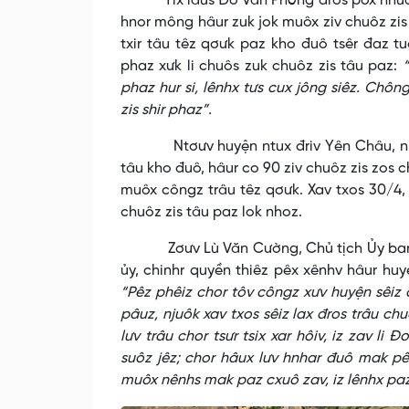
Tix lâus Đỗ Văn Phóng đros pox nhuôs nh
hnor mông hâur zuk jok muôx ziv chuôz zis
txir tâu têz qơưk paz kho đuô tsêr đaz tuô
phaz xưk li chuôs zuk chuôz zis tâu paz:
phaz hur si, lênhx tưs cux jông siêz. Chôn
zis shir phaz”.
Ntơưv huyện ntux đriv Yên Châu, nriêr 
tâu kho đuô, hâur co 90 ziv chuôz zis zos c
muôx côngz trâu têz qơưk. Xav txos 30/4, ta
chuôz zis tâu paz lok nhoz.
Zơưv Lù Văn Cường, Chủ tịch Ủy ban huyệ
ủy, chinhr quyền thiêz pêx xênhv hâur huyện
“Pêz phêiz chor tôv côngz xưv huyện sêiz c
pâuz, njuôk xav txos sêiz lax đros trâu chu
lưv trâu chor tsưr tsix xar hôiv, iz zav l
suôz jêz; chor hâux lưv hnhar đuô mak pê
muôx nênhs mak paz cxuô zav, iz lênhx paz m