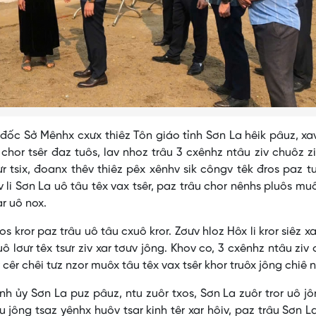
ở Mênhx cxưx thiêz Tôn giáo tỉnh Sơn La hêik pâuz, xav
 chor tsêr đaz tuôs, lav nhoz trâu 3 cxênhz ntâu ziv chuôz zi
ưr tsix, đoanx thêv thiêz pêx xênhv sik côngv têk đros paz t
êv li Sơn La uô tâu têx vax tsêr, paz trâu chor nênhs pluôs mu
ar uô nox.
ror paz trâu uô tâu cxuô kror. Zơưv hloz Hôx li kror siêz xar
 uô lơưr têx tsưr ziv xar tơưv jông. Khov co, 3 cxênhz ntâu ziv
v cêr chêi tưz nzor muôx tâu têx vax tsêr khor truôx jông chiê 
Sơn La puz pâuz, ntu zuôr txos, Sơn La zuôr tror uô jôn
 jông tsaz yênhx huôv tsar kinh têr xar hôiv, paz trâu Sơn L