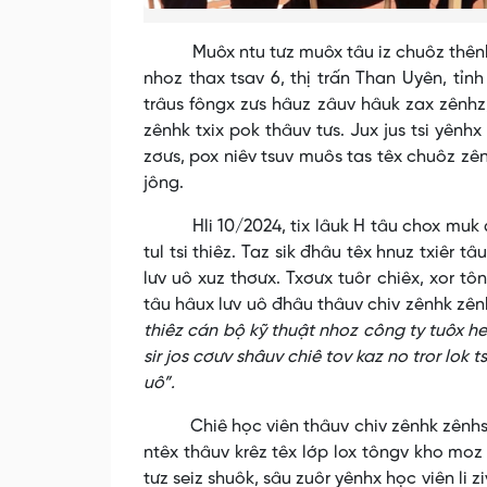
Muôx ntu tưz muôx tâu iz chuôz thênhx sh
nhoz thax tsav 6, thị trấn Than Uyên, tỉnh
trâus fôngx zưs hâuz zâuv hâuk zax zênhz, 
zênhk txix pok thâuv tưs. Jux jus tsi yênh
zơưs, pox niêv tsuv muôs tas têx chuôz zên
jông.
Hli 10/2024, tix lâuk H tâu chox muk qơư
tul tsi thiêz. Taz sik đhâu têx hnuz txiêr t
lưv uô xuz thơưx. Txơưx tuôr chiêx, xor tông
tâu hâux lưv uô đhâu thâuv chiv zênhk zê
thiêz cán bộ kỹ thuật nhoz công ty tuôx heik
sir jos cơưv shâuv chiê tov kaz no tror lok
uô”.
Chiê học viên thâuv chiv zênhk zênhs tâu
ntêx thâuv krêz têx lớp lox tôngv kho moz
tưz seiz shuôk, sâu zuôr yênhx học viên li zi