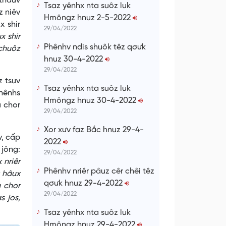
thâuv
Tsaz yênhx nta suôz luk
z niêv
Hmôngz hnuz 2-5-2022
x shir
29/04/2022
x shir
Phênhv ndis shuôk têz qơưk
 chuôz
hnuz 30-4-2022
29/04/2022
 tsuv
Tsaz yênhx nta suôz luk
 nênhs
Hmôngz hnuz 30-4-2022
u chor
29/04/2022
Xor xưv faz Bắc hnuz 29-4-
, cấp
2022
 jông:
29/04/2022
 nriêr
Phênhv nriêr pâuz cêr chêi têz
k hâux
qơưk hnuz 29-4-2022
a chor
29/04/2022
s jos,
Tsaz yênhx nta suôz luk
Hmôngz hnuz 29-4-2022