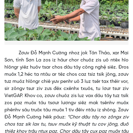
Zơưv Đỗ Mạnh Cường nhoz jok Tân Thảo, xar Mai
Sơn, tỉnh Sơn La zos iz hâur chor chuôz zis uô ntêx hlo
hlôngr yiêz huôv tsar chos dâu tây công nghệ siêz. Đros
muôx 1,2 héc ta ntâu ar têz chos caz tsiz tsik jông, zơưv
tưz muôz hlôngr chiê yưv penhr uô 3 luz tsêr tax thêir vor,
sir zôngv tsưr ziv zưs đêx cxênhx txuôs, tu lơưr tsưr ziv
VietGAP. Khov co, zơưv chuôz zis luz vax dâu tây tưz tsik
zos paz muôx tâu tsơưr lươngv siêz mak tsênhv muôx
phênhv sâu truôx tâu muôx 1 tiv đêiv ntâu iz shông. Zơưv
Đỗ Mạnh Cường hêik pâuz:
“Chor dâu tây no zôngx ziv
chos taz sik lax tu, tsuv muôx kỹ thuật tu cov jông, đuô
thiêz khov trâu ntux paz. Chor dâu tây cux paz muôx tâu