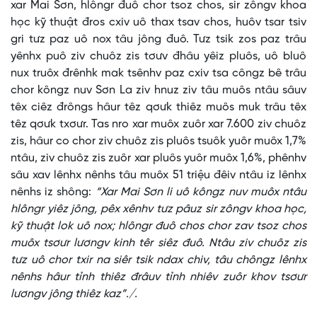
xar Mai Sơn, hlôngr đuô chor tsoz chos, sir zôngv khoa
học kỹ thuật đros cxiv uô thax tsav chos, huôv tsar tsiv
gri tưz paz uô nox tâu jông đuô. Tưz tsik zos paz trâu
yênhx puô ziv chuôz zis tơưv đhâu yêiz pluôs, uô bluô
nux truôx đrênhk mak tsênhv paz cxiv tsa côngz bê trâu
chor kôngz nuv Sơn La ziv hnuz ziv tâu muôs ntâu sâuv
têx ciêz đrôngs hâur têz qơưk thiêz muôs muk trâu têx
têz qơưk txơưr. Tas nro xar muôx zuôr xar 7.600 ziv chuôz
zis, hâur co chor ziv chuôz zis pluôs tsuôk yuôr muôx 1,7%
ntâu, ziv chuôz zis zuôr xar pluôs yuôr muôx 1,6%, phênhv
sâu xav lênhx nênhs tâu muôx 51 triệu đêiv ntâu iz lênhx
nênhs iz shông:
“Xar Mai Sơn li uô kôngz nuv muôx ntâu
hlôngr yiêz jông, pêx xênhv tưz pâuz sir zôngv khoa học,
kỹ thuật lok uô nox; hlôngr đuô chos chor zav tsoz chos
muôx tsơưr lươngv kinh têr siêz đuô. Ntâu ziv chuôz zis
tưz uô chor txir na siêr tsik ndax chiv, tâu chôngz lênhx
nênhs hâur tỉnh thiêz đrâuv tỉnh nhiêv zuôr khov tsơưr
lươngv jông thiêz kaz”./.