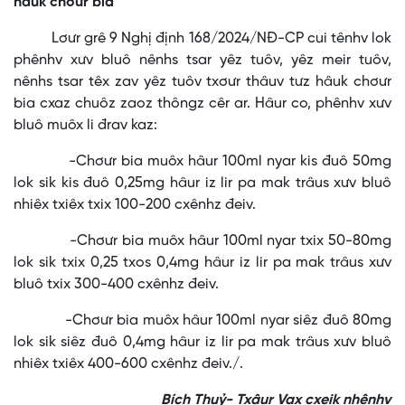
hâuk chơưr bia
Lơưr grê 9 Nghị định 168/2024/NĐ-CP cui tênhv lok
phênhv xưv bluô nênhs tsar yêz tuôv, yêz meir tuôv,
nênhs tsar têx zav yêz tuôv txơưr thâuv tưz hâuk chơưr
bia cxaz chuôz zaoz thôngz cêr ar. Hâur co, phênhv xưv
bluô muôx li đrav kaz:
-Chơưr bia muôx hâur 100ml nyar kis đuô 50mg
lok sik kis đuô 0,25mg hâur iz lir pa mak trâus xưv bluô
nhiêx txiêx txix 100-200 cxênhz đeiv.
-Chơưr bia muôx hâur 100ml nyar txix 50-80mg
lok sik txix 0,25 txos 0,4mg hâur iz lir pa mak trâus xưv
bluô txix 300-400 cxênhz đeiv.
-Chơưr bia muôx hâur 100ml nyar siêz đuô 80mg
lok sik siêz đuô 0,4mg hâur iz lir pa mak trâus xưv bluô
nhiêx txiêx 400-600 cxênhz đeiv./.
Bích Thuỷ- Txâur Vax cxeik nhênhv