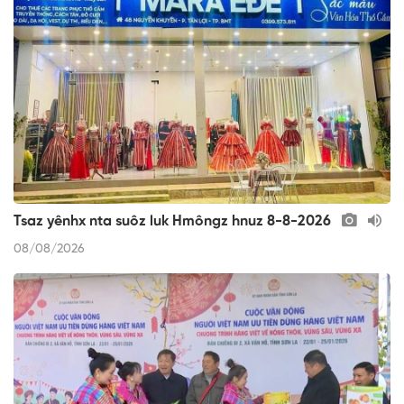
Tsaz yênhx nta suôz luk Hmôngz hnuz 8-8-2026
08/08/2026