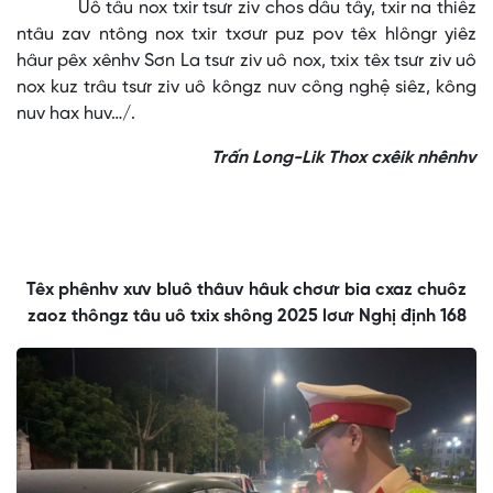
Uô tâu nox txir tsưr ziv chos dâu tây, txir na thiêz
ntâu zav ntông nox txir txơưr puz pov têx hlôngr yiêz
hâur pêx xênhv Sơn La tsưr ziv uô nox, txix têx tsưr ziv uô
nox kuz trâu tsưr ziv uô kôngz nuv công nghệ siêz, kông
nuv hax huv…/.
Trấn Long-Lik Thox cxêik nhênhv
Têx phênhv xưv bluô thâuv hâuk chơưr bia cxaz chuôz
zaoz thôngz tâu uô txix shông 2025 lơưr Nghị định 168