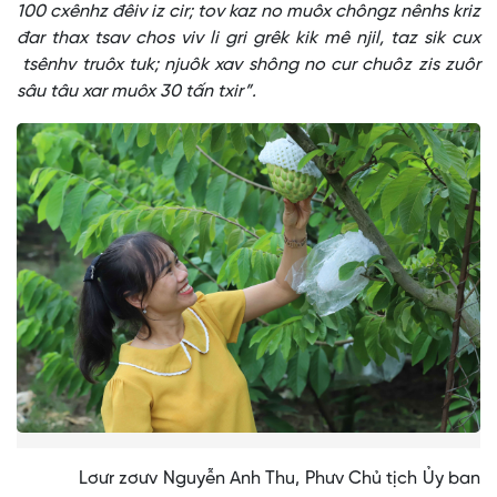
100 cxênhz đêiv iz cir; tov kaz no muôx chôngz nênhs kriz
đar thax tsav chos viv li gri grêk kik mê njil, taz sik cux
tsênhv truôx tuk; njuôk xav shông no cur chuôz zis zuôr
sâu tâu xar muôx 30 tấn txir”.
Lơưr zơưv Nguyễn Anh Thu, Phưv Chủ tịch Ủy ban