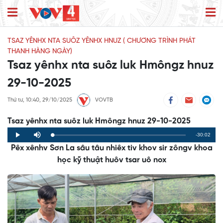
TSAZ YÊNHX NTA SUÔZ YÊNHX HNUZ ( CHƯƠNG TRÌNH PHÁT
THANH HÀNG NGÀY)
Tsaz yênhx nta suôz luk Hmôngz hnuz
29-10-2025
Thứ tư, 10:40, 29/10/2025
VOVTB
Tsaz yênhx nta suôz luk Hmôngz hnuz 29-10-2025
Remaining
-30:02
Loaded
:
Progress
:
Play
Mute
0%
0%
Pêx xênhv Sơn La sâu tâu nhiêx tiv khov sir zôngv khoa
Time
học kỹ thuật huôv tsar uô nox