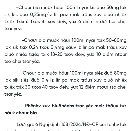
-Chơưr bia muôx hâur 100ml nyar kis đuô 50mg lok
sik kis đuô 0,25mg/iz lir paz mak trâus xưv bluô nhiêx
txiêx txix 6 txos 8 tsov đeiv, yưx 6 điểm ntơưr tso chei
tsar yêz.
-Chơưr bia muôx hâur 100ml nyar txix 50-80mg
lok sik txix 0,24 txos 0,4mg sâuv iz lir pa mak trâus xưv
bluô nhiêx txiêx txix 18-20 tsov đeiv, yưx 10 điểm ntơưr
tso chei tsar yêz.
-Chơưr bia muôx hâur 100ml nyar siêz đuô 80mg
lok sik siêz đuô 0,4 iz lir pa mak trâus xưv bluô nhiêx
txiêx txix 30 txos 40 tsov đeiv, yưx 12 điểm ntơưr tso chei
tsar yêz.
Phênhv xưv bluônênhs tsar yêz meir thâuv tưz
hâuk chơưr bia
Lơưr grê 6 Nghị định 168/2024/NĐ-CP cui tênhv lok