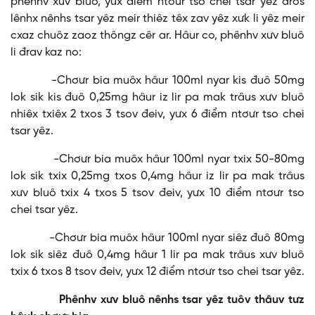
phênhv xưv bluô, yưx điểm ntơưr tso chei tsar yêz đros
lênhx nênhs tsar yêz meir thiêz têx zav yêz xưk li yêz meir
cxaz chuôz zaoz thôngz cêr ar. Hâur co, phênhv xưv bluô
li đrav kaz no:
-Chơưr bia muôx hâur 100ml nyar kis đuô 50mg
lok sik kis đuô 0,25mg hâur iz lir pa mak trâus xưv bluô
nhiêx txiêx 2 txos 3 tsov đeiv, yưx 6 điểm ntơưr tso chei
tsar yêz.
-Chơưr bia muôx hâur 100ml nyar txix 50-80mg
lok sik txix 0,25mg txos 0,4mg hâur iz lir pa mak trâus
xưv bluô txix 4 txos 5 tsov đeiv, yưx 10 điểm ntơưr tso
chei tsar yêz.
-Chơưr bia muôx hâur 100ml nyar siêz đuô 80mg
lok sik siêz đuô 0,4mg hâur 1 lir pa mak trâus xưv bluô
txix 6 txos 8 tsov đeiv, yưx 12 điểm ntơưr tso chei tsar yêz.
Phênhv xưv bluô nênhs tsar yêz tuôv thâuv tưz