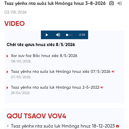
Tsaz yênhx nta suôz luk Hmôngz hnuz 3-8-2026
03/08/2026
VIDEO
R
-3:58
L
P
P
M
o
r
l
u
a
o
a
t
e
Chêi têz qơưs hnuz xiêz 8/5/2026
d
g
y
e
e
r
d
e
m
:
s
Xor xưv faz Bắc hnuz xiêz 8/5/2026
0
s
%
:
a
08/05/2026
0
%
i
Tsaz yênhx nta suôz luk Hmôngz hnuz xiêz 07/5/2026
07/05/2026
n
i
Tsaz yênhx nta suôz luk Hmôngz hnuz 2-5-2022
29/04/2022
n
g
T
QƠƯ TSAOV VOV4
i
Tsaz yênhx nta suôz luk Hmôngz hnuz 18-12-2023