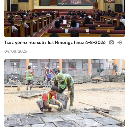
Tsaz yênhx nta suôz luk Hmôngz hnuz 4-8-2026
04/08/2026