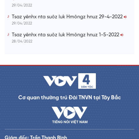
29/04/2022
Tsaz yênhx nta suôz luk Hmôngz hnuz 29-4-2022
29/04/2022
Tsaz yênhx nta suôz luk Hmôngz hnuz 1-5-2022
28/04/2022
Cơ quan thường trú Đài TNVN tại Tây Bắc
Giám đốc: Trần Thanh Bình