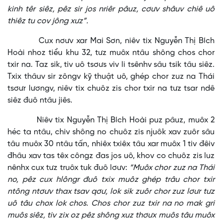
kinh têr siêz, pêz sir jos nriêr pâuz, cơưv shâuv chiê uô
thiêz tu cov jông xưz”.
Cux nơưv xar Mai Sơn, niêv tix Nguyễn Thị Bích
Hoài nhoz tiểu khu 32, tưz muôx ntâu shông chos chor
txir na. Taz sik, tiv uô tsơưs viv li tsênhv sâu tsik tâu siêz.
Txix thâuv sir zôngv kỹ thuật uô, ghép chor zuz na Thái
tsơưr lươngv, niêv tix chuôz zis chor txir na tưz tsar ndê
siêz đuô ntâu jiês.
Niêv tix Nguyễn Thị Bích Hoài puz pâuz, muôx 2
héc ta ntâu, chiv shông no chuôz zis njuôk xav zuôr sâu
tâu muôx 30 ntâu tấn, nhiêx txiêx tâu xar muôx 1 tiv đêiv
đhâu xav tas têx côngz đas jos uô, khov co chuôz zis luz
nênhx cux tưz truôx tuk đuô lơưv:
“Muôx chor zuz na Thái
no, pêz cux hlôngr đuô txix muôz ghép trâu chor txir
ntông ntơưv thax tsav qơư, lok sik zuôr chor zuz lơưr tưz
uô tâu chox lok chos. Chos chor zuz txir na no mak gri
muôs siêz, tiv zix oz pêz shông xuz thơưx muôs tâu muôx