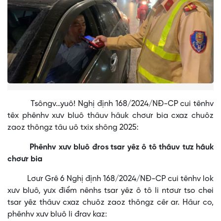
Tsôngv…yuô! Nghị định 168/2024/NĐ-CP cui tênhv
têx phênhv xưv bluô thâuv hâuk chơưr bia cxaz chuôz
zaoz thôngz tâu uô txix shông 2025:
Phênhv xưv bluô đros tsar yêz ô tô thâuv tưz hâuk
chơưr bia
Lơưr Grê 6 Nghị định 168/2024/NĐ-CP cui tênhv lok
xưv bluô, yưx điểm nênhs tsar yêz ô tô li ntơưr tso chei
tsar yêz thâuv cxaz chuôz zaoz thôngz cêr ar. Hâur co,
phênhv xưv bluô li đrav kaz: