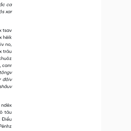
mắc ca
ôs xar
x tsav
x hêik
iv no,
x trâu
 chuôz
, canr
 tôngv
r đôiv
 shâuv
k ndêx
uô tâu
k Điểu
 Pênhz