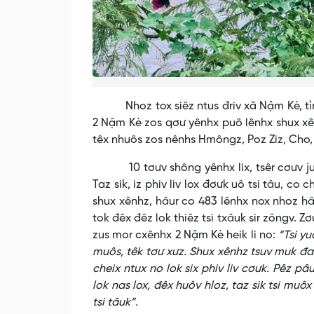
Nhoz tox siêz ntus đriv xã Nậm Kè, tỉnh 
2 Nậm Kè zos qơư yênhx puô lênhx shux xên
têx nhuôs zos nênhs Hmôngz, Poz Ziz, Cho, 
10 tơưv shông yênhx lix, tsêr cơưv jux j
Taz sik, iz phiv liv lox đơưk uô tsi tâu, co
shux xênhz, hâur co 483 lênhx nox nhoz hâu
tok đêx đêz lok thiêz tsi txâuk sir zôngv. Z
zus mor cxênhx 2 Nậm Kè heik li no:
“Tsi y
muôs, têk tơư xưz. Shux xênhz tsuv muk đa 
cheix ntux no lok six phiv liv cơưk. Pêz pâu
lok nas lox, đêx huôv hloz, taz sik tsi muôx
tsi tâuk”.