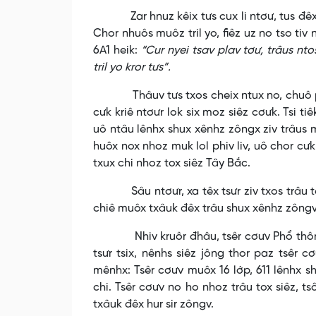
Zar hnuz kêix tưs cux li ntơư, tus đêx N
Chor nhuôs muôz tril yo, fiêz uz no tso tiv
6A1 heik:
“Cur nyei tsav plav tơư, trâus nt
tril yo kror tưs”.
Thâuv tưs txos cheix ntux no, chuô phir l
cưk kriê ntơưr lok six moz siêz cơưk. Tsi ti
uô ntâu lênhx shux xênhz zôngx ziv trâus 
huôx nox nhoz muk lol phiv liv, uô chor cưk 
txux chi nhoz tox siêz Tây Bắc.
Sâu ntơưr, xa têx tsưr ziv txos trâu têx t
chiê muôx txâuk đêx trâu shux xênhz zông
Nhiv kruôr đhâu, tsêr cơưv Phổ thông dâ
tsưr tsix, nênhs siêz jông thor paz tsêr c
mênhx: Tsêr cơưv muôx 16 lớp, 611 lênhx s
chi. Tsêr cơưv no ho nhoz trâu tox siêz, ts
txâuk đêx hur sir zôngv.