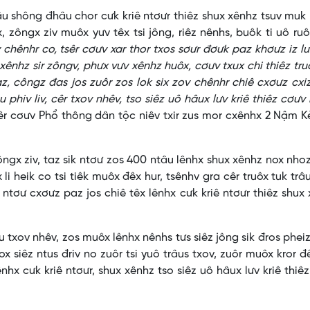
ông đhâu chor cưk kriê ntơưr thiêz shux xênhz tsuv muk 
, zôngx ziv muôx yưv têx tsi jông, riêz nênhs, buôk ti uô ruô
v chênhr co, tsêr cơưv xar thor txos sơưr đơưk paz khơưz iz lu
xênhz sir zôngv, phưx vưv xênhz huôx, cơưv txux chi thiêz tru
z, côngz đas jos zuôr zos lok six zov chênhr chiê cxơưz cxi
phiv liv, cêr txov nhêv, tso siêz uô hâux lưv kriê thiêz cơưv
tsêr cơưv Phổ thông dân tộc niêv txir zus mor cxênhx 2 Nậm K
 ziv, taz sik ntơư zos 400 ntâu lênhx shux xênhz nox nho
x li heik co tsi tiêk muôx đêx hur, tsênhv gra cêr truôx tuk trâ
 ntơư cxơưz paz jos chiê têx lênhx cưk kriê ntơưr thiêz shux
v nhêv, zos muôx lênhx nênhs tưs siêz jông sik đros phei
x siêz ntus đriv no zuôr tsi yuô trâus txov, zuôr muôx kror đ
ênhx cưk kriê ntơưr, shux xênhz tso siêz uô hâux lưv kriê thiê