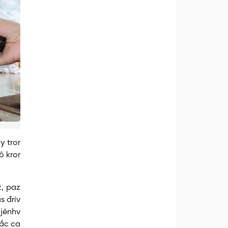
 tror
ô kror
z, paz
s đriv
 jênhv
mắc ca