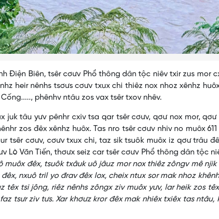
Điện Biên, tsêr cơưv Phổ thông dân tộc niêv txir zus mor 
hz heir nênhs tsơưs cơưv txux chi thiêz nox nhoz xênhz huô
Cống....., phênhv ntâu zos vax tsêr txov nhêv.
uk tâu yưv pênhr cxiv tsa qar tsêr cơưv, qơư nox mor, qơư
 chênhr zos đêx xênhz huôx. Tas nro tsêr cơưv nhiv no muôx 611
r tsêr cơưv, cơưv txux chi, taz sik tsuôk muôx iz qơư trâu đ
ơưv Lò Văn Tiến, thơưx seiz car tsêr cơưv Phổ thông dân tộc niê
uô muôx đêx, tsuôk txâuk uô jâuz mor nox thiêz zôngv mê njik
đêx, nxuô tril yo đrav đêx lox, cheix ntux sor mak nhoz khênh
z têx tsi jông, riêz nênhs zôngx ziv muôx yưv, lar heik zos tê
 faz tsưr ziv tưs. Xar khơưz kror đêx mak nhiêx txiêx tas ntâu,