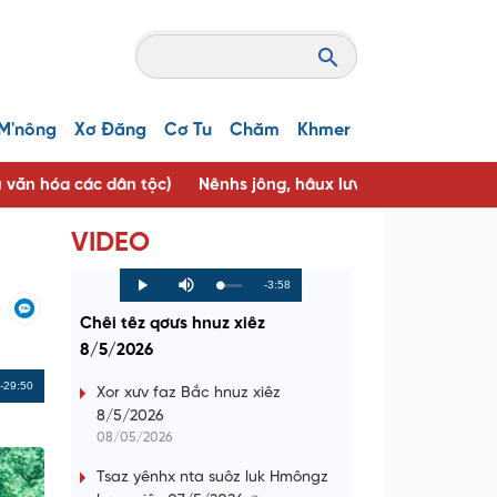
M'nông
Xơ Đăng
Cơ Tu
Chăm
Khmer
u văn hóa các dân tộc)
Nênhs jông, hâux lưv jông ( Người tốt, 
VIDEO
R
-3:58
L
P
P
M
o
r
l
u
a
o
a
t
e
Chêi têz qơưs hnuz xiêz
d
g
y
e
e
r
d
e
8/5/2026
m
:
s
0
s
%
:
a
Remaining
-29:50
0
Xor xưv faz Bắc hnuz xiêz
%
8/5/2026
i
Time
08/05/2026
n
Tsaz yênhx nta suôz luk Hmôngz
i