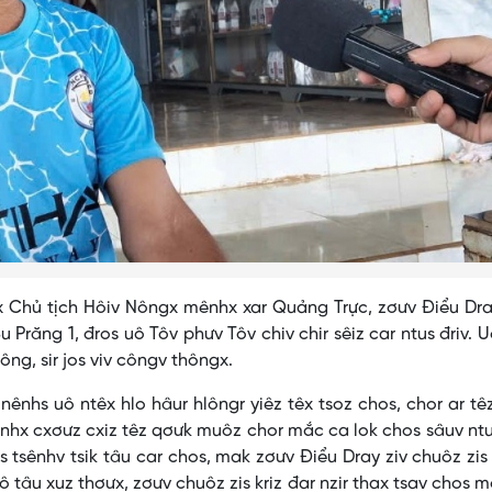
ủ tịch Hôiv Nôngx mênhx xar Quảng Trực, zơưv Điểu Dray
 Prăng 1, đros uô Tôv phưv Tôv chiv chir sêiz car ntus đriv. U
jông, sir jos viv côngv thôngx.
s uô ntêx hlo hâur hlôngr yiêz têx tsoz chos, chor ar tê
ênhx cxơưz cxiz têz qơưk muôz chor mắc ca lok chos sâuv ntu
 tsênhv tsik tâu car chos, mak zơưv Điểu Dray ziv chuôz zis
ô tâu xuz thơưx, zơưv chuôz zis kriz đar nzir thax tsav chos 