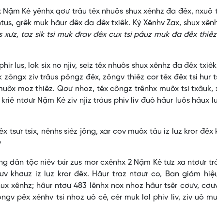
ậm Kè yênhx qơư trâu têx nhuôs shux xênhz đa đêx, nxuô tr
 ntus, grêk muk hâur đêx đa đêx txiêk. Ký Xênhv Zax, shux xên
os xưz, taz sik tsi muk đrav đêx cux tsi pâuz muk đa đêx thiê
us, lok six no njiv, seiz têx nhuôs shux xênhz đa đêx txiêk
êk zôngx ziv trâus pôngz đêx, zôngv thiêz cor têx đêx tsi hur 
muôx moz thiêz. Qơư nhoz, têx côngz trênhx muôx tsi txâuk,
kriê ntơưr Nậm Kè ziv njiz trâus phiv liv đuô hâur luôs hâux lư
sưr tsix, nênhs siêz jông, xar cov muôx tâu iz luz kror đêx
v
n tộc niêv txir zus mor cxênhx 2 Nậm Kè tưz xa ntơưr trâ
ơưv khơưz iz luz kror đêx. Hâur traz ntơưr co, Ban giám hiệ
hux xênhz; hâur ntơư 483 lênhx nox nhoz hâur tsêr cơưv, cơư
ôngv pêx xênhv tsi nhoz uô cê, cêr muk lol phiv liv, ziv uô mu