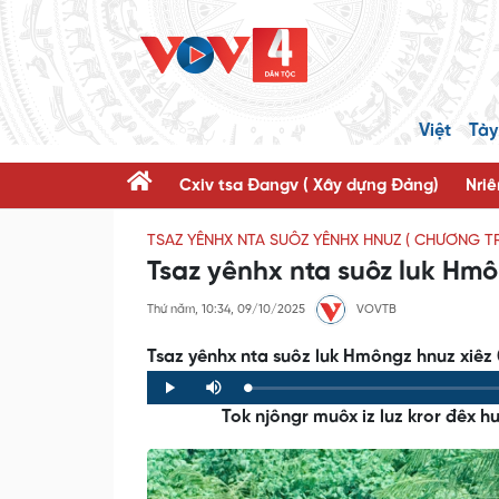
Việt
Tày
Cxiv tsa Đangv ( Xây dựng Đảng)
Nriê
TSAZ YÊNHX NTA SUÔZ YÊNHX HNUZ ( CHƯƠNG T
Tsaz yênhx nta suôz luk Hm
Thứ năm, 10:34, 09/10/2025
VOVTB
Tsaz yênhx nta suôz luk Hmôngz hnuz xiêz
Loaded
:
Progress
:
Play
Mute
0%
0%
Tok njôngr muôx iz luz kror đêx h