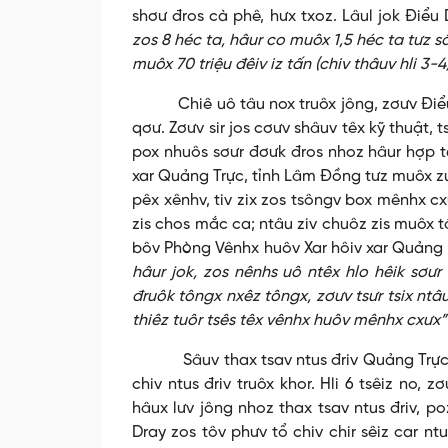
shơư đros cà phê, hưx txoz. Lâul jok Điểu
zos 8 héc ta, hâur co muôx 1,5 héc ta tưz sâu
muôx 70 triệu đêiv iz tấn (chiv thâuv hli 3-4
Chiê uô tâu nox truôx jông, zơưv Điểu D
qơư. Zơưv sir jos cơưv shâuv têx kỹ thuật, t
pox nhuôs sơưr đơưk đros nhoz hâur hợp tác
xar Quảng Trực, tỉnh Lâm Đồng tưz muôx zuô
pêx xênhv, tiv zix zos tsôngv box mênhx c
zis chos mắc ca; ntâu ziv chuôz zis muôx t
bôv Phòng Vênhx huôv Xar hôiv xar Quảng
hâur jok, zos nênhs uô ntêx hlo hêik sơưr
đruôk tôngx nxêz tôngx, zơưv tsưr tsix ntâuk
thiêz tuôr tsês têx vênhx huôv mênhx cxưx”
Sâuv thax tsav ntus đriv Quảng Trực, tỉn
chiv ntus đriv truôx khor. Hli 6 tsêiz no,
hâux lưv jông nhoz thax tsav ntus đriv, po
Dray zos tôv phưv tổ chiv chir sêiz car n