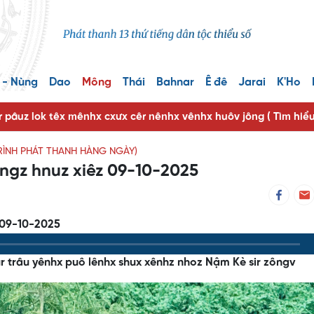
 - Nùng
Dao
Mông
Thái
Bahnar
Ê đê
Jarai
K'Ho
r pâuz lok têx mênhx cxưx cêr nênhx vênhx huôv jông ( Tìm hiể
RÌNH PHÁT THANH HÀNG NGÀY)
ôngz hnuz xiêz 09-10-2025
 09-10-2025
ur trâu yênhx puô lênhx shux xênhz nhoz Nậm Kè sir zôngv