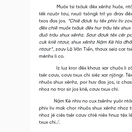
Muôx tsi txâuk đêx xênhz huôx, ntâu sh
têk nzuôr tơư, nxuô tsôngk tril yo đrav đêx
txos đas jos.
“Chiê đơưk tu têx phiv liv zo
đêx chiê muôx txâuk đêx hur trâu têx shux 
đuô trâu shux xênhz. Sơưr đơưk têx cêr pa
cưk kriê ntơưr, shux xênhz Nậm Kè hla đhâu 
ntơưr”
, zơưv Lò Văn Tiến, thơưx seiz car 
mênhx li co.
Iz luz kror đêx khơưz xar chuôs li zôngx
tsêr cơưv, cơưv txux chi siêz xar njôngr. Tê
nhuôs shux xênhz, por hưv đas jos, iz chas
nhoz no tror sir jos kriê, cơưv txux chi.
Nậm Kè nhiv no cux tsênhv yuôr ntâu txo
phiv liv mak chor nhuôs shux xênhz nhoz to
nhoz jê ciês tsêr cơưv chiê niêx hnuz têx l
txux chi./.