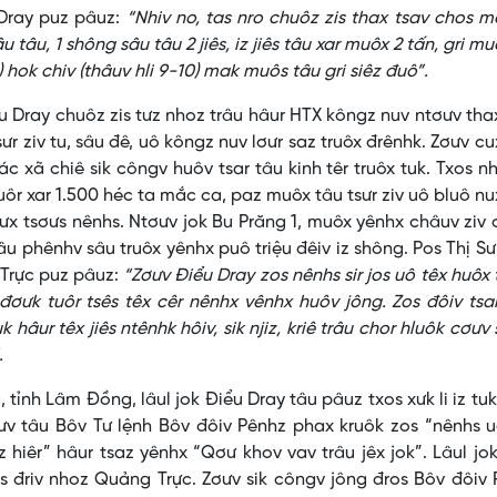
 Dray puz pâuz:
“Nhiv no, tas nro chuôz zis thax tsav chos 
 tâu, 1 shông sâu tâu 2 jiês, iz jiês tâu xar muôx 2 tấn, gri mu
) hok chiv (thâuv hli 9-10) mak muôs tâu gri siêz đuô”.
ray chuôz zis tưz nhoz trâu hâur HTX kôngz nuv ntơưv tha
sưr ziv tu, sâu đê, uô kôngz nuv lơưr saz truôx đrênhk. Zơưv cu
 xã chiê sik côngv huôv tsar tâu kinh têr truôx tuk. Txos nh
r xar 1.500 héc ta mắc ca, paz muôx tâu tsưr ziv uô bluô nu
xưx tsơưs nênhs. Ntơưv jok Bu Prăng 1, muôx yênhx châuv ziv
âu phênhv sâu truôx yênhx puô triệu đêiv iz shông. Pos Thị Sư
 Trực puz pâuz:
“Zơưv Điểu Dray zos nênhs sir jos uô têx huôx
 đơưk tuôr tsês têx cêr nênhx vênhx huôv jông. Zos đôiv tsa
 hâur têx jiês ntênhk hôiv, sik njiz, kriê trâu chor hluôk cơưv
.
h Lâm Đồng, lâul jok Điểu Dray tâu pâuz txos xưk li iz tu
 zơưv tâu Bôv Tư lệnh Bôv đôiv Pênhz phax kruôk zos “nênhs 
z hiêr” hâur tsaz yênhx “Qơư khov vav trâu jêx jok”. Lâul jo
tus đriv nhoz Quảng Trực. Zơưv sik côngv jông đros Bôv đôiv