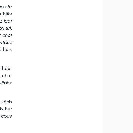
nzuôr
r hiêv
z kror
ôx tuk
z chor
 ntâuz
è heik
z hâur
u chor
 xênhz
z kênh
êx hur
z cơưv