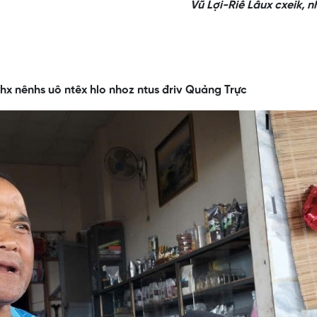
Vũ Lợi-Riê Lâux cxeik, 
hx nênhs uô ntêx hlo nhoz ntus đriv Quảng Trực