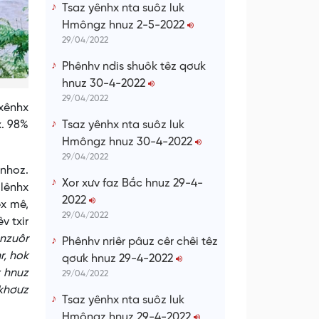
Tsaz yênhx nta suôz luk
Hmôngz hnuz 2-5-2022
29/04/2022
Phênhv ndis shuôk têz qơưk
hnuz 30-4-2022
29/04/2022
cxênhx
x. 98%
Tsaz yênhx nta suôz luk
Hmôngz hnuz 30-4-2022
29/04/2022
 nhoz.
Xor xưv faz Bắc hnuz 29-4-
 lênhx
2022
êx mê,
29/04/2022
v txir
 nzuôr
Phênhv nriêr pâuz cêr chêi têz
r, hok
qơưk hnuz 29-4-2022
x hnuz
29/04/2022
 khơưz
Tsaz yênhx nta suôz luk
Hmôngz hnuz 29-4-2022