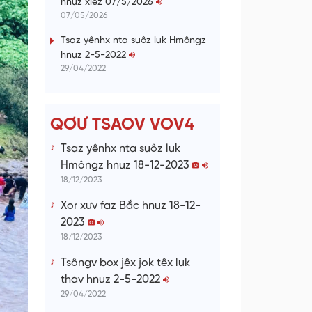
hnuz xiêz 07/5/2026
n
07/05/2026
g
Tsaz yênhx nta suôz luk Hmôngz
hnuz 2-5-2022
T
29/04/2022
i
m
e
QƠƯ TSAOV VOV4
Tsaz yênhx nta suôz luk
Hmôngz hnuz 18-12-2023
18/12/2023
Xor xưv faz Bắc hnuz 18-12-
2023
18/12/2023
Tsôngv box jêx jok têx luk
thav hnuz 2-5-2022
29/04/2022