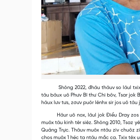
Shông 2022, đhâu thâuv so lâul txix Ch
tâu bâux uô Phưv Bí thư Chi bôv, Tsar jok Bu
hâux lưv tưs, zơưv puôr lênhx sir jos uô tâu 
Hâur uô nox, lâul jok Điểu Dray zos nênh
muôx tâu kinh têr siêz. Shông 2010, Tsaz y
Quảng Trực. Thâuv muôx ntâu ziv chuôz zis
chos muôx 1 héc ta ntâu mắc ca. Txix têx u