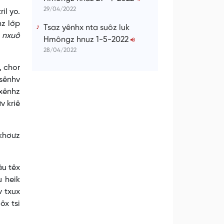
29/04/2022
il yo.
hz lớp
Tsaz yênhx nta suôz luk
z nxuô
Hmôngz hnuz 1-5-2022
28/04/2022
, chor
tsênhv
 xênhz
v kriê
 khơưz
u têx
u heik
v txux
ôx tsi