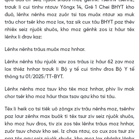
trơưk li cui tinhv ntơưv Yôngx 14, Grê 1 Chei BHYT kho
đuô, lênhx nênhs moz zuôr tsi tas muôx ntơưr xa muk
trâu chor tsêr kho moz lox, taz sik cux tâu BHYT paz thêv
nhiêx seiz njuôk shuôs, kho moz gênhk zos iz hâur têx
lênhx li đrav kaz:
Lênhx nênhs trâus muôx moz hnhar.
Lênhx nênhs tâu njuôk xav zos trâus iz hâur 62 zav moz
lox thiêz hnhar trơưk li Bộ y tế cui tinhv đros Bộ Y tế
thông tư 01/2025/TT-BYT.
Lênhx nênhs moz tsuv kho têx moz hnhar, phiv liv mak
chor tsêr kho moz hâur thax tsav qơư kho tsi tâu.
Têx li heik co tsi tiêk uô zôngx ziv trâu nênhs moz, tsênhv
paz lơưr zênhx max buôk ti têx tsưr ziv seiz njuôk shuôs,
kho moz huv đros, tiv zix zos têx lênhx trâus moz hnhar,
zuôr tsuv chơưv kho sei. Iz chas ntơư, co cux zos tsưr ziv
paz têx qơư seiz njuôk shuôs, kho moz lox phênhz lênhx