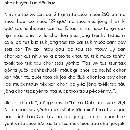
nhoz huyện Lục Yên kuz.
Nhiv no taz viv sêiz car 2 trạm nta suôz muôx 260 loa nta
suôz, hâur co muôx 129 qơư nta suôz yiêz jông thiêz 14
qơư zos nênhs sêiz car tso. Đhâu iz ntu huôx tôngv cux
njiz ntâu phiv liv, li: chor loa yiêz jông tsênhv tsơưs; iz
cxiê loa tưz kuz tsik jông tas; têx xar tsik muôx canr bôv
sêiz car. Tiv zix, ntâu qơư loa tâu tso ntơưv Ủy ban
chor xar kuz nhiv no kriz tso tsik tâu tiv tsik muôx tênhv,
txêik tso tsik tâu chor tsaz yênhx: “Taz viv tưz tsưr tsix
qênhz yuôx, qênhz shuôk, ntâuk gri chor loa no, hêik chor
xar hâur ntu zuôr txos sir jos kho đuô chor loa cov chor
loa muôx ntơưv têx xar, chor loa yiêz jông txêik tso tâu
jông chor tsaz yênhx nta suôz txos trâu pêx xênhv…”.
Sir jos kho đuô, côngz xưv txêik tso Đaix nta suôz Việt
Nam chor tsaz yênhx cux tsênhv tâu cxuô thax tsav qơư
hâur tỉnh Lào Cai kriz uô tâu jông. Txix no chor tsaz
yênhx nta suôz tưz tâu kriz tso muk txos trâu chor jêx jok,