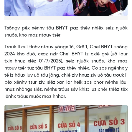
Tsôngv pêx xênhv tâu BHYT paz thêv nhiêx seiz njuôk
shuôs, kho moz ntơưv tsêr
Trơưk li cui tinhv ntơưv yôngx 16, Grê 1, Chei BHYT shông
2024 kho đuô, cxaz nzir Chei BHYT iz cxiê grê (uô lơưr
txix hnuz xiêz 01/7/2025), seiz njuôk shuôs, kho moz
ntơưv tsêr tưz tâu BHYT paz thêv nhiêx. Co zos ngênhx y
tế iz hâux lưv uô tâu jông, chiê ziv hnuz ziv uô tâu trơưk li
pêx xênhv tsưr ziv, siêz xar, lar heik zos chor nênhs lâul
hnuz nhôngs siêz, nênhs trâus sêv khiz; luz chêr thiêz têx
lênhx trâus muôx moz hnhar.