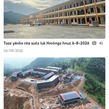
Tsaz yênhx nta suôz luk Hmôngz hnuz 6-8-2026
06/08/2026