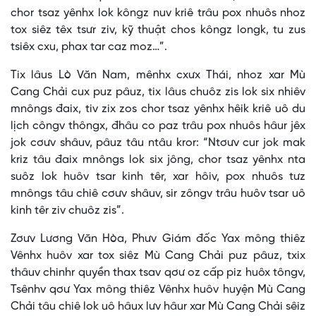
chor tsaz yênhx lok kôngz nuv kriê trâu pox nhuôs nhoz
tox siêz têx tsưr ziv, kỹ thuật chos kôngz longk, tu zus
tsiêx cxu, phax tar caz moz…”.
Tix lâus Lò Văn Nam, mênhx cxưx Thái, nhoz xar Mù
Cang Chải cux puz pâuz, tix lâus chuôz zis lok six nhiêv
mnôngs đaix, tiv zix zos chor tsaz yênhx hêik kriê uô du
lịch côngv thôngx, đhâu co paz trâu pox nhuôs hâur jêx
jok cơưv shâuv, pâuz tâu ntâu kror: “Ntơưv cur jok mak
kriz tâu đaix mnôngs lok six jông, chor tsaz yênhx nta
suôz lok huôv tsar kinh têr, xar hôiv, pox nhuôs tưz
mnôngs tâu chiê cơưv shâuv, sir zôngv trâu huôv tsar uô
kinh têr ziv chuôz zis”.
Zơưv Lương Văn Hòa, Phưv Giám đốc Yax mông thiêz
Vênhx huôv xar tox siêz Mù Cang Chải puz pâuz, txix
thâuv chinhr quyền thax tsav qơư oz cấp piz huôx tôngv,
Tsênhv qơư Yax mông thiêz Vênhx huôv huyện Mù Cang
Chải tâu chiê lok uô hâux lưv hâur xar Mù Cang Chải sêiz