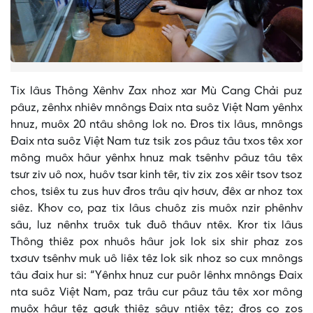
Tix lâus Thông Xênhv Zax nhoz xar Mù Cang Chải puz
pâuz, zênhx nhiêv mnôngs Đaix nta suôz Việt Nam yênhx
hnuz, muôx 20 ntâu shông lok no. Đros tix lâus, mnôngs
Đaix nta suôz Việt Nam tưz tsik zos pâuz tâu txos têx xor
mông muôx hâur yênhx hnuz mak tsênhv pâuz tâu têx
tsưr ziv uô nox, huôv tsar kinh têr, tiv zix zos xêir tsov tsoz
chos, tsiêx tu zus huv đros trâu qiv hơưv, đêx ar nhoz tox
siêz. Khov co, paz tix lâus chuôz zis muôx nzir phênhv
sâu, luz nênhx truôx tuk đuô thâuv ntêx. Kror tix lâus
Thông thiêz pox nhuôs hâur jok lok six shir phaz zos
txơưv tsênhv muk uô liêx têz lok sik nhoz so cux mnôngs
tâu đaix hur si: “Yênhx hnuz cur puôr lênhx mnôngs Đaix
nta suôz Việt Nam, paz trâu cur pâuz tâu têx xor mông
muôx hâur têz qơưk thiêz sâuv ntiêx têz; đros co zos