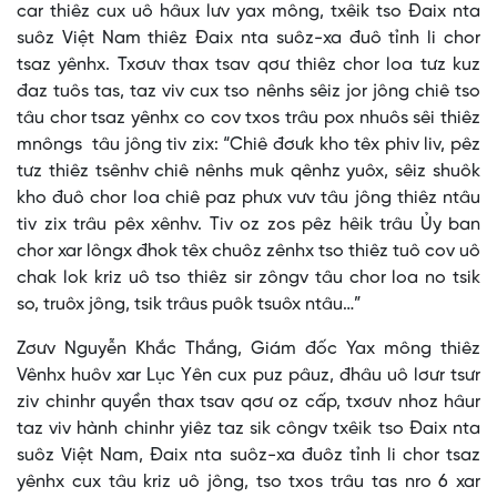
car thiêz cux uô hâux lưv yax mông, txêik tso Đaix nta
suôz Việt Nam thiêz Đaix nta suôz-xa đuô tỉnh li chor
tsaz yênhx. Txơưv thax tsav qơư thiêz chor loa tưz kuz
đaz tuôs tas, taz viv cux tso nênhs sêiz jor jông chiê tso
tâu chor tsaz yênhx co cov txos trâu pox nhuôs sêi thiêz
mnôngs tâu jông tiv zix: “Chiê đơưk kho têx phiv liv, pêz
tưz thiêz tsênhv chiê nênhs muk qênhz yuôx, sêiz shuôk
kho đuô chor loa chiê paz phưx vưv tâu jông thiêz ntâu
tiv zix trâu pêx xênhv. Tiv oz zos pêz hêik trâu Ủy ban
chor xar lôngx đhok têx chuôz zênhx tso thiêz tuô cov uô
chak lok kriz uô tso thiêz sir zôngv tâu chor loa no tsik
so, truôx jông, tsik trâus puôk tsuôx ntâu…”
Zơưv Nguyễn Khắc Thắng, Giám đốc Yax mông thiêz
Vênhx huôv xar Lục Yên cux puz pâuz, đhâu uô lơưr tsưr
ziv chinhr quyền thax tsav qơư oz cấp, txơưv nhoz hâur
taz viv hành chinhr yiêz taz sik côngv txêik tso Đaix nta
suôz Việt Nam, Đaix nta suôz-xa đuôz tỉnh li chor tsaz
yênhx cux tâu kriz uô jông, tso txos trâu tas nro 6 xar