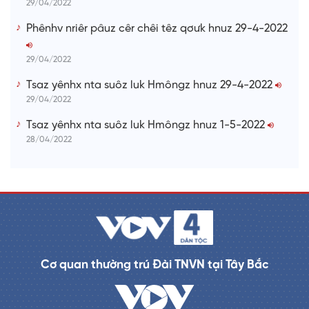
29/04/2022
Phênhv nriêr pâuz cêr chêi têz qơưk hnuz 29-4-2022
29/04/2022
Tsaz yênhx nta suôz luk Hmôngz hnuz 29-4-2022
29/04/2022
Tsaz yênhx nta suôz luk Hmôngz hnuz 1-5-2022
28/04/2022
Cơ quan thường trú Đài TNVN tại Tây Bắc