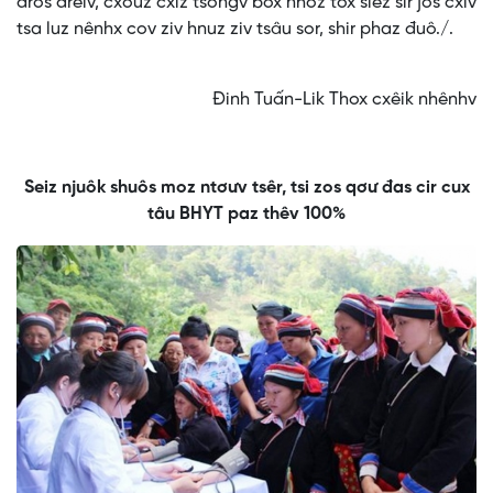
đros đrêiv, cxơưz cxiz tsôngv box nhoz tox siêz sir jos cxiv
tsa luz nênhx cov ziv hnuz ziv tsâu sor, shir phaz đuô./.
Đinh Tuấn-Lik Thox cxêik nhênhv
Seiz njuôk shuôs moz ntơưv tsêr, tsi zos qơư đas cir cux
tâu BHYT paz thêv 100%