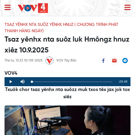
TSAZ YÊNHX NTA SUÔZ YÊNHX HNUZ ( CHƯƠNG TRÌNH PHÁT
THANH HÀNG NGÀY)
Tsaz yênhx nta suôz luk Hmôngz hnuz
xiêz 10.9.2025
Thứ tư, 13:27, 10/09/2025
VOV Tây Bắc
VOV4
Remaining
-29:48
Loaded
:
Progress
:
Play
Mute
0%
0%
Txuôk chor tsaz yênhx nta suôzz muk txos têx jax jok tox
Time
siêz