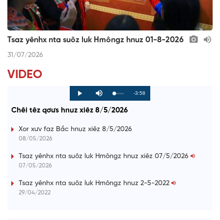
Tsaz yênhx nta suôz luk Hmôngz hnuz 01-8-2026
31/07/2026
VIDEO
R
-3:58
L
P
P
M
o
r
l
u
a
o
a
t
e
Chêi têz qơưs hnuz xiêz 8/5/2026
d
g
y
e
e
r
d
e
m
:
s
Xor xưv faz Bắc hnuz xiêz 8/5/2026
0
s
%
:
a
08/05/2026
0
%
i
Tsaz yênhx nta suôz luk Hmôngz hnuz xiêz 07/5/2026
07/05/2026
n
i
Tsaz yênhx nta suôz luk Hmôngz hnuz 2-5-2022
29/04/2022
n
g