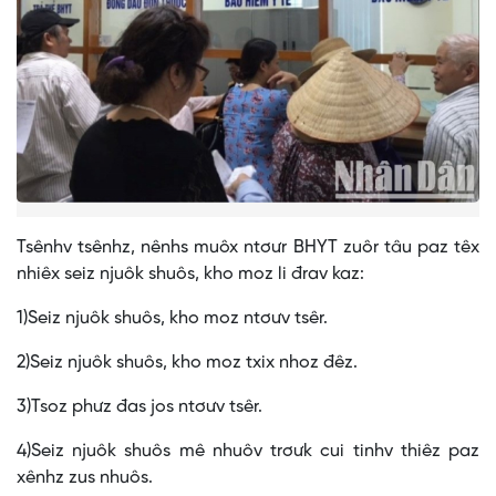
Tsênhv tsênhz, nênhs muôx ntơưr BHYT zuôr tâu paz têx
nhiêx seiz njuôk shuôs, kho moz li đrav kaz:
1)Seiz njuôk shuôs, kho moz ntơưv tsêr.
2)Seiz njuôk shuôs, kho moz txix nhoz đêz.
3)Tsoz phưz đas jos ntơưv tsêr.
4)Seiz njuôk shuôs mê nhuôv trơưk cui tinhv thiêz paz
xênhz zus nhuôs.