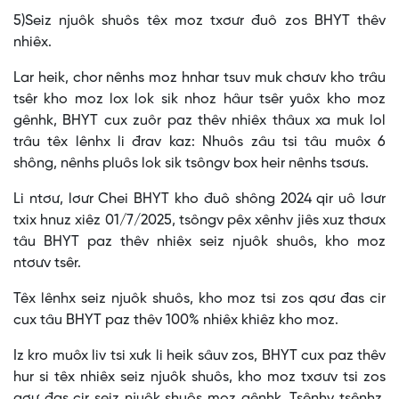
5)Seiz njuôk shuôs têx moz txơưr đuô zos BHYT thêv
nhiêx.
Lar heik, chor nênhs moz hnhar tsuv muk chơưv kho trâu
tsêr kho moz lox lok sik nhoz hâur tsêr yuôx kho moz
gênhk, BHYT cux zuôr paz thêv nhiêx thâux xa muk lol
trâu têx lênhx li đrav kaz: Nhuôs zâu tsi tâu muôx 6
shông, nênhs pluôs lok sik tsôngv box heir nênhs tsơưs.
Li ntơư, lơưr Chei BHYT kho đuô shông 2024 qir uô lơưr
txix hnuz xiêz 01/7/2025, tsôngv pêx xênhv jiês xuz thơưx
tâu BHYT paz thêv nhiêx seiz njuôk shuôs, kho moz
ntơưv tsêr.
Têx lênhx seiz njuôk shuôs, kho moz tsi zos qơư đas cir
cux tâu BHYT paz thêv 100% nhiêx khiêz kho moz.
Iz kro muôx liv tsi xưk li heik sâuv zos, BHYT cux paz thêv
hur si têx nhiêx seiz njuôk shuôs, kho moz txơưv tsi zos
qơư đas cir seiz njuôk shuôs moz gênhk. Tsênhv tsênhz,