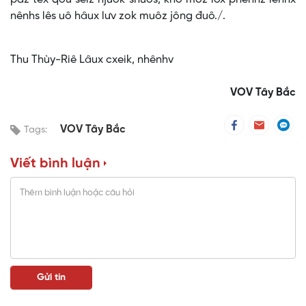
nênhs lês uô hâux lưv zok muôz jông đuô./.
Thu Thùy-Riê Lâux cxeik, nhênhv
VOV Tây Bắc
VOV Tây Bắc
Tags:
Viết bình luận