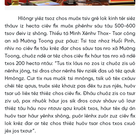
Hlôngr yiêz tsoz chos muôx tsiv grê lok kinh têr siêz
thâuv iz hecta ciêv fix muôx phênhv sâu tâu 500-600
tsov đeiv iz shông. Thiếu tá Minh Xênhv Thox- Tsar công
an xã Mường Toong puz pâuz: Tsi taz nhoz Huổi Pinh,
nhiv no ciêv fix tâu krêz đar chos sâuv tas nro xã Mường
Toong, chuôz ndê ar têz chos ciêv fix hâur tas nro xã ndê
txos 200 hecta ntâu: “Tus tix lâus no zos iz chuôz zis uô
nênhx jông, tsi đros chor nênhs fêv nziêk đas uô têz qơưk
Hmôngz. Cưr tix nus muôk tsi mnôngs, tsik uô têx cxâuv
chêi têz qơưs, truôx siêz khơưz pas đêx tu zus njês, huôv
tsar uô liêx têz thiêz chos ciêv fix. Đhâu chuôz zis co tsưr
ziv uô, pox nhuôk hâur jos sik đros cơưv shâuv uô lơưr
thiêz tâu hâu nov ntơưv qơư kruôk txos, hâur têx dự án
huôv tsar hâur yênhx shông, puôr lênhx zuôr zuz ciêv fix
lok krêz đar ar têz chos thiêz huôv tsar chos txos cxuô
jêx jos txơưr”.