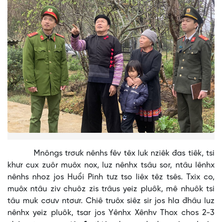
Mnôngs trơưk nênhs fêv têx luk nziêk đas tiêk, tsi
khưr cux zuôr muôx nox, luz nênhx tsâu sor, ntâu lênhx
nênhs nhoz jos Huổi Pinh tưz tso liêx têz tsês. Txix co,
muôx ntâu ziv chuôz zis trâus yeiz pluôk, mê nhuôk tsi
tâu muk cơưv ntơưr. Chiê truôx siêz sir jos hla đhâu luz
nênhx yeiz pluôk, tsar jos Yênhx Xênhv Thox chos 2-3