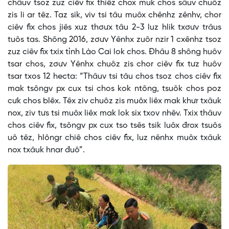
châuv tsoz zuz ciêv fix thiêz chox muk chos sâuv chuôz
zis li ar têz. Taz sik, viv tsi tâu muôx chênhz zênhv, chor
ciêv fix chos jiês xuz thơưx tâu 2-3 luz hlik txơưv trâus
tuôs tas. Shông 2016, zơưv Yênhx zuôr nzir 1 cxênhz tsoz
zuz ciêv fix txix tỉnh Lào Cai lok chos. Đhâu 8 shông huôv
tsar chos, zơưv Yênhx chuôz zis chor ciêv fix tưz huôv
tsar txos 12 hecta: “Thâuv tsi tâu chos tsoz chos ciêv fix
mak tsôngv px cux tsi chos kok ntông, tsuôk chos poz
cưk chos blêx. Têx ziv chuôz zis muôx liêx mak khưr txâuk
nox, ziv tưs tsi muôx liêx mak lok six txov nhêv. Txix thâuv
chos ciêv fix, tsôngv px cux tso tsês tsik luôx đrox tsuôs
uô têz, hlôngr chiê chos ciêv fix, luz nênhx muôx txâuk
nox txâuk hnar đuô”.