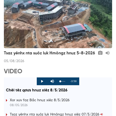
Tsaz yênhx nta suôz luk Hmôngz hnuz 5-8-2026
05/08/2026
VIDEO
R
-3:58
L
P
P
M
o
r
l
u
a
o
a
t
e
Chêi têz qơưs hnuz xiêz 8/5/2026
d
g
y
e
e
r
d
e
m
:
s
Xor xưv faz Bắc hnuz xiêz 8/5/2026
0
s
%
:
a
08/05/2026
0
%
i
Tsaz yênhx nta suôz luk Hmôngz hnuz xiêz 07/5/2026