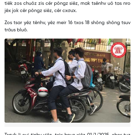
tiêk zos chuôz zis cêr pôngz siêz, mak tsênhv uô tas nro
jêx jok cêr pôngz siêz, cêr cxơưx.
Zos tsar yêz tênhv, yêz meir 16 txos 18 shông shông tsuv
trâus bluô.