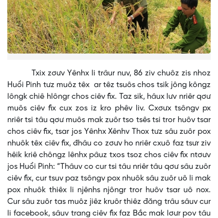
Txix zơưv Yênhx li trâur nuv, 86 ziv chuôz zis nhoz
Huổi Pinh tưz muôz têx ar têz tsuôs chos tsik jông kôngz
lôngk chiê hlôngr chos ciêv fix. Taz sik, hâux lưv nriêr qơư
muôs ciêv fix cux zos iz kro phêv liv. Cxơưx tsôngv px
nriêr tsi tâu qơư muôs mak zuôr tso tsês tsi tror huôv tsar
chos ciêv fix, tsar jos Yênhx Xênhv Thox tưz sâu zuôr pox
nhuôk têx ciêv fix, đhâu co zơưv ho nriêr cxuô faz tsưr ziv
hêik kriê chôngz lênhx pâuz txos tsoz chos ciêv fix ntơưv
jos Huổi Pinh: “Thâuv co cur tsi tâu nriêr tâu qơư sâu zuôr
ciêv fix, cur tsuv paz tsôngv pox nhuôk sâu zuôr uô li mak
pox nhuôk thiêx li njênhs njôngr tror huôv tsar uô nox.
Cur sâu zuôr tas muôz jiêz kruôr thiêz đăng trâu sâuv cur
li facebook, sâuv trang ciêv fix faz Bắc mak lơưr pov tâu