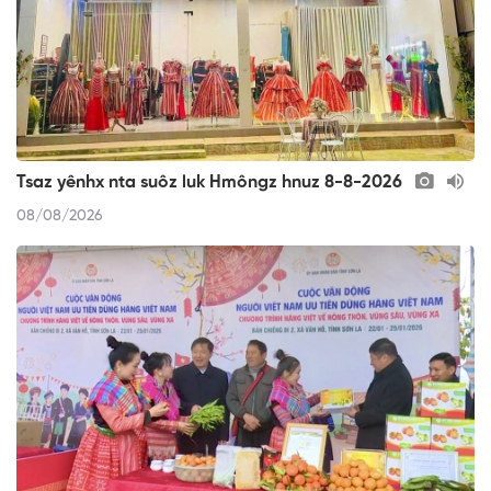
Tsaz yênhx nta suôz luk Hmôngz hnuz 8-8-2026
08/08/2026