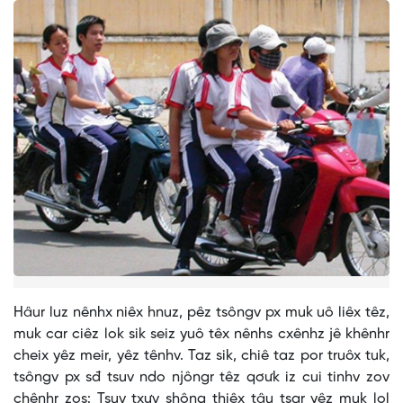
Hâur luz nênhx niêx hnuz, pêz tsôngv px muk uô liêx têz,
muk car ciêz lok sik seiz yuô têx nênhs cxênhz jê khênhr
cheix yêz meir, yêz tênhv. Taz sik, chiê taz por truôx tuk,
tsôngv px sđ tsuv ndo njôngr têz qơưk iz cui tinhv zov
chênhr zos: Tsuv txưv shông thiêx tâu tsar yêz muk lol