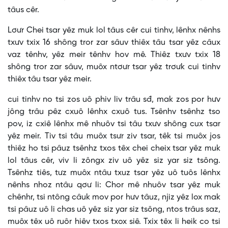
tâus cêr.
Lơưr Chei tsar yêz muk lol tâus cêr cui tinhv, lênhx nênhs
txưv txix 16 shông tror zar sâuv thiêx tâu tsar yêz câux
vaz tênhv, yêz meir tênhv hov mê. Thiêz txưv txix 18
shông tror zar sâuv, muôx ntơưr tsar yêz trơưk cui tinhv
thiêx tâu tsar yêz meir.
cui tinhv no tsi zos uô phiv liv trâu sđ, mak zos por hưv
jông trâu pêz cxuô lênhx cxuô tus. Tsênhv tsênhz tso
pov, iz cxiê lênhx mê nhuôv tsi tâu txưv shông cux tsar
yêz meir. Tiv tsi tâu muôx tsưr ziv tsar, têk tsi muôx jos
thiêz ho tsi pâuz tsênhz txos têx chei cheix tsar yêz muk
lol tâus cêr, viv li zôngx ziv uô yêz siz yar siz tsông.
Tsênhz tiês, tưz muôx ntâu txuz tsar yêz uô tuôs lênhx
nênhs nhoz ntâu qơư li: Chor mê nhuôv tsar yêz muk
chênhr, tsi ntông câuk mov por hưv tâuz, njiz yêz lox mak
tsi pâuz uô li chas uô yêz siz yar siz tsông, ntos trâus saz,
muôx têx uô ruôr hiêv txos txox siê. Txix têx li heik co tsi