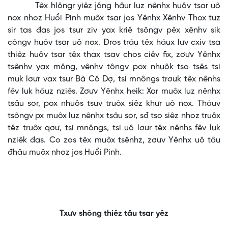
Têx hlôngr yiêz jông hâur luz nênhx huôv tsar uô
nox nhoz Huổi Pinh muôx tsar jos Yênhx Xênhv Thox tưz
sir tas đas jos tsưr ziv yax kriê tsôngv pêx xênhv sik
côngv huôv tsar uô nox. Đros trâu têx hâux lưv cxiv tsa
thiêz huôv tsar têx thax tsav chos ciêv fix, zơưv Yênhx
tsênhv yax mông, vênhv tôngv pox nhuôk tso tsês tsi
muk lơưr vax tsưr Bà Cô Dợ, tsi mnôngs trơưk têx nênhs
fêv luk hâuz nziês. Zơưv Yênhx heik: Xar muôx luz nênhx
tsâu sor, pox nhuôs tsuv truôx siêz khưr uô nox. Thâuv
tsôngv px muôx luz nênhx tsâu sor, sđ tso siêz nhoz truôx
têz truôx qơư, tsi mnôngs, tsi uô lơưr têx nênhs fêv luk
nziêk đas. Co zos têx muôx tsênhz, zơưv Yênhx uô tâu
đhâu muôx nhoz jos Huổi Pinh.
Txưv shông thiêz tâu tsar yêz