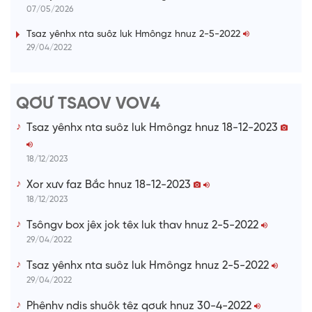
07/05/2026
n
i
Tsaz yênhx nta suôz luk Hmôngz hnuz 2-5-2022
29/04/2022
n
g
T
QƠƯ TSAOV VOV4
i
Tsaz yênhx nta suôz luk Hmôngz hnuz 18-12-2023
m
e
18/12/2023
Xor xưv faz Bắc hnuz 18-12-2023
18/12/2023
Tsôngv box jêx jok têx luk thav hnuz 2-5-2022
29/04/2022
Tsaz yênhx nta suôz luk Hmôngz hnuz 2-5-2022
29/04/2022
Phênhv ndis shuôk têz qơưk hnuz 30-4-2022