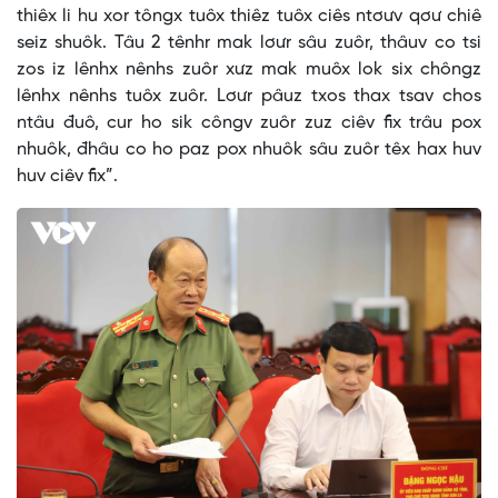
thiêx li hu xor tôngx tuôx thiêz tuôx ciês ntơưv qơư chiê
seiz shuôk. Tâu 2 tênhr mak lơưr sâu zuôr, thâuv co tsi
zos iz lênhx nênhs zuôr xưz mak muôx lok six chôngz
lênhx nênhs tuôx zuôr. Lơưr pâuz txos thax tsav chos
ntâu đuô, cur ho sik côngv zuôr zuz ciêv fix trâu pox
nhuôk, đhâu co ho paz pox nhuôk sâu zuôr têx hax huv
huv ciêv fix”.