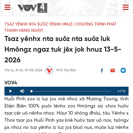
TSAZ YÊNHX NTA SUÔZ YÊNHX HNUZ ( CHƯƠNG TRÌNH PHÁT
THANH HÀNG NGÀY)
Tsaz yênhx nta suôz nta suôz luk
Hmôngz ngaz tuk jêx jok hnuz 13-5-
2026
Thứ tư, 21:45, 13/05/2026
VOV Tây Bắc
VOV4
Remaining
-14:58
Loaded
:
Progress
:
Play
Mute
0%
0%
Huổi Pinh zos iz luz jos mê nhoz xã Mường Toong, tỉnh
Time
Điện Biên 100% puôr lênhx zos Hmôngz siz chos huôv
tsar cêr uô nênhx nhoz. Hâur 10 shông đhâu, tâu Yênhx x
Thox tsar jos Huổi Pinh yax kriê huôv tsar uô nox, tsôngv
px nhoz no tưz yênhx iz luz jos bluô nux, muôx luz nênhx