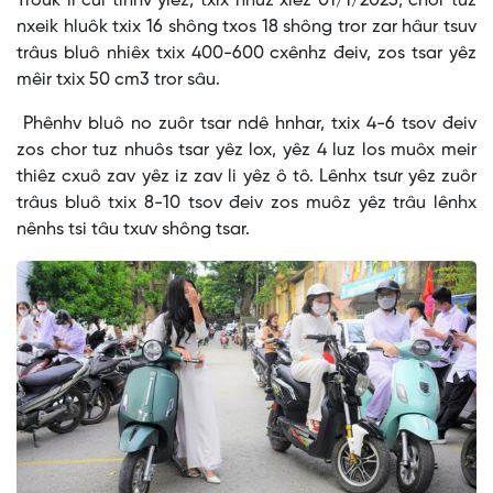
Trơưk li cui tinhv yiêz, txix hnuz xiêz 01/1/2025, chor tuz
nxeik hluôk txix 16 shông txos 18 shông tror zar hâur tsuv
trâus bluô nhiêx txix 400-600 cxênhz đeiv, zos tsar yêz
mêir txix 50 cm3 tror sâu.
Phênhv bluô no zuôr tsar ndê hnhar, txix 4-6 tsov đeiv
zos chor tuz nhuôs tsar yêz lox, yêz 4 luz los muôx meir
thiêz cxuô zav yêz iz zav li yêz ô tô. Lênhx tsưr yêz zuôr
trâus bluô txix 8-10 tsov đeiv zos muôz yêz trâu lênhx
nênhs tsi tâu txưv shông tsar.