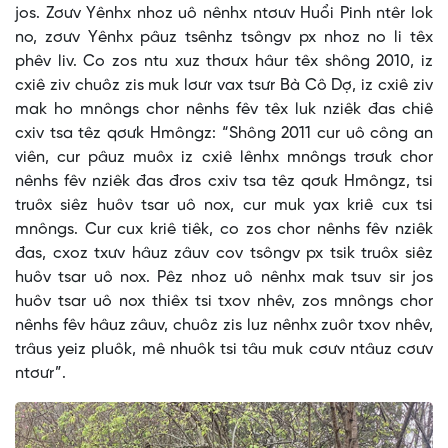
jos. Zơưv Yênhx nhoz uô nênhx ntơưv Huổi Pinh ntêr lok
no, zơưv Yênhx pâuz tsênhz tsôngv px nhoz no li têx
phêv liv. Co zos ntu xuz thơưx hâur têx shông 2010, iz
cxiê ziv chuôz zis muk lơưr vax tsưr Bà Cô Dợ, iz cxiê ziv
mak ho mnôngs chor nênhs fêv têx luk nziêk đas chiê
cxiv tsa têz qơưk Hmôngz: “Shông 2011 cur uô công an
viên, cur pâuz muôx iz cxiê lênhx mnôngs trơưk chor
nênhs fêv nziêk đas đros cxiv tsa têz qơưk Hmôngz, tsi
truôx siêz huôv tsar uô nox, cur muk yax kriê cux tsi
mnôngs. Cur cux kriê tiêk, co zos chor nênhs fêv nziêk
đas, cxoz txưv hâuz zâuv cov tsôngv px tsik truôx siêz
huôv tsar uô nox. Pêz nhoz uô nênhx mak tsuv sir jos
huôv tsar uô nox thiêx tsi txov nhêv, zos mnôngs chor
nênhs fêv hâuz zâuv, chuôz zis luz nênhx zuôr txov nhêv,
trâus yeiz pluôk, mê nhuôk tsi tâu muk cơưv ntâuz cơưv
ntơưr”.