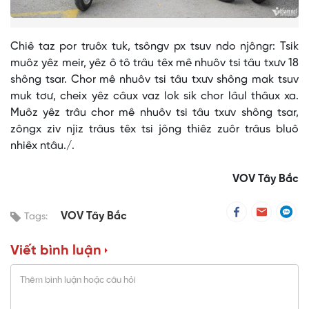
Chiê taz por truôx tuk, tsôngv px tsuv ndo njôngr: Tsik
muôz yêz meir, yêz ô tô trâu têx mê nhuôv tsi tâu txưv 18
shông tsar. Chor mê nhuôv tsi tâu txưv shông mak tsuv
muk tơư, cheix yêz câux vaz lok sik chor lâul thâux xa.
Muôz yêz trâu chor mê nhuôv tsi tâu txưv shông tsar,
zôngx ziv njiz trâus têx tsi jông thiêz zuôr trâus bluô
nhiêx ntâu./.
VOV Tây Bắc
VOV Tây Bắc
Tags:
Viết bình luận