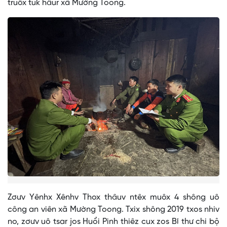
truôx tuk hâur xã Mường Toong.
Zơưv Yênhx Xênhv Thox thâuv ntêx muôx 4 shông uô
công an viên xã Mường Toong. Txix shông 2019 txos nhiv
no, zơưv uô tsar jos Huổi Pinh thiêz cux zos Bí thư chi bộ