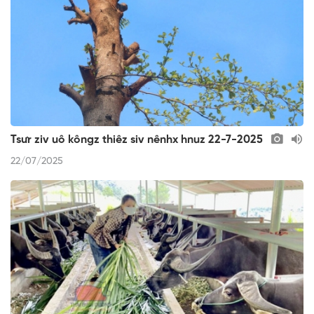
Tsưr ziv uô kôngz thiêz siv nênhx hnuz 22-7-2025
22/07/2025