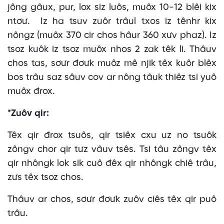
jông gâux, pur, lox siz luôs, muôx 10-12 blêi kix
ntơư. Iz ha tsuv zuôr trâul txos iz tênhr kix
nôngz (muôx 370 cir chos hâur 360 xưv phaz). Iz
tsoz kuôk iz tsoz muôx nhos 2 zak têk li. Thâuv
chos tas, sơưr đơưk muôz mê njik têx kuôr blêx
bos trâu saz sâuv cov ar nông tâuk thiêz tsi yuô
muôx đrox.
*Zuôv qir:
Têx qir đrox tsuôs, qir tsiêx cxu uz no tsuôk
zôngv chor qir tưz vâuv tsês. Tsi tâu zôngv têx
qir nhôngk lok sik cuô đêx qir nhôngk chiê trâu,
zưs têx tsoz chos.
Thâuv ar chos, sơưr đơưk zuôv ciês têx qir puô
trâu.