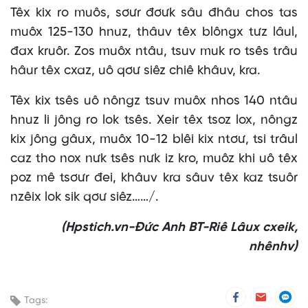
Têx kix ro muôs, sơưr đơưk sâu đhâu chos tas
muôx 125-130 hnuz, thâuv têx blôngx tưz lâul,
đax kruôr. Zos muôx ntâu, tsuv muk ro tsês trâu
hâur têx cxaz, uô qơư siêz chiê khâuv, kra.
Têx kix tsês uô nôngz tsuv muôx nhos 140 ntâu
hnuz li jông ro lok tsês. Xeir têx tsoz lox, nôngz
kix jông gâux, muôx 10-12 blêi kix ntơư, tsi trâul
caz tho nox nưk tsês nưk iz kro, muôz khi uô têx
poz mê tsơưr đei, khâuv kra sâuv têx kaz tsuôr
nzêix lok sik qơư siêz……/.
(Hpstich.vn-Đức Anh BT-Riê Lâux cxeik,
nhênhv)
Tags: