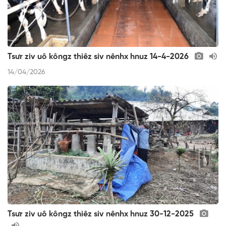
Tsưr ziv uô kôngz thiêz siv nênhx hnuz 14-4-2026
14/04/2026
Tsưr ziv uô kôngz thiêz siv nênhx hnuz 30-12-2025