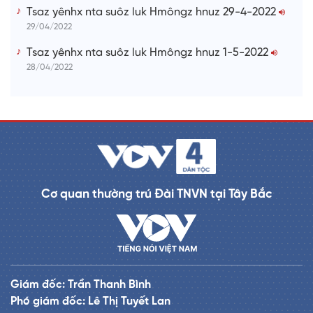
Tsaz yênhx nta suôz luk Hmôngz hnuz 29-4-2022
29/04/2022
Tsaz yênhx nta suôz luk Hmôngz hnuz 1-5-2022
28/04/2022
Cơ quan thường trú Đài TNVN tại Tây Bắc
Giám đốc: Trần Thanh Bình
Phó giám đốc: Lê Thị Tuyết Lan