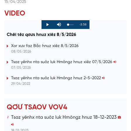
15/04/2025
VIDEO
R
-3:58
L
P
P
M
o
r
l
u
a
o
a
t
e
Chêi têz qơưs hnuz xiêz 8/5/2026
d
g
y
e
e
r
d
e
m
:
s
Xor xưv faz Bắc hnuz xiêz 8/5/2026
0
s
%
:
a
08/05/2026
0
%
i
Tsaz yênhx nta suôz luk Hmôngz hnuz xiêz 07/5/2026
07/05/2026
n
i
Tsaz yênhx nta suôz luk Hmôngz hnuz 2-5-2022
29/04/2022
n
g
T
QƠƯ TSAOV VOV4
i
Tsaz yênhx nta suôz luk Hmôngz hnuz 18-12-2023
m
e
18/12/2023