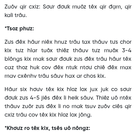
Zuôv qir cxiz: Sơưr đơưk muôz têx qir đạm, qir
kali trâu.
*Tsoz phưz:
Zưs đêx hâur niêx hnuz trâu tax thâuv tưs chor
kix tưz hlar tuôx thiêz thâuv tưz muôx 3-4
blôngs kix mak sơưr đơưk zưs đêx trâu hâur têx
caz thoz huk cov đêx ntưk ntơư chiê đêx max
mav cxênhv trâu sâuv hax ar chos kix.
Hâur six hơưv têx kix hloz lox jux juk co sơưr
đơưk zưs 4-5 jiês đêx li heik sâuv. Thiêz uô ntêx
thâuv zuôr zưs đêx li no mak tsuv zuôv ciês qir
cxiz trâu cov têx kix hloz lox jông.
*Khơưz ro têx kix, tsês uô nôngz: