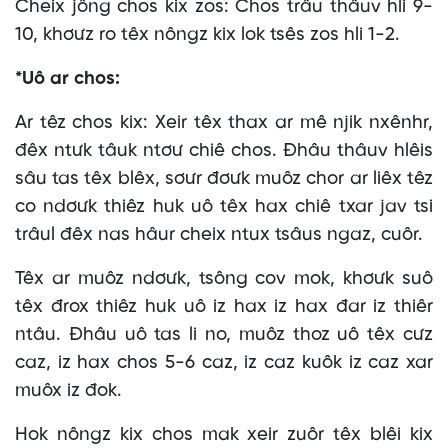
Cheix jông chos kix zos: Chos trâu thâuv hli 9-
10, khơưz ro têx nôngz kix lok tsês zos hli 1-2.
*Uô ar chos:
Ar têz chos kix: Xeir têx thax ar mê njik nxênhr,
đêx ntưk tâuk ntơư chiê chos. Đhâu thâuv hlêis
sâu tas têx blêx, sơưr đơưk muôz chor ar liêx têz
co ndơưk thiêz huk uô têx hax chiê txar jav tsi
trâul đêx nas hâur cheix ntux tsâus ngaz, cuôr.
Têx ar muôz ndơưk, tsông cov mok, khơưk suô
têx đrox thiêz huk uô iz hax iz hax đar iz thiêr
ntâu. Đhâu uô tas li no, muôz thoz uô têx cưz
caz, iz hax chos 5-6 caz, iz caz kuôk iz caz xar
muôx iz đok.
Hok nôngz kix chos mak xeir zuôr têx blêi kix