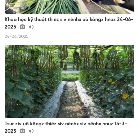
Khoa học kỹ thuật thiêz siv nênhx uô kôngz hnuz 24-06-
2025
24/06/2025
Tsưr ziv uô kôngz thiêz siv nênhx siv nênhx hnuz 15-3-
2025