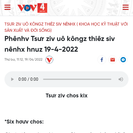
TSƯR ZIV UÔ KÔNGZ THIÊZ SIV NÊNHX ( KHOA HỌC KỸ THUẬT VỚI
SẢN XUẤT VÀ ĐỜI SỐNG)
Phênhv Tsưr ziv uô kôngz thiêz siv
nênhx hnuz 19-4-2022
Thứ ba, 11:12, 19/04/2022
Tsưr ziv chos kix
*Six hơưv chos: