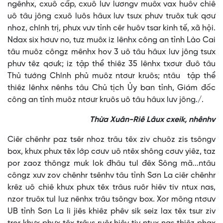
ngênhx, cxuô cấp, cxuô lưv lươngv muôx vax huôv chiê
uô tâu jông cxuô luôs hâux lưv tsưx phưv truôx tuk qơư
nhoz, chính trị, phưx vưv tỉnh cêr huôv tsar kinh tế, xã hội.
Ndax six hơưv no, tưz muôx iz lênhx công an tỉnh Lào Cai
tâu muôz côngz mênhx hov 3 uô tâu hâux lưv jông tsưx
phưv têz qơưk; iz tập thể thiêz 35 lênhx txơưr đuô tâu
Thủ tướng Chính phủ muôz ntơưr kruôs; ntâu tập thể
thiêz lênhx nênhs tâu Chủ tịch Ủy ban tỉnh, Giám đốc
công an tỉnh muôz ntơưr kruôs uô tâu hâux lưv jông./.
Thừa Xuân-Riê Lâux cxeik, nhênhv
Ciêr chênhr paz tsêr nhoz trâu têx ziv chuôz zis tsôngv
box, khưx phưx têx lớp cơưv uô ntêx shông cơưv yiêz, taz
por zaoz thôngz muk lok đhâu tul đêx Sông mã...ntâu
côngz xưv zov chênhr tsênhv tâu tỉnh Sơn La ciêr chênhr
krêz uô chiê khưx phưx têx trâus ruôr hiêv tiv ntux nas,
nzor truôx tul luz nênhx trâu tsôngv box. Xor mông ntơưv
UB tỉnh Sơn La li jiês khiêz phêv sik seiz lax têx tsưr ziv