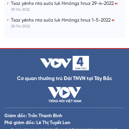
Tsaz yênhx nta suôz luk Hmôngz hnuz 29-4-2022
29/04/2022
Tsaz yênhx nta suôz luk Hmôngz hnuz 1-5-2022
28/04/2022
Cơ quan thường trú Đài TNVN tại Tây Bắc
Giám đốc: Trần Thanh Bình
Phó giám đốc: Lê Thị Tuyết Lan