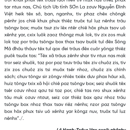
tror khưx phưx têx trâus ruôr hiêv tiv ntux nas thiêz phax
tar ntux nas, Chủ tịch Ub tỉnh SƠn La zơưv Nguyễn Đình
Việt heik têx sở, ban, nganhx, tiv phaz chêx chôngk
pênhr jos chiê khưx phưx thiêz truôx tul luz nênhx trâu
tsôngv box; muôx tsưr ziv lêx ntêr chiê hôx phưx tsov uô
xênhz yar, cxix luôk zaoz thôngz muk lok, tiv zix zos muk
lok taz por trâu tsôngv box thax tsav buôk tul đêx Sông
Mã đhâu thâuv têx tul qox đei trâus đêx cuôr yôngz thiêz
puôk tsuôx tas: “Têx xã trâus zênhr shar tiv ntux nas mak
tror seiz shuôk, taz por paz txưv trâu têx ziv chuôz zis, tiv
zix zos chuôz zis tsi muôx tsêr nhoz, chuôz zis chính
sách; chuv tôngv sir zôngv nhiêx txiêx dưv phax hâur xã,
huiz tôngv txix xã hội chiê paz tsôngv box; seiz shuôk têx
tsêr cơưv nhoz qơư tsi taz por, chiê tas nro shux xênhz
tâu muk cơưv ntơưr, seiz car thiêz bax qơư nhoz trâu
tsôngv box nhoz thax tsav riêz nênhs; nzor paz tsôngv
box hôx phưx tsiv uô xênhz yar kôngz nuv, truôx tul luz
nênhx”./.