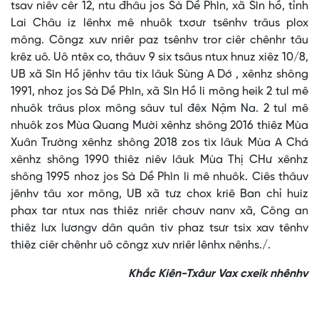
tsav niêv cêr 12, ntu đhâu jos Sà Dề Phìn, xã Sìn hồ, tỉnh
Lai Châu iz lênhx mê nhuôk txơưr tsênhv trâus plox
mông. Côngz xưv nriêr paz tsênhv tror ciêr chênhr tâu
krêz uô. Uô ntêx co, thâuv 9 six tsâus ntux hnuz xiêz 10/8,
UB xã Sìn Hồ jênhv tâu tix lâuk Sùng A Dớ , xênhz shông
1991, nhoz jos Sà Dề Phìn, xã Sìn Hồ li mông heik 2 tul mê
nhuôk trâus plox mông sâuv tul đêx Nậm Na. 2 tul mê
nhuôk zos Mùa Quang Mười xênhz shông 2016 thiêz Mùa
Xuân Trường xênhz shông 2018 zos tix lâuk Mùa A Chá
xênhz shông 1990 thiêz niêv lâuk Mùa Thị CHư xênhz
shông 1995 nhoz jos Sà Dề Phìn li mê nhuôk. Ciês thâuv
jênhv tâu xor mông, UB xã tưz chox kriê Ban chỉ huiz
phax tar ntux nas thiêz nriêr chơưv nanv xã, Công an
thiêz lưx lươngv dân quân tiv phaz tsưr tsix xav tênhv
thiêz ciêr chênhr uô côngz xưv nriêr lênhx nênhs./.
Khắc Kiên-Txâur Vax cxeik nhênhv