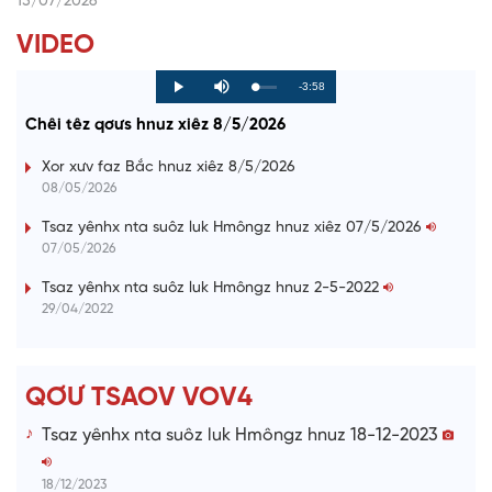
15/07/2026
VIDEO
R
-3:58
L
P
P
M
o
r
l
u
a
o
a
t
e
Chêi têz qơưs hnuz xiêz 8/5/2026
d
g
y
e
e
r
d
e
m
:
s
Xor xưv faz Bắc hnuz xiêz 8/5/2026
0
s
%
:
a
08/05/2026
0
%
i
Tsaz yênhx nta suôz luk Hmôngz hnuz xiêz 07/5/2026
07/05/2026
n
i
Tsaz yênhx nta suôz luk Hmôngz hnuz 2-5-2022
29/04/2022
n
g
T
QƠƯ TSAOV VOV4
i
Tsaz yênhx nta suôz luk Hmôngz hnuz 18-12-2023
m
e
18/12/2023