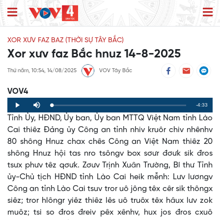
XOR XƯV FAZ BAZ (THỜI SỰ TÂY BẮC)
Xor xưv faz Bắc hnuz 14-8-2025
Thứ năm, 10:54, 14/08/2025
VOV Tây Bắc
VOV4
Remaining
-4:33
Loaded
:
Progress
:
Play
Mute
0%
0%
Tỉnh Ủy, HĐND, Ủy ban, Ủy ban MTTQ Việt Nam tỉnh Lào
Time
Cai thiêz Đảng ủy Công an tỉnh nhiv kruôr chiv nhênhv
80 shông Hnuz chax chês Công an Việt Nam thiêz 20
shông Hnuz hội tas nro tsôngv box sơưr đơưk sik đros
tsưx phưv têz qơưk. Zơưv Trịnh Xuân Trường, Bí thư Tỉnh
ủy-Chủ tịch HĐND tỉnh Lào Cai heik mễnh: Lưv lươngv
Công an tỉnh Lào Cai tsuv tror uô jông têx cêr sik thôngx
siêz; tror hlôngr yiêz thiêz lês uô truôx têx hâux lưv zok
muôz; tsi so đros đreiv pêx xênhv, hux jos đros cxuô