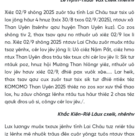
Lê Hạnh-Txâur Vax cxeik nhênhv
Xiêz 02/9 shông 2025 zuôr tâu tỉnh Lai Châu tsưr tsix uô
lox jông hâur 4 hnuz (txix 30/8 txos 02/9/2025), ntơưv xã
Than Uyên (tsênhv qơư huyện Than Uyên kuz). Co zos
shông tiv 2, thax tsav qơư no nthuôr uô xiêz 02/9 lox li
no. Xiêz 02/9 shông 2025 ntơưv Lai Châu zuôr muôx ntâu
tsaz yênhx, cêr lov jêv jông li: Uô ciêz Nậm Pắt, ciêz hmo
ntux Than Uyên đros trâu têx txux chi cêr lov jêv li: Sik tưr
ntâuk poz, hnuz hội Mường Than hlôngr yiêz, nthuôr uô
lov jêv hơưv xiêz 02/9, đhiê pax vuôk xòe..... Lar heik,
thax tsav qơư cux zuôr tsưr tsix sik tưr đhiê ntiêx têz
KOMOMO Than Uyên 2025 thiêz no zos xor xưv thể thao
lox, hu zâuv chôngz lênhx ntâu tus hâur thiêz 2 chas têz
qơưk đros uô si, côngv cêr lov jêv./.
Khắc Kiên-Riê Lâux cxeik, nhênhv
Lưx lươngv muôx txơưx jênhv tỉnh Lai Châu tưz nriêr tâu
iz lênhx mê nhuôk trâus đêx cuôr yôngz tuôs ntơưv thax