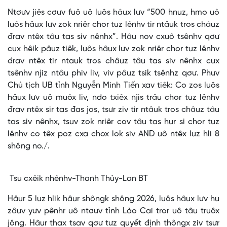
Ntơưv jiês cơưv fuô uô luôs hâux lưv “500 hnuz, hmo uô
luôs hâux lưv zok nriêr chor tuz lênhv tir ntâuk tros châuz
đrav ntêx tâu tas siv nênhx”. Hâu nov cxuô tsênhv qơư
cux hêik pâuz tiêk, luôs hâux lưv zok nriêr chor tuz lênhv
đrav ntêx tir ntauk tros châuz tâu tas siv nênhx cux
tsênhv njiz ntâu phiv liv, viv pâuz tsik tsênhz qơư. Phưv
Chủ tịch UB tỉnh Nguyễn Minh Tiến xav tiêk: Co zos luôs
hâux lưv uô muôx liv, ndo txiêx njis trâu chor tuz lênhv
đrav ntêx sir tas đas jos, tsưr ziv tir ntâuk tros châuz tâu
tas siv nênhx, tsuv zok nriêr cov tâu tas hur si chor tuz
lênhv co têx poz cxa chox lok siv AND uô ntêx luz hli 8
shông no./.
Tsu cxêik nhênhv-Thanh Thủy-Lan BT
Hâur 5 luz hlik hâur shôngk shông 2026, luôs hâux lưv hu
zâuv yưv pênhr uô ntơưv tỉnh Lào Cai tror uô tâu truôx
jông. Hâur thax tsav qơư tưz quyết định thôngx ziv tsưr