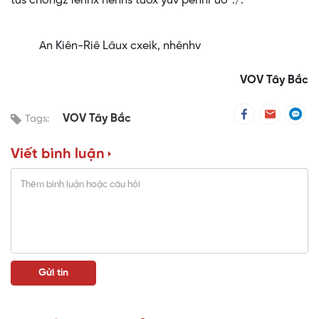
tus chôngz lênhx nênhs tuôx yưv pênhr uô”./.
An Kiên-Riê Lâux cxeik, nhênhv
VOV Tây Bắc
VOV Tây Bắc
Tags:
Viết bình luận