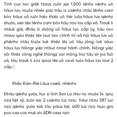
Tỉnh cux txo grêk tsơưs zuôr xar 1.500 lênhx nênhs uô
hâux lưv, muôz nhiêx paz trâu iz cxênhz ntâu lênhx canr
bôv trâus uô ruôr hiêv thiêz uô tiêr luôs hâux lưv qênhz
shuôs, xeir têx lênhx canr bôv hâu nov lox cấp xã. Trơưk li
ntâuk grê, đhâu iz shông uô hâux lưv, cấp ủy, hâu nov
ntơưv qơư thiêz têx tsưr tsix chính trị-xã hội hâux lưv uô
phênhv ntâu truôx tuk thiêz lês uô tâu jông; lok sâuv
hâux lưv hlôngr yiêz ntâuz ntơưr hành chính, hlôngr yiêz
sôr thiêz công nghệ thôngz xor mông tror tâu sir jos fuô
uô, tâu trơưk li zoz qơưx lês uô cxuô luôs hâux lưv lơưr 2
cấp./.
Khắc Kiên-Riê Lâux cxeik, nhênhv
Đhâu qênhz yuôx, hur si tỉnh Sơn La nhiv no muôx 14 qơư
nza liệt sỹ, zuôr xar 2 cxênhz luz nza; hâur ntơư 587 luz
nza qênhz yuôx tsik tâu pâuz bê; 400 luz nza tsuv gra
poz cxa cox muk siv ADN cxaz nzir.