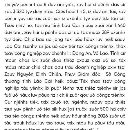
ziv yưv pênhr trâu 8 dưv anr yiêz, xav hur si pênhr đas cir
zos 3.320 tyv đeiv ntâu. Ciês hâur hli 5, iz dưv anr lox, xav
pênhr yưv uô tas zuôr xar iz cxênhz tyv đeiv tưz tâu cir.
Txos nhiv no, tas nro tỉnh Lào Cai muôx zuôr xar 1.440
dưv anr , xav hur si pênhr đas cir uô tas muôx 289 cxênhz
tyv đeiv. Chiê bax uô jông têx luôs hâux lưv heik sâuv,
Lào Cai tsênhv sir jos uô cov tiêr têx côngz trênhx, thax
tsav công nghiệp zov chênhr li: Đông An, Võ Lao. Tỉnh cir
ntơưr, chos luk zuôr đros thiêz cxơưz cxiz uô sei têx
ntâuz ntơưr chiê choz qơư trâu doanh nghiệp cxiv tsa.
Zơưv Nguyễn Đình Chiến, Phưv Giám đốc Sở Công
thương tỉnh Lào Cai heik pâuz:“Têx thax tsav công
nghiệp tâu yênhx lix puôr lênhx tưz thiêz tsênhv sir jos
fuô uô hâux lưv pâux nzir chiê zuôr qơư uô côngz trênhx.
Cur njênhs tiêk, txix cxuô sở, ngênhx, ntơưv qơư thiêz
tsưr yưv pênhr uô têx sik hux jos truôx, zuôr 500 ha cxiv
tsa têx côngz trênhx heik sâuv hâur shông 2026 zuôr uô
tâu trơưk hâux lưv tso tơưv, txix ntơư hu zâuv tâu ntâu