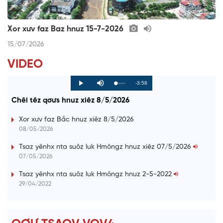
Xor xưv faz Baz hnuz 15-7-2026
15/07/2026
VIDEO
R
-3:58
L
P
P
M
o
r
l
u
a
o
a
t
e
Chêi têz qơưs hnuz xiêz 8/5/2026
d
g
y
e
e
r
d
e
m
:
s
Xor xưv faz Bắc hnuz xiêz 8/5/2026
0
s
%
:
a
08/05/2026
0
%
i
Tsaz yênhx nta suôz luk Hmôngz hnuz xiêz 07/5/2026
07/05/2026
n
i
Tsaz yênhx nta suôz luk Hmôngz hnuz 2-5-2022
29/04/2022
n
g
T