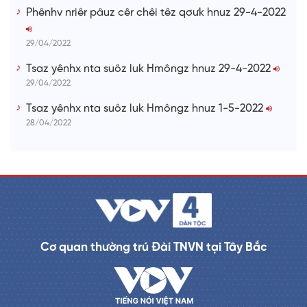
Phênhv nriêr pâuz cêr chêi têz qơưk hnuz 29-4-2022
29/04/2022
Tsaz yênhx nta suôz luk Hmôngz hnuz 29-4-2022
29/04/2022
Tsaz yênhx nta suôz luk Hmôngz hnuz 1-5-2022
28/04/2022
Cơ quan thường trú Đài TNVN tại Tây Bắc