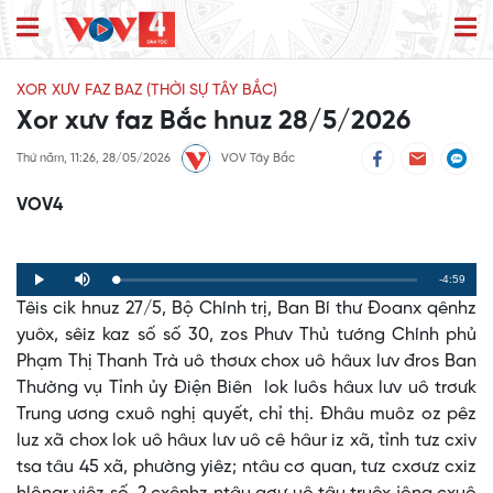
XOR XƯV FAZ BAZ (THỜI SỰ TÂY BẮC)
Xor xưv faz Bắc hnuz 28/5/2026
Thứ năm, 11:26, 28/05/2026
VOV Tây Bắc
VOV4
Remaining
-4:59
Loaded
:
Progress
:
Play
Mute
0%
0%
Têis cik hnuz 27/5, Bộ Chính trị, Ban Bí thư Đoanx qênhz
Time
yuôx, sêiz kaz số số 30, zos Phưv Thủ tướng Chính phủ
Phạm Thị Thanh Trà uô thơưx chox uô hâux lưv đros Ban
Thường vụ Tỉnh ủy Điện Biên lok luôs hâux lưv uô trơưk
Trung ương cxuô nghị quyết, chỉ thị. Đhâu muôz oz pêz
luz xã chox lok uô hâux lưv uô cê hâur iz xã, tỉnh tưz cxiv
tsa tâu 45 xã, phường yiêz; ntâu cơ quan, tưz cxơưz cxiz