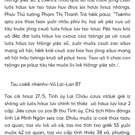
hlôngr yiêz số, 2 cxênhz ntâu qơư uô tâu truôx jông cxuô
luôs hâux lưv tso tơưv huv đros six hơưv hnuz nhôngs.
Phưv Thủ tướng Phạm Thị Thanh Trà hêik pâuz: “Tsênhv
qơư zos thax tsav yuôr ntâu phiv liv, taz sik pêz cux uô
tâu truôx jông cxuô luôs hâux lưv tso tơưv. Pêz tsuv kriz
uô đêz đar luôs hâux lưv cxơưz cxiz tsôngv px uô cxuô
luôs hâux lưv hlôngr yiêz số, zuôr muôs cxuô zav sâuv
mạng xã hội, hêik kriê cxuô zav hax huv jông sâuv mạng
xã hội trâu tsôngv kruô sđ pâuz txos. Tsuv uô li chas cov
tsôngv px pâuz tâu têx muôx liv lok hlôngr yiêz sôr./.
Tsu cxêik nhênhv-Vũ Lợi-Lan BT
Tas cik hnuz 27/5, Tỉnh ủy Lai Châu cơưv ntâuk grê iz
shông uô luôs hâux lưv chính trị thiêz uô hâux lưv lơưr 2
cấp. Jiês cơưv co zos Bí thư Tỉnh ủy, Chủ tịch Hôiv đôngx
tỉnh Lê Minh Ngân seiz car. Đhâu muôz iz cxiê thax tsav,
cơ quan, taz viv lok uô cê, tas nro tỉnh txo grêk 55 yuôr
muôx 42 cơ quan, taz viv cấp tỉnh thiêz 38 xã, phường.