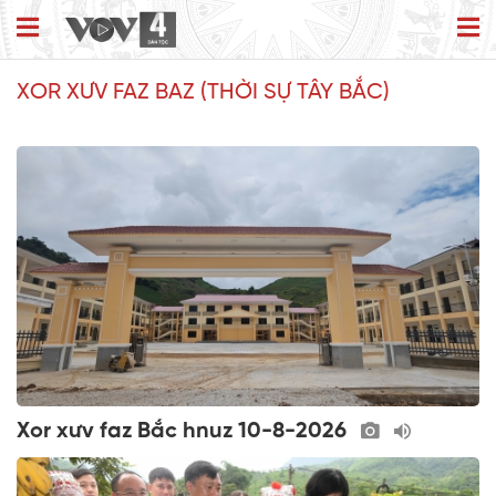
XOR XƯV FAZ BAZ (THỜI SỰ TÂY BẮC)
Xor xưv faz Bắc hnuz 10-8-2026