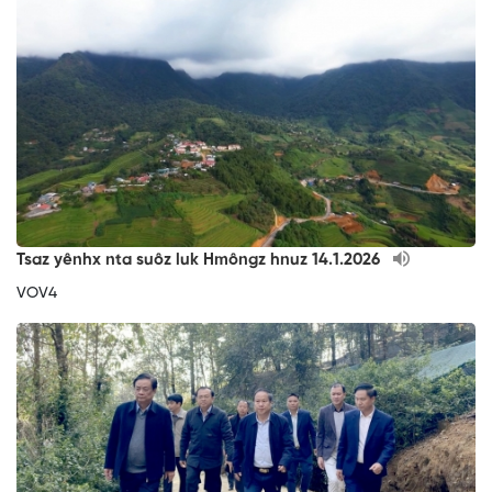
Tsaz yênhx nta suôz luk Hmôngz hnuz 14.1.2026
VOV4