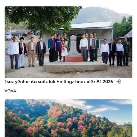
Tsaz yênhx nta suôz luk Hmôngz hnuz xiêz 9.1.2026
VOV4