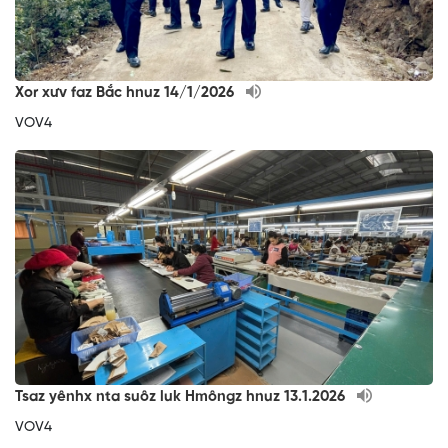
Xor xưv faz Bắc hnuz 14/1/2026
VOV4
Tsaz yênhx nta suôz luk Hmôngz hnuz 13.1.2026
VOV4