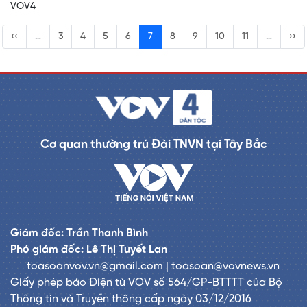
VOV4
‹‹
…
3
4
5
6
7
8
9
10
11
…
››
Cơ quan thường trú Đài TNVN tại Tây Bắc
Giám đốc: Trần Thanh Bình
Phó giám đốc: Lê Thị Tuyết Lan
toasoanvov.vn@gmail.com | toasoan@vovnews.vn
Giấy phép báo Điện tử VOV số 564/GP-BTTTT của Bộ
Thông tin và Truyền thông cấp ngày 03/12/2016