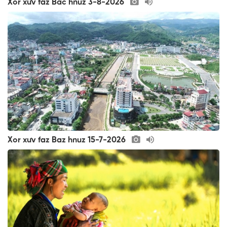
Xor xưv faz Bắc hnuz 3-8-2026
Xor xưv faz Baz hnuz 15-7-2026