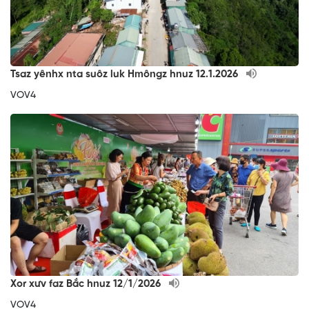
Tsaz yênhx nta suôz luk Hmôngz hnuz 12.1.2026
VOV4
Xor xưv faz Bắc hnuz 12/1/2026
VOV4