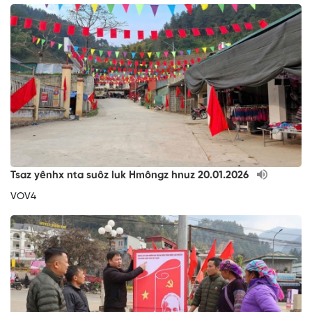
Tsaz yênhx nta suôz luk Hmôngz hnuz 20.01.2026
VOV4