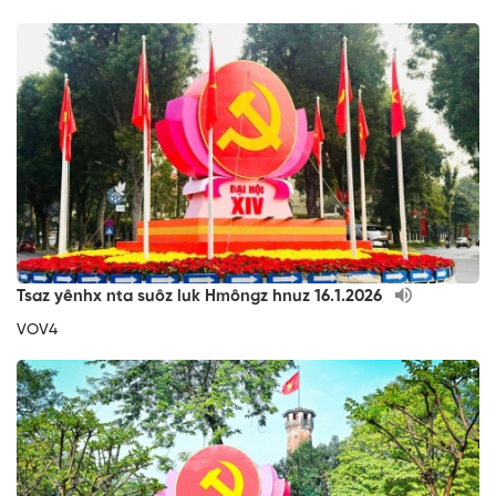
Tsaz yênhx nta suôz luk Hmôngz hnuz 16.1.2026
VOV4