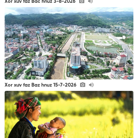
Xor xưv faz Bắc hnuz 3-8-2026
Xor xưv faz Baz hnuz 15-7-2026