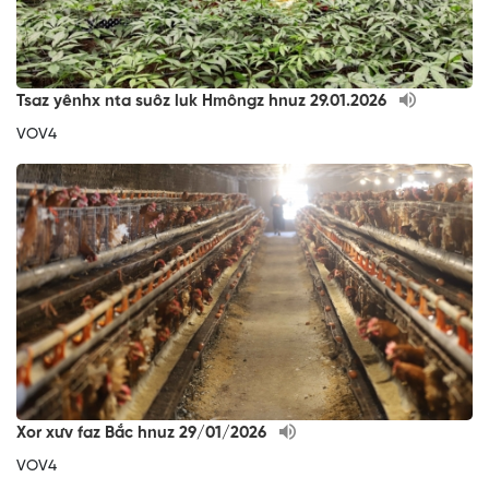
Tsaz yênhx nta suôz luk Hmôngz hnuz 29.01.2026
VOV4
Xor xưv faz Bắc hnuz 29/01/2026
VOV4