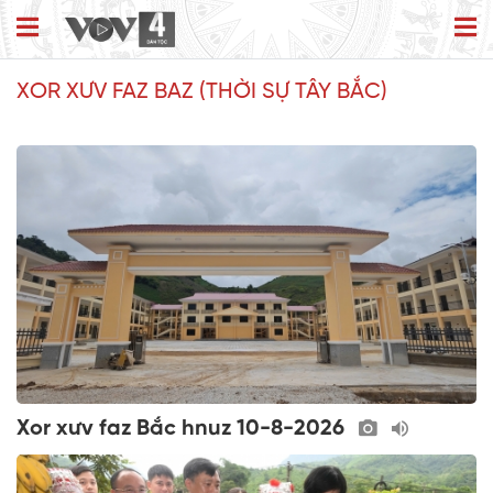
XOR XƯV FAZ BAZ (THỜI SỰ TÂY BẮC)
Xor xưv faz Bắc hnuz 10-8-2026