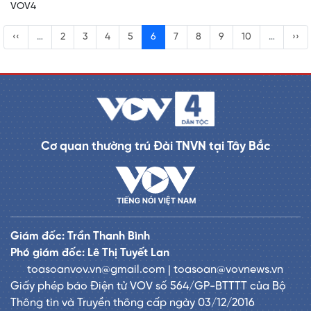
VOV4
‹‹
…
2
3
4
5
6
7
8
9
10
…
››
Cơ quan thường trú Đài TNVN tại Tây Bắc
Giám đốc: Trần Thanh Bình
Phó giám đốc: Lê Thị Tuyết Lan
toasoanvov.vn@gmail.com | toasoan@vovnews.vn
Giấy phép báo Điện tử VOV số 564/GP-BTTTT của Bộ
Thông tin và Truyền thông cấp ngày 03/12/2016