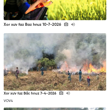
Xor xưv faz Baz hnuz 10-7-2026
Xor xưv faz Bắc hnuz 7-4-2026
VOV4