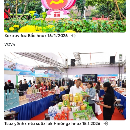
Xor xưv faz Bắc hnuz 16/1/2026
VOV4
Tsaz yênhx nta suôz luk Hmôngz hnuz 15.1.2026