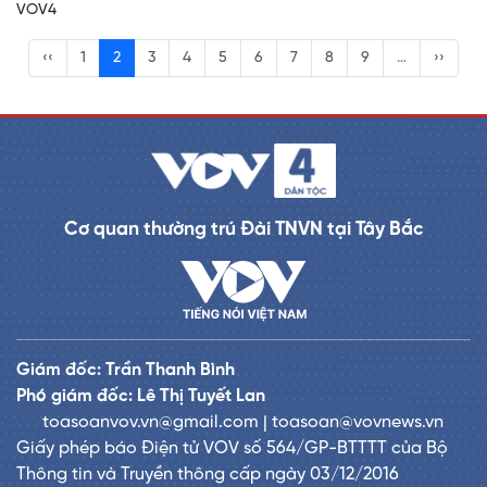
VOV4
‹‹
1
2
3
4
5
6
7
8
9
…
››
Cơ quan thường trú Đài TNVN tại Tây Bắc
Giám đốc: Trần Thanh Bình
Phó giám đốc: Lê Thị Tuyết Lan
toasoanvov.vn@gmail.com | toasoan@vovnews.vn
Giấy phép báo Điện tử VOV số 564/GP-BTTTT của Bộ
Thông tin và Truyền thông cấp ngày 03/12/2016