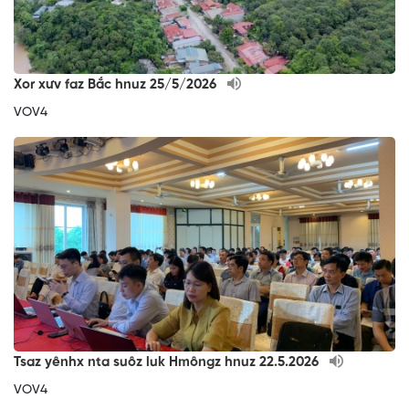
Xor xưv faz Bắc hnuz 25/5/2026
VOV4
Tsaz yênhx nta suôz luk Hmôngz hnuz 22.5.2026
VOV4