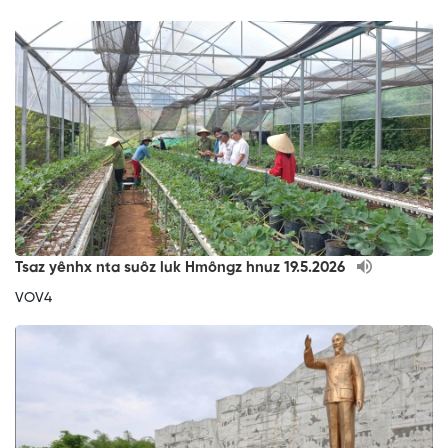
Tsaz yênhx nta suôz luk Hmôngz hnuz 19.5.2026
VOV4