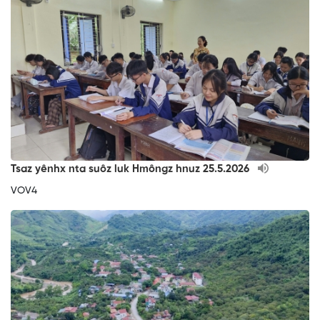
Tsaz yênhx nta suôz luk Hmôngz hnuz 25.5.2026
VOV4