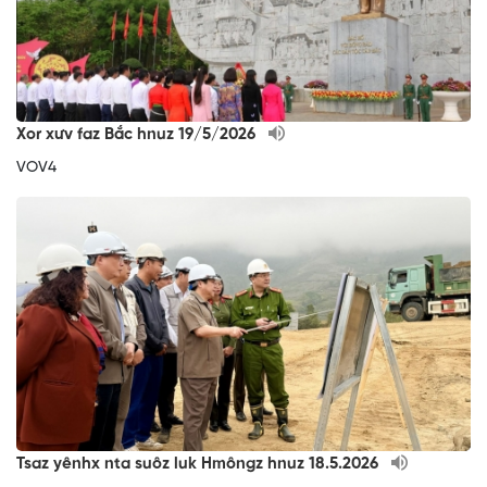
Xor xưv faz Bắc hnuz 19/5/2026
VOV4
Tsaz yênhx nta suôz luk Hmôngz hnuz 18.5.2026