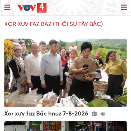
XOR XƯV FAZ BAZ (THỜI SỰ TÂY BẮC)
Xor xưv faz Bắc hnuz 7-8-2026