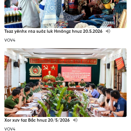
Tsaz yênhx nta suôz luk Hmôngz hnuz 20.5.2026
VOV4
Xor xưv faz Bắc hnuz 20/5/2026
VOV4