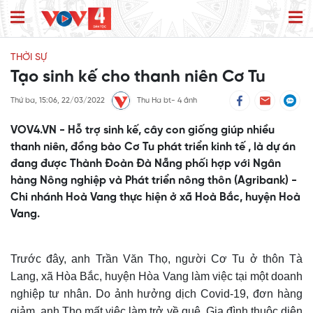
THỜI SỰ
Tạo sinh kế cho thanh niên Cơ Tu
Thứ ba, 15:06, 22/03/2022
Thu Ha bt- 4 ảnh
VOV4.VN - Hỗ trợ sinh kế, cây con giống giúp nhiều
thanh niên, đồng bào Cơ Tu phát triển kinh tế , là dự án
đang được Thành Đoàn Đà Nẵng phối hợp với Ngân
hàng Nông nghiệp và Phát triển nông thôn (Agribank) -
Chi nhánh Hoà Vang thực hiện ở xã Hoà Bắc, huyện Hoà
Vang.
Trước đây, anh Trần Văn Thọ, người Cơ Tu ở thôn Tà
Lang, xã Hòa Bắc, huyện Hòa Vang làm việc tại một doanh
nghiệp tư nhân. Do ảnh hưởng dịch Covid-19, đơn hàng
giảm, anh Thọ mất việc làm trở về quê. Gia đình thuộc diện