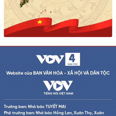
Website của BAN VĂN HÓA - XÃ HỘI VÀ DÂN TỘC
Trưởng ban: Nhà báo TUYẾT MAI
Phó trưởng ban: Nhà báo Hồng Lan, Xuân Thọ, Xuân