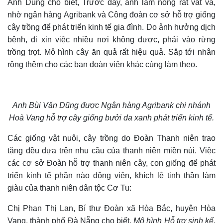
Anh Dũng cho biết, Trước đây, anh làm nông rất vất vả,
nhờ ngân hàng Agribank và Công đoàn cơ sở hỗ trợ giống
cây trồng để phát triển kinh tế gia đình. Do ảnh hưởng dịch
bệnh, đi xin việc nhiều nơi không được, phải vào rừng
trồng trọt. Mô hình cây ăn quả rất hiệu quả. Sắp tới nhân
rộng thêm cho các bạn đoàn viên khác cùng làm theo.
Anh Bùi Văn Dũng được Ngân hàng Agribank chi nhánh
Hoà Vang hỗ trợ cây giống bưởi da xanh phát triển kinh tế.
Các giống vật nuôi, cây trồng do Đoàn Thanh niên trao
tặng đều dựa trên nhu cầu của thanh niên miền núi. Việc
các cơ sở Đoàn hỗ trợ thanh niên cây, con giống để phát
triển kinh tế phần nào động viên, khích lệ tinh thần làm
giàu của thanh niên dân tộc Cơ Tu:
Chị Phan Thị Lan, Bí thư Đoàn xã Hòa Bắc, huyện Hòa
Vang, thành phố Đà Nẵng cho biết,
Mô hình Hỗ trợ sinh kế,