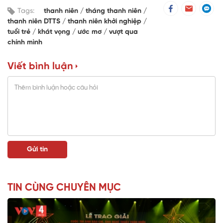
Tags:
thanh niên
tháng thanh niên
thanh niên DTTS
thanh niên khởi nghiệp
tuổi trẻ
khát vọng
ước mơ
vượt qua
chính mình
Viết bình luận
TIN CÙNG CHUYÊN MỤC