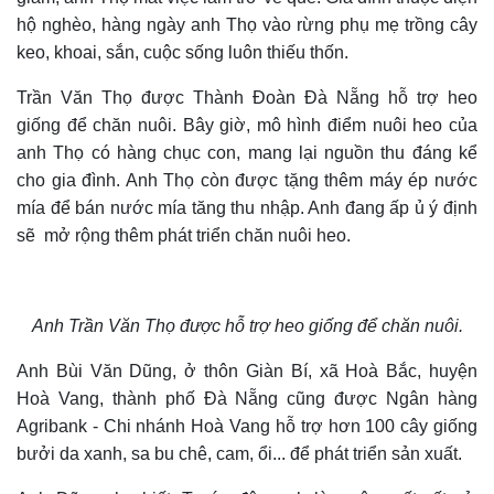
hộ nghèo, hàng ngày anh Thọ vào rừng phụ mẹ trồng cây
keo, khoai, sắn, cuộc sống luôn thiếu thốn.
Trần Văn Thọ được Thành Đoàn Đà Nẵng hỗ trợ heo
giống để chăn nuôi. Bây giờ, mô hình điểm nuôi heo của
anh Thọ có hàng chục con, mang lại nguồn thu đáng kể
cho gia đình. Anh Thọ còn được tặng thêm máy ép nước
mía để bán nước mía tăng thu nhập. Anh đang ấp ủ ý định
sẽ mở rộng thêm phát triển chăn nuôi heo.
Anh Trần Văn Thọ được hỗ trợ heo giống để chăn nuôi.
Anh Bùi Văn Dũng, ở thôn Giàn Bí, xã Hoà Bắc, huyện
Hoà Vang, thành phố Đà Nẵng cũng được Ngân hàng
Agribank - Chi nhánh Hoà Vang hỗ trợ hơn 100 cây giống
bưởi da xanh, sa bu chê, cam, ổi... để phát triển sản xuất.