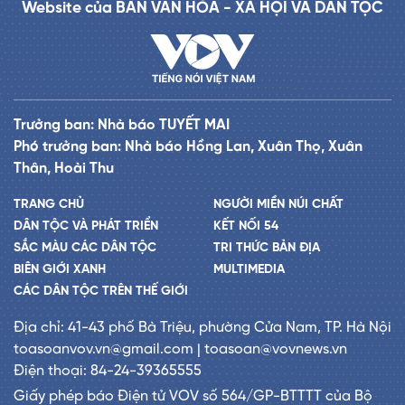
Website của BAN VĂN HÓA - XÃ HỘI VÀ DÂN TỘC
Trưởng ban: Nhà báo TUYẾT MAI
Phó trưởng ban: Nhà báo Hồng Lan, Xuân Thọ, Xuân
Thân, Hoài Thu
TRANG CHỦ
NGƯỜI MIỀN NÚI CHẤT
DÂN TỘC VÀ PHÁT TRIỂN
KẾT NỐI 54
SẮC MÀU CÁC DÂN TỘC
TRI THỨC BẢN ĐỊA
BIÊN GIỚI XANH
MULTIMEDIA
CÁC DÂN TỘC TRÊN THẾ GIỚI
Địa chỉ: 41-43 phố Bà Triệu, phường Cửa Nam, TP. Hà Nội
toasoanvov.vn@gmail.com | toasoan@vovnews.vn
Điện thoại: 84-24-39365555
Giấy phép báo Điện tử VOV số 564/GP-BTTTT của Bộ