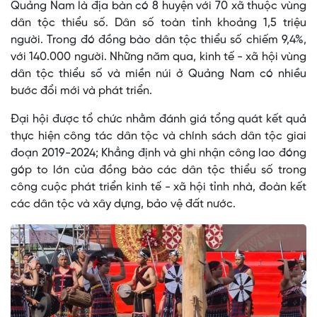
Quảng Nam là địa bàn có 8 huyện với 70 xã thuộc vùng
dân tộc thiểu số. Dân số toàn tỉnh khoảng 1,5 triệu
người. Trong đó đồng bào dân tộc thiểu số chiếm 9,4%,
với 140.000 người. Những năm qua, kinh tế - xã hội vùng
dân tộc thiểu số và miền núi ở Quảng Nam có nhiều
bước đổi mới và phát triển.
Đại hội được tổ chức nhằm đánh giá tổng quát kết quả
thực hiện công tác dân tộc và chính sách dân tộc giai
đoạn 2019-2024; Khẳng định và ghi nhận công lao đóng
góp to lớn của đồng bào các dân tộc thiểu số trong
công cuộc phát triển kinh tế - xã hội tỉnh nhà, đoàn kết
các dân tộc và xây dựng, bảo vệ đất nước.