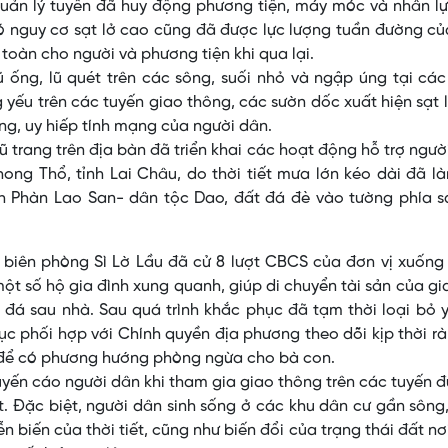
quản lý tuyến đã huy động phương tiện, máy móc và nhân l
ó nguy cơ sạt lở cao cũng đã được lực lượng tuần đường c
oàn cho người và phương tiện khi qua lại.
ống, lũ quét trên các sông, suối nhỏ và ngập úng tại các
g yếu trên các tuyến giao thông, các sườn dốc xuất hiện sạt l
ờng, uy hiếp tính mạng của người dân.
 trang trên địa bàn đã triển khai các hoạt động hỗ trợ ngườ
hong Thổ, tỉnh Lai Châu, do thời tiết mưa lớn kéo dài đã l
h Phàn Lao San- dân tộc Dao, đất đá đè vào tường phía s
biên phòng Sì Lờ Lầu đã cử 8 lượt CBCS của đơn vị xuống
ột số hộ gia đình xung quanh, giúp di chuyển tài sản của gi
t đá sau nhà. Sau quá trình khắc phục đã tạm thời loại bỏ 
 tục phối hợp với Chính quyền địa phương theo dõi kịp thời rà
o để có phương hướng phòng ngừa cho bà con.
ến cáo người dân khi tham gia giao thông trên các tuyến 
. Đặc biệt, người dân sinh sống ở các khu dân cư gần sông,
n biến của thời tiết, cũng như biến đổi của trạng thái đất nơ