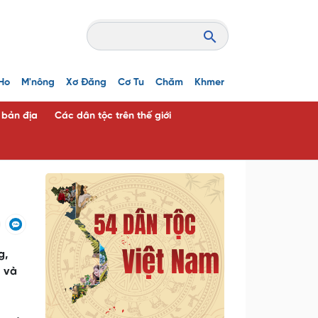
Ho
M'nông
Xơ Đăng
Cơ Tu
Chăm
Khmer
c bản địa
Các dân tộc trên thế giới
g,
H và