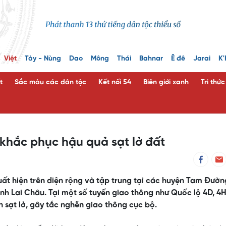
Việt
Tày - Nùng
Dao
Mông
Thái
Bahnar
Ê đê
Jarai
K'
t
Sắc màu các dân tộc
Kết nối 54
Biên giới xanh
Tri thứ
khắc phục hậu quả sạt lở đất
t hiện trên diện rộng và tập trung tại các huyện Tam Đườn
ỉnh Lai Châu. Tại một số tuyến giao thông như Quốc lộ 4D, 4
n sạt lở, gây tắc nghẽn giao thông cục bộ.