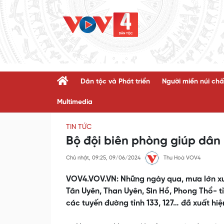
Dân tộc và Phát triển
Người miền núi chấ
Multimedia
TIN TỨC
Bộ đội biên phòng giúp dân 
Chủ nhật, 09:25, 09/06/2024
Thu Hoà VOV4
VOV4.VOV.VN: Những ngày qua, mưa lớn xuấ
Tân Uyên, Than Uyên, Sìn Hồ, Phong Thổ- t
các tuyến đường tỉnh 133, 127… đã xuất hiệ