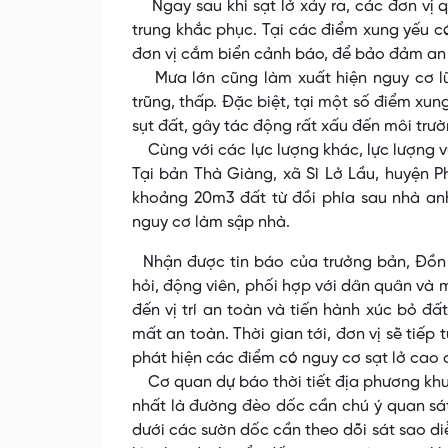
Ngay sau khi sạt lở xảy ra, các đơn vị 
trung khắc phục. Tại các điểm xung yếu c
đơn vị cắm biển cảnh báo, để bảo đảm an t
Mưa lớn cũng làm xuất hiện nguy cơ lũ 
trũng, thấp. Đặc biệt, tại một số điểm xun
sụt đất, gây tác động rất xấu đến môi trư
Cùng với các lực lượng khác, lực lượng vũ
Tại bản Thà Giàng, xã Sì Lở Lầu, huyện P
khoảng 20m3 đất từ đồi phía sau nhà an
nguy cơ làm sập nhà.
Nhận được tin báo của trưởng bản, Đồn 
hỏi, động viên, phối hợp với dân quân và m
đến vị trí an toàn và tiến hành xúc bỏ đấ
mất an toàn. Thời gian tới, đơn vị sẽ tiếp
phát hiện các điểm có nguy cơ sạt lở ca
Cơ quan dự báo thời tiết địa phương khuy
nhất là đường đèo dốc cần chú ý quan sát
dưới các sườn dốc cần theo dõi sát sao diễ