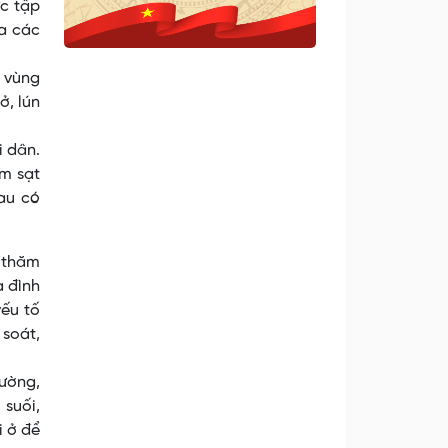
ực tập
ủa các
 vùng
ở, lún
i dân.
àm sạt
au có
 thăm
a đình
yếu tố
 soát,
đường,
 suối,
i ở để