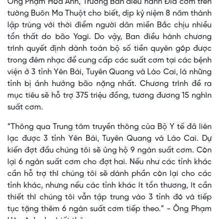
Ông Phạm Hòa Anh, Trưởng Ban điều hành Đĩa cơm trên
tường Buôn Ma Thuột cho biết, dịp kỷ niệm 8 năm thành
lập trùng với thời điểm người dân miền Bắc chịu nhiều
tổn thất do bão Yagi. Do vậy, Ban điều hành chương
trình quyết định dành toàn bộ số tiền quyên góp được
trong đêm nhạc để cung cấp các suất cơm tại các bệnh
viện ở 3 tỉnh Yên Bái, Tuyên Quang và Lào Cai, là những
tỉnh bị ảnh hưởng bão nặng nhất. Chương trình đề ra
mục tiêu sẽ hỗ trợ 375 triệu đồng, tương đương 15 nghìn
suất cơm.
“Thông qua Trung tâm truyền thông của Bộ Y tế đã liên
lạc được 3 tỉnh Yên Bái, Tuyên Quang và Lào Cai. Dự
kiến đợt đầu chúng tôi sẽ ủng hộ 9 ngàn suất cơm. Còn
lại 6 ngàn suất cơm cho đợt hai. Nếu như các tỉnh khác
cần hỗ trợ thì chúng tôi sẽ dành phần còn lại cho các
tỉnh khác, nhưng nếu các tỉnh khác ít tổn thương, ít cần
thiết thì chúng tôi vẫn tập trung vào 3 tỉnh đó và tiếp
tục tặng thêm 6 ngàn suất cơm tiếp theo.” - Ông Phạm