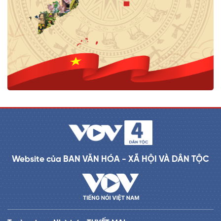
Website của BAN VĂN HÓA - XÃ HỘI VÀ DÂN TỘC