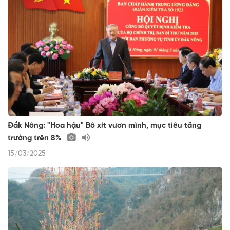
Đắk Nông: "Hoa hậu" Bô xít vươn mình, mục tiêu tăng
trưởng trên 8%
15/03/2025