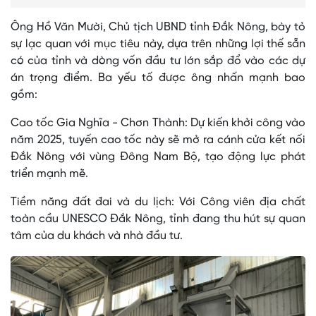
Ông Hồ Văn Mười, Chủ tịch UBND tỉnh Đắk Nông, bày tỏ
sự lạc quan với mục tiêu này, dựa trên những lợi thế sẵn
có của tỉnh và dòng vốn đầu tư lớn sắp đổ vào các dự
án trọng điểm. Ba yếu tố được ông nhấn mạnh bao
gồm:
Cao tốc Gia Nghĩa - Chơn Thành: Dự kiến khởi công vào
năm 2025, tuyến cao tốc này sẽ mở ra cánh cửa kết nối
Đắk Nông với vùng Đông Nam Bộ, tạo động lực phát
triển mạnh mẽ.
Tiềm năng đất đai và du lịch: Với Công viên địa chất
toàn cầu UNESCO Đắk Nông, tỉnh đang thu hút sự quan
tâm của du khách và nhà đầu tư.