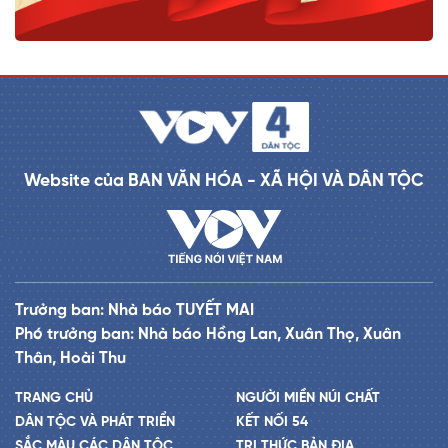
Website của BAN VĂN HÓA - XÃ HỘI VÀ DÂN TỘC
Trưởng ban: Nhà báo TUYẾT MAI
Phó trưởng ban: Nhà báo Hồng Lan, Xuân Thọ, Xuân
Thân, Hoài Thu
TRANG CHỦ
NGƯỜI MIỀN NÚI CHẤT
DÂN TỘC VÀ PHÁT TRIỂN
KẾT NỐI 54
SẮC MÀU CÁC DÂN TỘC
TRI THỨC BẢN ĐỊA