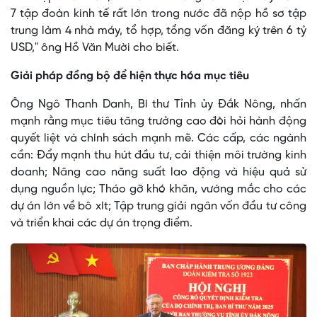
7 tập đoàn kinh tế rất lớn trong nước đã nộp hồ sơ tập
trung làm 4 nhà máy, tổ hợp, tổng vốn đăng ký trên 6 tỷ
USD," ông Hồ Văn Mười cho biết.
Giải pháp đồng bộ để hiện thực hóa mục tiêu
Ông Ngô Thanh Danh, Bí thư Tỉnh ủy Đắk Nông, nhấn
mạnh rằng mục tiêu tăng trưởng cao đòi hỏi hành động
quyết liệt và chính sách mạnh mẽ. Các cấp, các ngành
cần: Đẩy mạnh thu hút đầu tư, cải thiện môi trường kinh
doanh; Nâng cao năng suất lao động và hiệu quả sử
dụng nguồn lực; Tháo gỡ khó khăn, vướng mắc cho các
dự án lớn về bô xít; Tập trung giải ngân vốn đầu tư công
và triển khai các dự án trọng điểm.