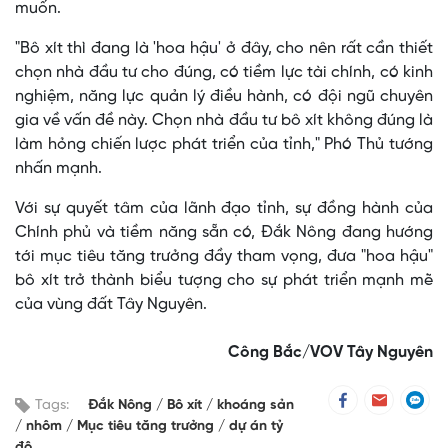
muốn.
"Bô xít thì đang là 'hoa hậu' ở đây, cho nên rất cần thiết
chọn nhà đầu tư cho đúng, có tiềm lực tài chính, có kinh
nghiệm, năng lực quản lý điều hành, có đội ngũ chuyên
gia về vấn đề này. Chọn nhà đầu tư bô xít không đúng là
làm hỏng chiến lược phát triển của tỉnh," Phó Thủ tướng
nhấn mạnh.
Với sự quyết tâm của lãnh đạo tỉnh, sự đồng hành của
Chính phủ và tiềm năng sẵn có, Đắk Nông đang hướng
tới mục tiêu tăng trưởng đầy tham vọng, đưa "hoa hậu"
bô xít trở thành biểu tượng cho sự phát triển mạnh mẽ
của vùng đất Tây Nguyên.
Công Bắc/VOV Tây Nguyên
Tags:
Đắk Nông
Bô xít
khoáng sản
nhôm
Mục tiêu tăng trưởng
dự án tỷ
đô