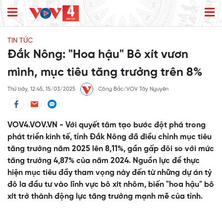
TIN TỨC
Đắk Nông: "Hoa hậu" Bô xít vươn
mình, mục tiêu tăng trưởng trên 8%
Thứ bảy, 12:45, 15/03/2025
Công Bắc/VOV Tây Nguyên
VOV4.VOV.VN - Với quyết tâm tạo bước đột phá trong
phát triển kinh tế, tỉnh Đắk Nông đã điều chỉnh mục tiêu
tăng trưởng năm 2025 lên 8,11%, gần gấp đôi so với mức
tăng trưởng 4,87% của năm 2024. Nguồn lực để thực
hiện mục tiêu đầy tham vọng này đến từ những dự án tỷ
đô la đầu tư vào lĩnh vực bô xít nhôm, biến "hoa hậu" bô
xít trở thành động lực tăng trưởng mạnh mẽ của tỉnh.