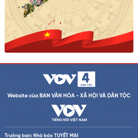
Website của BAN VĂN HÓA - XÃ HỘI VÀ DÂN TỘC
Trưởng ban: Nhà báo TUYẾT MAI