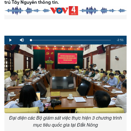
trú Tây Nguyên thông tin.
Remaining
-2:51
Loaded
:
Progress
:
Play
Mute
0%
0%
Time
Đại diện các Bộ giám sát việc thực hiện 3 chương trình
mục tiêu quốc gia tại Đắk Nông