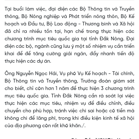
Tại buổi làm việc, đại diện các Bộ Thông tin và Truyền
thông, Bộ Nông nghiệp và Phát triển nông thôn, Bộ Kế
hoạch và Đầu tư, Bộ Lao động - Thương binh và Xã hội
đã chỉ ra nhiều tồn tại, hạn chế trong thực hiện các
chương trình mục tiêu quốc gia tại tỉnh Đắk Nông. Đại
diện các bộ, ngành cũng lưu ý một số nhiệm vụ cần triển
khai để để tăng cường giải ngân, đẩy nhanh tiến độ
thực hiện các dự án.
Ông Nguyễn Ngọc Hải, Vụ phó Vụ Kế hoạch - Tài chính,
Bộ Thông tin và Truyền thông, Trưởng đoàn giám sát
cho biết, chỉ còn hơn 1 năm để thực hiện 3 chương trình
mục tiêu quốc gia. Tỉnh Đắk Nông cần rà soát lại việc
thực hiện các mục tiêu, nhiệm vụ để điều chỉnh, điều
chuyển cho phù hợp, tránh việc chi sai hoặc có tiền mà
không chi để lãng phí, trong khi điều kiện kinh tế xã hội
của địa phương còn rất khó khăn./.