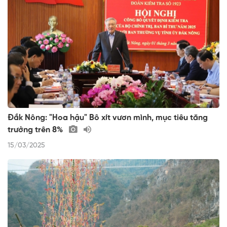
Đắk Nông: "Hoa hậu" Bô xít vươn mình, mục tiêu tăng
trưởng trên 8%
15/03/2025