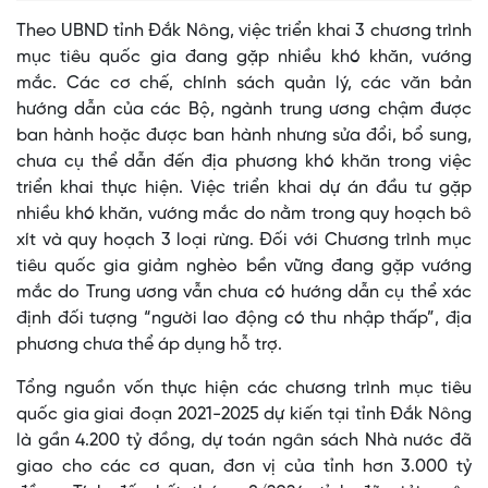
Theo UBND tỉnh Đắk Nông, việc triển khai 3 chương trình
mục tiêu quốc gia đang gặp nhiều khó khăn, vướng
mắc. Các cơ chế, chính sách quản lý, các văn bản
hướng dẫn của các Bộ, ngành trung ương chậm được
ban hành hoặc được ban hành nhưng sửa đổi, bổ sung,
chưa cụ thể dẫn đến địa phương khó khăn trong việc
triển khai thực hiện. Việc triển khai dự án đầu tư gặp
nhiều khó khăn, vướng mắc do nằm trong quy hoạch bô
xít và quy hoạch 3 loại rừng. Đối với Chương trình mục
tiêu quốc gia giảm nghèo bền vững đang gặp vướng
mắc do Trung ương vẫn chưa có hướng dẫn cụ thể xác
định đối tượng “người lao động có thu nhập thấp”, địa
phương chưa thể áp dụng hỗ trợ.
Tổng nguồn vốn thực hiện các chương trình mục tiêu
quốc gia giai đoạn 2021-2025 dự kiến tại tỉnh Đắk Nông
là gần 4.200 tỷ đồng, dự toán ngân sách Nhà nước đã
giao cho các cơ quan, đơn vị của tỉnh hơn 3.000 tỷ