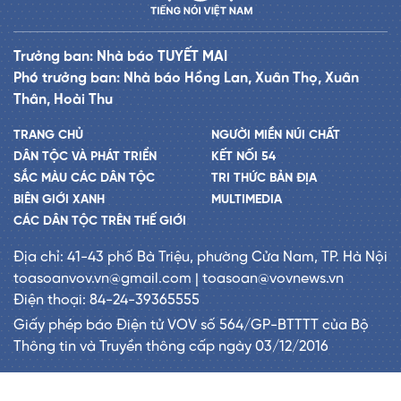
Trưởng ban: Nhà báo TUYẾT MAI
Phó trưởng ban: Nhà báo Hồng Lan, Xuân Thọ, Xuân
Thân, Hoài Thu
TRANG CHỦ
NGƯỜI MIỀN NÚI CHẤT
DÂN TỘC VÀ PHÁT TRIỂN
KẾT NỐI 54
SẮC MÀU CÁC DÂN TỘC
TRI THỨC BẢN ĐỊA
BIÊN GIỚI XANH
MULTIMEDIA
CÁC DÂN TỘC TRÊN THẾ GIỚI
Địa chỉ: 41-43 phố Bà Triệu, phường Cửa Nam, TP. Hà Nội
toasoanvov.vn@gmail.com | toasoan@vovnews.vn
Điện thoại: 84-24-39365555
Giấy phép báo Điện tử VOV số 564/GP-BTTTT của Bộ
Thông tin và Truyền thông cấp ngày 03/12/2016