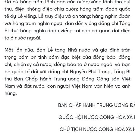
Đã có hàng trăm lãnh đạo các nước/vùng lãnh thổ gửi
thư, điện, thông điệp chia buồn; hàng trăm đoàn quốc
tế dự Lễ viếng, Lễ truy điệu và an táng; hàng nghìn đoàn
với hàng trăm nghìn người dân đến viếng đồng chí Tổng
Bí thư; hàng nghìn đoàn viếng tại các cơ quan đại diện
ta ở nước ngoài.
Một lần nữa, Ban Lễ tang Nhà nước và gia đình trân
trọng cảm ơn tình cảm đặc biệt của đồng bào, đồng
chí, chiến sỹ cả nước, đồng bào ta ở nước ngoài và bạn
bè quốc tế đối với đồng chí Nguyễn Phú Trọng, Tổng Bí
thư Ban Chấp hành Trung ương Đảng Cộng sản Việt
Nam và đất nước, con người Việt Nam văn hiến và anh
hùng.
BAN CHẤP HÀNH TRUNG ƯƠNG Đ
QUỐC HỘI NƯỚC CỘNG HOÀ XÃ H
CHỦ TỊCH NƯỚC CỘNG HOÀ XÃ H