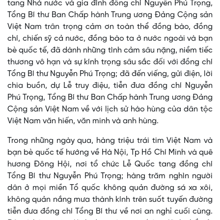
tang Nhà nước và gia đình đồng chí Nguyễn Phú Trọng,
Tổng Bí thư Ban Chấp hành Trung ương Đảng Cộng sản
Việt Nam trân trọng cảm ơn toàn thể đồng bào, đồng
chí, chiến sỹ cả nước, đồng bào ta ở nước ngoài và bạn
bè quốc tế, đã dành những tình cảm sâu nặng, niềm tiếc
thương vô hạn và sự kính trọng sâu sắc đối với đồng chí
Tổng Bí thư Nguyễn Phú Trọng; đã đến viếng, gửi điện, lời
chia buồn, dự Lễ truy điệu, tiễn đưa đồng chí Nguyễn
Phú Trọng, Tổng Bí thư Ban Chấp hành Trung ương Đảng
Cộng sản Việt Nam về với lịch sử hào hùng của dân tộc
Việt Nam văn hiến, văn minh và anh hùng.
Trong những ngày qua, hàng triệu trái tim Việt Nam và
bạn bè quốc tế hướng về Hà Nội, Tp Hồ Chí Minh và quê
hương Đông Hội, nơi tổ chức Lễ Quốc tang đồng chí
Tổng Bí thư Nguyễn Phú Trọng; hàng trăm nghìn người
dân ở mọi miền Tổ quốc không quản đường sá xa xôi,
không quản nắng mưa thành kính trên suốt tuyến đường
tiễn đưa đồng chí Tổng Bí thư về nơi an nghỉ cuối cùng.