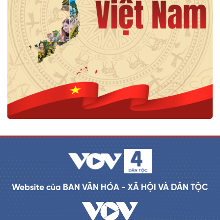
Website của BAN VĂN HÓA - XÃ HỘI VÀ DÂN TỘC