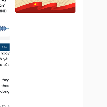
ân"
UBND
Remaining
-1:55
, ngày
Time
nh yêu
ao sức
thường
 theo
ự đồng
 Tỷ lệ