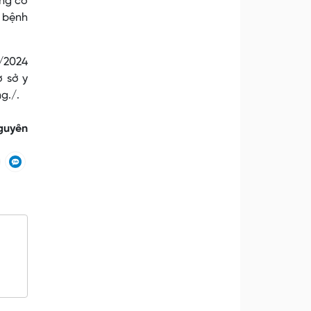
ong cơ
c bệnh
8/2024
ơ sở y
g./.
guyên