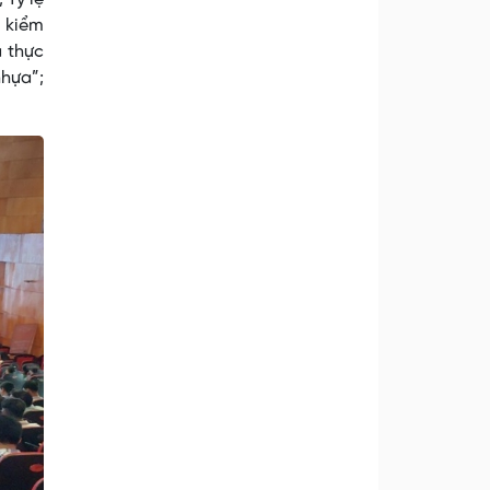
c kiểm
à thực
nhựa”;