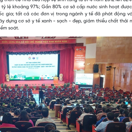
đạt tỷ lệ khoảng 97%; Gần 80% cơ sở cấp nước sinh hoạt đượ
ốc gia; tất cả các đơn vị trong ngành y tế đã phát động v
y dựng cơ sở y tế xanh - sạch - đẹp, giảm thiểu chất thải 
 kiểm soát.