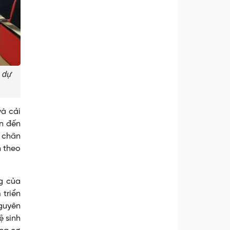
m dự
và cải
an đến
y chân
h theo
ng của
 triển
Nguyên
ệ sinh