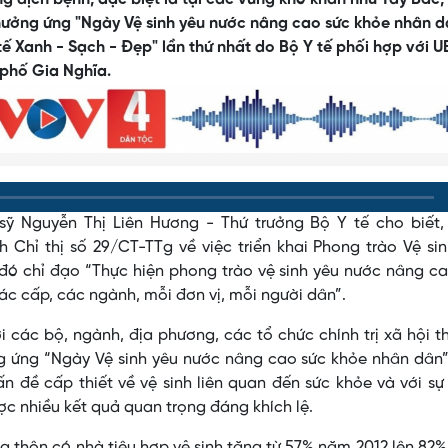
h hưởng ứng "Ngày Vệ sinh yêu nước nâng cao sức khỏe nhân d
ế Xanh - Sạch - Đẹp" lần thứ nhất do Bộ Y tế phối hợp với 
 phố Gia Nghĩa.
n sỹ Nguyễn Thị Liên Hương - Thứ trưởng Bộ Y tế cho biết
 Chỉ thị số 29/CT-TTg về việc triển khai Phong trào Vệ si
đó chỉ đạo “Thực hiện phong trào vệ sinh yêu nước nâng c
ác cấp, các ngành, mỗi đơn vị, mỗi người dân”.
i các bộ, ngành, địa phương, các tổ chức chính trị xã hội 
g ứng “Ngày Vệ sinh yêu nước nâng cao sức khỏe nhân dân”
ấn đề cấp thiết về vệ sinh liên quan đến sức khỏe và với s
c nhiều kết quả quan trọng đáng khích lệ.
g thôn có nhà tiêu hợp vệ sinh tăng từ 57% năm 2012 lên 82%;