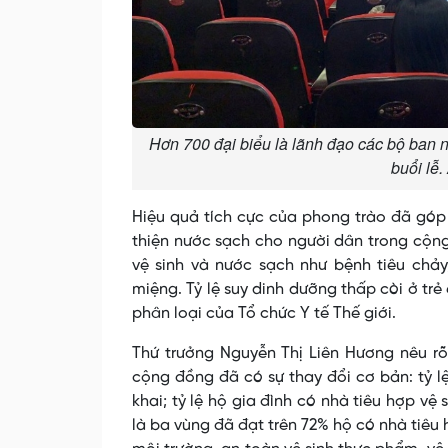
Hơn 700 đại biểu là lãnh đạo các bộ ban n
buổi lễ
Hiệu quả tích cực của phong trào đã góp 
thiện nước sạch cho người dân trong cộng
vệ sinh và nước sạch như bệnh tiêu chảy
miệng. Tỷ lệ suy dinh dưỡng thấp còi ở tr
phân loại của Tổ chức Y tế Thế giới.
Thứ trưởng Nguyễn Thị Liên Hương nêu rõ:
cộng đồng đã có sự thay đổi cơ bản: tỷ l
khai; tỷ lệ hộ gia đình có nhà tiêu hợp vệ
là ba vùng đã đạt trên 72% hộ có nhà tiêu 