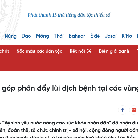
 - Nùng
Dao
Mông
Thái
Bahnar
Ê đê
Jarai
K'Ho
 chất
Sắc màu các dân tộc
Kết nối 54
Biên giới xanh
 góp phần đẩy lùi dịch bệnh tại các vùn
“Vệ sinh yêu nước nâng cao sức khỏe nhân dân” đã nhận đư
, đoàn thể, tổ chức chính trị - xã hội, cộng đồng người dâ
 dịch bệnh, đặc biệt là tại các vùng khó khăn như Tây Bắc,