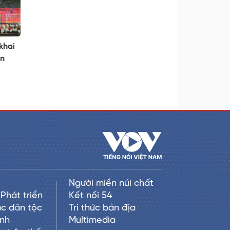
khai
ên
Người miền núi chất
Phát triển
Kết nối 54
c dân tộc
Tri thức bản địa
anh
Multimedia