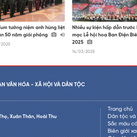
um tưởng niệm anh hùng liệt
Nhiều sự kiện hấp dẫn trước 
ân 50 năm giải phóng
mạc Lễ hội hoa Ban Điện Bi
2025
/2025
14/03/2025
AN VĂN HÓA - XÃ HỘI VÀ DÂN TỘC
Trang chủ
Dân tộc và 
Thọ, Xuân Thân, Hoài Thu
Sắc màu cá
Biên giới x