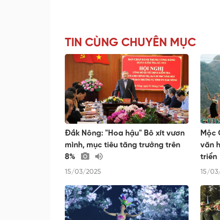
TIN CÙNG CHUYÊN MỤC
Đắk Nông: "Hoa hậu" Bô xít vươn
Mộc 
mình, mục tiêu tăng trưởng trên
văn h
8%
triển
15/03/2025
15/03