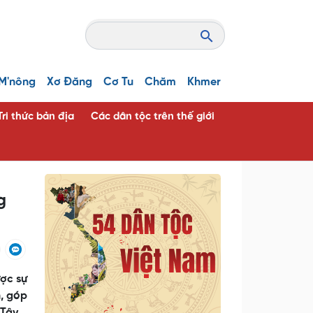
M'nông
Xơ Đăng
Cơ Tu
Chăm
Khmer
Tri thức bản địa
Các dân tộc trên thế giới
g
ợc sự
n, góp
 Tây