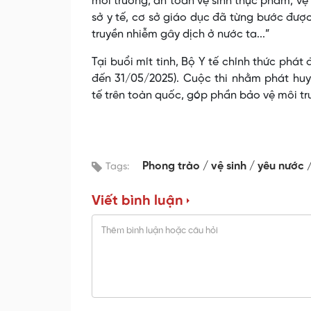
môi trường, an toàn vệ sinh thực phẩm, vệ
sở y tế, cơ sở giáo dục đã từng bước đượ
truyền nhiễm gây dịch ở nước ta...”
Tại buổi mít tinh, Bộ Y tế chính thức phát
đến 31/05/2025). Cuộc thi nhằm phát huy 
tế trên toàn quốc, góp phần bảo vệ môi tr
Phong trào
vệ sinh
yêu nước
Tags:
Viết bình luận