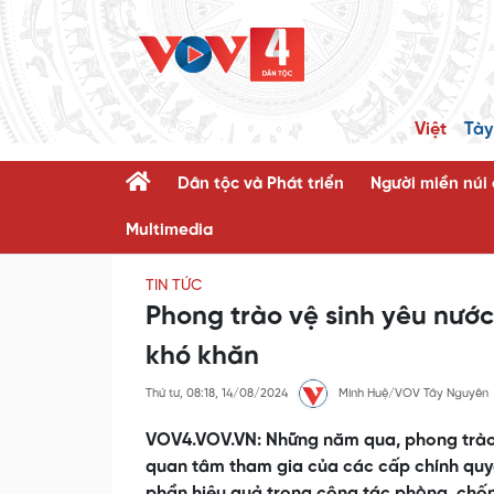
Việt
Tày
Dân tộc và Phát triển
Người miền núi
Multimedia
TIN TỨC
Phong trào vệ sinh yêu nước
khó khăn
Thứ tư, 08:18, 14/08/2024
Minh Huệ/VOV Tây Nguyên
VOV4.VOV.VN: Những năm qua, phong trào 
quan tâm tham gia của các cấp chính quyền
phần hiệu quả trong công tác phòng, chống