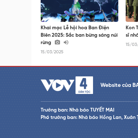
Khai mạc Lễ hội hoa Ban Điện
Kon T
Biên 2025: Sắc ban bừng sáng núi
sĩ nh
rừng
15/03
15/03/2025
Website của B
Trưởng ban: Nhà báo TUYẾT MAI
Phó trưởng ban: Nhà báo Hồng Lan, Xuân 