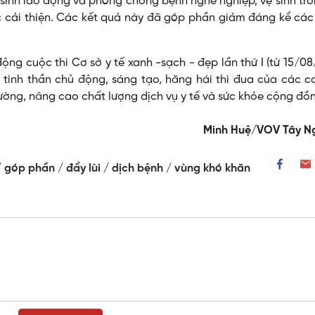
 sinh lao động và phòng chống bệnh nghề nghiệp, vệ sinh tr
c cải thiện. Các kết quả này đã góp phần giảm đáng kể cá
 động cuộc thi Cơ sở y tế xanh -sạch - đẹp lần thứ I (từ 15/0
tinh thần chủ động, sáng tạo, hăng hái thi đua của các c
ường, nâng cao chất lượng dịch vụ y tế và sức khỏe cộng đồn
Minh Huệ/VOV Tây N
góp phần
đẩy lùi
dịch bệnh
vùng khó khăn