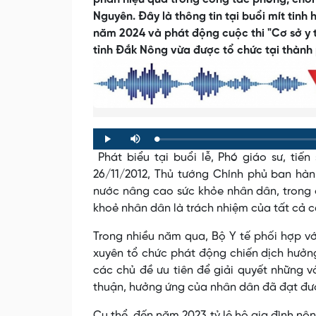
Nguyên. Đây là thông tin tại buổi mít tin
năm 2024 và phát động cuộc thi "Cơ sở y t
tỉnh Đắk Nông vừa được tổ chức tại thành
Loaded
:
Progress
:
Play
Mute
0%
0%
Phát biểu tại buổi lễ, Phó giáo sư, tiế
26/11/2012, Thủ tướng Chính phủ ban hành
nước nâng cao sức khỏe nhân dân, trong 
khoẻ nhân dân là trách nhiệm của tất cả c
Trong nhiều năm qua, Bộ Y tế phối hợp vớ
xuyên tổ chức phát động chiến dịch hưởn
các chủ đề ưu tiên để giải quyết những v
thuận, hưởng ứng của nhân dân đã đạt đượ
Cụ thể, đến năm 2023 tỷ lệ hộ gia đình nôn