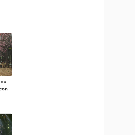
 du
 con