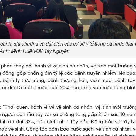
gành, địa phương và đại diện các cơ sở y tế trong cả nước tha
. Ảnh: Minh Huệ/VOV Tây Nguyên
phần thay đổi hành vi vệ sinh cá nhân, vệ sinh môi trường 
 đồng; góp phần giảm tỷ lệ các bệnh truyền nhiễm liên qu
, bệnh lỵ trực trùng, bệnh thương hàn, viêm não, bệnh ta
ẻ em dưới 5 tuổi ở mức dưới 20% được xếp vào mức trung bìn
 “Thói quen, hành vi về vệ sinh cá nhân, vệ sinh môi trườ
ệ người dân rửa tay với xà phòng tăng gấp 2 lần sau 10 năm
 sinh đã đạt 82%, đặc biệt tại là Tây Bắc, Đông Bắc và Tây 
hợp vệ sinh. Công tác đảm bảo nước sạch, vệ sinh cá nhân, v