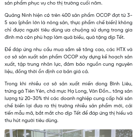
sản phẩm phục vụ cho thị trường cuối năm.
Quảng Ninh hiện có trên 400 sản phẩm OCOP đạt từ 3-
5 sao (phần lớn là nông sản, thực phẩm chế biến) không
chỉ được người tiêu dùng ưa chuộng sử dụng trong gia
đình mà còn phù hợp làm quà biếu, quà tặng dịp Tết.
Để đáp ứng nhu cầu mua sắm sẽ tăng cao, các HTX và
cơ sở sản xuất sản phẩm OCOP xây dựng kế hoạch sản
xuất, tập trung nhân lực, đảm bảo nguồn cung nguyên
liệu, đồng thời ổn định cơ bản giá cả.
Trong khi nhiều cơ sở sản xuất miến dong Bình Liêu,
trứng gà Tiên Yên, chả mực Hạ Long, Vân Đồn… tăng sản
lượng từ 20-30% thì các doanh nghiệp cung cấp hải sản
chế biến lại đưa ra thị trường nhiều sản phẩm mới, cải
tiến mẫu mã, bắt mắt cho dịp Tết để đáp ứng thị hiếu và
thu hút người tiêu dùng.