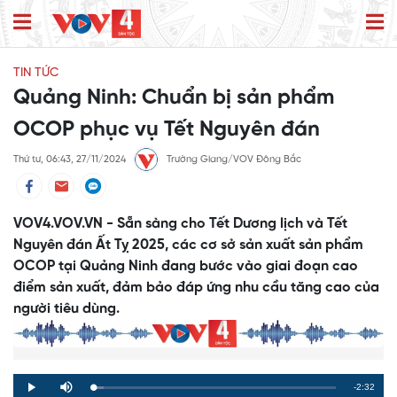
TIN TỨC
Quảng Ninh: Chuẩn bị sản phẩm
OCOP phục vụ Tết Nguyên đán
Thứ tư, 06:43, 27/11/2024
Trường Giang/VOV Đông Bắc
VOV4.VOV.VN - Sẵn sàng cho Tết Dương lịch và Tết
Nguyên đán Ất Tỵ 2025, các cơ sở sản xuất sản phẩm
OCOP tại Quảng Ninh đang bước vào giai đoạn cao
điểm sản xuất, đảm bảo đáp ứng nhu cầu tăng cao của
người tiêu dùng.
Remaining
-2:32
Loaded
:
Progress
:
Play
Mute