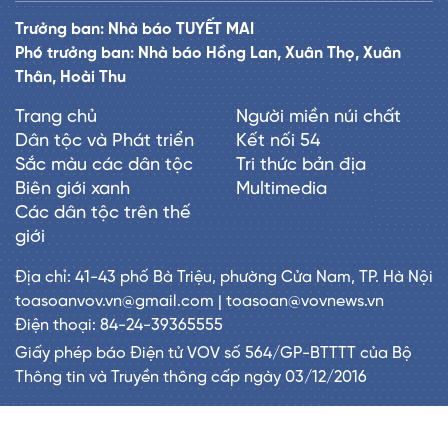
Trưởng ban: Nhà báo TUYẾT MAI
Phó trưởng ban: Nhà báo Hồng Lan, Xuân Thọ, Xuân
Thân, Hoài Thu
Trang chủ
Người miền núi chất
Dân tộc và Phát triển
Kết nối 54
Sắc màu các dân tộc
Tri thức bản địa
Biên giới xanh
Multimedia
Các dân tộc trên thế
giới
Địa chỉ: 41-43 phố Bà Triệu, phường Cửa Nam, TP. Hà Nội
toasoanvov.vn@gmail.com | toasoan@vovnews.vn
Điện thoại: 84-24-39365555
Giấy phép báo Điện tử VOV số 564/GP-BTTTT của Bộ
Thông tin và Truyền thông cấp ngày 03/12/2016