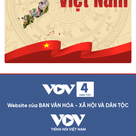
Website của BAN VĂN HÓA - XÃ HỘI VÀ DÂN TỘC