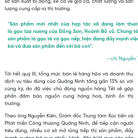
sở sản xuất bị động, kể cả về giá cả, chất lượng và sản
lượng cung cấp ra thị trường.
"Sản phẩm mới nhất của hợp tác xã đang làm thươ
là gạo lúa nương của Đồng Sơn, Hoành Bồ cũ. Chúng tô
sản phẩm là gạo tẻ và gạo nếp, hiện đang đẩy mạnh vi
bá và đưa sản phẩm đến với bà con".
- chị Nguyễn
Tới hết quý III, tổng mức bán lẻ hàng hóa và doanh thu
dịch vụ tiêu dùng của Quảng Ninh tăng gần 13% so với
cùng kỳ, do đó việc chủ động nguồn hàng Tết sẽ góp
phần đảm bảo nguồn cung hàng hoá, bình ổn thị
trường.
Theo ông Nguyễn Kiên, Giám đốc Trung tâm Xúc tiến và
Phát triển Công thương Quảng Ninh, để tiếp cận người
tiêu dùng, nhiều cơ sở mở rộng tiếp thị sản phẩm, đẩy