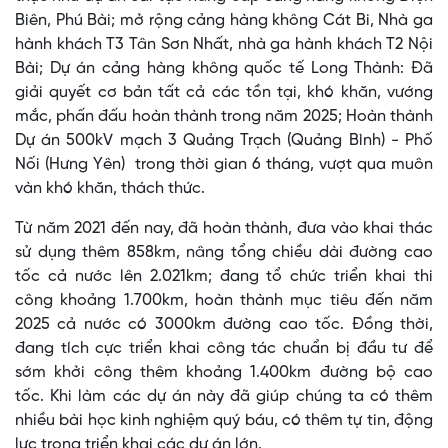
Biên, Phú Bài; mở rộng cảng hàng không Cát Bi, Nhà ga
hành khách T3 Tân Sơn Nhất, nhà ga hành khách T2 Nội
Bài; Dự án cảng hàng không quốc tế Long Thành: Đã
giải quyết cơ bản tất cả các tồn tại, khó khăn, vướng
mắc, phấn đấu hoàn thành trong năm 2025; Hoàn thành
Dự án 500kV mạch 3 Quảng Trạch (Quảng Bình) - Phố
Nối (Hưng Yên) trong thời gian 6 tháng, vượt qua muôn
vàn khó khăn, thách thức.
Từ năm 2021 đến nay, đã hoàn thành, đưa vào khai thác
sử dụng thêm 858km, nâng tổng chiều dài đường cao
tốc cả nước lên 2.021km; đang tổ chức triển khai thi
công khoảng 1.700km, hoàn thành mục tiêu đến năm
2025 cả nước có 3000km đường cao tốc. Đồng thời,
đang tích cực triển khai công tác chuẩn bị đầu tư để
sớm khởi công thêm khoảng 1.400km đường bộ cao
tốc. Khi làm các dự án này đã giúp chúng ta có thêm
nhiều bài học kinh nghiệm quý báu, có thêm tự tin, động
lực trong triển khai các dự án lớn.