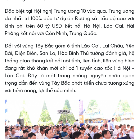
Đặc biệt tại Hội nghị Trung ương 10 vừa qua, Trung ương
đã nhất trí 100% đầu tư dự án Đường sắt tốc độ cao với
kinh phí trên 60 tỷ USD, kết nối Hà Nội, Lào Cai, Hải
Phòng kết nối với Côn Minh, Trung Quốc.
Đối với vùng Tây Bắc gồm 6 tỉnh Lào Cai, Lai Châu, Yên
Bái, Điện Biên, Sơn La, Hòa Bình Thủ tướng đánh giá, hệ
thống giao thông kết nối nội tỉnh, liên tỉnh, liên vùng hiện
đang rất khó khăn mới chỉ có 1 tuyến cao tốc Hà Nội -
Lào Cai. Đây là một trong những nguyên nhân quan
trọng dẫn đến vùng Tây Bắc phát triển chưa tương xứng
với tiềm năng, lợi thế của mình.