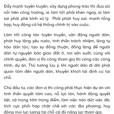
Đẩy mạnh tuyên truyền, xây dựng phong trào thi đua sôi
nổi trên công trường, ai làm tốt phải khen ngay, ai làm
sai phải phê bình xử lý. Phải phát huy sức mạnh tổng
hợp, huy động cả hệ thống chính trị vào cuộc.
Làm tốt công tác tuyên truyền, vận động người dân,
phát huy lòng yêu nước, tinh thần trách nhiệm, lòng tự
hào dân tộc; tạo sự đồng thuận, đồng lòng để người
dân tự nguyện bàn giao đất ở, nơi sản xuất, cùng với
chính quyền, đơn vị thi công tham gia thi công các công
trình, dự án. Thủ tướng lưu ý, khi người dân di dời phải
quan tâm đến người dân, khuyến khích tái định cư tại
chỗ.
Chủ đầu tư, các đơn vị thi công phải thực hiện dự án với
tinh thần quyết tâm cao, nỗ lực lớn, hành động quyết
liệt, có trọng tâm trọng điểm, làm việc nào dứt việc đó;
tích cực phối hợp chặt chẽ với các địa phương; huy
động mọi lực lượng tại chỗ có đủ năng lực tham gia.