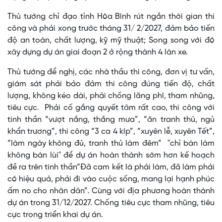
Thủ tướng chỉ đạo tỉnh Hòa Bình rút ngắn thời gian thi
công và phải xong trước tháng 31/ 2/2027, đảm bảo tiến
độ an toàn, chất lượng, kỹ mỹ thuật; Song song với đó
xây dựng dự án giai đoạn 2 ở rộng thành 4 làn xe.
Thủ tướng để nghị, các nhà thầu thi công, đơn vị tư vấn,
giám sát phải bảo đảm thi công đúng tiến độ, chất
lượng, không kéo dài, phải chống lãng phí, tham nhũng,
tiêu cực. Phải cố gắng quyết tâm rất cao, thi công với
tinh thần “vượt nắng, thắng mưa”, “ăn tranh thủ, ngủ
khẩn trương”, thi công “3 ca 4 kíp”, “xuyên lễ, xuyên Tết”,
“làm ngày không đủ, tranh thủ làm đêm” "chỉ bàn làm
không bàn lùi" để dự án hoàn thành sớm hơn kế hoạch
đề ra trên tinh thần“Đã cam kết là phải làm, đã làm phải
có hiệu quả, phải đi vào cuộc sống, mang lại hạnh phúc
ấm no cho nhân dân”. Cùng với địa phương hoàn thành
dự án trong 31/12/2027. Chống tiêu cực tham nhũng, tiêu
cực trong triển khai dự án.