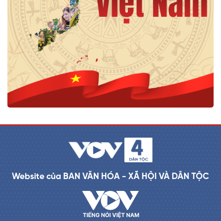
Website của BAN VĂN HÓA - XÃ HỘI VÀ DÂN TỘC