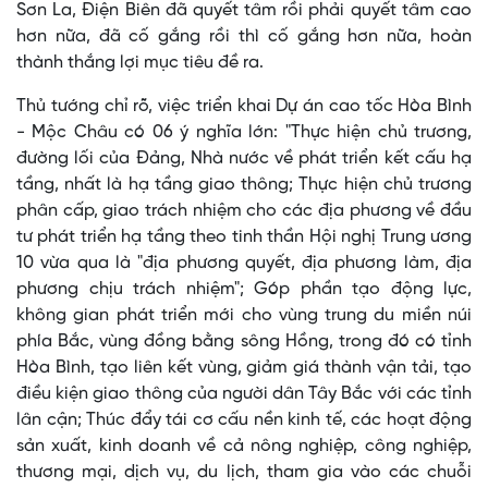
Sơn La, Điện Biên đã quyết tâm rồi phải quyết tâm cao
hơn nữa, đã cố gắng rồi thì cố gắng hơn nữa, hoàn
thành thắng lợi mục tiêu đề ra.
Thủ tướng chỉ rõ, việc triển khai Dự án cao tốc Hòa Bình
- Mộc Châu có 06 ý nghĩa lớn: "Thực hiện chủ trương,
đường lối của Đảng, Nhà nước về phát triển kết cấu hạ
tầng, nhất là hạ tầng giao thông; Thực hiện chủ trương
phân cấp, giao trách nhiệm cho các địa phương về đầu
tư phát triển hạ tầng theo tinh thần Hội nghị Trung ương
10 vừa qua là "địa phương quyết, địa phương làm, địa
phương chịu trách nhiệm"; Góp phần tạo động lực,
không gian phát triển mới cho vùng trung du miền núi
phía Bắc, vùng đồng bằng sông Hồng, trong đó có tỉnh
Hòa Bình, tạo liên kết vùng, giảm giá thành vận tải, tạo
điều kiện giao thông của người dân Tây Bắc với các tỉnh
lân cận; Thúc đẩy tái cơ cấu nền kinh tế, các hoạt động
sản xuất, kinh doanh về cả nông nghiệp, công nghiệp,
thương mại, dịch vụ, du lịch, tham gia vào các chuỗi