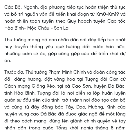
Các Bộ, Ngành, địa phương tiếp tục hoàn thiện thủ tục
và bố trí nguồn vốn để triển khai đoạn từ Km0-Km19 và
hoàn thiện toàn tuyến theo Quy hoạch tuyến Cao tốc
Hòa Bình- Mộc Châu - Sơn La.
Thủ tướng mong bà con nhân dân nơi đây tiếp tục phát
huy truyền thống yêu quê hương đất nước hơn nữa,
nhường cơm sẻ áo, góp công góp của để triển khai dự
án.
Trước đó, Thủ tướng Phạm Minh Chính và đoàn công tác
đã dâng hương, đặt vòng hoa tại Tượng đài Căn cứ
Cách mạng Giăng Xèo, tại xã Cao Sơn, huyện Đà Bắc,
tỉnh Hòa Bình. Tượng đài là nơi diễn ra lớp huấn luyện
quân sự đầu tiên của tỉnh, trở thành nơi đào tạo cán bộ
và cũng từ đây đồng bào Tày, Dao, Mường, Kinh của
huyện vùng cao Đà Bắc đã được giác ngộ để một lòng
đi theo cách mạng, đứng lên giành chính quyền về tay
nhân dân trong cuộc Tổng khởi nghĩa tháng 8 năm