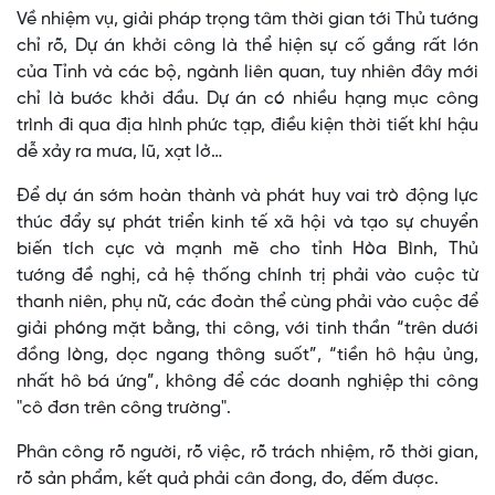
Về nhiệm vụ, giải pháp trọng tâm thời gian tới Thủ tướng
chỉ rõ, Dự án khởi công là thể hiện sự cố gắng rất lớn
của Tỉnh và các bộ, ngành liên quan, tuy nhiên đây mới
chỉ là bước khởi đầu. Dự án có nhiều hạng mục công
trình đi qua địa hình phức tạp, điều kiện thời tiết khí hậu
dễ xảy ra mưa, lũ, xạt lở…
Để dự án sớm hoàn thành và phát huy vai trò động lực
thúc đẩy sự phát triển kinh tế xã hội và tạo sự chuyển
biến tích cực và mạnh mẽ cho tỉnh Hòa Bình, Thủ
tướng đề nghị, cả hệ thống chính trị phải vào cuộc từ
thanh niên, phụ nữ, các đoàn thể cùng phải vào cuộc để
giải phóng mặt bằng, thi công, với tinh thần “trên dưới
đồng lòng, dọc ngang thông suốt”, “tiền hô hậu ủng,
nhất hô bá ứng”, không để các doanh nghiệp thi công
"cô đơn trên công trường".
Phân công rõ người, rõ việc, rõ trách nhiệm, rõ thời gian,
rõ sản phẩm, kết quả phải cân đong, đo, đếm được.