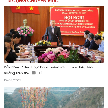
TIN CÙNG CHUYÊN MỤC
Đắk Nông: "Hoa hậu" Bô xít vươn mình, mục tiêu tăng
trưởng trên 8%
15/03/2025