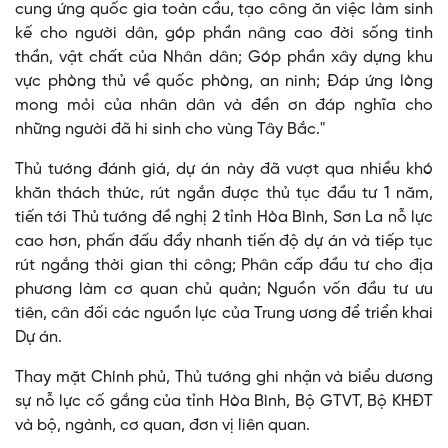
cung ứng quốc gia toàn cầu, tạo công ăn việc làm sinh
kế cho người dân, góp phần nâng cao đời sống tinh
thần, vật chất của Nhân dân; Góp phần xây dựng khu
vực phòng thủ về quốc phòng, an ninh; Đáp ứng lòng
mong mỏi của nhân dân và đền ơn đáp nghĩa cho
những người đã hi sinh cho vùng Tây Bắc."
Thủ tướng đánh giá, dự án này đã vượt qua nhiều khó
khăn thách thức, rút ngắn được thủ tục đầu tư 1 năm,
tiến tới Thủ tướng đề nghị 2 tỉnh Hòa Bình, Sơn La nỗ lực
cao hơn, phấn đấu đẩy nhanh tiến độ dự án và tiếp tục
rút ngắng thời gian thi công; Phân cấp đầu tư cho địa
phương làm cơ quan chủ quản; Nguồn vốn đầu tư ưu
tiên, cân đối các nguồn lực của Trung ương để triển khai
Dự án.
Thay mặt Chính phủ, Thủ tướng ghi nhận và biểu dương
sự nỗ lực cố gắng của tỉnh Hòa Bình, Bộ GTVT, Bộ KHĐT
và bộ, ngành, cơ quan, đơn vị liên quan.