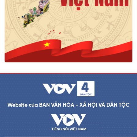
Website của BAN VĂN HÓA - XÃ HỘI VÀ DÂN TỘC