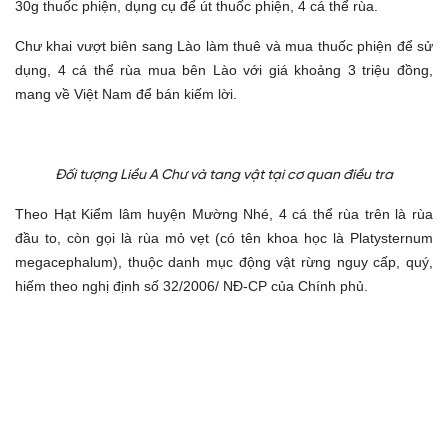
30g thuốc phiện, dụng cụ để út thuốc phiện, 4 cá thể rùa.
Chư khai vượt biên sang Lào làm thuê và mua thuốc phiện để sử
dụng, 4 cá thể rùa mua bên Lào với giá khoảng 3 triệu đồng,
mang về Việt Nam để bán kiếm lời.
Đối tượng Liều A Chư và tang vật tại cơ quan điều tra
Theo Hạt Kiểm lâm huyện Mường Nhé, 4 cá thể rùa trên là rùa
đầu to, còn gọi là rùa mỏ vẹt (có tên khoa học là Platysternum
megacephalum), thuộc danh mục động vật rừng nguy cấp, quý,
hiếm theo nghị định số 32/2006/ NĐ-CP của Chính phủ.