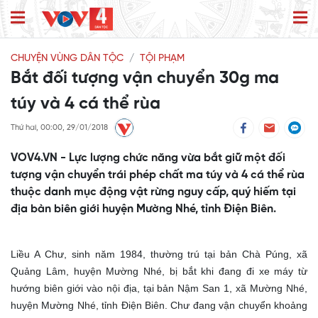
CHUYỆN VÙNG DÂN TỘC
TỘI PHẠM
Bắt đối tượng vận chuyển 30g ma
túy và 4 cá thể rùa
Thứ hai, 00:00, 29/01/2018
VOV4.VN - Lực lượng chức năng vừa bắt giữ một đối
tượng vận chuyển trái phép chất ma túy và 4 cá thể rùa
thuộc danh mục động vật rừng nguy cấp, quý hiếm tại
địa bàn biên giới huyện Mường Nhé, tỉnh Điện Biên.
Liều A Chư, sinh năm 1984, thường trú tại bản Chà Púng, xã
Quảng Lâm, huyện Mường Nhé, bị bắt khi đang
đi xe máy từ
hướng biên giới vào nội địa, tại
bản Nậm San 1, xã Mường Nhé,
huyện Mường Nhé, tỉnh Điện Biên. Chư
đang vận chuyển
khoảng