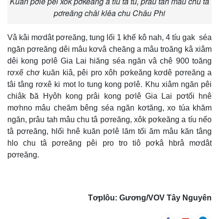
Kuăn pơlê pêi xôk pơkeăng a tíu tâ tú, prâu tah mâu chu tâ
pơreăng châi klêa chu Châu Phi
Vâ kâi mơdât pơreăng, tung lối 1 khế kô nah, 4 tíu gak séa
ngăn pơreăng dêi mâu kơvâ cheăng a mâu troăng kâ xiâm
dêi kong pơlê Gia Lai hiăng séa ngăn vâ chê 900 toăng
rơxế chơ kuăn kiâ, pêi pro xôh pơkeăng kơdê pơreăng a
tâi tâng rơxê ki mot lo tung kong pơlê. Khu xiâm ngăn pêi
chiâk ƀă Hyôh kong prâi kong pơlê Gia Lai pơtối hnê
mơhno mâu cheăm bêng séa ngăn kơtăng, xo túa khăm
ngăn, prâu tah mâu chu tâ pơreăng, xôk pơkeăng a tíu nếo
tâ pơreăng, hlối hnê kuăn pơlê lăm tối ăm mâu kăn tâng
hlo chu tâ pơreăng pêi pro tro tiô pơkâ hbrâ mơdât
pơreăng.
Tơplôu: Gương/VOV Tây Nguyên