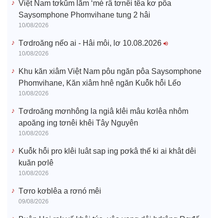
Việt Nam tơkŭm lăm ‘mé râ tơnêi têa kơ pôa
Saysomphone Phomvihane tung 2 hâi
10/08/2026
Tơdroăng nếo ai - Hâi môi, lơ 10.08.2026
10/08/2026
Khu kăn xiâm Việt Nam pôu ngăn pôa Saysomphone
Phomvihane, Kăn xiâm hnê ngăn Kuô̆k hô̆i Lếo
10/08/2026
Tơdroăng mơnhông la ngiâ klêi mâu kơlêa nhôm
apoăng ing tơnêi khêi Tây Nguyên
10/08/2026
Kuô̆k hô̆i pro klêi luât sap ing pơkâ thế ki ai khât dêi
kuăn pơlê
10/08/2026
Tơro kơblêa a rơnó mêi
09/08/2026