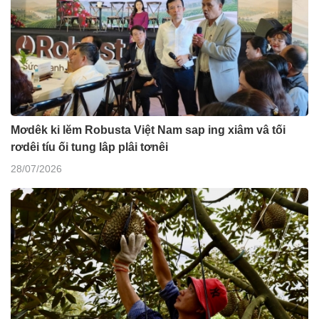
Mơdêk ki lĕm Robusta Việt Nam sap ing xiâm vâ tối
rơdêi tíu ối tung lâp plâi tơnêi
28/07/2026