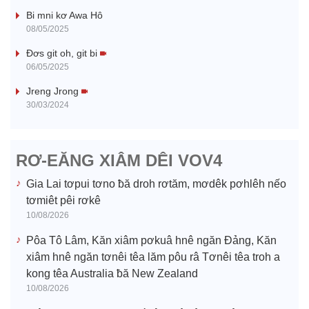
Bi mni kơ Awa Hô
y
08/05/2025
V
Đơs git oh, git bi
06/05/2025
i
Jreng Jrong
30/03/2024
d
e
RƠ-EĂNG XIÂM DÊI VOV4
o
Gia Lai tơpui tơno ƀă droh rơtăm, mơdêk pơhlêh nếo
tơmiêt pêi rơkê
10/08/2026
Pôa Tô Lâm, Kăn xiâm pơkuâ hnê ngăn Đảng, Kăn
xiâm hnê ngăn tơnêi têa lăm pôu râ Tơnêi têa troh a
kong têa Australia ƀă New Zealand
10/08/2026