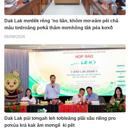
Dak Lak mơdêk rĕng ‘no liăn, khŏm mơ-eăm pêi châ
mâu tơdroăng pơkâ thăm mơnhông tâk péa kơxô̆
06/08/2026
Dak Lak púi tơngah leh tơbleăng plâi sầu riêng pro
pơxúa krá kak ăm mơngế ki pêt