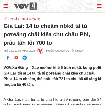
PÊI CHIÂK (NHÀ NÔNG)
Gia Lai: 14 to cheăm nôkố tâ tú
pơreăng châi klêa chu châu Phi,
prâu tâh lối 700 to
Thứ sáu, 10:00, 08/08/2025
Tơplôu: Gương/VOV Tây Nguyên
VOV.Xơ Đăng - Xap mơ’nui khế 6 troh nôkố, kong pơlê
Gia Lai tối ai 14 tíu tâ tú pơreăng châi klêa chu châu
Phi a 14 to cheăm, thế prâu tâh 721 to chu ƀă tâi tâng ki
hngăm lối 46 tâ̆n.
A Gia Lai, mâu tíu tâ tú châ hlo a 29 rơpŏng păn dêi 24