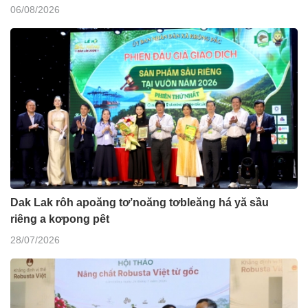
06/08/2026
Dak Lak rôh apoăng tơ’noăng tơbleăng há yă sầu
riêng a kơpong pêt
28/07/2026