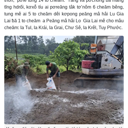
thôn, pơlê tung 14 to cheăm. Tâng vâ pơchông ƀă măng
tĭng hdrối, kơxô̆ tíu ai pơreăng tâk tơ’nôm 6 cheăm bêng,
tung mê ai 5 to cheăm dêi kơpong peăng mâ hâi Lu Gia
Lai ƀă 1 to cheăm a Peăng mâ hâi Lo Gia Lai mê cho mâu
cheăm: Ia Tul, Ia Krái, Ia Grai, Chư Sê, Ia Krêl, Tuy Phước.