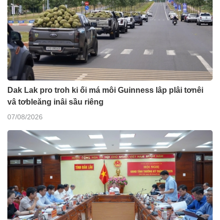
Dak Lak pro troh ki ối má môi Guinness lâp plâi tơnêi
vâ tơbleăng inâi sầu riêng
07/08/2026