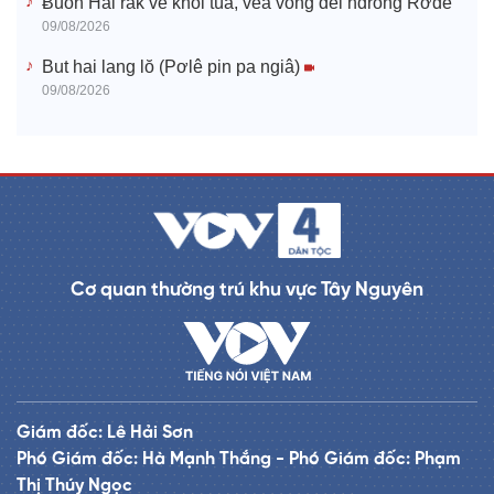
Ƀuôn Hai rak vế khôi túa, vêa vong dêi hdrông Rơđế
09/08/2026
But hai lang lŏ (Pơlê pin pa ngiâ)
09/08/2026
Cơ quan thường trú khu vực Tây Nguyên
Giám đốc: Lê Hải Sơn
Phó Giám đốc: Hà Mạnh Thắng - Phó Giám đốc: Phạm
Thị Thúy Ngọc