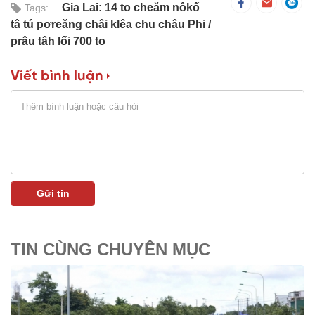
Gia Lai: 14 to cheăm nôkố
Tags:
tâ tú pơreăng châi klêa chu châu Phi
prâu tâh lối 700 to
Viết bình luận
TIN CÙNG CHUYÊN MỤC