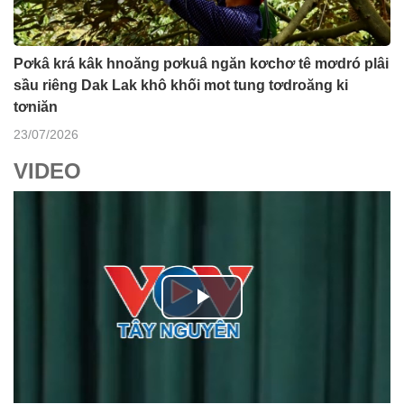
Pơkâ krá kâk hnoăng pơkuâ ngăn kơchơ tê mơdró plâi
sầu riêng Dak Lak khô khối mot tung tơdroăng ki
tơniăn
23/07/2026
VIDEO
P
l
Ba ối dê̆ Dam Teang
a