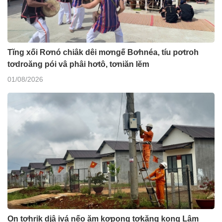
Tĭng xối Rơnó chiâk dêi mơngế Bơhnéa, tíu pơtroh
tơdroăng pói vâ phâi hơtô, tơniăn lĕm
01/08/2026
On tơhrik djâ ivá nếo ăm kơpong tơkăng kong Lâm