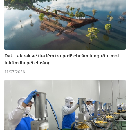
Dak Lak rak vế túa lĕm tro pơlê cheăm tung rôh ‘mot
tơkŭm tíu pêi cheăng
11/07/2026