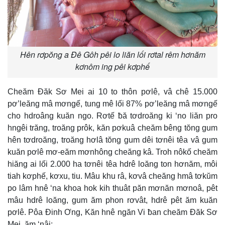
Hên rơpŏng a Đê Gôh pêi lo liăn lối rơtal rêm hơnăm
kơnôm ing pêi kơphế
Cheăm Đăk Sơ Mei ai 10 to thôn pơlê, vâ chê 15.000
pơ’leăng mâ mơngế, tung mê lối 87% pơ’leăng mâ mơngế
cho hdroâng kuăn ngo. Rơtế ƀă tơdroăng ki ‘no liăn pro
hngêi trăng, troăng prôk, kăn pơkuâ cheăm bêng tŏng gum
hên tơdroăng, troăng hơlâ tŏng gum dêi tơnêi têa vâ gum
kuăn pơlê mơ-eăm mơnhông cheăng kâ. Troh nôkố cheăm
hiăng ai lối 2.000 ha tơnêi têa hdrê loăng ton hơnăm, môi
tiah kơphế, kơxu, tiu. Mâu khu râ, kơvâ cheăng hmâ tơkŭm
po lâm hnê ‘na khoa hok kih thuât păn mơnăn mơnoâ, pêt
mâu hdrê loăng, gum ăm phon rơvât, hdrê pêt ăm kuăn
pơlê. Pôa Đinh Ơng, Kăn hnê ngăn Vi ƀan cheăm Đăk Sơ
Mei, ăm ‘nâi: