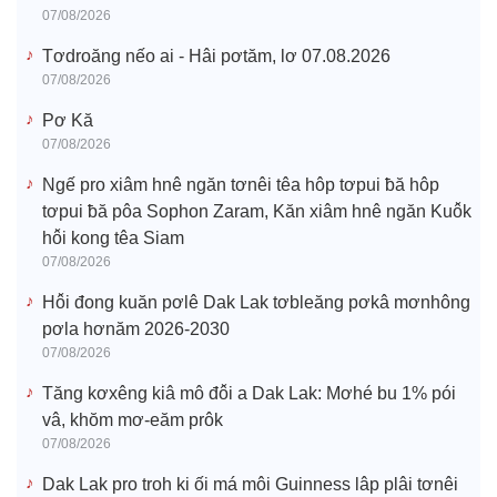
07/08/2026
Tơdroăng nếo ai - Hâi pơtăm, lơ 07.08.2026
07/08/2026
Pơ Kă
07/08/2026
Ngế pro xiâm hnê ngăn tơnêi têa hôp tơpui ƀă hôp
tơpui ƀă pôa Sophon Zaram, Kăn xiâm hnê ngăn Kuô̆k
hô̆i kong têa Siam
07/08/2026
Hô̆i đong kuăn pơlê Dak Lak tơbleăng pơkâ mơnhông
pơla hơnăm 2026-2030
07/08/2026
Tăng kơxêng kiâ mô đô̆i a Dak Lak: Mơhé bu 1% pói
vâ, khŏm mơ-eăm prôk
07/08/2026
Dak Lak pro troh ki ối má môi Guinness lâp plâi tơnêi