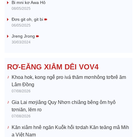
Bi mni kơ Awa Hô
y
08/05/2025
V
Đơs git oh, git bi
06/05/2025
i
Jreng Jrong
30/03/2024
d
e
RƠ-EĂNG XIÂM DÊI VOV4
o
Khoa hok, kong ngê̆ pro ivá thăm mơnhông tơƀrê ăm
Lâm Đồng
07/08/2026
Gia Lai mơjiâng Quy Nhơn chiâng bêng ôm hyô
tơniăn, lĕm ro
07/08/2026
Kăn xiâm hnê ngăn Kuô̆k hô̆i tơdah Kăn teăng mâ Mih
a Việt Nam