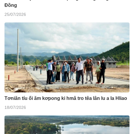
Đồng
25/07/2026
Tơniăn tíu ối ăm kơpong ki hmâ tro têa lân lu a Ia Hliao
18/07/2026