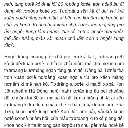
nah, tung pơlê kố ối ai lối 80 rơpŏng kơtiê, troh nôkố bu ối
dâng 40 rơpŏng kơtiê xo. Tơdroăng rêh kâ ối dêi vâi krâ
kuăn pơlê hiăng chía niân, ki hên cho kơnôm ing kơphế tê
châ yă kơnâ. Kuăn cháu xuân châ Tơnêi têa mơjiâng pro
ăm hngêi trung lâm hriâm, thái cô troh a hngêi mơhnhôk
thế lăm hriâm, mâu vâi muăn châ lăm troh a hngêi trung
tŭm”.
Hngêi trăng, troăng prôk châ pro lĕm krá kâk, tơdroăng rêh
kâ ối dêi kuăn pơlê rế hía rế chía niân, mê cho mơhno ăm
tơdroăng ki tơmâng ngăn tŏng gum dêi Đảng ƀă Tơnêi têa
troh kuăn pơlê hdroâng kuăn ngo a tíu pro kăch măng
hơnăm ki mê nah kố. Tơdrêng a pơlê ki malối xơpá Kon
Jôt (cheăm Hà Đông hdrối nah) kơtăn ing tíu pêi cheăng
dêi cheăm lối 30km, meluâ tá hâi kro la hiăng ôh tá ai xêo
tơdroăng ki kơklêa a mâu khế ki báu tá hâi teăm tum. Pôa
Tơh, kuăn pơlê tung pơlê Kon Jôt, ăm ‘nâi, vâi krâ kuăn
pơlê kơhnâ hriâm ƀối, xúa mâu tơdroăng ki rơkê plĕng dêi
khoa hok kih thuât tung păn kơpôu ro chu, pêt mâu hdrê kế