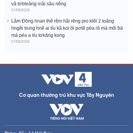
vâ tơbleăng inâi sầu riêng
07/08/2026
Lâm Đồng hnan thế rêm hâi rĕng pro klêi 2 toăng
hngêi trung hnê ai tíu kâ koi ối pơtê péa râ má môi ƀă
má péa a tíu tơkăng kong
07/08/2026
Cơ quan thường trú khu vực Tây Nguyên