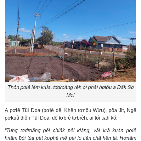
Thôn pơlê lĕm krúa, tơdroăng rêh ối phâi hơtôu a Đăk Sơ
Mei
A pơlê Tŭl Doa (pơlê dêi Khên tơnôu Wừu), pôa Jit, Ngế
pơkuâ thôn Tŭl Doa, dế tơbrê tơbrêh, ai tối tiah kố:
“Tung tơdroăng pêi chiâk pêi klâng, vâi krâ kuăn pơlê
hriâm ƀối túa pêt kơphế mê pêi lo liăn châ hên tâ. Hơnăm