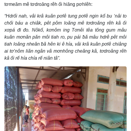
tơmeăm mê tơdroăng rêh ối hiăng pơhlêh:
“Hdrối nah, vâi krâ kuăn pơlê tung pơlê ngin kố bu ‘nâi to
chối báu a chiâk, pêt pôm loăng mê tơdroăng rêh kâ ối
xơpá đi đo. Nôkố, kơnôm ing Tơnêi têa tŏng gum mâu
kuăn mơnăn păn môi tiah ro, pu pái ƀă mâu hdrê pêt môi
tiah loăng nheăn ƀă hên ki ê hía, vâi krâ kuăn pơlê chiâng
ai tơ’nôm liăn ngân vâ mơnhông cheăng kâ, tơdroăng rêh
kâ ối rế hía chía rế niân tâ”.