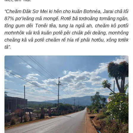
“Cheăm Đăk Sơ Mei ki hên cho kuăn Bơhnéa, Jarai châ lối
87% pơ’leăng mâ mơngế. Rơtế ƀă tơdroăng tơmâng ngăn,
tŏng gum dêi Tơnêi têa, tung la ngiâ ah, cheăm kô pơtối
mơhnhôk vâi krâ kuăn pơlê pêi chiâk pêi deăng, mơnhông
cheăng kâ vâ pơlê cheăm rế hía rế phâi hơtôu, xông tơtêk
tâ”.