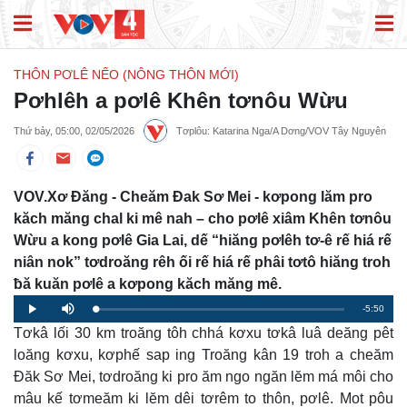
THÔN PƠLÊ NẾO (NÔNG THÔN MỚI)
Pơhlêh a pơlê Khên tơnôu Wừu
Thứ bảy, 05:00, 02/05/2026
Tơplôu: Katarina Nga/A Dơng/VOV Tây Nguyên
VOV.Xơ Đăng - Cheăm Đak Sơ Mei - kơpong lăm pro
kăch măng chal ki mê nah – cho pơlê xiâm Khên tơnôu
Wừu a kong pơlê Gia Lai, dế “hiăng pơlêh tơ-ê rế hiá rế
niân nok” tơdroăng rêh ối rế hiá rế phâi tơtô hiăng troh
ƀă kuăn pơlê a kơpong kăch măng mê.
Remaining
-5:50
Loaded
:
Progress
:
Play
Mute
0%
0%
Tơkâ lối 30 km troăng tôh chhá kơxu tơkâ luâ deăng pêt
Time
loăng kơxu, kơphế sap ing Troăng kân 19 troh a cheăm
Đăk Sơ Mei, tơdroăng ki pro ăm ngo ngăn lĕm má môi cho
mâu kế tơmeăm ki lĕm dêi tơrêm to thôn, pơlê. Mot pôu