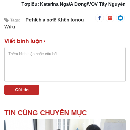
Tơplôu: Katarina Nga/A Dơng/VOV Tây Nguyên
Pơhlêh a pơlê Khên tơnôu
Tags:
Wừu
Viết bình luận
TIN CÙNG CHUYÊN MỤC