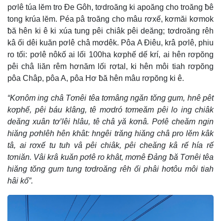
pơlê túa lĕm tro Đe Gôh, tơdroăng ki apoăng cho troăng ƀê
tong krúa lĕm. Péa pâ troăng cho mâu rơxế, kơmăi kơmok
ƀă hên ki ê ki xúa tung pêi chiâk pêi deăng; tơdroăng rêh
kâ ối dêi kuăn pơlê châ mơdêk. Pôa A Điêu, krâ pơlê, phiu
ro tối: pơlê nôkố ai lối 100ha kơphế dế krí, ai hên rơpŏng
pêi châ liăn rêm hơnăm lối rơtal, ki hên môi tiah rơpŏng
pôa Châp, pôa A, pôa Hơ ƀă hên mâu rơpŏng ki ê.
“Kơnôm ing châ Tơnêi têa tơmâng ngăn tŏng gum, hnê pêt
kơphế, pêi báu klâng, tê mơdró tơmeăm pêi lo ing chiâk
deăng xuân tơ’lêi hlâu, tê châ yă kơnâ. Pơlê cheăm ngin
hiăng pơhlêh hên khât: hngêi trăng hiăng châ pro lĕm kâk
tâ, ai rơxế tu tuh vâ pêi chiâk, pêi cheăng kâ rế hía rế
tơniăn. Vâi krâ kuăn pơlê ro khât, mơnê Đảng ƀă Tơnêi têa
hiăng tŏng gum tung tơdroăng rêh ối phâi hơtôu môi tiah
hâi kố”.