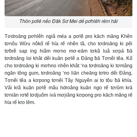
Thôn pơlê nếo Đăk Sơ Mei dế pơhlêh rêm hâi
Tơdroăng pơhlêh ngiâ méa a pơlê pro kăch măng Khên
tơnôu Wừu nôkố rế hía rế nhên tâ, cho tơdroăng ki pêi
tơƀrê sap ing hiâm mơno mơ-eăm tơkâ luâ xơpá ƀă
tơdroăng loi khât dêi kuăn pơlê a Đảng ƀă Tơnêi têa. Kố
cho tơdroăng ki mơhno nhên khât ‘na tơdroăng ki tơmâng
ngăn tŏng gum, tơdroăng ‘no liăn cheăng tơtro dêi Đảng,
Tơnêi têa a kơpong tơnêi Tây Nguyên ai to tôu ƀă khía.
Vâi krâ kuăn pơlê mâu hdroâng kuăn ngo rế tơrŭm krá
tơniăn rơtế tơdjuôm ivá mơjiâng kơpong pro kăch măng rế
hía rế kro lĕm.