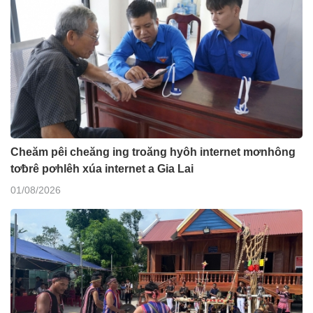
Cheăm pêi cheăng ing troăng hyôh internet mơnhông
tơƀrê pơhlêh xúa internet a Gia Lai
01/08/2026