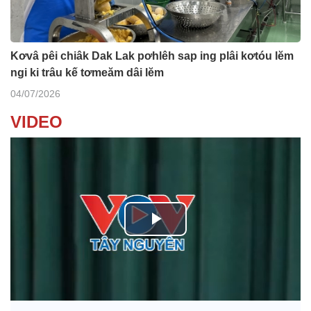
Kơvâ pêi chiâk Dak Lak pơhlêh sap ing plâi kơtóu lĕm
ngi ki trâu kế tơmeăm dâi lĕm
04/07/2026
VIDEO
P
l
Ba ối dê̆ Dam Teang
a