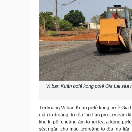
Vi ƀan Kuăn pơlê kong pơlê Gia Lai séa n
Tơdroăng Vi ƀan Kuăn pơlê kong pơlê Gia La
mâu tơdroăng, tơkêa ‘no liăn pro tơmeăm kh
khu ki pêi cheăng ăm tơnêi têa a kong pơl
séa ngăn cho mâu tơdroăng tơkêa ‘no liăn