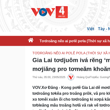
Việt
Tày -
Tơdroăng nếo ai pơlê pơla (Thời sự xã h
TƠDROĂNG NẾO AI PƠLÊ PƠLA (THỜI SỰ XÃ H
Gia Lai tơdjuôm ivá rĕng ‘m
mơjiăng pro tơmeăm khoăng
Thứ sáu, 05:00, 23/05/2025
Hoàng Qui/Tơplôu: Gương
VOV.Xơ Đăng - Kong pơlê Gia Lai dế mơdê
tơdroăng tơkêa pro troăng prôk, vâ pro k
xo tơnêi xuân ối cho tơdroăng ki xơpá kâ
tơbleăng mâu troăng hơlâ vâ rak vế tơdr