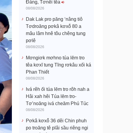
Đảng, Tơnêi têa
08/08/2026
Dak Lak pro păng ‘nâng tiô
Tơdroăng pơkâ kơxô̆ 80 a
mâu lâm hnê tôu chêng tung
pơlê
08/08/2026
Mơngiơk mơhno túa lĕm tro
têa kơxĭ tung Tĭng rơkâu xối ká
Phan Thiết
08/08/2026
Ivá rêh ối túa lĕm tro rôh nah a
Hâi xah hêi Túa lĕm tro-
Tơ’noăng ivá cheăm Phú Túc
08/08/2026
Pơkâ kơxô̆ 36 dêi Chin phuh
po troăng tê plâi sầu riêng ngi