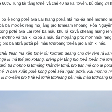
ê 60%. Tung tâi tâng tơnêi vâ chê 40 ha kal tơvêh, bú dâng 24 
ăn pơlê kong pơlê Gia Lai hiăng pơkâ hlá mơ-éa hnê mơhno m
 xơpá ƀă mơdêk rĕng mơjiâng pro tơmeăm khoăng. Pôa Nguyễ
ong pơlê Gia Lai rơtế ƀă mâu khu râ kơvâ cheăng hiăng rĕ
ê mơhno vâ tah ki xơpá a mâu tíu mơjiâng pro; mơhnhôk rĕng
g pro ƀă hbrâ pơtối pêi mâu tơdroăng tơkêa pro a rôh ki nếo.
hêl thiăn ‘na xĕn tơnêi tíu kơdrum deăng cho dêi rêm râ kă
gế ki ‘nâ thế pro kơtăng, drêng pêi tâng hlo tơvâ tơvân thế tơ
rối ƀă mơhno ki tơmâng khât dêi tơná, pro tiah mê cho ai pơ
thế Vi ƀan kuăn pơlê kong pơlê séa ngăn pơkâ. Kal mơhno 
i mơ-eăm pro ti lâi vâ tơ’lêi tơbleăng pêi mâu mâu tơdroăng ki