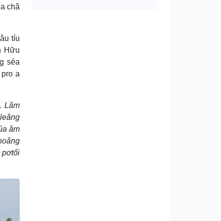
ha châ
âu tíu
n Hữu
ng séa
 pro a
n. Lăm
nleăng
xúa ăm
hnoăng
 pơtối