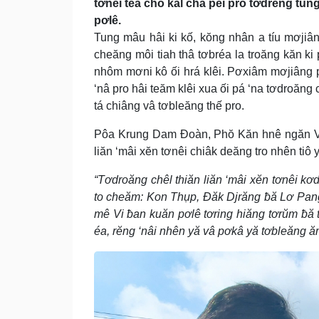
tơnêi têa cho kal châ pêi pro tơdrêng tu
pơlê.
Tung mâu hâi ki kố, kŏng nhân a tíu mơjiân
cheăng môi tiah thâ tơbréa la troăng kăn ki 
nhôm mơni kô ối hrá klêi. Pơxiâm mơjiâng pro
‘nâ pro hâi teăm klêi xua ối pá ‘na tơdroăng 
tá chiâng vâ tơbleăng thế pro.
Pôa Krung Dam Đoàn, Phŏ Kăn hnê ngăn Vi ƀ
liăn ‘mâi xĕn tơnêi chiâk deăng tro nhên tiô 
“Tơdroăng chêl thiăn liăn ‘mâi xĕn tơnêi kơ
to cheăm: Kon Thụp, Đăk Djrăng ƀă Lơ Pang (
mê Vi ƀan kuăn pơlê tơring hiăng tơrŭm ƀă t
éa, rĕng ‘nâi nhên yă vâ pơkâ yă tơbleăng ăm