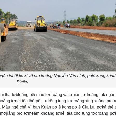
găn tơnêi tíu ki vâ pro troăng Nguyễn Văn Linh, pơlê kong kơd
Pleiku
i thâ tơbleăng pêi mâu tơdroăng vâ tơniăn tơdroăng rak ngăn
oăng tơnêi têa thế pêi tơdrêng tung tơdroăng xing xoăng pro r
ê. Mâu ngế châ Vi ƀan Kuăn pơlê kong pơlê Gia Lai pơkâ thế
 mơjiâng pro tơmeăm khoăng tơnêi têa cho tung tơdroăng pơ