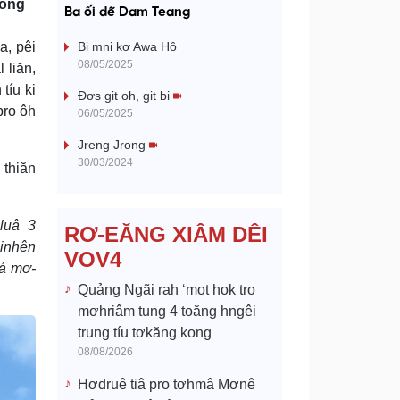
a
kong
Ba ối dê̆ Dam Teang
y
a, pêi
Bi mni kơ Awa Hô
08/05/2025
 liăn,
V
tíu ki
Đơs git oh, git bi
pro ôh
06/05/2025
i
Jreng Jrong
d
30/03/2024
 thiăn
e
 luâ 3
RƠ-EĂNG XIÂM DÊI
o
 inhên
VOV4
lá mơ-
Quảng Ngãi rah ‘mot hok tro
mơhriâm tung 4 toăng hngêi
trung tíu tơkăng kong
08/08/2026
Hơdruê tiâ pro tơhmâ Mơnê