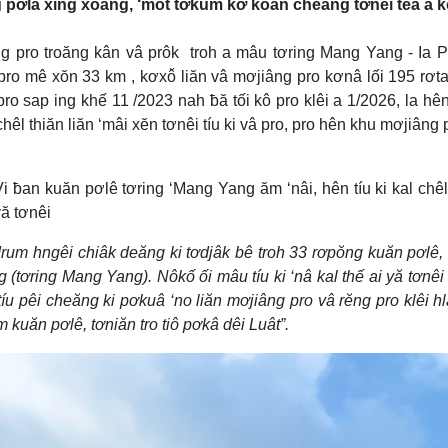
ng pơla xing xoăng, ‘mot tơkŭm kơ koan cheăng tơnêi têa a 
g pro troăng kân vâ prôk troh a mâu tơring Mang Yang - Ia P
pro mê xŏn 33 km , kơxô̆ liăn vâ mơjiâng pro kơnâ lối 195 rơtal
 sap ing khế 11 /2023 nah ƀă tối kô pro klêi a 1/2026, la hên 
chêl thiăn liăn ‘mâi xĕn tơnêi tíu ki vâ pro, pro hên khu mơjiâng 
an kuăn pơlê tơring ‘Mang Yang ăm ‘nâi, hên tíu ki kal chêl
yă tơnêi
drum hngêi chiâk deăng ki tơdjâk bê troh 33 rơpŏng kuăn pơlê,
tơring Mang Yang). Nôkố ối mâu tíu ki ‘nâ kal thế ai yă tơnêi
íu pêi cheăng ki pơkuâ ‘no liăn mơjiâng pro vâ rĕng pro klêi h
 kuăn pơlê, tơniăn tro tiô pơkâ dêi Luât”.