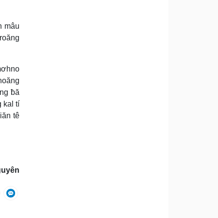
ên mâu
droăng
 mơhno
hnoăng
âng ƀă
kal tí
iăn tê
guyên