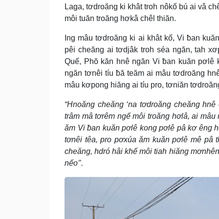
Laga, tơdroăng ki khât troh nôkố bú ai vâ ch
môi tuăn troăng hơkâ chêl thiăn.
Ing mâu tơdroăng ki ai khât kố, Vi ƀan ku
pêi cheăng ai tơdjâk troh séa ngăn, tah
Quế, Phŏ kăn hnê ngăn Vi ƀan kuăn pơlê k
ngăn tơnêi tíu ƀă teăm ai mâu tơdroăng hn
mâu kơpong hiăng ai tíu pro, tơniăn tơdroăn
“Hnoăng cheăng ‘na tơdroăng cheăng hnê c
trâm mâ tơrêm ngế môi troăng hơlâ, ai mâu n
ăm Vi ƀan kuăn pơlê kong pơlê pâ kơ êng hd
tơnêi têa, pro pơxúa ăm kuăn pơlê mê pâ 
cheăng, hdró hâi khế môi tiah hiăng mơnhên k
nếo’’.