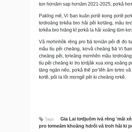
ton hơnăm sap hơnăm 2021-2025, pơkâ hơnă
Pakĭng mê, Vi ƀan kuăn pơlê kong pơlê pơk
tơdroăng tơkêa bro hâi pêi kơtăng, mâu tơ
tơkêa bro hiăng kĭ pơkâ la hâi xoăng tŭm kơx
Vâ mơhnhôk rĕng pro ƀă tơniăn pêi đi đo t
mâu tíu pêi cheăng, kơvâ cheăng ƀă Vi ƀa
cheăng pêi, tơleăng mơnhên mâu tơdroăng 
tíu pêi cheăng ki tro tơdjâk xua xing xoăng 
tăng ngăn nếo, pơkâ thế pơ’lêh ăm tơtro vâ t
kơtê, pôi la lôi mơngế pêi ki cheăng rơkê.
Gia Lai tơdjuôm ivá rĕng ‘mâi xĕ
Tags:
pro tơmeăm khoăng hdrối vâ troh hâi ki 