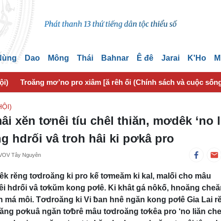
 Nùng
Dao
Mông
Thái
Bahnar
Ê đê
Jarai
K'Ho
M
ội)
Troăng mơ’no pro xiâm [ă rêh ối (Chính sách và cuộc sốn
ỘI)
âi xĕn tơnêi tíu chêl thiăn, mơdêk ‘no l
 hdrối vâ troh hâi ki pơkâ pro
/VOV Tây Nguyên
k rĕng tơdroăng ki pro kế tơmeăm ki kal, malối cho mâu
lêi hdrối vâ tơkŭm kong pơlê. Ki khât gá nôkố, hnoăng cheă
n má môi. Tơdroăng ki Vi ƀan hnê ngăn kong pơlê Gia Lai r
oăng pơkuâ ngăn tơƀrê mâu tơdroăng tơkêa pro ‘no liăn ch