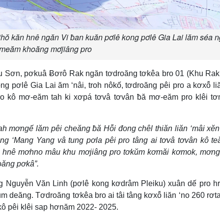
hŏ kăn hnê ngăn Vi ƀan kuăn pơlê kong pơlê Gia Lai lăm séa 
ơmeăm khoăng mơjiâng pro
 Sơn, pơkuâ Ƀơrô Rak ngăn tơdroăng tơkêa bro 01 (Khu Rak
g pơlê Gia Lai ăm ‘nâi, troh nôkố, tơdroăng pêi pro a kơxô̆ li
ro kô mơ-eăm tah ki xơpá tơvâ tơvân ƀă mơ-eăm pro klêi t
h mơngế lăm pêi cheăng ƀă Hô̆i đong chêl thiăn liăn ‘mâi xĕn
ng ‘Mang Yang vâ tung pơla pêi pro tâng ai tơvâ tơvân kô t
 hnê mơhno mâu khu mơjiâng pro tơkŭm kơmăi kơmok, mơngế
oăng pơkâ”.
g Nguyễn Văn Linh (pơlê kong kơdrâm Pleiku) xuân dế pro h
um deăng. Tơdroăng tơkêa bro ai tâi tâng kơxô̆ liăn ‘no 260 rơtal
i kô pêi klêi sap hơnăm 2022- 2025.