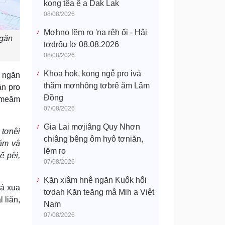
kong têa ê a Dak Lak
08/08/2026
Mơhno lĕm ro 'na rêh ối - Hâi
ngăn
tơdrốu lơ 08.08.2026
08/08/2026
Khoa hok, kong ngê̆ pro ivá
 ngăn
thăm mơnhông tơƀrê ăm Lâm
ăn pro
Đồng
ơmeăm
07/08/2026
Gia Lai mơjiâng Quy Nhơn
 tơnêi
chiâng bêng ôm hyô tơniăn,
eăm vâ
lĕm ro
 pêi,
07/08/2026
Kăn xiâm hnê ngăn Kuô̆k hô̆i
rá xua
tơdah Kăn teăng mâ Mih a Việt
 liăn,
Nam
07/08/2026