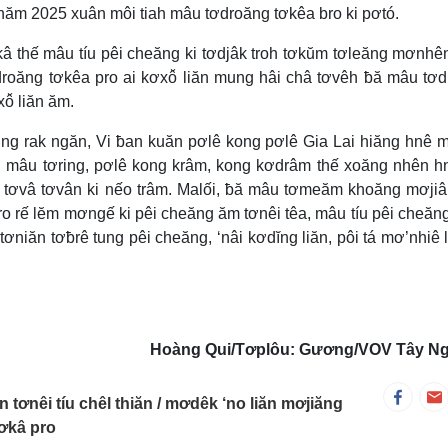
m 2025 xuân môi tiah mâu tơdroăng tơkêa bro ki pơtó.
â thế mâu tíu pêi cheăng ki tơdjâk troh tơkŭm tơleăng mơnh
droăng tơkêa pro ai kơxô̆ liăn mung hâi châ tơvêh ƀă mâu tơ
ô̆ liăn ăm.
ung rak ngăn, Vi ƀan kuăn pơlê kong pơlê Gia Lai hiăng hnê
n mâu tơring, pơlê kong krâm, kong kơdrâm thế xoăng nhên 
tơvâ tơvân ki nếo trâm. Malối, ƀă mâu tơmeăm khoăng mơji
pro rế lĕm mơngế ki pêi cheăng ăm tơnêi têa, mâu tíu pêi cheăng 
ơniăn tơƀrê tung pêi cheăng, ‘nâi kơdĭng liăn, pôi tá mơ’nhiê l
Hoàng Qui/Tơplôu: Gương/VOV Tây N
n tơnêi tíu chêl thiăn
mơdêk ‘no liăn mơjiăng
pơkâ pro