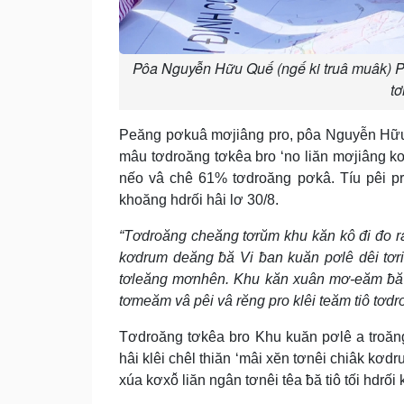
Pôa Nguyễn Hữu Quế (ngế ki truâ muâk) P
t
Peăng pơkuâ mơjiâng pro, pôa Nguyễn Hữu
mâu tơdroăng tơkêa bro ‘no liăn mơjiâng kon
nếo vâ chê 61% tơdroăng pơkâ. Tíu pêi p
khoăng hdrối hâi lơ 30/8.
“Tơdroăng cheăng tơrŭm khu kăn kô đi đo ra
kơdrum deăng ƀă Vi ƀan kuăn pơlê dêi tơri
tơleăng mơnhên. Khu kăn xuân mơ-eăm ƀă
tơmeăm vâ pêi vâ rĕng pro klêi teăm tiô tơdr
Tơdroăng tơkêa bro Khu kuăn pơlê a troăn
hâi klêi chêl thiăn ‘mâi xĕn tơnêi chiâk kơdr
xúa kơxô̆ liăn ngân tơnêi têa ƀă tiô tối hdrố