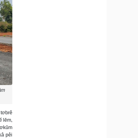
râm
 tơbrê
ế lĕm,
 tơkŭm
kâ pêi