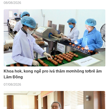
08/08/2026
Khoa hok, kong ngê̆ pro ivá thăm mơnhông tơƀrê ăm
Lâm Đồng
07/08/2026