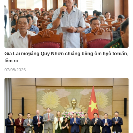
Gia Lai mơjiâng Quy Nhơn chiâng bêng ôm hyô tơniăn,
lĕm ro
07/08/2026