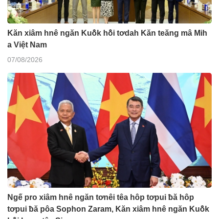
Kăn xiâm hnê ngăn Kuô̆k hô̆i tơdah Kăn teăng mâ Mih
a Việt Nam
07/08/2026
Ngế pro xiâm hnê ngăn tơnêi têa hôp tơpui ƀă hôp
tơpui ƀă pôa Sophon Zaram, Kăn xiâm hnê ngăn Kuô̆k