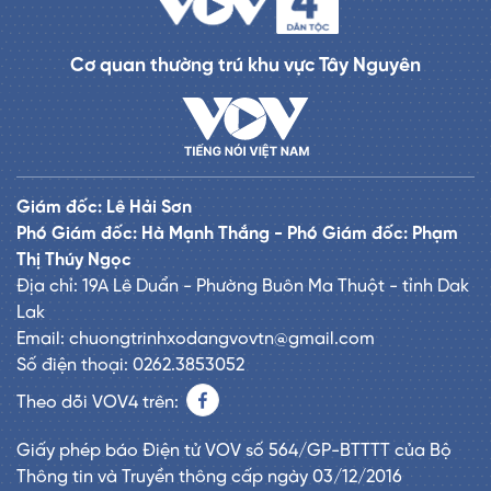
Cơ quan thường trú khu vực Tây Nguyên
Giám đốc: Lê Hải Sơn
Phó Giám đốc: Hà Mạnh Thắng - Phó Giám đốc: Phạm
Thị Thúy Ngọc
Địa chỉ: 19A Lê Duẩn - Phường Buôn Ma Thuột - tỉnh Dak
Lak
Email: chuongtrinhxodangvovtn@gmail.com
Số điện thoại: 0262.3853052
Theo dõi VOV4 trên:
Giấy phép báo Điện tử VOV số 564/GP-BTTTT của Bộ
Thông tin và Truyền thông cấp ngày 03/12/2016