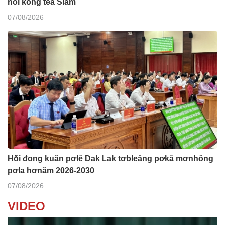
hô̆i kong têa Siam
07/08/2026
Hô̆i đong kuăn pơlê Dak Lak tơbleăng pơkâ mơnhông
pơla hơnăm 2026-2030
07/08/2026
VIDEO