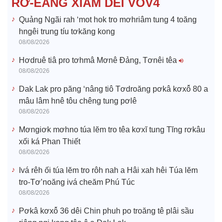
RƠ-EĂNG XIÂM DÊI VOV4
o
Quảng Ngãi rah ‘mot hok tro mơhriâm tung 4 toăng
hngêi trung tíu tơkăng kong
08/08/2026
Hơdruê tiâ pro tơhmâ Mơnê Đảng, Tơnêi têa
08/08/2026
Dak Lak pro păng ‘nâng tiô Tơdroăng pơkâ kơxô̆ 80 a
mâu lâm hnê tôu chêng tung pơlê
08/08/2026
Mơngiơk mơhno túa lĕm tro têa kơxĭ tung Tĭng rơkâu
xối ká Phan Thiết
08/08/2026
Ivá rêh ối túa lĕm tro rôh nah a Hâi xah hêi Túa lĕm
tro-Tơ’noăng ivá cheăm Phú Túc
08/08/2026
Pơkâ kơxô̆ 36 dêi Chin phuh po troăng tê plâi sầu