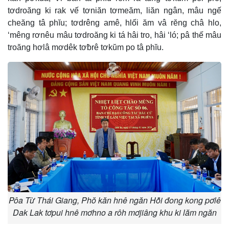
tơdroăng ki rak vế tơniăn tơmeăm, liăn ngân, mâu ngế
cheăng tâ phĭu; tơdrêng amê, hlối ăm vâ rĕng châ hlo,
‘mêng rơnêu mâu tơdroăng ki tá hâi tro, hâi ‘ló; pâ thế mâu
troăng hơlâ mơdêk tơƀrê tơkŭm po tâ phĭu.
Pôa Từ Thái Giang, Phŏ kăn hnê ngăn Hô̆i đong kong pơlê
Dak Lak tơpui hnê mơhno a rôh mơjiâng khu ki lăm ngăn