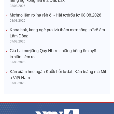
riêng ngi kong têa ê a Dak Lak
08/08/2026
Mơhno lĕm ro 'na rêh ối - Hâi tơdrốu lơ 08.08.2026
08/08/2026
Khoa hok, kong ngê̆ pro ivá thăm mơnhông tơƀrê ăm
Lâm Đồng
07/08/2026
Gia Lai mơjiâng Quy Nhơn chiâng bêng ôm hyô
tơniăn, lĕm ro
07/08/2026
Kăn xiâm hnê ngăn Kuô̆k hô̆i tơdah Kăn teăng mâ Mih
a Việt Nam
07/08/2026