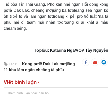
Tiô pôa Từ Thái Giang, Phŏ kăn hnê ngăn Hô̆i đong kong
pơlê Dak Lak, cheăng mơjiâng ƀă tơbleăng séa ngăn kố
ôh ti xê to vâ lăm ngăn tơdroăng ki pêi pro tiô luât ‘na tâ
phĭu mê ối teăm ‘nâi nhên tơdroăng ki ai khât a mâu
cheăm bêng.
Tơplôu: Katarina Nga/VOV Tây Nguyên
Kong pơlê Dak Lak mơjiâng
Tags:
11 khu lăm ngăn cheăng tâ phĭu
Viết bình luận