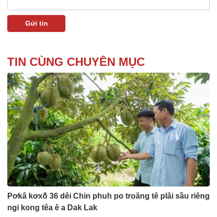
TIN CÙNG CHUYÊN MỤC
Pơkâ kơxô̆ 36 dêi Chin phuh po troăng tê plâi sầu riêng
ngi kong têa ê a Dak Lak