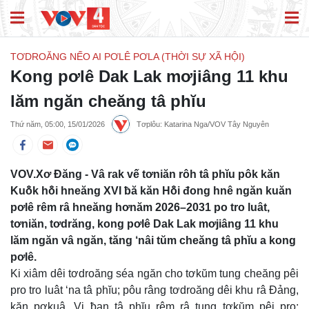
TƠDROĂNG NẾO AI PƠLÊ PƠLA (THỜI SỰ XÃ HỘI)
Kong pơlê Dak Lak mơjiâng 11 khu
lăm ngăn cheăng tâ phĭu
Thứ năm, 05:00, 15/01/2026
Tơplôu: Katarina Nga/VOV Tây Nguyên
VOV.Xơ Đăng - Vâ rak vế tơniăn rôh tâ phĭu pôk kăn
Kuô̆k hô̆i hneăng XVI ƀă kăn Hô̆i đong hnê ngăn kuăn
pơlê rêm râ hneăng hơnăm 2026–2031 po tro luât,
tơniăn, tơdrăng, kong pơlê Dak Lak mơjiâng 11 khu
lăm ngăn vâ ngăn, tăng ‘nâi tŭm cheăng tâ phĭu a kong
pơlê.
Ki xiâm dêi tơdroăng séa ngăn cho tơkŭm tung cheăng pêi
pro tro luât ‘na tâ phĭu; pôu râng tơdroăng dêi khu râ Đảng,
kăn pơkuâ, Vi ƀan tâ phĭu rêm râ tung tơkŭm pêi pro;