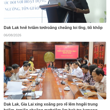
Dak Lak hnê hriâm tơdroăng cheăng loi tĭng, tiô khôp
06/08/2026
Dak Lak, Gia Lai xing xoăng pro rế lĕm hngêi trung