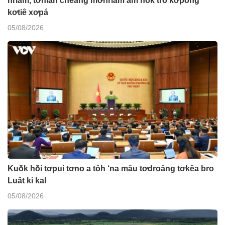
hriâm, tơniăn cheăng mơhriâm ăm hok tro kơpong
kơtiê xơpá
05/08/2026
Kuô̆k hô̆i tơpui tơno a tôh ‘na mâu tơdroăng tơkêa bro
Luât ki kal
05/08/2026