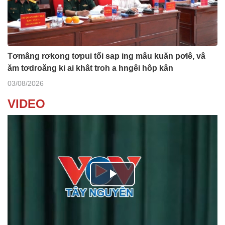
Tơmâng rơkong tơpui tối sap ing mâu kuăn pơlê, vâ
ăm tơdroăng ki ai khât troh a hngêi hôp kân
03/08/2026
VIDEO
P
l