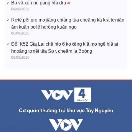
Ba vâ xeh nu pang hla dru
06/08/2026
Rơtế pêi pro mơjiâng chiâng túa cheăng kâ krá tơniăn
ăm kuăn pơlê hdrông kuăn ngo
06/08/2026
Đô̆i K52 Gia Lai châ hlo 6 kơxêng kiâ mơngế hlâ ai
hnoăng tơnêi têa Sơr, cheăm Ia Boòng
06/08/2026
Cơ quan thường trú khu vực Tây Nguyên