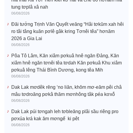
tung tơplâ xâ nah
06/08/2026
Đăi tươ̆ng Trịnh Văn Quyết veăng “Hâi tơkŭm xah hêi
ro tâi tâng kuăn pơlê gâk kring Tơnêi têa” hơnăm
2026 a Gia Lai
06/08/2026
Pôa Tô Lâm, Kăn xiâm pơkuâ hnê ngăn Đảng, Kăn
xiâm hnê ngăn tơnêi têa tơdah Kăn pơkuâ Khu xiâm
pơkuâ lêng Thái Bình Dương, kong têa Mih
06/08/2026
Dak Lak mơdêk rĕng ‘no liăn, khŏm mơ-eăm pêi châ
mâu tơdroăng pơkâ thăm mơnhông tâk péa kơxô̆
06/08/2026
Dak Lak púi tơngah leh tơbleăng plâi sầu riêng pro
pơxúa krá kak ăm mơngế ki pêt
06/08/2026