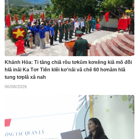
Khánh Hòa: Ti tăng chiâ rôu tơkŭm kơxêng kiâ mô đô̆i
hlâ inâi Ka Tơr Tiên klêi kơ’nâi vâ chê 60 hơnăm hlâ
tung tơplâ xâ nah
06/08/2026