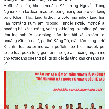
A rôh lăm pôu, hbru tơmeăm; Đăi tươ̆ng Nguyễn Trọng
Nghĩa khĕn kơdeăn mâu tơdroăng hiăng pêi pro dêi kong
pơlê Khánh Hòa tung tơdroăng pơtối mơhnhôk tăng hên
liăn tơmâng kum ăm rơpŏng hngêi kơtiê, mơngế ai
hnoăng ƀă kăch măng, veăng tơbleăng tơdroăng pêi pro
lĕm ing nah “Ai tơdroăng niân tiah hâi kố kơnôm ai
hnoăng vâi krâ nah”; pâ thế Đảng ƀô̆, mâu kăn kong pơlê
Khánh Hòa pơtối mơ-eăm pơ’lêh nếo hlối mơdêk pêi
tơbrê luât pơkâ tŏng gum ăm mơngế ai hnoăng, ngăn mê
cho tơdroăng cheăng pêi đi đo dêi tâi tâng khu cheăng kal
kí.