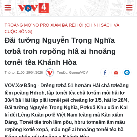
TROĂNG MƠ’NO PRO XIÂM ɃĂ RÊH ỐI (CHÍNH SÁCH VÀ
CUỘC SỐNG)
Đăi tươ̆ng Nguyễn Trọng Nghĩa
tơbâ troh rơpŏng hlâ ai hnoăng
tơnêi têa Khánh Hòa
Thứ tư, 11:00, 29/04/2026
Tơplôu: Gương/VOV
VOV.Xơ Đăng - Drêng tơbâ 51 hơnăm Hâi châ tơleăng
lĕm peăng Hdroh, lâp tơnêi têa châ tơrŭm môi hâi lơ
30/4 ƀă Hâi lâp plâi tơnêi pêi cheăng lơ 1/5, hâi lơ 28/4,
Đăi tươ̆ng Nguyễn Trọng Nghĩa, Pơkuâ Khu xiâm Kal
kí dêi Lêng Kuăn pơlê Việt Nam teăng mâ Kăn xiâm
Đảng, Tơnêi têa troh lăm pôu, hbru tơmeăm ăm mâu
rơpŏng kơtiê xơpá, mâu ngế ai hnoăng tơnêi têa ƀă
Kŏng nhân pêi cheăng a Khánh Hòa.