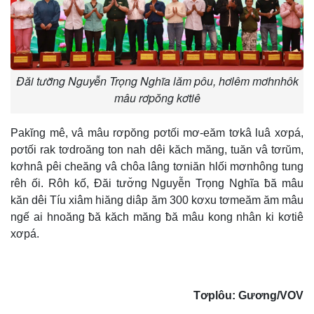
Đăi tươ̆ng Nguyễn Trọng Nghĩa lăm pôu, hơlêm mơhnhôk
mâu rơpŏng kơtiê
Pakĭng mê, vâ mâu rơpŏng pơtối mơ-eăm tơkâ luâ xơpá,
pơtối rak tơdroăng ton nah dêi kăch măng, tuăn vâ tơrŭm,
kơhnâ pêi cheăng vâ chôa lâng tơniăn hlối mơnhông tung
rêh ối. Rôh kố, Đăi tươ̆ng Nguyễn Trọng Nghĩa ƀă mâu
kăn dêi Tíu xiâm hiăng diâp ăm 300 kơxu tơmeăm ăm mâu
ngế ai hnoăng ƀă kăch măng ƀă mâu kong nhân ki kơtiê
xơpá.
Tơplôu: Gương/VOV