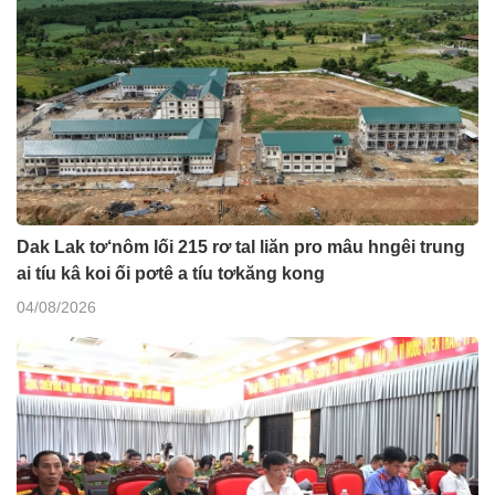
Dak Lak tơ‘nôm lối 215 rơ tal liăn pro mâu hngêi trung
ai tíu kâ koi ối pơtê a tíu tơkăng kong
04/08/2026