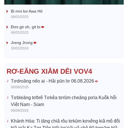
Ba ối dê̆ Dam Teang
a
Bi mni kơ Awa Hô
y
08/05/2025
V
Đơs git oh, git bi
06/05/2025
i
Jreng Jrong
30/03/2024
d
e
RƠ-EĂNG XIÂM DÊI VOV4
o
Tơdroăng nếo ai - Hâi pŭn lơ 06.08.2026
06/08/2026
Tơbleăng tơƀrê Tơkêa tơrŭm cheăng pơla Kuô̆k hô̆i
Việt Nam - Siam
06/08/2026
Khánh Hòa: Ti tăng chiâ rôu tơkŭm kơxêng kiâ mô đô̆i
hlâ inâi Ka Tơr Tiên klêi kơ’nâi vâ chê 60 hơnăm hlâ