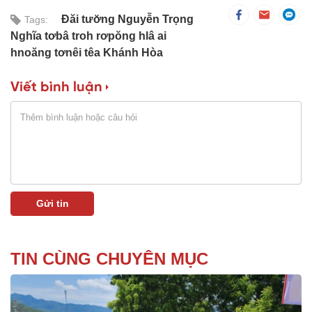
Đăi tươ̆ng Nguyễn Trọng
Tags:
Nghĩa tơbâ troh rơpŏng hlâ ai
hnoăng tơnêi têa Khánh Hòa
Viết bình luận
TIN CÙNG CHUYÊN MỤC