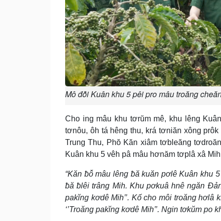
Mô đô̆i Kuân khu 5 pêi pro mâu troăng cheă
Cho ing mâu khu tơrŭm mê, khu lêng Kuân 
tơnôu, ôh tá hêng thu, krá tơniăn xông prô
Trung Thu, Phŏ Kăn xiâm tơbleăng tơdroă
Kuân khu 5 vêh pâ mâu hơnăm tơplâ xâ Mih
“Kăn ƀô̆ mâu lêng ƀă kuăn pơlê Kuân khu 5 
ƀă ƀlêi trâng Mih. Khu pơkuâ hnê ngăn Đả
pakĭng kơdê Mih’’. Kố cho môi troăng hơlâ ki
‘’Troăng pakĭng kơdê Mih’’. Ngin tơkŭm po kh