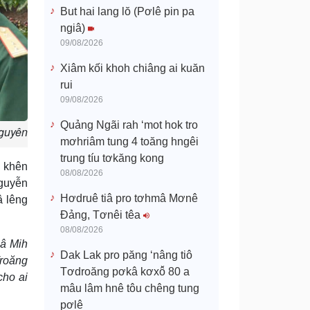
But hai lang lŏ (Pơlê pin pa
ngiâ)
09/08/2026
Xiâm kối khoh chiâng ai kuăn
rui
09/08/2026
Quảng Ngãi rah ‘mot hok tro
Nguyên
mơhriâm tung 4 toăng hngêi
trung tíu tơkăng kong
h khên
08/08/2026
Nguyễn
Hơdruê tiâ pro tơhmâ Mơnê
â lêng
Đảng, Tơnêi têa
08/08/2026
lâ Mih
Dak Lak pro păng ‘nâng tiô
Troăng
Tơdroăng pơkâ kơxô̆ 80 a
cho ai
mâu lâm hnê tôu chêng tung
pơlê