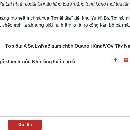
a Lai hbrâ mơdât tơhnâp kĭng têa kroăng tung kong mêi têa lân
leăng mơheăm chhá xua Tơnêi têa’’ dêi khu Yu kĭt Ba Tơ hâi 
 chếo troh tá ah tung plâi nuih ăm to lâi rơxông kăn ƀô̆ ƀă mâ
Tơplôu: A Sa Ly/Ngế gum chêh Quang Hùng/VOV Tây N
Ngế khên tơnôu Khu lêng kuăn pơlê