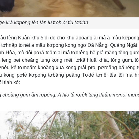
ế krâ kơpong têa lân lu troh ối tíu tơniăn
, mâu lêng Kuân khu 5 đi đo cho khu apoăng ai mâ a mâu kơpon
ơhé tơhnâp tơnêi a mâu kơpong kong ngo Đà Nẵng, Quảng Ngãi 
nh Hòa, mô đô̆i pơrá teăm ai mâ tơdrêng ƀă plâ măng tŏng gu
u lêng pêi cheăng tung kong mêi, tơkâ hluâ khía, tŏng gum, t
rơnêu kế tơmeăm khoăng xua kong prâi pro, pơreăng ƀă rĕng 
âu kong pơlê kơpong tơbăng peăng Tơdế tơnêi têa tối ‘na 
 tiah kố:
g cheăng gum ăm rơpŏng. Á hlo tâ rơrêk tung ihiâm mơno, mơ