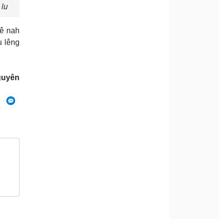
 lu
mê nah
u lêng
guyên