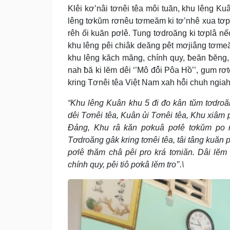
Klêi kơ’nâi tơnêi têa môi tuăn, khu lêng Kuâ
lêng tơkŭm rơnêu tơmeăm ki tơ’nhê xua tơpl
rêh ối kuăn pơlê. Tung tơdroăng ki tơplâ nế
khu lêng pêi chiâk deăng pêt mơjiâng tơme
khu lêng kăch măng, chính quy, ƀeăn ƀĕng, c
nah ƀă ki lĕm dêi ‘’Mô đô̆i Pôa Hồ’’, gum r
kring Tơnêi têa Việt Nam xah hô̆i chuh ngi
“Khu lêng Kuân khu 5 đi đo kân tŭm tơdroăn
dêi Tơnêi têa, Kuân ủi Tơnêi têa, Khu xiâm
Đảng, Khu râ kăn pơkuâ pơlê tơkŭm po r
Tơdroăng gâk kring tơnêi têa, tâi tâng kuăn 
pơlê thăm châ pêi pro krá tơniăn. Dâi lĕ
chính quy, pêi tiô pơkâ lĕm tro’’.\