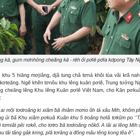
ng kâ, gum mơnhông cheăng kâ - rêh ối pơlê pơla kơpong Tây 
khu 5 hiăng mơjiâng, djâ tung châ tơná khôi túa vâi krâ na
k kơteăng. Ngế khên tơnôu khu lêng kuăn pơlê, Trung tươ̆ng 
ng cheăng lêng Khu lêng Kuăn pơlê Việt Nam, cho Kăn pơku
:
ai môi tơdroăng ki xiâm ƀă ihiâm mơno ôh tá xâu Mih, khŏm p
ng ủi ƀă Khu xiâm pơkuâ Kuân khu 5 troăng hơlâ tơkŭm po ‘’
 tơmiât pêi rơkê, cho tơtro ƀă tơdroăng nôkố. A lâi ai lêng Mih 
u tâi tâng gâk kring, plâ tơrăng a đông mâu lêng kong têa ê’’.