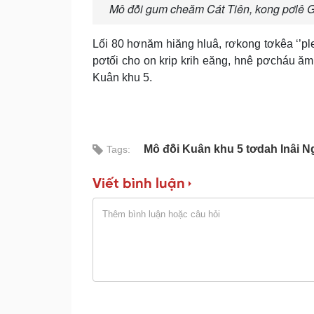
Mô đô̆i gum cheăm Cát Tiên, kong pơlê Gi
Lối 80 hơnăm hiăng hluâ, rơkong tơkêa ‘’p
pơtối cho on krip krih eăng, hnê pơcháu ăm,
Kuân khu 5.
Mô đô̆i Kuân khu 5 tơdah Inâi 
Tags:
Viết bình luận