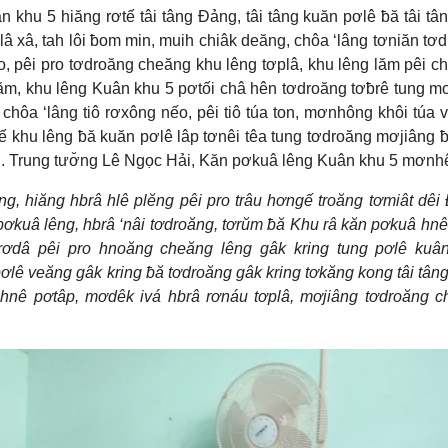
n khu 5 hiăng rơtế tâi tâng Đảng, tâi tâng kuăn pơlê ƀă tâi tâ
â xâ, tah lôi ƀom min, muih chiâk deăng, chôa ‘lâng tơniăn tơ
o, pêi pro tơdroăng cheăng khu lêng tơplâ, khu lêng lăm pêi c
ăm, khu lêng Kuân khu 5 pơtối châ hên tơdroăng tơƀrê tung m
hôa ‘lâng tiô rơxông nếo, pêi tiô túa ton, mơnhông khôi túa v
ơtế khu lêng ƀă kuăn pơlê lâp tơnêi têa tung tơdroăng mơjiâng 
ah. Trung tươ̆ng Lê Ngọc Hải, Kăn pơkuâ lêng Kuân khu 5 mơnh
g, hiăng hbrâ hlê plĕng pêi pro trâu hơngế troăng tơmiât dêi
 pơkuâ lêng, hbrâ ‘nâi tơdroăng, tơrŭm ƀă Khu râ kăn pơkuâ hn
ơdâ pêi pro hnoăng cheăng lêng gâk kring tung pơlê kuân
pơlê veăng gâk kring ƀă tơdroăng gâk kring tơkăng kong tâi tân
m hnê pơtâp, mơdêk ivá hbrâ rơnáu tơplâ, mơjiâng tơdroăng 