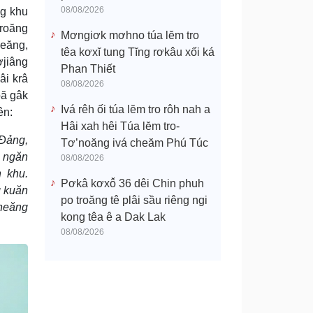
08/08/2026
ng khu
droăng
Mơngiơk mơhno túa lĕm tro
heăng,
têa kơxĭ tung Tĭng rơkâu xối ká
ơjiâng
Phan Thiết
âi krâ
08/08/2026
ƀă gâk
Ivá rêh ối túa lĕm tro rôh nah a
ên:
Hâi xah hêi Túa lĕm tro-
 Đảng,
Tơ’noăng ivá cheăm Phú Túc
ê ngăn
08/08/2026
 khu.
Pơkâ kơxô̆ 36 dêi Chin phuh
g kuăn
po troăng tê plâi sầu riêng ngi
cheăng
kong têa ê a Dak Lak
08/08/2026