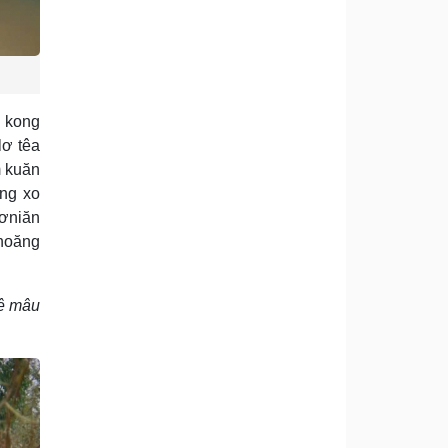
g kong
lơ têa
m kuăn
ŏng xo
tơniăn
hnoăng
nê mâu