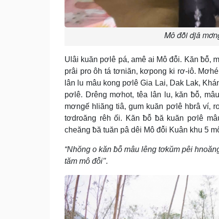
Mô đô̆i djâ mơng
Ulâi kuăn pơlê pá, amê ai Mô đô̆i. Kăn ƀô̆
prâi pro ôh tá tơniăn, kơpong ki rơ-iô. M
lân lu mâu kong pơlê Gia Lai, Dak Lak, Khá
pơlê. Drêng mơhot, têa lân lu, kăn ƀô̆, mâ
mơngế hliăng tiâ, gum kuăn pơlê hbrâ ví, 
tơdroăng rêh ối. Kăn ƀô̆ ƀă kuăn pơlê m
cheăng ƀă tuăn pâ dêi Mô đô̆i Kuân khu 5 môi
“Nhŏng o kăn ƀô̆ mâu lêng tơkŭm pêi hnoăn
tăm mô đô̆i’’.