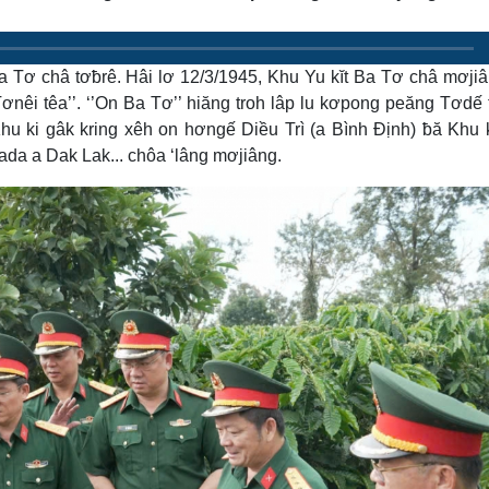
a Tơ châ tơƀrê. Hâi lơ 12/3/1945, Khu Yu kĭt Ba Tơ châ mơji
nêi têa’’. ‘’On Ba Tơ’’ hiăng troh lâp lu kơpong peăng Tơdế 
u ki gâk kring xêh on hơngế Diều Trì (a Bình Định) ƀă Khu 
ada a Dak Lak... chôa ‘lâng mơjiâng.