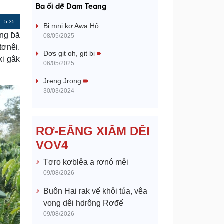
a
Ba ối dê̆ Dam Teang
y
Remaining
-5:35
Bi mni kơ Awa Hô
âng ƀă
08/05/2025
Time
V
tơnêi.
Đơs git oh, git bi
ki gâk
06/05/2025
i
Jreng Jrong
d
30/03/2024
e
RƠ-EĂNG XIÂM DÊI
o
VOV4
Tơro kơblêa a rơnó mêi
09/08/2026
Ƀuôn Hai rak vế khôi túa, vêa
vong dêi hdrông Rơđế
09/08/2026