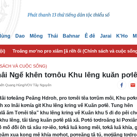
 Nùng
Dao
Mông
Thái
Bahnar
Ê đê
Jarai
K'Ho
M
ội)
Troăng mơ’no pro xiâm [ă rêh ối (Chính sách và cuộc sốn
 SÁCH VÀ CUỘC SỐNG)
nâi Ngế khên tơnôu Khu lêng kuăn pơl
chêh Quang Hùng/VOV Tây Nguyên
âi tơleăng Peăng Hdroh, pro tơnêi têa tơrŭm môi, Khu pơk
 xo Inâi kơnía git Khu lêng kring vế Kuăn pơlê. Tung hên
â ăm Tơnêi têa” khu lêng kring vế Kuân khu 5 đi đo pêi c
 khu lêng, tâi tâng kuăn pơlê plâ xâ. Pơtó tơdroăng ki Pơxi
mố đô̆i ôh tá xâu rơ-iêo, tơkâ luâ kong mêi, tơkâ luâ khía,
eăm xua kong mê khía mơhot, pơreăng tâ tú, mơjiâng tơdr