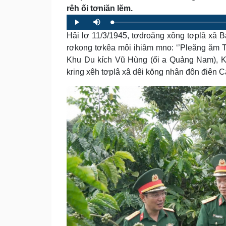
rêh ối tơniăn lĕm.
Loaded
:
Progress
:
Play
Mute
0%
0%
Hâi lơ 11/3/1945, tơdroăng xông tơplâ xâ B
rơkong tơkêa môi ihiâm mno: ‘’Pleăng ăm Tơ
Khu Du kích Vũ Hùng (ối a Quảng Nam), Kh
kring xêh tơplâ xâ dêi kŏng nhân đôn điên C