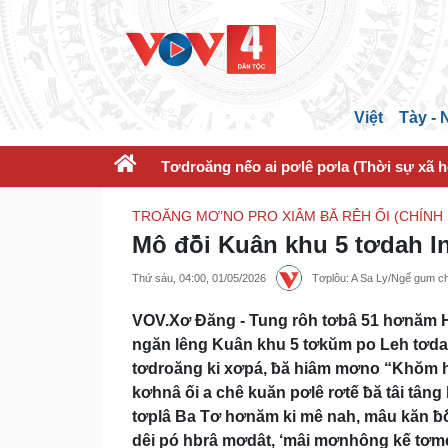
Việt
Tày -
Tơdroăng nếo ai pơlê pơla (Thời sự xã h
TROĂNG MƠ’NO PRO XIÂM ɃĂ RÊH ỐI (CHÍNH
Mô đô̆i Kuân khu 5 tơdah I
Thứ sáu, 04:00, 01/05/2026
Tơplôu: A Sa Ly/Ngế gum 
VOV.Xơ Đăng - Tung rôh tơbâ 51 hơnăm H
ngăn lêng Kuân khu 5 tơkŭm po Leh tơdah
tơdroăng ki xơpá, ƀă hiâm mơno “Khŏm hl
kơhnâ ối a chê kuăn pơlê rơtế ƀă tâi tâng
tơplâ Ba Tơ hơnăm ki mê nah, mâu kăn ƀô̆ 
dêi pó hbrâ mơdât, ‘mâi mơnhông kế tơm