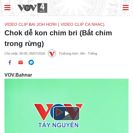
VIDEO CLIP ɃAI JOH HƠRI ( VIDEO CLIP CA NHẠC)
Chok dê̆ kon chim bri (Bắt chim
trong rừng)
Chủ nhật, 06:00, 05/07/2026
Tơdrong hơri: Jêh - Triêng
VOV.Bahnar
Play