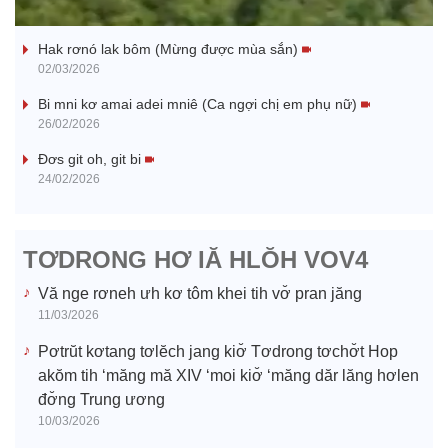
Nhớ bạn
a
Hak rơnó lak bôm (Mừng được mùa sắn)
y
02/03/2026
V
Bi mni kơ amai adei mniê (Ca ngợi chị em phụ nữ)
26/02/2026
i
Đơs git oh, git bi
24/02/2026
d
e
TƠDRONG HƠ IĂ HLŎH VOV4
o
Vă nge rơneh ưh kơ tôm khei tih vơ̆ pran jăng
11/03/2026
Pơtrŭt kơtang tơlĕch jang kiơ̆ Tơdrong tơchơ̆t Hop
akŏm tih ‘măng mă XIV ‘moi kiơ̆ ‘măng dăr lăng hơlen
đơ̆ng Trung ương
10/03/2026