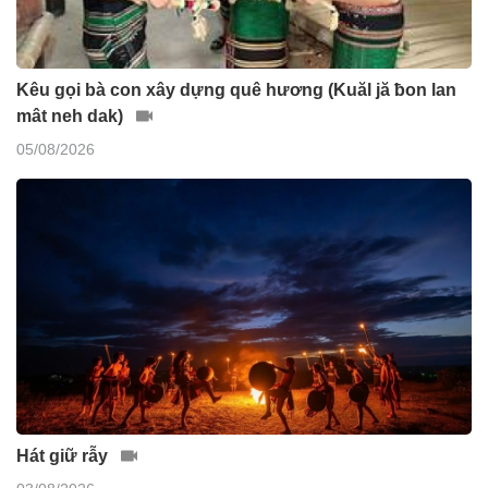
Kêu gọi bà con xây dựng quê hương (Kuăl jă ƀon lan
mât neh dak)
05/08/2026
Hát giữ rẫy