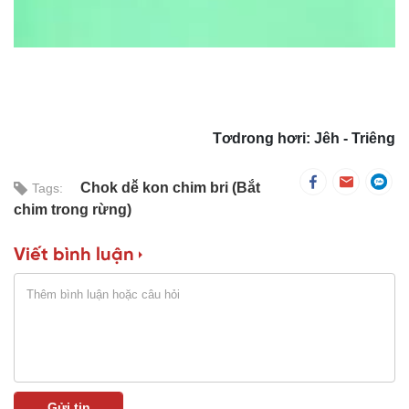
Video
Tơdrong hơri: Jêh - Triêng
Chok dê̆ kon chim bri (Bắt
Tags:
chim trong rừng)
Viết bình luận