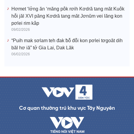
Hơmet ‘lơ̆ng ăn ‘măng pôk rơih Kơdră tang măt Kuôk
hô̆i jăl XVI păng Kơdră tang măt Jơnŭm vei lăng kon
pơlei rim kâp
09/02/2026
“Puih mak sơlam teh đak ƀô̆ đô̆i kon pơlei tơgoăt dih
băl hơ iă” tơ̆ Gia Lai, Dak Lăk
06/02/2026
Cơ quan thường trú khu vực Tây Nguyên