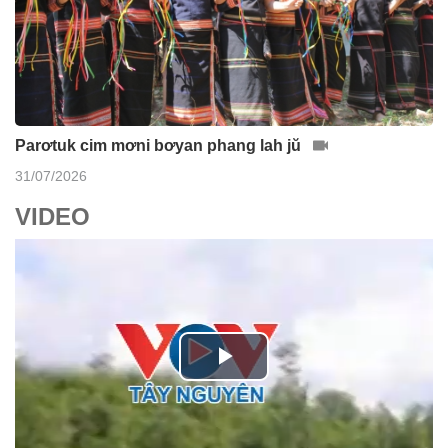
Parơtuk cim mơni bơyan phang lah jŭ
31/07/2026
VIDEO
P
l