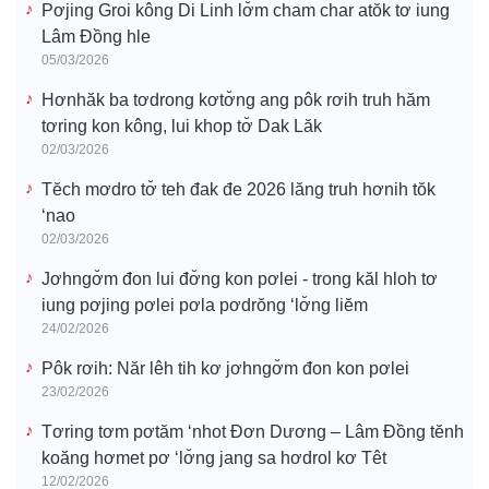
Pơjing Groi kông Di Linh lơ̆m cham char atŏk tơ iung
Lâm Đồng hle
05/03/2026
Hơnhăk ba tơdrong kơtơ̆ng ang pôk rơih truh hăm
tơring kon kông, lui khop tơ̆ Dak Lăk
02/03/2026
Tĕch mơdro tơ̆ teh đak đe 2026 lăng truh hơnih tŏk
‘nao
02/03/2026
Jơhngơ̆m đon lui đơ̆ng kon pơlei - trong kăl hloh tơ
iung pơjing pơlei pơla pơdrŏng ‘lơ̆ng liĕm
24/02/2026
Pôk rơih: Năr lêh tih kơ jơhngơ̆m đon kon pơlei
23/02/2026
Tơring tơm pơtăm ‘nhot Đơn Dương – Lâm Đồng tĕnh
koăng hơmet pơ ‘lơ̆ng jang sa hơdrol kơ Têt
12/02/2026