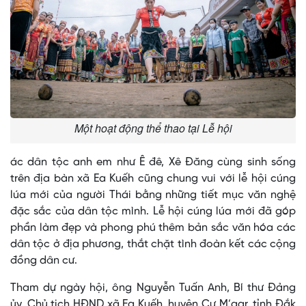
Một hoạt động thể thao tại Lễ hội
ác dân tộc anh em như Ê đê, Xê Đăng cùng sinh sống
trên địa bàn xã Ea Kuếh cũng chung vui với lễ hội cúng
lúa mới của người Thái bằng những tiết mục văn nghệ
đặc sắc của dân tộc mình. Lễ hội cúng lúa mới đã góp
phần làm đẹp và phong phú thêm bản sắc văn hóa các
dân tộc ở địa phương, thắt chặt tình đoàn kết các cộng
đồng dân cư.
Tham dự ngày hội, ông Nguyễn Tuấn Anh, Bí thư Đảng
ủy, Chủ tịch HĐND xã Ea Kuếh, huyện Cư M’gar, tỉnh Đắk