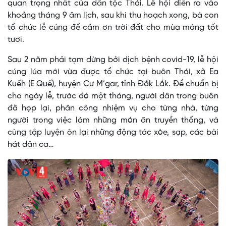
quan trọng nhất của dân tộc Thái. Lễ hội diễn ra vào
khoảng tháng 9 âm lịch, sau khi thu hoạch xong, bà con
tổ chức lễ cúng để cảm ơn trời đất cho mùa màng tốt
tươi.
Sau 2 năm phải tạm dừng bởi dịch bệnh covid-19, lễ hội
cúng lúa mới vừa được tổ chức tại buôn Thái, xã Ea
Kuếh (E Quế), huyện Cư M’gar, tỉnh Đắk Lắk. Để chuẩn bị
cho ngày lễ, trước đó một tháng, người dân trong buôn
đã họp lại, phân công nhiệm vụ cho từng nhà, từng
người trong việc làm những món ăn truyền thống, và
cùng tập luyện ôn lại những động tác xòe, sạp, các bài
hát dân ca…