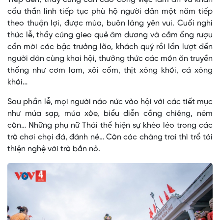
cầu thần linh tiếp tục phù hộ người dân một năm tiếp
theo thuận lợi, được mùa, buôn làng yên vui. Cuối nghi
thức lễ, thầy cúng gieo quẻ âm dương và cắm ống rượu
cần mời các bậc trưởng lão, khách quý rồi lần lượt đến
người dân cùng khai hội, thưởng thức các món ăn truyền
thống như cơm lam, xôi cốm, thịt xông khói, cá xông
khói…
Sau phần lễ, mọi người náo nức vào hội với các tiết mục
như múa sạp, múa xòe, biểu diễn cồng chiêng, ném
còn… Những phụ nữ Thái thể hiện sự khéo léo trong các
trò chơi chọi đá, đánh nẻ… Còn các chàng trai thì trổ tài
thiện nghệ với trò bắn nỏ.