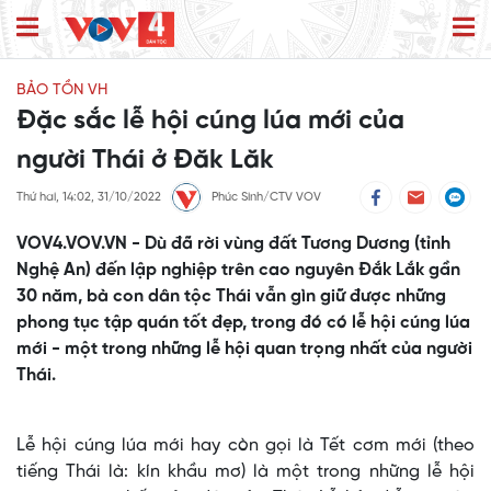
BẢO TỒN VH
Đặc sắc lễ hội cúng lúa mới của
người Thái ở Đăk Lăk
Thứ hai, 14:02, 31/10/2022
Phúc Sinh/CTV VOV
VOV4.VOV.VN - Dù đã rời vùng đất Tương Dương (tỉnh
Nghệ An) đến lập nghiệp trên cao nguyên Đắk Lắk gần
30 năm, bà con dân tộc Thái vẫn gìn giữ được những
phong tục tập quán tốt đẹp, trong đó có lễ hội cúng lúa
mới - một trong những lễ hội quan trọng nhất của người
Thái.
Lễ hội cúng lúa mới hay còn gọi là Tết cơm mới (theo
tiếng Thái là: kín khầu mơ) là một trong những lễ hội