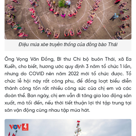
Điệu múa xòe truyền thống của đồng bào Thái
Ông Vọng Văn Đồng, Bí thư Chi bộ buôn Thái, xã Ea
Kuếh, cho biết, hương ước quy định 3 năm tổ chức 1 lần,
nhưng do COVID nên năm 2022 mới tổ chức được. Tổ
chức lễ hội này rất công phu, để đồng loạt biểu diễn
thành công tốn rất nhiều công sức của chị em và các
đoàn thể. Ban ngày, chị em vẫn đi tăng gia lao động sản
xuất, mà tối đến, nếu thời tiết thuận lợi thì tập trung tại
sân vận động cùng nhau tập múa hát.