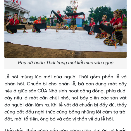
Phụ nữ buôn Thái trong một tiết mục văn nghệ
Lễ hội mừng lúa mới của người Thái gồm phần lễ và
phần hội. Chuẩn bị cho phần lễ, bà con dựng một cây
nêu ở giữa sân CỦA Nhà sinh hoạt cộng đồng, phía dưới
cây nêu là một căn chòi nhỏ, nơi bày biện các sản vật
do người dân làm ra. Khi lễ vật đã chuẩn bị đầy đủ, thầy
cúng bắt đầu nghi thức cúng bằng những lời cảm tạ trời
đất, mời tổ tiên, ông bà và các vị thần về dự lễ hội.
Tiếp đến, thầy cúng cẩn cáo công việc làm ăn và khấn