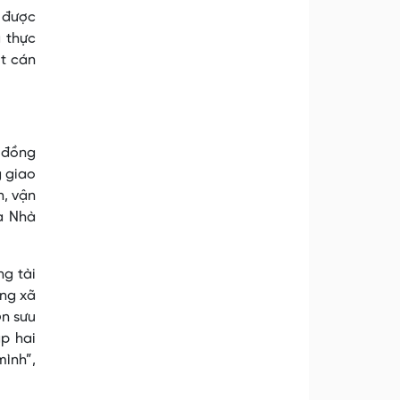
ẽ được
à thực
ợt cán
 đồng
g giao
n, vận
a Nhà
ng tài
ống xã
òn sưu
p hai
mình”,