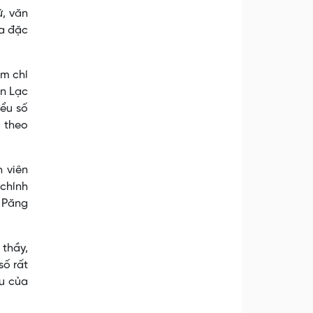
ữ, văn
óa đặc
ậm chí
ện Lạc
iểu số
m theo
h viên
 chính
à Păng
thầy,
số rất
ệu của