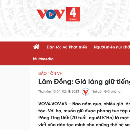
Dân tộc và Phát triển
Người miền núi chấ
Multimedia
BẢO TỒN VH
Lâm Đồng: Già làng giữ tiến
Thứ năm, 10:04, 02/11/2023
Sài gòn Giải phóng
VOV4.VOV.VN - Bao năm qua, nhiều già làn
tộc. Với họ, muốn giữ được phong tục tập 
Păng Ting Uốk (70 tuổi, người K’Ho) là mộ
viết của dân tộc mình cho những thế hệ sa