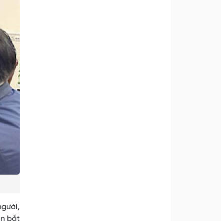
người,
ần bắt