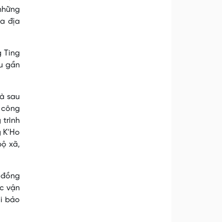
 những
a địa
g Ting
au gần
à sau
, công
trình
g K’Ho
bộ xã,
o đồng
ục vận
ời bảo