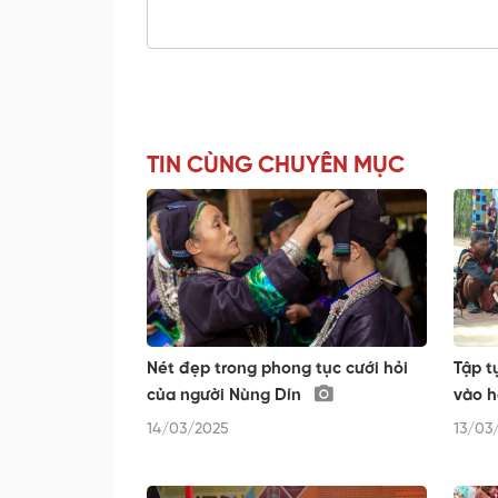
TIN CÙNG CHUYÊN MỤC
Nét đẹp trong phong tục cưới hỏi
Tập t
của người Nùng Dín
vào h
14/03/2025
13/03