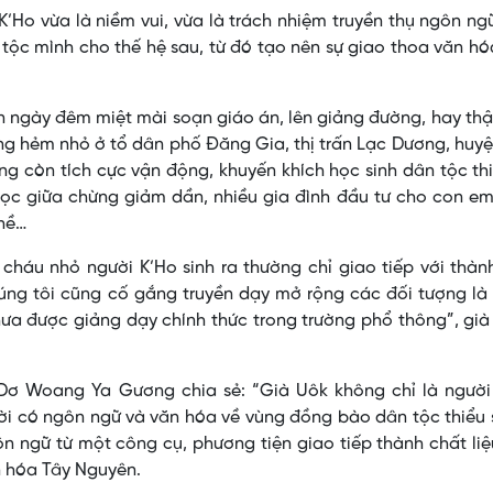
K’Ho vừa là niềm vui, vừa là trách nhiệm truyền thụ ngôn ng
tộc mình cho thế hệ sau, từ đó tạo nên sự giao thoa văn h
n ngày đêm miệt mài soạn giáo án, lên giảng đường, hay th
ong hẻm nhỏ ở tổ dân phố Đăng Gia, thị trấn Lạc Dương, huy
ng còn tích cực vận động, khuyến khích học sinh dân tộc th
 học giữa chừng giảm dần, nhiều gia đình đầu tư cho con e
ghề…
cháu nhỏ người K’Ho sinh ra thường chỉ giao tiếp với thàn
húng tôi cũng cố gắng truyền dạy mở rộng các đối tượng là
hưa được giảng dạy chính thức trong trường phổ thông”, gi
ơ Woang Ya Gương chia sẻ: “Già Uôk không chỉ là người 
ời có ngôn ngữ và văn hóa về vùng đồng bào dân tộc thiểu 
 ngữ từ một công cụ, phương tiện giao tiếp thành chất li
ăn hóa Tây Nguyên.