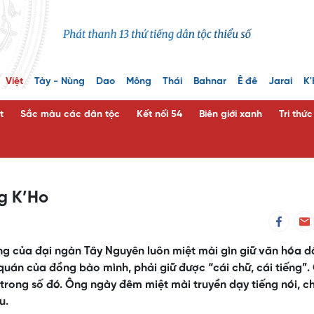
Việt
Tày - Nùng
Dao
Mông
Thái
Bahnar
Ê đê
Jarai
K'
t
Sắc màu các dân tộc
Kết nối 54
Biên giới xanh
Tri thứ
g K’Ho
g của đại ngàn Tây Nguyên luôn miệt mài gìn giữ văn hóa d
quán của đồng bào mình, phải giữ được “cái chữ, cái tiếng”.
t trong số đó. Ông ngày đêm miệt mài truyền dạy tiếng nói, c
u.