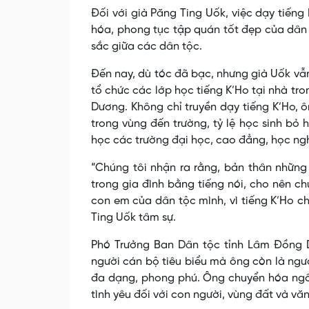
Đối với già Păng Ting Uốk, việc dạy tiếng 
hóa, phong tục tập quán tốt đẹp của dân 
sắc giữa các dân tộc.
Đến nay, dù tóc đã bạc, nhưng già Uốk vẫ
tổ chức các lớp học tiếng K’Ho tại nhà tr
Dương. Không chỉ truyền dạy tiếng K’Ho, ô
trong vùng đến trường, tỷ lệ học sinh bỏ
học các trường đại học, cao đẳng, học n
“Chúng tôi nhận ra rằng, bản thân những 
trong gia đình bằng tiếng nói, cho nên c
con em của dân tộc mình, vì tiếng K’Ho c
Ting Uốk tâm sự.
Phó Trưởng Ban Dân tộc tỉnh Lâm Đồng D
người cán bộ tiêu biểu mà ông còn là ngư
đa dạng, phong phú. Ông chuyển hóa ngôn
tình yêu đối với con người, vùng đất và v