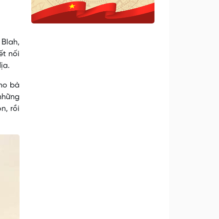
Blah,
ết nối
ịa.
cho bà
 những
n, rồi