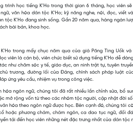
trình học tiếng K’Ho trong thời gian 6 tháng, học viên s
ngữ, văn hóa dân tộc K’Ho; kỹ năng nghe, nói, đọc, viết v
ân tộc K’Ho đang sinh sống. Gần 20 năm qua, hàng ngàn lư
ách bài bản, khoa học.
ng K’Ho trong mấy chục năm qua của già Păng Ting Uốk và
ọc viên là cán bộ, viên chức biết sử dụng tiếng K’Ho dễ dàn
tác như chăm sóc y tế, giáo dục, an ninh trật tự, tuyên truyề
hủ trương, đường lối của Đảng, chính sách pháp luật củ
đáp ứng yêu cầu, nhiệm vụ trong công việc.
 hóa ngôn ngữ, chúng tôi đã rất nhiều lần chỉnh sửa, bổ su
việc mở rộng vốn từ theo các nhóm tộc người, cập nhật đời s
n văn hóa theo ngôn ngữ được học. Bên cạnh đó, chúng tôi c
cổ hoặc phương châm, châm ngôn, ca dao tục ngữ, đối đá
uyền tải đến học viên những nét đặc trưng nhất của dân tộc 