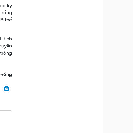
các kỹ
 thống
đã thể
L tỉnh
huyện
(trồng
 phóng