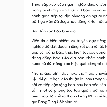
Theo sắp xếp của ngành giáo dục, chương 
trang bị những kiến thức cơ bản về ngôn 
hành giao tiếp tại địa phương có người d
bộ, học viên đã được học tiếng K’Ho một c
Bảo tồn văn hóa bản địa
Việc thực hiện nhiệm vụ truyền dạy tiế
nghiệp đã đạt được những kết quả rõ rệt. H
tiếp với đồng bào, thực hiện tốt các công 
động đồng bào trên địa bàn chấp hành c
nước, từ đó, nâng cao hiệu quả công tác, 
“Trong quá trình dạy học, tham gia chuyển
liệu để giúp học viên thuận lợi hơn trong 
hội và tiếp cận rộng hơn, sâu hơn các nề
tầm một số phong tục tập quán, bài ca 
bên… sau đó viết ra thành tiếng K’Ho để tr
già Păng Ting Uốk chia sẻ.