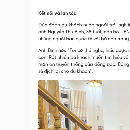
Kết nối và lan tỏa
Đón đoàn du khách nước ngoài trải nghi
anh Nguyễn Thư Bính, 38 tuổi, cán bộ UBN
những người bạn quốc tế với bà con trong 
Anh Bính nói: “Tôi có thể nghe, hiểu được 
con. Rất nhiều du khách muốn tìm hiểu về
món ăn truyền thống của đồng bào. Bằng n
sẽ dịch lại cho du khách”.