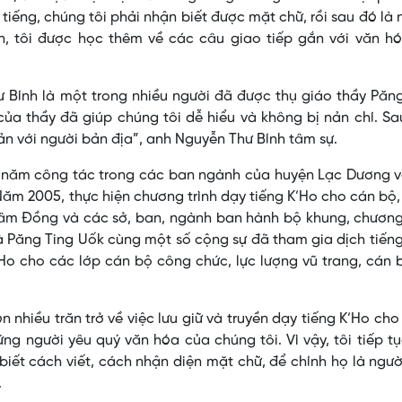
 tiếng, chúng tôi phải nhận biết được mặt chữ, rồi sau đó là
, tôi được học thêm về các câu giao tiếp gắn với văn hó
 Bính là một trong nhiều người đã được thụ giáo thầy Păn
 của thầy đã giúp chúng tôi dễ hiểu và không bị nản chí. S
ản với người bản địa”, anh Nguyễn Thư Bính tâm sự.
u năm công tác trong các ban ngành của huyện Lạc Dương v
ăm 2005, thực hiện chương trình dạy tiếng K’Ho cho cán bộ
âm Đồng và các sở, ban, ngành ban hành bộ khung, chương 
, già Păng Ting Uốk cùng một số cộng sự đã tham gia dịch tiến
K’Ho cho các lớp cán bộ công chức, lực lượng vũ trang, cán 
 nhiều trăn trở về việc lưu giữ và truyền dạy tiếng K’Ho ch
g người yêu quý văn hóa của chúng tôi. Vì vậy, tôi tiếp t
iết cách viết, cách nhận diện mặt chữ, để chính họ là ngư
.