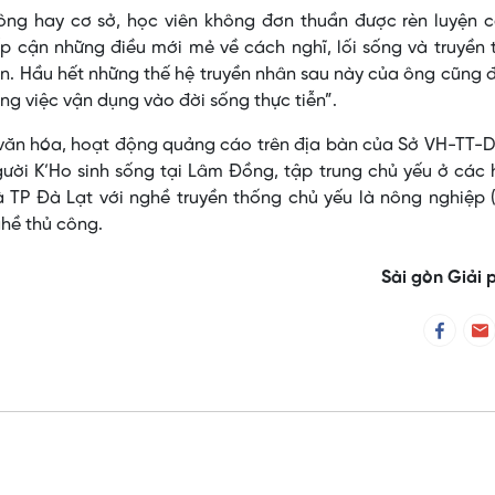
 ông hay cơ sở, học viên không đơn thuần được rèn luyện 
ếp cận những điều mới mẻ về cách nghĩ, lối sống và truyền
n. Hầu hết những thế hệ truyền nhân sau này của ông cũng 
ng việc vận dụng vào đời sống thực tiễn”.
văn hóa, hoạt động quảng cáo trên địa bàn của Sở VH-TT-D
ời K’Ho sinh sống tại Lâm Đồng, tập trung chủ yếu ở các 
 TP Đà Lạt với nghề truyền thống chủ yếu là nông nghiệp 
ghề thủ công.
Sài gòn Giải