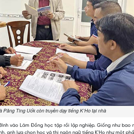
già Păng Ting Uốk còn truyền dạy tiếng K’Ho tại nhà
Bính vào Lâm Đồng học tập rồi lập nghiệp. Giống như bao 
ính, anh lựa chọn học và thi ngôn ngữ tiếng K’Ho như một ph