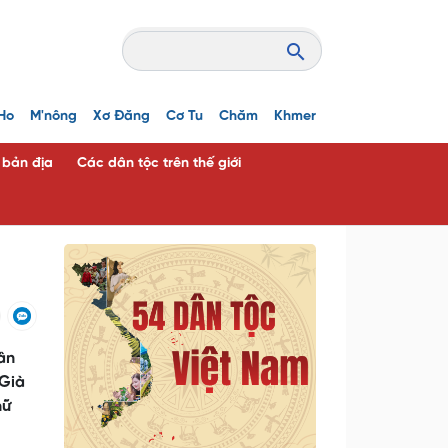
Ho
M'nông
Xơ Đăng
Cơ Tu
Chăm
Khmer
c bản địa
Các dân tộc trên thế giới
ân
 Già
hữ