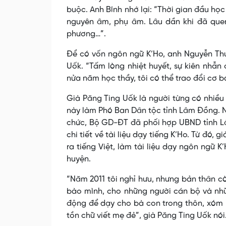
buộc. Anh Bính nhớ lại: “Thời gian đầu học
nguyên âm, phụ âm. Lâu dần khi đã quen
phương…”.
Để có vốn ngôn ngữ K’Ho, anh Nguyễn Thư
Uốk. “Tấm lòng nhiệt huyết, sự kiên nhẫn
nửa năm học thầy, tôi có thể trao đổi cơ b
Già Păng Ting Uốk là người từng có nhiề
này làm Phó Ban Dân tộc tỉnh Lâm Đồng. N
chức, Bộ GD-ĐT đã phối hợp UBND tỉnh L
chi tiết về tài liệu dạy tiếng K’Ho. Từ đó
ra tiếng Việt, làm tài liệu dạy ngôn ngữ 
huyện.
“Năm 2011 tôi nghỉ hưu, nhưng bản thân còn
bào mình, cho những người cán bộ và nhữn
động để dạy cho bà con trong thôn, xóm b
tồn chữ viết mẹ đẻ”, già Păng Ting Uốk nói