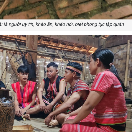
 là người uy tín, khéo ăn, khéo nói, biết phong tục tập quán