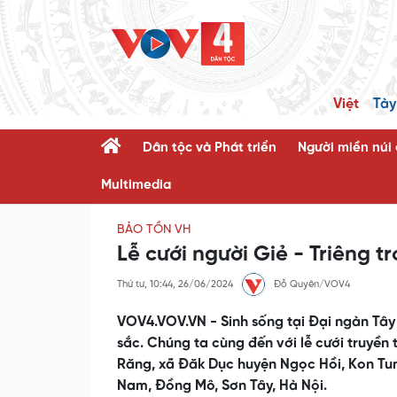
Việt
Tày
Dân tộc và Phát triển
Người miền núi
Multimedia
BẢO TỒN VH
Lễ cưới người Giẻ - Triêng t
Thứ tư, 10:44, 26/06/2024
Đỗ Quyên/VOV4
VOV4.VOV.VN - Sinh sống tại Đại ngàn Tây
sắc. Chúng ta cùng đến với lễ cưới truyền
Răng, xã Đăk Dục huyện Ngọc Hồi, Kon Tum 
Nam, Đồng Mô, Sơn Tây, Hà Nội.