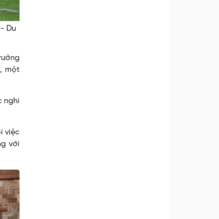
 - Du
trưởng
, một
c nghi
i việc
ng với