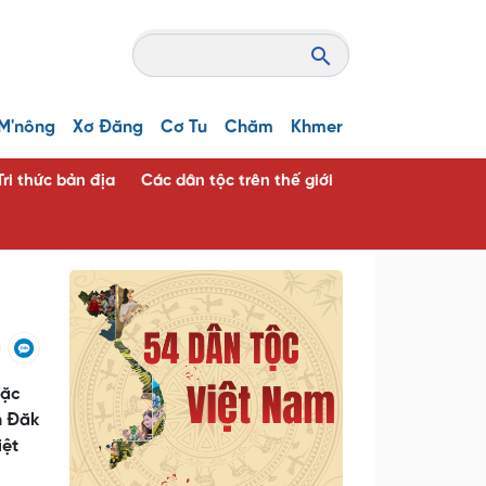
M'nông
Xơ Đăng
Cơ Tu
Chăm
Khmer
Tri thức bản địa
Các dân tộc trên thế giới
đặc
n Đăk
iệt