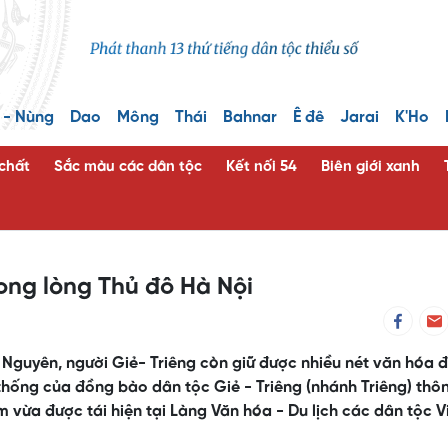
 - Nùng
Dao
Mông
Thái
Bahnar
Ê đê
Jarai
K'Ho
 chất
Sắc màu các dân tộc
Kết nối 54
Biên giới xanh
rong lòng Thủ đô Hà Nội
 Nguyên, người Giẻ- Triêng còn giữ được nhiều nét văn hóa 
 thống của đồng bào dân tộc Giẻ - Triêng (nhánh Triêng) thô
vừa được tái hiện tại Làng Văn hóa - Du lịch các dân tộc V