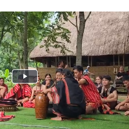
Play
Video