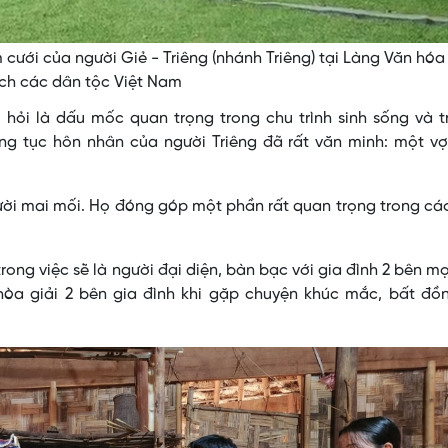
cưới của người Giẻ - Triêng (nhánh Triêng) tại Làng Văn hóa
ịch các dân tộc Việt Nam
 hỏi là dấu mốc quan trọng trong chu trình sinh sống và 
ng tục hôn nhân của người Triêng đã rất văn minh: một vợ
ười mai mối. Họ đóng góp một phần rất quan trọng trong cá
rong việc sẽ là người đại diện, bàn bạc với gia đình 2 bên mọ
 hòa giải 2 bên gia đình khi gặp chuyện khúc mắc, bất đồ