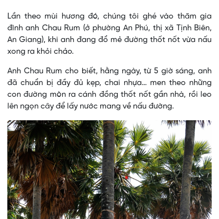
Lần theo mùi hương đó, chúng tôi ghé vào thăm gia
đình anh Chau Rum (ở phường An Phú, thị xã Tịnh Biên,
An Giang), khi anh đang đổ mẻ đường thốt nốt vừa nấu
xong ra khỏi chảo.
Anh Chau Rum cho biết, hằng ngày, từ 5 giờ sáng, anh
đã chuẩn bị đầy đủ kẹp, chai nhựa… men theo những
con đường mòn ra cánh đồng thốt nốt gần nhà, rồi leo
lên ngọn cây để lấy nước mang về nấu đường.