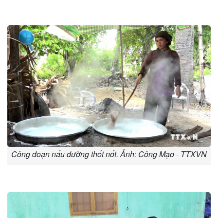
Công đoạn nấu đường thốt nốt. Ảnh: Công Mạo - TTXVN