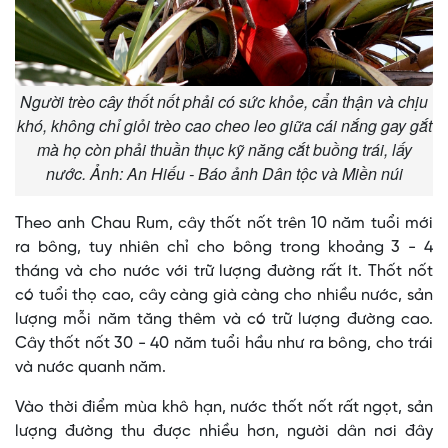
Người trèo cây thốt nốt phải có sức khỏe, cẩn thận và chịu
khó, không chỉ giỏi trèo cao cheo leo giữa cái nắng gay gắt
mà họ còn phải thuần thục kỹ năng cắt buồng trái, lấy
nước. Ảnh: An Hiếu - Báo ảnh Dân tộc và Miền núi
Theo anh Chau Rum, cây thốt nốt trên 10 năm tuổi mới
ra bông, tuy nhiên chỉ cho bông trong khoảng 3 - 4
tháng và cho nước với trữ lượng đường rất ít. Thốt nốt
có tuổi thọ cao, cây càng già càng cho nhiều nước, sản
lượng mỗi năm tăng thêm và có trữ lượng đường cao.
Cây thốt nốt 30 - 40 năm tuổi hầu như ra bông, cho trái
và nước quanh năm.
Vào thời điểm mùa khô hạn, nước thốt nốt rất ngọt, sản
lượng đường thu được nhiều hơn, người dân nơi đây