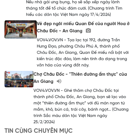
Nếu nhà gái ưng bụng, họ sẽ sắp xếp ngày lành
tháng tốt để tổ chức đám cưới. (Chương trình Tìm
hiểu các dân tộc Việt Nam ngày 17/4/2024)
Vẻ đẹp ngôi miếu Quan Đế của người Hoa ở
Châu Đốc - An Giang
VOV4.VOV.VN - Tọa lạc tại 192, đường Trần
Hưng Đạo, phường Châu Phú A, thành phố
Châu Đốc, An Giang, Quan Đế miếu nổi bật với
kiến trúc độc đáo, làm nên tính đa dạng trong
văn hóa của vùng đất này.
Chợ Châu Đốc - "Thiên đường ẩm thực" của
An Giang
VOV4.VOV.VN - Ghé thăm chợ Châu Đốc tại
thành phố Châu Đốc, An Giang, bạn sẽ lạc vào
một “thiên đường ẩm thực” với đủ món ngon từ
mắm, khô, bún cá, trái cây, bánh ngọt… (Chương
trình Sắc màu dân tộc Việt Nam ngày
25/2/2024)
TIN CÙNG CHUYÊN MỤC