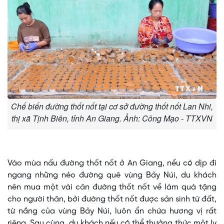
Chế biến đường thốt nốt tại cơ sở đường thốt nốt Lan Nhi,
thị xã Tịnh Biên, tỉnh An Giang. Ảnh: Công Mạo - TTXVN
Vào mùa nấu đường thốt nốt ở An Giang, nếu có dịp đi
ngang những nẻo đường quê vùng Bảy Núi, du khách
nên mua một vài cân đường thốt nốt về làm quà tặng
cho người thân, bởi đường thốt nốt được sản sinh từ đất,
từ nắng của vùng Bảy Núi, luôn ẩn chứa hương vị rất
riêng. Sau cùng, du khách nếu có thể thưởng thức một ly