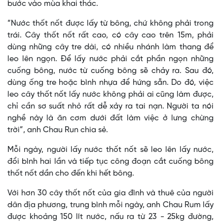
bước vào mùa khai thác.
“Nước thốt nốt được lấy từ bông, chứ không phải trong
trái. Cây thốt nốt rất cao, có cây cao trên 15m, phải
dùng những cây tre dài, có nhiều nhánh làm thang để
leo lên ngọn. Để lấy nước phải cắt phần ngọn những
cuống bông, nước từ cuống bông sẽ chảy ra. Sau đó,
dùng ống tre hoặc bình nhựa để hứng sẵn. Do đó, việc
leo cây thốt nốt lấy nước không phải ai cũng làm được,
chỉ cần sơ suất nhỏ rất dễ xảy ra tai nạn. Người ta nói
nghề này là ăn cơm dưới đất làm việc ở lưng chừng
trời”, anh Chau Run chia sẻ.
Mỗi ngày, người lấy nước thốt nốt sẽ leo lên lấy nước,
đổi bình hai lần và tiếp tục công đoạn cắt cuống bông
thốt nốt dần cho đến khi hết bông.
Với hơn 30 cây thốt nốt của gia đình và thuê của người
dân địa phương, trung bình mỗi ngày, anh Chau Rum lấy
được khoảng 150 lít nước, nấu ra từ 23 - 25kg đường,