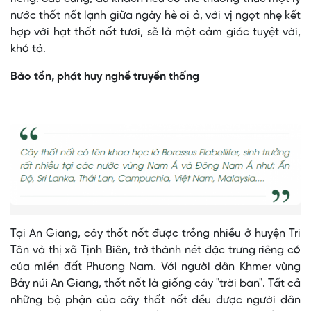
nước thốt nốt lạnh giữa ngày hè oi ả, với vị ngọt nhẹ kết
hợp với hạt thốt nốt tươi, sẽ là một cảm giác tuyệt vời,
khó tả.
Bảo tồn, phát huy nghề truyền thống
Tại An Giang, cây thốt nốt được trồng nhiều ở huyện Tri
Tôn và thị xã Tịnh Biên, trở thành nét đặc trưng riêng có
của miền đất Phương Nam. Với người dân Khmer vùng
Bảy núi An Giang, thốt nốt là giống cây "trời ban". Tất cả
những bộ phận của cây thốt nốt đều được người dân