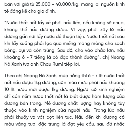
bán với giá từ 25.000 - 40.000/kg, mang lại nguồn kinh
tế đáng kể cho gia đình.
“Nước thốt nốt lấy về phải nấu liền, nếu không sẽ chua,
không thể nấu đường được. Vì vậy, phải xây lò nấu
đường gần nơi lấy nước để thuận tiện. Nước thốt nốt sau
khi lấy xuống phải lọc qua miếng màng mỏng cho sạch
bông, bụi và côn trùng. Sau đó, cho vào chảo lớn, nấu
khoảng 6 - 7 tiếng là cô đặc thành đường”, chị Neang
Nô Xanh (vợ anh Chau Rum) tiếp lời.
Theo chị Neang Nô Xanh, mùa nắng thì 6 - 7 lít nước thốt
nốt nấu được 1kg đường, còn mùa mưa phải nấu khoảng
10 lít nước mới được 1kg đường. Người có kinh nghiệm
chỉ cần nếm nước thốt nốt là biết được hàm lượng của
đường bên trong. Mẻ đường chất lượng hay không tùy
thuộc vào kinh nghiệm của người nấu. Trong lúc nấu
phải khuấy và vớt bọt liên tục. Nấu đến khi đường có
màu vàng tươi đặc trưng là đạt yêu cầu, sau đó nhắc