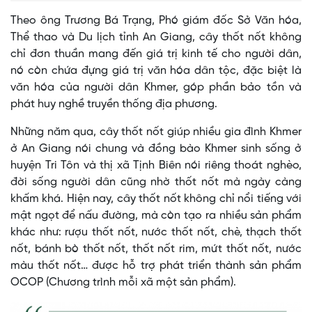
Theo ông Trương Bá Trạng, Phó giám đốc Sở Văn hóa,
Thể thao và Du lịch tỉnh An Giang, cây thốt nốt không
chỉ đơn thuần mang đến giá trị kinh tế cho người dân,
nó còn chứa đựng giá trị văn hóa dân tộc, đặc biệt là
văn hóa của người dân Khmer, góp phần bảo tồn và
phát huy nghề truyền thống địa phương.
Những năm qua, cây thốt nốt giúp nhiều gia đình Khmer
ở An Giang nói chung và đồng bào Khmer sinh sống ở
huyện Tri Tôn và thị xã Tịnh Biên nói riêng thoát nghèo,
đời sống người dân cũng nhờ thốt nốt mà ngày càng
khấm khá. Hiện nay, cây thốt nốt không chỉ nổi tiếng với
mật ngọt để nấu đường, mà còn tạo ra nhiều sản phẩm
khác như: rượu thốt nốt, nước thốt nốt, chè, thạch thốt
nốt, bánh bò thốt nốt, thốt nốt rim, mứt thốt nốt, nước
màu thốt nốt… được hỗ trợ phát triển thành sản phẩm
OCOP (Chương trình mỗi xã một sản phẩm).