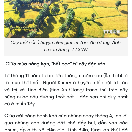
Cây thốt nốt ở huyện biên giới Tri Tôn, An Giang. Ảnh:
Thanh Sang -TTXVN.
Giữa mùa nắng hạn, "hốt bạc" từ cây đặc sản
Từ tháng 11 năm trước đến tháng 6 năm sau (Âm lịch) là
rộ mùa thốt nốt. Người Khmer ở huyện miền núi Tri Tôn
và thị xã Tịnh Biên (tỉnh An Giang) tranh thủ trèo cây
hứng nước nấu đường thốt nốt - đặc sản chỉ duy nhất
có ở miền Tây.
Giữa cái nắng hanh khô của những ngày tháng 4, len lỏi
qua những con đường đất nhỏ đầy bụi, dẫn vào các
phum, ấp ở thị xã biên giới Tịnh Biên, từng làn khói đã