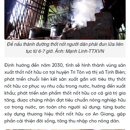
Để nấu thành đường thốt nốt người dân phải đun lửa liên
tục từ 6-7 giờ. Ảnh: Mạnh Linh-TTXVN
Định hướng đến năm 2030, tỉnh sẽ hình thành vùng sản
xuất thốt nốt hữu cơ tại huyện Tri Tôn và thị xã Tịnh Biên;
phát triển chuỗi liên kết sản xuất gắn với tiêu thụ thốt
nốt hữu cơ phục vụ nhu cầu trong nước, hướng đến xuất
khẩu; phát triển sản phẩm thốt nốt hữu cơ có giá trị gia
tăng, được chứng nhận đạt tiêu chuẩn nông nghiệp hữu
cơ trong nước, an toàn cho người sử dụng; từng bước
xây dựng thương hiệu thốt nốt hữu cơ An Giang, góp
phần cải thiện đời sống, tăng thu nhập cho nông dân.