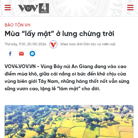
BẢO TỒN VH
Mùa “lấy mật” ở lưng chừng trời
Thứ bảy, 11:51, 25/05/2024
(theo báo ảnh Dân tộc và miền núi)
VOV4.VOV.VN - Vùng Bảy núi An Giang đang vào cao
điểm mùa khô, giữa cái nắng oi bức đến khó chịu của
vùng biên giới Tây Nam, những hàng thốt nốt vẫn sừng
sững vươn cao, lặng lẽ “làm mật” cho đời.