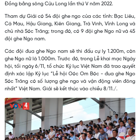
Đồng bằng sông Cửu Long lần thứ V năm 2022.
Tham dự Giải có 54 đội ghe ngo của các tỉnh: Bạc Liêu,
Cà Mau, Hậu Giang, Kiên Giang, Trà Vinh, Vĩnh Long và
chủ nhà Sóc Trăng; trong đó, có 9 đội ghe Ngo nữ và 45
đội ghe Ngo nam.
Các đội đua ghe Ngo nam sẽ thi đấu cự ly 1.200m, còn
ghe Ngo nữ là 1.000m. Trước đó, trong Lễ khai mạc Ngày
hội, tối ngày 6/11, tổ chức Kỷ lục Việt Nam đã trao quyết
định xác lập Kỷ lục “Lễ hội Oóc Om Bóc - đua ghe Ngo
Sóc Trăng có số lượng ghe ngo và vận động viên đông
nhất” Việt Nam. Giải sẽ kết thúc vào chiều 8/11./.